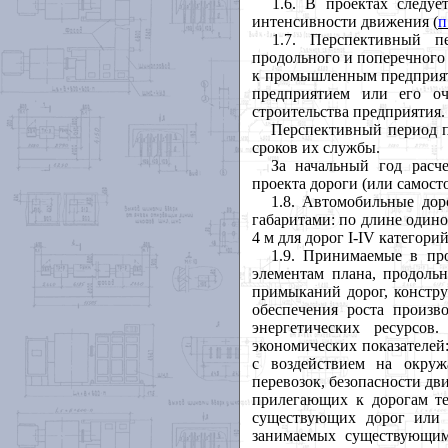
1.6. В проектах следу
интенсивности движения (
п
1.7. Перспективный п
продольного и поперечного
к промышленным предприяти
предприятием или его о
строительства предприятия.
Перспективный период 
сроков их службы.
За начальный год расч
проекта дороги (или самосто
1.8. Автомобильные дор
габаритами: по длине одино
4 м для дорог
I
-
IV
категорий 
1.9. Принимаемые в пр
элементам плана, продоль
примыканий дорог, констр
обеспечения роста произв
энергетических ресурсов
экономических показателей:
с воздействием на окруж
перевозок, безопасности д
прилегающих к дорогам т
существующих дорог или 
занимаемых существующим