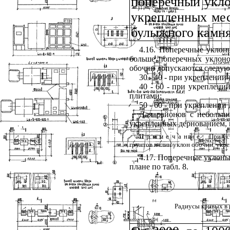
поперечный укло
укрепленных мес
булыжного камня
4.16. Поперечные уклон
больше поперечных уклоно
обочин допускаются следу
30 - 40 - при укреплени
40 - 60 - при укреплен
плитами;
50 - 60 - при укреплении
Для районов с небольшо
укрепленных дернованием, 
Примечание
.
При уст
грунтов и глин уклон обочин, укр
4.17. Поперечные уклоны
плане по
табл. 8
.
Радиусы кривых в 