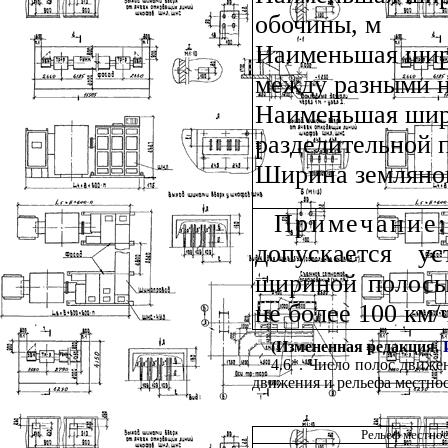
обочины, м
Наименьшая шир
между разными н
Наименьшая шир
разделительной 
Ширина земляног
Примечание
допускается у
шириной полосы
не более 100 км/
(Измененная редакция.
4.6*. Число полос движе
движения и рельефа местно
Рельеф местно