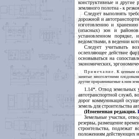
конструктивные и другие 
земляного полотна - к резк
Следует выполнять треб
дорожной и автотранспортн
изготовлению и хранению 
(опасных) зон и районо
установленном порядке, 
ведомствами, в ведении кот
Следует учитывать воз
ослепляющее действие фар
основываться на сопоставл
экономических, эргономичес
Примечание
. К ценным с
занятые многолетними плодовыми
другие приравниваемые к ним зем
1.14*. Отвод земельных
автотранспортной служб, в
дорог коммуникаций осуще
земель для строительства 
(Измененная редакция.
Земельные участки, отво
резервы, размещение времен
строительства, подлежат в
положениям действующих н