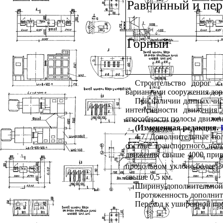
Равнинный и пе
Горный
Строительство дорог с
вариантами сооружения дор
При наличии данных числ
интенсивности движения 
способности полосы движен
(Измененная редакция.
4.7. Дополнительные по
составе транспортного пот
движения свыше 4000 прив.
продольном уклоне более 
свыше 0,5 км.
Ширину дополнительной п
Протяженность дополнит
Переход к уширенной про