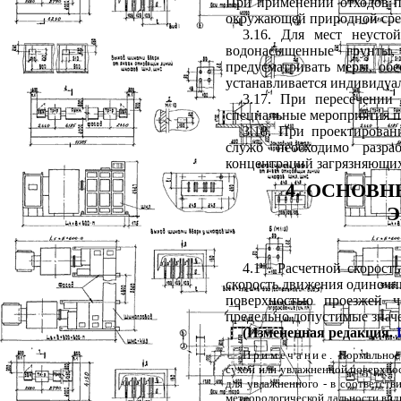
При применении отходов пр
окружающей природной сре
3.16. Для мест неусто
водонасыщенные грунты,
предусматривать меры, об
устанавливается индивиду
3.17. При пересечении
специальные мероприятия п
3.18. При проектирова
служб необходимо разра
концентраций загрязняющих 
4. ОСНОВ
Э
4.1*. Расчетной скорос
скорость движения одиночн
поверхностью проезжей ч
предельно допустимые знач
(Измененная редакция.
Примечание
.
Нормальное 
сухой или увлажненной поверхнос
для увлажненного - в соответств
метеорологической дальности види