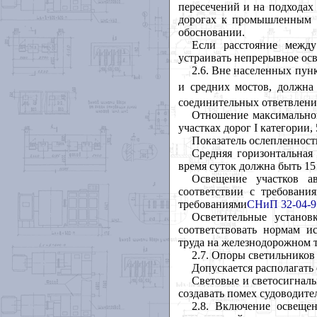
пересечений и на подходах 
дорогах к промышленным п
обосновании.
Если расстояние между
устраивать непрерывное ос
2.6. Вне населенных пун
и средних мостов, должна 
соединительных ответвления
Отношение максимальной
участках дорог
I
категории, 
Показатель ослепленност
Средняя горизонтальная
время суток должна быть 15
Освещение участков а
соответствии с требован
требованиями
СНиП 32-04-9
Осветительные устано
соответствовать нормам и
труда на железнодорожном 
2.7. Опоры светильников 
Допускается располагать
Световые и светосигналь
создавать помех судоводит
2.8. Включение освеще