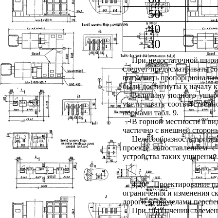
50
40
30
При недостаточной шири
следует предусматривать с
выполнять пропорционально
были достигнуты к началу к
Величину полного ушире
увеличивать соответственн
нормами
табл. 9
.
В горной местности в ви
частично с внешней стороны
Целесообразность примен
проекте сопоставлением с
устройства таких уширений
4.20*. Проектирование п
ограничения и изменения ск
дороги за пределами персп
При назначении элемен