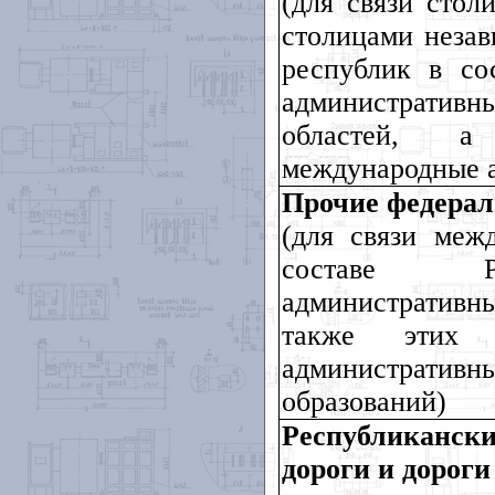
(для связи сто
столицами незав
республик в со
администрати
областей, а
международные а
Прочие федерал
(для связи меж
составе Ро
административны
также этих 
административ
образований)
Республиканс
дороги и дорог