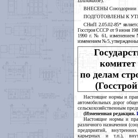
Шилакадзе
).
ВНЕСЕНЫ Союздорнии М
ПОДГОТОВЛЕНЫ К УТВЕ
СНиП 2.05.02-85* являет
Госстроя СССР от 9 июня 19
1990 г. № 61, изменением
изменением № 5, утвержденн
Государс
комитет
по делам стр
(Госстро
Настоящие нормы и прав
автомобильных дорог обще
сельскохозяйственным пред
(Измененная редакция.
Настоящие нормы и пра
различного назначения (соо
предприятий, внутренни
карьерных и т.п.), вну