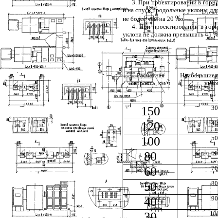
3. При проектировании в горн
и на спуск продольные уклоны для
‰
не более чем на 20
.
4. При проектировании в гор
уклона не должна превышать 45 %
Расчетная
Наибольшие 
скорость, км/ч
укло
150
30
120
40
100
50
80
60
60
70
50
80
40
90
30
10