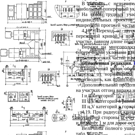
В районах с незначите
наибольший поперечный укл
На особо трудных учас
индивидуальных проектов
уширенной проезжей частью
4.18*. Переход от дву
переходной кривой, а при
участке, равном длине пере
Виражи на многополосн
поперечными уклонами для
воды с проезжих частей и р
(Измененная редакция.
Поперечный уклон обочи
Переход от нормального
производить, как правило, 
Дополнительный продоль
на участках отгона виража 
I
и
II
категорий
III
и
V
категорий в равн
III
и
V
категорий в горно
4.19. При радиусах крив
внутренней стороны за счет
и не менее 1 м для дорог ос
Величины полного ушире
табл. 9
.