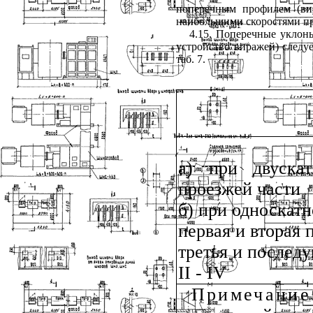
поперечным профилем (ви
наибольшими скоростями пр
4.15. Поперечные уклоны
устройство виражей) следу
таб. 7
.
а) при двуска
проезжей части
б) при односкат
первая и вторая
третья и послед
II
-
IV
Примечание