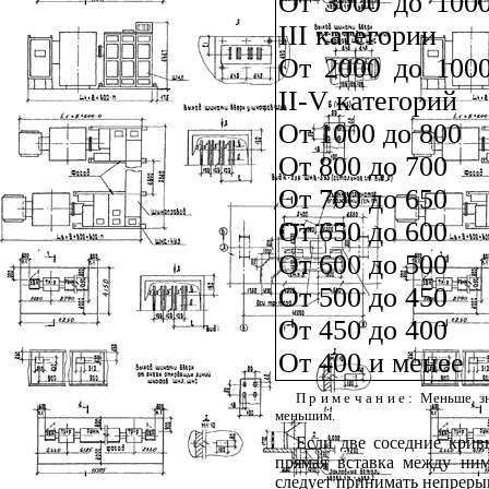
От 3000 до 1000
III
категории
От 2000 до 1000
II
-
V
категорий
От 1000 до 800
От 800 до 700
От 700 до 650
От 650 до 600
От 600 до 500
От 500 до 450
От 450 до 400
От 400 и менее
Примечание
: Меньше з
меньшим.
Если две соседние крив
прямая вставка между ним
следует принимать непреры