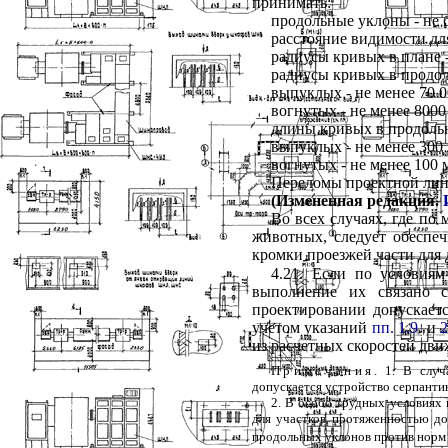
принимать:
продольные уклоны - не 
расстояние видимости для
радиусы кривых в плане -
радиусы кривых в продо
выпуклых - не менее 70 0
вогнутых - не менее 8000
длины кривых в продоль
выпуклых - не менее 300 
вогнутых - не менее 100 
Переломы проектной лин
(Измененная редакция.
Во всех случаях, где п
животных, следует обеспе
кромки проезжей части для
4.21. Если по условиям
выполнение их связано с
проектировании допускаетс
учетом указаний
пп. 1.9
. и
2
из расчетных скоростей дви
Примечания
. 1. В случ
допускается устройство серпанти
2. В особо трудных условиях 
для участков протяженностью д
продольных уклонов против норм т