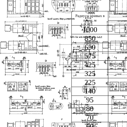
Величин
Радиусы кривых в
плане, м
1000
850
650
575
425
325
225
140
95
80
70
60