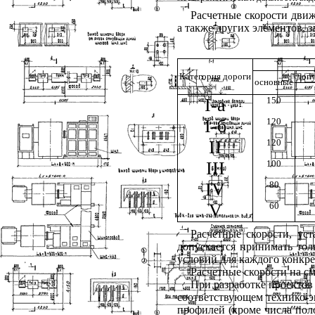
Расчетные скорости движ
а также других элементов, 
Категория дороги
допу
основные
I
-
a
150
I-
б
120
II
120
III
100
IV
80
V
60
Расчетные скорости, ус
допускается принимать тол
условий для каждого конкре
Расчетные скорости на с
При разработке проекто
соответствующем технико-э
профилей (кроме числа пол