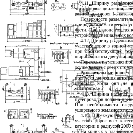
4.11. Ширину раздельно
числа полос движения, сл
равной: для дорог I-а катего
Поверхности разделитель
природно-климатических ус
части. При уклоне поверхн
устройство специальных ко
4.12. Ширину разделител
участках дорог в горной ме
при соответствующих тех
ширине полосы для установ
Переход от уменьшенной
осуществлять с обеих сторон
Разделительные полосы с
пропуска движения автотра
периоды, когда они не 
устройствами.
4.13. Ширина насыпей а
путепроводов должна превы
При необходимости следу
уширенного земляного полот
4.14. Проезжую часть 
участках дорог всех кате
категории и радиусом 2000 м
На кривых в плане мень