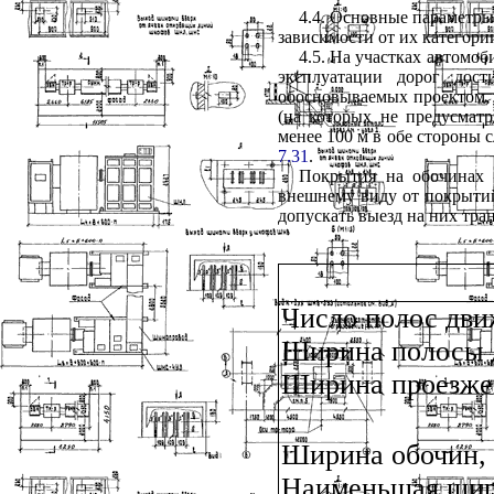
4.4. Основные параметры
зависимости от их категори
4.5. На участках автомо
эксплуатации дорог дос
обосновываемых проектом, 
(на которых не предусматр
менее 100 м в обе стороны 
7.31
.
Покрытия на обочинах 
внешнему виду от покрытий
допускать выезд на них тра
Число полос дв
Ширина полосы 
Ширина проезжей
Ширина обочин,
Наименьшая шир