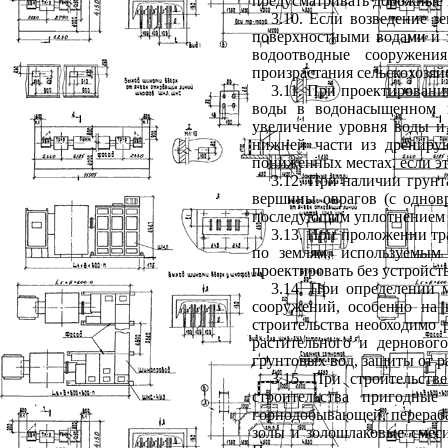
предусматривать дорожные 
3.10. Если возведение з
поверхностными водами и з
водоотводные сооружени
произрастания сельскохозяй
3.11. При проектировани
воды в водонасыщенном г
увеличение уровня воды и
нижней части из дренирую
пониженных местах, если эт
3.12. При наличии грунт
вершины оврагов (с однов
последующим уплотнением 
3.13. При проложении т
по землям, используемым 
проектировать без устройств
3.14. При определении 
сооружений, особенно на к
строительства необходимо 
растительного и дерновог
грунтовых вод, защиты от р
3.15. При строительств
строительства пригодны
горнодобывающей, перераб
золы и золошлаковые сме