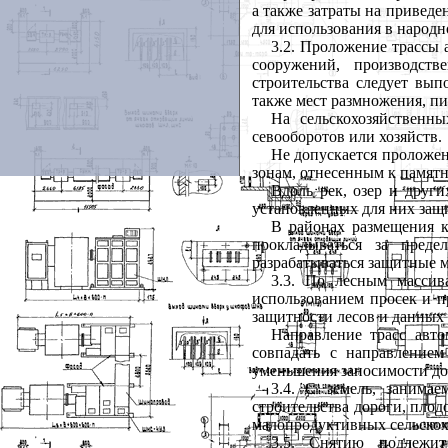
а также затраты на приведе
для использования в народн
3.2. Проложение трассы
сооружений, производст
строительства следует вып
также мест размножения, п
На сельскохозяйственн
севооборотов или хозяйств.
Не допускается проложен
зонам, отнесенным к памят
Вдоль рек, озер и други
установленных для них защ
В районах размещения к
прокладываться за пред
разрабатываться защитные 
3.3. По лесным массив
использованием просек и п
защитности лесов и данных
Направление трасс авт
совпадать с направлением
уменьшения заносимости до
3.4. С земель, занима
строительства дороги, пло
малопродуктивных сельскох
3.5. Снятию подлежи