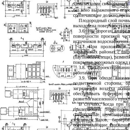
химическими свойствами (
без ясно выраженного оглее
солончаков не должно прев
Плодородный слой почвы н
выходом на поверхность ска
3.6. На дорогах в пре
поверхности проезжей час
источников водоснабжения.
3.7. При проложении д
засушливых районах с шир
(паутинные клещи), размнож
покрытия дорожных одежд и
3.8. При проектировани
работами.
3.9. При обходе насел
подветренной стороны, о
загрязнения воздуха осен
обеспечивать буферную з
развития населенного пункт
В случаях, когда при 
прилегающей территории
специальные шумозащитны
земляных валов, барьеро
обеспечивающие снижение