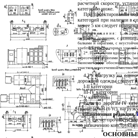
расчетной скорости, устан
категорию ниже.
При проектировании по
категорий при наличии в с
менее 5 км следует принима
Примечания
:
1. К труд
глубокими долинами, с разницей
балками и оврагами, с неустойч
хребты и участки горных ущелий
2*. При наличии вдоль трассы
пересечения дорогами земель, з
экономическом обосновании (со
участков пересеченной местности
4.2*. Нагрузку на один
дорожной одежды следует п
I
-
II
категории
III
-
IV
категории
V
категории
Если по дорогам
IV
кате
свыше 60 кН (6 тс), нагрузк
(Измененная редакция.
4.3. Расчет прочности д
по назначению конструкций
ОСНОВНЫЕ