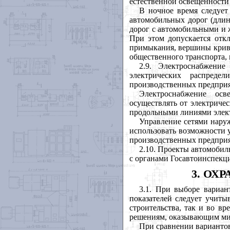
естественной освещенности 
В ночное время следует
автомобильных дорог (длин
дорог с автомобильными и 
При этом допускается откл
примыкания, вершины криво
общественного транспорта, 
2.9. Электроснабжение
электрических распред
производственных предпри
Электроснабжение осв
осуществлять от электриче
продольными линиями элек
Управление сетями нару
использовать возможности
производственных предпри
2.10. Проекты автомоби
с органами Госавтоинспек
3. ОХ
3.1. При выборе вариан
показателей следует учиты
строительства, так и во вр
решениям, оказывающим ми
При сравнении вариантов