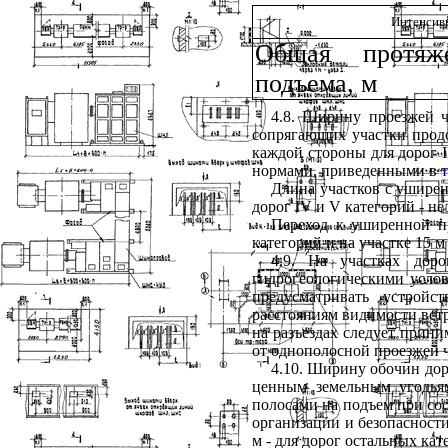
Интенсивн
Общая протяж
подъема, м
4.8. Ширину проезжей ч
сопрягающих участки продо
каждой стороны для дорог
I
нормами, приведенными в
т
Длина участков с ушире
дорог
IV
и
V
категорий - не 
Переход к уширенной пр
категорий и на участке 15 м
4.9. На участках до
гидрогеологическими усло
предусматривать устройс
расстояниям видимости встр
на разъездах следует прин
от однополосной проезжей ч
4.10. Ширину обочин дор
ценным земельным угодья
полосами на подъем при со
организации и безопасности 
м - для дорог остальных кат