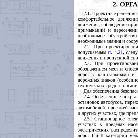
2. ОР
2.1. Проектные решения 
комфортабельное движени
движения; соблюдение прин
примыканий и пересечени
необходимое обустройст
необходимые здания и соору
2.2. При проектирован
допускаемым
п. 4.21
, след
движения и пропускной спос
2.3. При проектирован
обозначением мест и спосо
дорог с капитальными и 
дорожных знаков (особенно
технических средств орган
Для обеспечения безопас
2.4. Осветленные покрыт
остановок автобусов, пере
автомобилей, проезжей час
и других участках, где пре
2.5. Стационарное эле
участках в пределах нас
электрических распределит
дорог
I
и
II
категорий межд