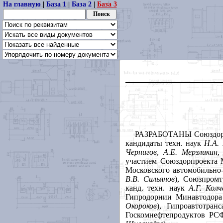
На главную
|
База 1
|
База 2
|
База 3
РАЗРАБОТАНЫ Союздорни
кандидаты техн. наук
Н.А. 
Чернигов
,
А.Е. Мерзликин
участием Союздорпроекта 
Московского автомобильно
В.В. Сильянов
), Союзпромт
канд. техн. наук
А.Г. Колч
Гипродорнии Минавтодора
Окороков
), Гипроавтотра
Госкомнефтепродуктов РС