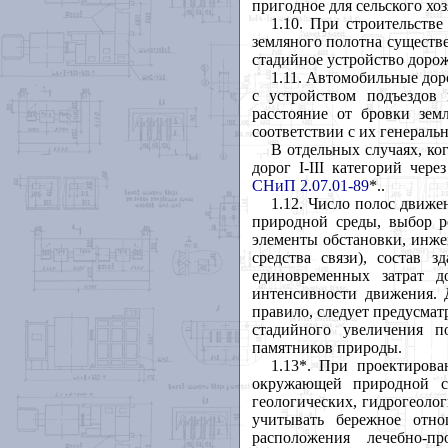
пригодное для сельского хоз
1.10. При строительств
земляного полотна существ
стадийное устройство доро
1.11. Автомобильные до
с устройством подъездов
расстояние от бровки зем
соответствии с их генераль
В отдельных случаях, ко
дорог
I
-
III
категорий через
СНиП 2.07.01-89
*..
1.12. Число полос движ
природной среды, выбор 
элементы обстановки, инже
средства связи), состав
единовременных затрат д
интенсивности движения.
правило, следует предусмат
стадийного увеличения 
памятников природы.
1.13*. При проектиров
окружающей природной с
геологических, гидрогеоло
учитывать бережное отн
расположения лечебно-п