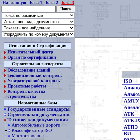
На главную
|
База 1
|
База 2
|
База 3
Испытания и Сертификация
Испытательный центр
Орган по сертификации
Строительная экспертиза
Обследование зданий
Тепловизионный контроль
ISO
Ультразвуковой контроль
Проектные работы
Авиац
Контроль качества
Альбо
строительства
АМТУ
Нормативные базы
Апелля
Государственные стандарты
АТК
Строительная документация
Техническая документация
АТК-Р
Автомобильные дороги
АТПЭ
Классификатор ISO
ВИ
Мостостроение