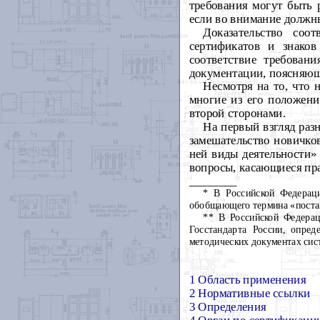
требования могут быть
если во внимание должны
Доказательство со
сертификатов
и знаков 
соответствие требован
документации, поясняющ
Несмотря на то, что 
многие из его положени
второй сторонами.
На первый взгляд раз
замешательство новичко
ней виды деятельности»
вопросы, касающиеся пра
________
* В Российской Федераци
обобщающего термина «постав
** В Российской Федерац
Госстандарта России, опре
методических документах сис
1 Область применения
2 Нормативные ссылки
3 Определения