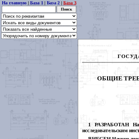
На главную
|
База 1
|
База 2
|
База 3
ГОСУД
ОБЩИЕ ТРЕ
1 РАЗРАБОТАН Науч
исследовательским ин