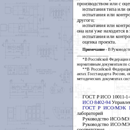
производством или с оце
испытания типа или о
испытания или контро
другого;
испытания или контро
она или уже находится в
испытания или контро
оценка проекта.
Примечание
- В Руководст
_______________
*В Российской Федерации в
нормативным документам по с
**В Российской Федераци
актах Госстандарта России, 
методических документах сис
ГОСТ Р ИСО 10011-1-9
ИСО 8402-94
Управлен
ГОСТ Р ИСО/МЭК 17
лабораторий
Руководство ИСО/МЭК
Руководство ИСО/МЭК 
соответствия