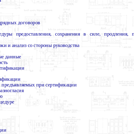
и
дрядных договоров
едуры предоставления, сохранения в силе, продления, 
рки и анализ со стороны руководства
ые данные
ость
ертификации
лификации
, предъявляемых при сертификации
азногласия
ию
цедуре
ции