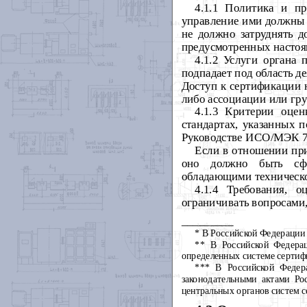
4.1.1 Политика и пр
управление ими должны 
не должно затруднять д
предусмотренных настоя
4.1.2 Услуги органа
подпадает под область д
Доступ к сертификации н
либо ассоциации или гру
4.1.3 Критерии оце
стандартах, указанных 
Руководстве ИСО/МЭК 7
Если в отношении при
оно должно быть сфо
обладающими техническо
4.1.4 Требования, 
ограничивать вопросами,
_________
* В Российской Федерации 
** В Российской Федерац
определенных системе сертиф
*** В Российской Федера
законодательными актами Ро
центральных органов систем 