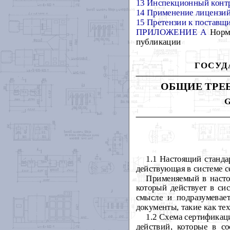
13 Инспекционный конт
14 Применение лицензий,
15 Претензии к поставщ
ПРИЛОЖЕНИЕ А
Норма
публикации
ГОСУД
ОБЩИЕ ТРЕ
1.1 Настоящий станда
действующая в системе с
Применяемый в насто
который действует в си
смысле и подразумевае
документы, такие как те
1.2 Схема сертификац
действий, которые в с