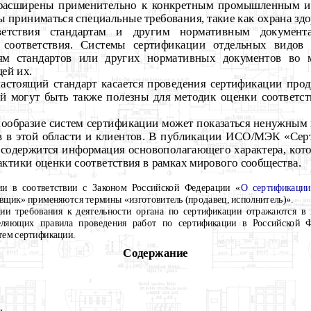
 расширены применительно к конкретным промышленным и
 приниматься специальные требования, такие как охрана здо
ответствия стандартам и другим нормативным докуме
соответствия. Системы сертификации отдельных видов
иям стандартов или других нормативных документов во 
ей их.
настоящий стандарт касается проведения сертификации прод
й могут быть также полезны для методик оценки соответс
нообразие систем сертификации может показаться ненужным 
в в этой области и клиентов. В публикации ИСО/МЭК «Сер
 содержится информация основополагающего характера, кото
ктики оценки соответствия в рамках мирового сообщества.
и в соответствии с Законом Российской Федерации «
О сертификации
щик» применяются термины «изготовитель (продавец, исполнитель)».
ии требования к деятельности органа по сертификации отражаются в
деляющих правила проведения работ по сертификации в Российской Ф
тем сертификации.
Содержание