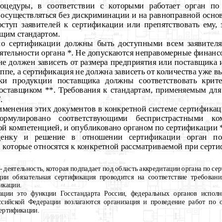
оцедуры, в соответствии с которыми работает орган по
осуществляться без дискриминации и на равноправной осно
оступ заявителей к сертификации или препятствовать ему, 
щим стандартом.
 по сертификации должны быть доступными всем заявителя
еятельности органа *. Не допускаются неправомерные финанс
е должен зависеть от размера предприятия или поставщика и
ппе, а сертификация не должна зависеть от количества уже 
нки продукции поставщика должны соответствовать крит
поставщиком **. Требования к стандартам, применяемым для 
.
менения этих документов в конкретной системе сертификаци
рмулировано соответствующими беспристрастными ко
й компетенцией, и опубликовано органом по сертификации 
оценку и решение в отношении сертификации орган п
 которые относятся к конкретной рассматриваемой при серти
- деятельность, которая подпадает под область аккредитации органа по се
ии обязательная сертификация проводится на соответствие требован
икации.
ции это функции Госстандарта России, федеральных органов исполн
ссийской Федерации возлагаются организация и проведение работ по о
сертификации.