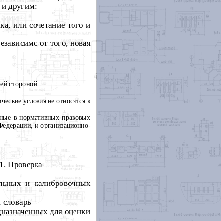
 и другим:
ка, или сочетание того и
зависимо от того, новая
ей стороной.
ические условия не относятся к
нные в нормативных правовых
Федерации, и организационно-
1. Проверка
льных и калибровочных
 словарь
дназначенных для оценки