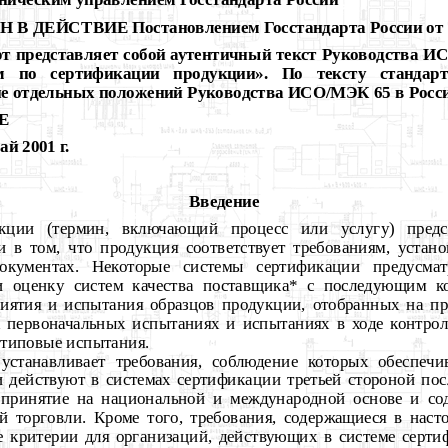
ическим управлением Госстандарта России
В ДЕЙСТВИЕ Постановлением Госстандарта России от 7 а
рт представляет собой аутентичный текст Руководства 
м по сертификации продукции». По тексту стандар
е отдельных положений Руководства ИСО/МЭК 65 в Росс
Е
 2001 г.
Введение
кции (термин, включающий процесс или услугу) предст
и в том, что продукция соответствует требованиям, устан
окументах. Некоторые системы сертификации предусмат
и оценку систем качества поставщика* с последующим к
риятия и испытания образцов продукции, отобранных на пр
 первоначальных испытаниях и испытаниях в ходе контроля
 типовые испытания.
устанавливает требования, соблюдение которых обеспечив
 действуют в системах сертификации третьей стороной пос
принятие на национальной и международной основе и сод
 торговли. Кроме того, требования, содержащиеся в насто
е критерии для организаций, действующих в системе серт