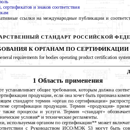
роль
 сертификатов и знаков соответствия
икам
тивные ссылки на международные публикации и соответс
АРСТВЕННЫЙ СТАНДАРТ РОССИЙСКОЙ ФЕД
БОВАНИЯ К ОРГАНАМ ПО СЕРТИФИКАЦИИ
G
eneral requirements for bodies operating product certification syste
Д
1 Область применения
рт устанавливает общие требования, которым должна соответ
ертификации продукции, если она хочет быть признана комп
ящем стандарте термин «орган по сертификации» распростр
стеме сертификации продукции. Термин «продукция» прим
т также процессы и услуги. Термин «стандарт» обозначае
хнические условия* и технические регламенты.
ии, используемая органом по сертификации** может включат
оответствии с Руководством ИСО/МЭК 53 могут быть со