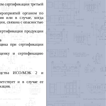
ем сертификации третьей
ероприятий органом по
ия или в случае, когда
ии, связана с опасностью
ертификации продукции
в
щика при сертификации
ценку и сертификацию
оводства ИСО/МЭК 2 и
ветствует и в случае ее
кация.