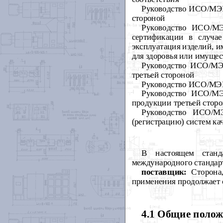
Руководство ИСО/МЭК 
стороной
Руководство ИСО/МЭ
сертификации в случае
эксплуатация изделий, и
для здоровья или имуще
Руководство ИСО/МЭ
третьей стороной
Руководство ИСО/МЭК
Руководство ИСО/МЭ
продукции третьей стор
Руководство ИСО/М
(регистрацию) систем ка
В настоящем станд
международного станда
поставщик:
Сторона
применения продолжает с
4.1 Общие поло