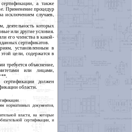
 сертификации, а также
ве. Применение процедур
за исключением случаев,
м, деятельность которых
овые или другие условия.
ли его членства в какой-
выданных сертификатов.
ериям, установленным в
этой цели, содержатся в
и требуется объяснение,
митетами или лицами,
***.
о сертификации должен
фикации области.
ртификации.
иям нормативных документов,
ительной власти, на которые
бязательной сертификации, и