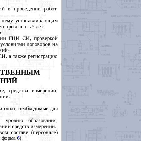
й в проведении работ,
к нему, устанавливающим
ен превышать 5 лет.
и.
ации ГЦИ СИ, проверкой
 условиями договоров на
ний».
СИ, а также регистрацию
РСТВЕННЫМ
ЕНИЙ
е, средства измерений,
ний.
 и опыт, необходимые для
 уровню образования,
аний средств измерений.
ом составе (персонале)
, форма
6
).