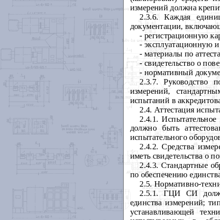
измерений должна крепит
2.3.6. Каждая един
документации, включаю
- регистрационную ка
- эксплуатационную 
- материалы по аттест
- свидетельство о пов
- нормативный докуме
2.3.7. Руководство 
измерений, стандартн
испытаний в аккредитов
2.4. Аттестация испыт
2.4.1. Испытательное
должно быть аттестов
испытательного оборудо
2.4.2. Средства изм
иметь свидетельства о п
2.4.3. Стандартные о
по обеспечению единств
2.5. Нормативно-техн
2.5.1. ГЦИ СИ долж
единства измерений; ти
устанавливающей техн