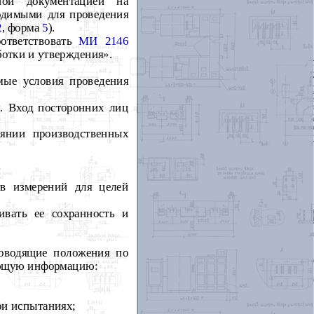
ной документацией на
ходимыми для проведения
2
, форма
5
).
ответствовать
МИ 2146
отки и утверждения».
мые условия проведения
м. Вход посторонних лиц
оянии производственных
тв измерений для целей
ивать ее сохранность и
оводящие положения по
дующую информацию:
ри испытаниях;