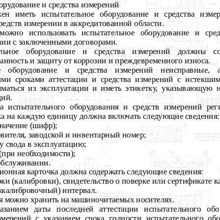
борудование и средства измерений
ен иметь испытательное оборудование и средства измер
редств
измерении в аккредитованной области.
можно использовать испытательное оборудование и сред
твии с заключенными договорами.
ельное оборудование и средства измерений должны со
нность и защиту от коррозии и преждевременного износа.
ое оборудование и средства измерений неисправные, 
ими сроками аттестации и средства измерений с истекши
маться из эксплуатации и иметь этикетку, указывающую н
ций.
ца испытательного оборудования и средств измерений ре
ка на каждую единицу должна включать следующие сведения:
начение (шифр);
овителя, заводской и инвентарный номер;
ту свода в эксплуатацию;
(при необходимости);
 обслуживании.
ционная карточка должна содержать следующие
сведения:
рки (калибровки), свидетельство о поверке или сертификате к
жкалибровочный) интервал.
я можно хранить на машиночитаемых носителях.
казанием даты последней аттестации испытательного об
змерений с указанием срока годности испытательного об