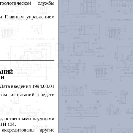
трологической службы
и Главным управлением
АНИЙ
ИИ
Дата введения 1994.03.01
рам испытаний средств
сударственными научными
ГЦИ СИ.
аккредитованы другие