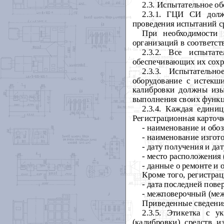
2.3. Испытательное о
2.3.1. ГЦИ
СИ долж
проведения испытаний
с
При необходимости 
организаций в соответс
2.3.2. Все испытат
обеспечивающих их сохра
2.3.3. Испытательн
оборудование с истекш
калибровки должны изы
выполнения своих функ
2.3.4. Каждая едини
Регистрационная карточ
- наименование и обоз
- наименование изгот
- дату получения и да
- место расположения 
- данные о ремонте и
Кроме того, регистра
- дата последней пове
- межповерочный (ме
Приведенные сведени
2.3.5. Этикетка с у
(калибровки) средств и