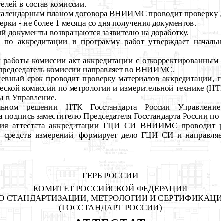
елей в состав комиссии.
с календарным планом договора ВНИИМС проводит проверку 
рки - не более 1 месяца со дня получения документов.
й документы возвращаются заявителю на доработку.
и по аккредитации и программу работ утверждает началь
я работы комиссии акт аккредитации с откорректированным
председатель комиссии направляет во ВНИИМС.
евный срок проводит проверку материалов аккредитации, г
еской комиссии по метрологии и измерительной технике (НТ
ы в Управление.
льном решении НТК Госстандарта России Управление 
 подпись заместителю Председателя Госстандарта России по
ания аттестата аккредитации ГЦИ СИ ВНИИМС проводит
е средств измерений, формирует дело ГЦИ СИ и направляе
ГЕРБ РОССИИ
КОМИТЕТ РОССИЙСКОЙ ФЕДЕРАЦИИ
О
СТАНДАРТИЗАЦИИ, МЕТРОЛОГИИ И СЕРТИФИКАЦ
(ГОССТАНДАРТ РОССИИ)