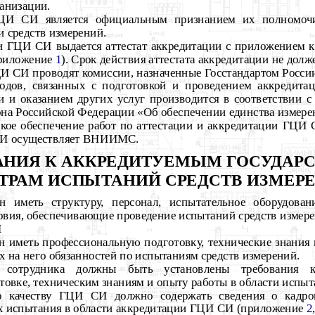
анизации.
ГЦИ СИ является официальным признанием их полномочи
 средств измерений.
ии ГЦИ СИ выдается аттестат аккредитации с приложением 
приложение
1
). Срок действия аттестата аккредитации не долж
И СИ проводят комиссии, назначенные Госстандартом Росси
ходов, связанных с подготовкой и проведением аккредит
и и оказанием других услуг производится в соответствии с
она Российской Федерации «Об обеспечении единства измере
ское обеспечение работ по аттестации и аккредитации ГЦИ 
СИ осуществляет ВНИИМС.
ВАНИЯ К АККРЕДИТУЕМЫМ ГОСУДА
ТРАМ ИСПЫТАНИЙ СРЕДСТВ ИЗМЕР
иметь структуру, персонал, испытательное оборудовани
овия, обеспечивающие проведение испытаний средств измере
И
ен иметь профессиональную подготовку, технические знания
 на него обязанностей по испытаниям средств измерений.
о сотрудника должны быть установлены требования к
овке, техническим знаниям и опыту работы в области испыт
по качеству ГЦИ СИ должно содержать сведения о кадров
х испытания в области аккредитации ГЦИ СИ (приложение
2