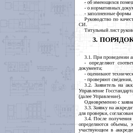
- об имеющихся помещ
- о нормативных доку
- заполненные формы
Руководство по каче
СИ.
Титульный лист руков
3. ПОРЯД
3.1. При проведении а
- определяют соотв
документа;
- оценивают техничес
- проверяют сведения,
3.2. Заявитель на а
Управление Госстандарт
(далее Управление).
Одновременно с заявк
3.3. Заявку на аккре
для проверки, согласова
3.4. После получени
определяются объемы, э
участвующим в аккреди