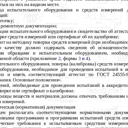
ься на них на видном месте.
ица испытательного оборудования и средств измерений 
щий:
рточку;
и ремонтную документацию;
ации испытательного оборудования и свидетельство об аттест
ерке средств измерений или сертификат об их калибровке;
нт на методику поверки средств измерений (при необходимос
по качеству должно содержать сведения об оснащенности
ыми образцами и испытательным оборудованием, необхо
анной области (приложение
2
, формы
3
и
4
).
ательного оборудования, поверка (калибровка) средств измер
 оборудования, необходимое для проведения испытаний в а
ано и иметь соответствующий аттестат по ГОСТ 24555-8
вания. Основные положения».
ерений, необходимые для проведения испытаний в аккредит
оверке или сертификат о калибровке.
бразцы веществ и материалов должны отвечать требованиям
а измерений.
ическая
(нормативная) документация
ен располагать соответствующими нормативными докум
повыми программами и программами испытаний средств из
ические требования к испытываемым средствам измерени