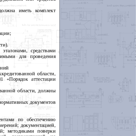
должна иметь комплект
ации;
ти).
 эталонами, средствами
димыми для проведения
ений
ккредитованной области,
1 «Порядок аттестации
ованной области, должны
 нормативных документов
ентами по обеспечению
мерений; документацией,
й; методиками поверки