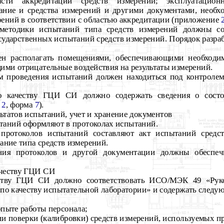
сти аккредитации средств измерений; эксплуатацион
ание и средства измерений и другими документами, необ
рений в соответствии с областью аккредитации (приложение
методики испытаний
типа средств измерений должны со
ударственных испытаний средств измерений. Порядок разраб
ен располагать помещениями, обеспечивающими необходи
ми отрицательные воздействия на результаты измерений.
там проведения испытаний должен находиться под контроле
 по качеству ГЦИ СИ должно содержать сведения о сост
е
2
, форма
7
).
льтатов испытаний, учет и хранение документов
пытаний оформляют в протоколах испытаний.
 протоколов испытаний составляют акт испытаний средс
ание типа средств измерений.
ения протоколов и другой документации должны обеспеч
качеству ГЦИ СИ
еству ГЦИ СИ должно соответствовать ИСО/МЭК 49 «Рук
а по качеству испытательной лаборатории» и содержать сле
опыте работы персонала;
ции поверки (калибровки) средств измерений, используемых п