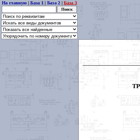
На главную
|
База 1
|
База 2
|
База 3
Т