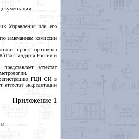
документации.
ник Управления или его
 по замечаниям комиссии
отовит проект протокола
К) Госстандарта России и
представляет аттестат
 метрологии.
 регистрацию ГЦИ СИ в
т аттестат аккредитации
Приложение 1
ИИ