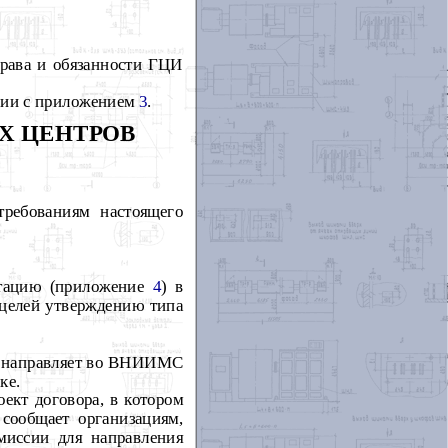
права и обязанности ГЦИ
твии с приложением
3
.
Х ЦЕНТРОВ
требованиям настоящего
итацию (приложение
4
) в
 целей утверждению типа
ие направляет во ВНИИМС
ке.
ект договора, в котором
 сообщает организациям,
миссии для направления