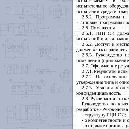
испытываемых в обла
испытательное оборудов
испытаний средств изме
2.5.2.
Программы и 
«Типовые программы гос
2.6. Помещения
2.6.1. ГЦИ СИ долж
испытаний и исключающи
2.6.2. Доступ к мес
должен быть ограничен.
2.6.3. Руководство
помещений (приложени
2.7. Оформление резу
2.7.1. Результаты ис
2.7.2. На основании
утверждения типа и опис
2.7.3. Условия хран
конфиденциальность.
2.8. Руководство по 
Руководство по кач
разработке «Руководств
- структуру ГЦИ СИ;
-
о компетентности и 
- о порядке организа