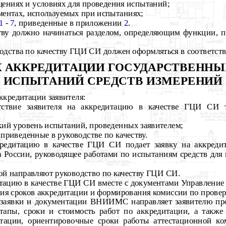
ениях и условиях для проведения испытаний;
ментах, используемых при испытаниях;
1
-
7
, приведенные в приложении
2
.
ству должно начинаться разделом, определяющим функции, 
одства по качеству ГЦИ СИ должен оформляться в соответс
ОК АККРЕДИТАЦИИ ГОСУДАРСТВЕННЫ
ИСПЫТАНИЙ СРЕДСТВ ИЗМЕРЕНИЙ
ккредитации заявителя:
етствие заявителя на аккредитацию в качестве ГЦИ СИ 
кий уровень испытаний, проведенных заявителем;
 приведенные в руководстве по качеству.
ккредитацию в качестве ГЦИ СИ подает заявку на аккред
а России, руководящее работами по испытаниям средств для
ой направляют руководство по качеству ГЦИ СИ.
дитацию в качестве ГЦИ СИ вместе с документами Управлен
ния сроков аккредитации и формирования комиссии по провер
я заявки и документации ВНИИМС направляет заявителю про
тапы, сроки и стоимость работ по аккредитации, а также
тации, ориентировочные сроки работы аттестационной ко