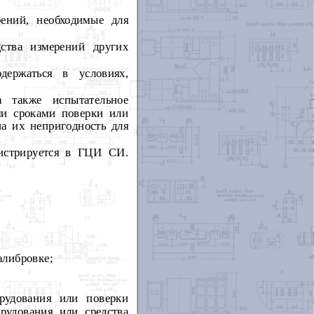
ений, необходимые для
ства измерений других
держаться в условиях,
а также испытательное
ми сроками поверки или
а их непригодность для
гистрируется в ГЦИ СИ.
алибровке;
орудования или поверки
орудования или средства