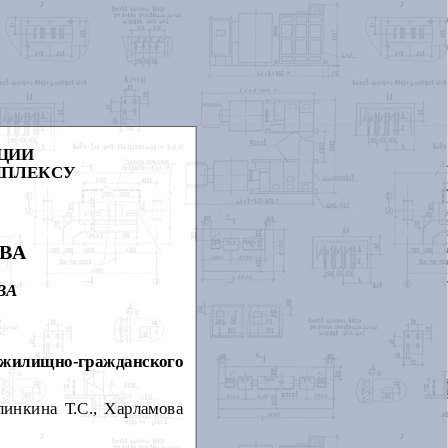
ЦИИ
МПЛЕКСУ
ВА
ВА
 жилищно-гражданского
нкина Т.С., Харламова