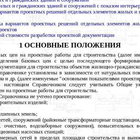
лых и гражданских зданий и сооружений с показом интерьер
вариантов проектных решений отдельных элементов жилых и 
ка вариантов проектных решений отдельных элементов жи
роектов
ой стоимости разработки проектной документации
1 ОСНОВНЫЕ ПОЛОЖЕНИЯ
вых цен на проектные работы для строительства (далее и
ределения базовых цен с целью последующего формирова
кументации для строительства объектов жилищно-гражданско
Справочнике установлены в зависимости от натуральных по
ма и др. (далее именуемые "основными показателями проекти
и настоящим Справочником следует учитывать Общие у
н на проектные работы для строительства.
Справочника не учтено проектирование:
роительных изделий;
ушенных земель;
етей, сооружений (районные трансформаторные подстанции,
, очистные, водозаборные сооружения), повысительных 
ационных насосных станций;
нерных сетей в пределах площадки строительства и выно