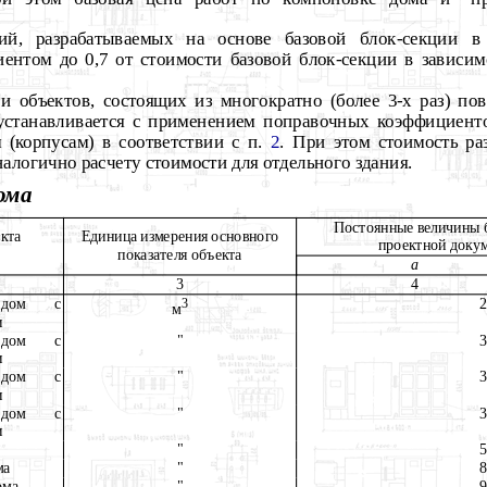
ций, разрабатываемых на основе базовой блок-секции в
иентом до 0,7 от стоимости базовой блок-секции в зависим
и объектов, состоящих из многократно (более 3-х раз) п
 устанавливается с применением поправочных коэффициент
(корпусам) в соответствии с п.
2
. При этом стоимость ра
налогично расчету стоимости для отдельного здания.
ома
Постоянные величины 
кта
Единица измерения
основного
проектной доку
показателя объекта
а
3
4
 дом с
2
3
м
и
 дом с
"
3
и
 дом с
"
3
и
 дом с
"
3
и
"
5
ма
"
8
ома
"
9