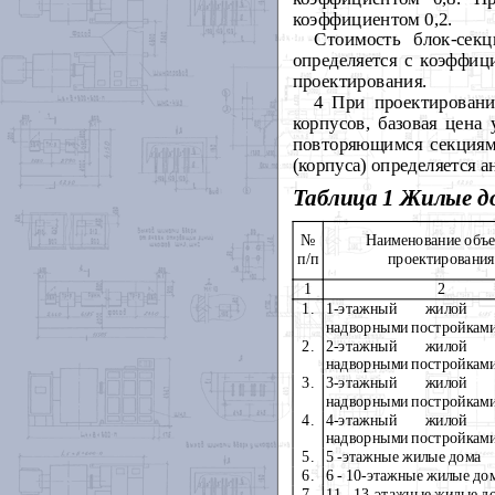
коэффициентом 0,2.
Стоимость блок-сек
определяется с коэффиц
проектирования.
4 При проектировани
корпусов, базовая цена
повторяющимся секциям 
(корпуса) определяется а
Таблица 1
Жилые д
№
Наименование объе
п/п
проектирования
1
2
1.
1-этажный жилой
надворными постройкам
2.
2-этажный жилой
надворными постройкам
3.
3-этажный жилой
надворными постройкам
4.
4-этажный жилой
надворными постройкам
5.
5 -этажные жилые дома
6.
6 - 10-этажные жилые до
7.
11 - 13-этажные жилые д