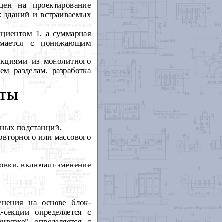
цен на проектирование
х зданий и встраиваемых
ициентом 1, а суммарная
имается с понижающим
укциями из монолитного
м разделам, разработка
ОТЫ
рных подстанций.
овторного или массового
ровки, включая изменение
нения на основе блок-
-секции определяется с
вязке" определяется с