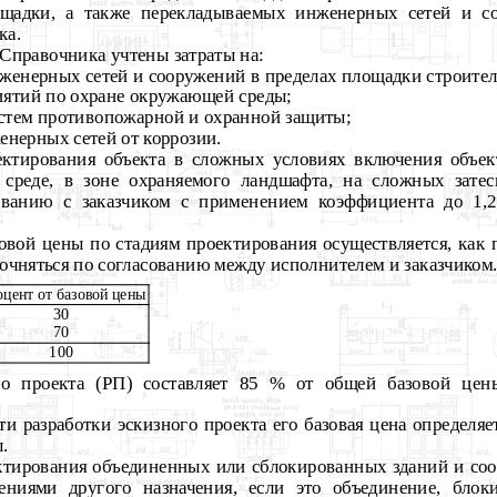
ощадки, а также перекладываемых инженерных сетей и с
ка.
 Справочника учтены затраты на:
женерных сетей и сооружений в пределах площадки строител
иятий по охране окружающей среды;
стем противопожарной и охранной защиты;
енерных сетей от коррозии.
оектирования объекта в сложных условиях включения объе
 среде, в зоне охраняемого ландшафта, на сложных затес
сованию с заказчиком с применением коэффициента до 1,2
зовой цены по стадиям проектирования осуществляется, как
очняться по согласованию между исполнителем и заказчиком
цент от базовой цены
30
70
100
го проекта (РП) составляет 85 % от общей базовой цен
и разработки эскизного проекта его базовая цена определяет
.
ектирования объединенных или сблокированных зданий и соо
ниями другого назначения, если это объединение, блок