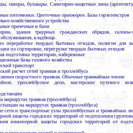
ады, скверы, бульвары. Санитарно-защитные зоны (архитект
ные питомники. Цветочные оранжереи. Базы горзеленстроя
льно-хозяйственного устройства
ьные прачечные и бани
тории, здания траурных гражданских обрядов, салоны
 обслуживания, кладбища
по переработке твердых бытовых отходов, полигон для з
нции по сортировке, перегрузке твердых бытовых отходов
ая подготовка территории, набережные
ционные базы газового хозяйства
еский транспорт
ский расчет сетей трамвая и троллейбуса
 линии скоростного трамвая. Обычные трамвайные линии
айное, троллейбусное депо, мастерские путевого хозя
подстанции
а маршрутах трамвая (троллейбуса)
станции на маршрутах трамвая (троллейбуса)
е сети и транспортные узлы троллейбусных и трамвайных л
рной защиты городских территорий от подтопления грунтов
ния инженерной защиты городских территорий от подто
ых и гражданских зданий и сооружений