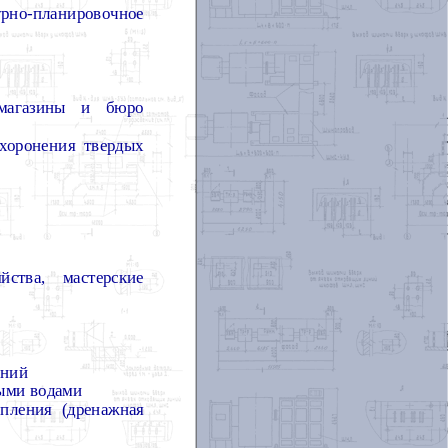
урно-планировочное
-магазины и бюро
ахоронения твердых
йства, мастерские
иний
ыми водами
пления (дренажная