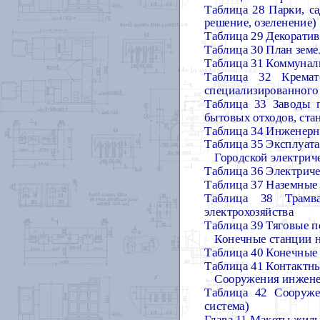
Таблица 28
Парки, с
решение, озеленение)
Таблица 29 Декоратив
Таблица 30 План земе
Таблица 31 Коммунал
Таблица 32
Крема
специализированного
Таблица 33
Заводы 
бытовых отходов, ста
Таблица 34 Инженерн
Таблица 35 Эксплуата
Городской электрич
Таблица 36 Электриче
Таблица 37 Наземные
Таблица 38
Трамв
электрохозяйства
Таблица 39 Тяговые 
Конечные станции н
Таблица 40 Конечные 
Таблица 41
Контактны
Сооружения инжене
Таблица 42
Сооруже
система)
Глава 11 Макеты жил