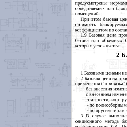
предусмотрены нормам
объединяемых или блоки
помещений.
При этом базовая це
стоимость блокируем
коэффициентом по соглас
1.9 Базовая цена пр
бетона или объемных б
которых усложняется.
2 
1 Базовыми ценами не
2 Базовая цена на пр
применения ("привязка"
·
без внесения измене
·
с внесением измене
этажности, констр
- по полносборным 
- по другим типам з
3 В случае выполне
секционного метода ба
коэффициентом 0,8. П