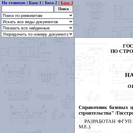
На главную
|
База 1
|
База 2
|
База 3
ГО
ПО СТР
Н
О
Справочник базовых ц
строительства" /Госстро
РАЗРАБОТАН ФГУП "Ц
М.Е.).