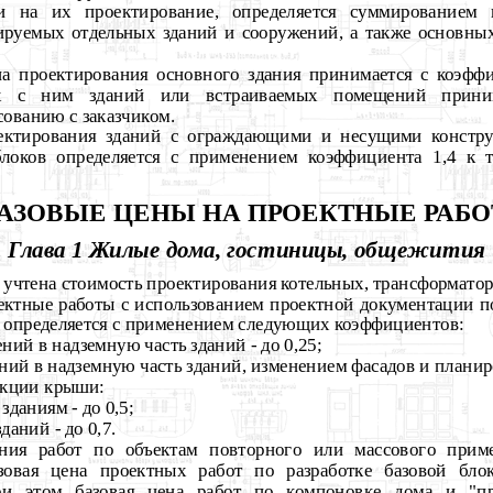
и на их проектирование, определяется суммированием 
руемых отдельных зданий и сооружений, а также основны
на проектирования основного здания принимается с коэфф
ых с ним зданий или встраиваемых помещений прин
ованию с заказчиком.
оектирования зданий с ограждающими и несущими констр
локов определяется с применением коэффициента 1,4 к те
БАЗОВЫЕ ЦЕНЫ НА ПРОЕКТНЫЕ РАБ
Глава 1 Жилые дома, гостиницы, общежития
 учтена стоимость проектирования котельных, трансформато
оектные работы с использованием проектной документации п
) определяется с применением следующих коэффициентов:
ний в надземную часть зданий - до 0,25;
ний в надземную часть зданий, изменением фасадов и плани
укции крыши:
зданиям - до 0,5;
даний - до 0,7.
ния работ по объектам повторного или массового приме
зовая цена проектных работ по разработке базовой блок
ри этом базовая цена работ по компоновке дома и "при