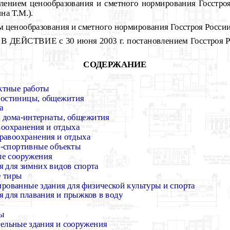
ием ценообразования и сметного нормирования Госстроя 
на Т.М.).
ценообразования и сметного нормирования Госстроя России
ЕЙСТВИЕ с 30 июня 2003 г. постановлением Госстроя Рос
СОДЕРЖАНИЕ
ктные работы
 гостиницы, общежития
а
, дома-интернаты, общежития
воохранения и отдыха
равоохранения и отдыха
о-спортивные объекты
ые сооружения
 для зимних видов спорта
е тиры
рованные здания для физической культуры и спорта
 для плавания и прыжков в воду
ы
ельные здания и сооружения