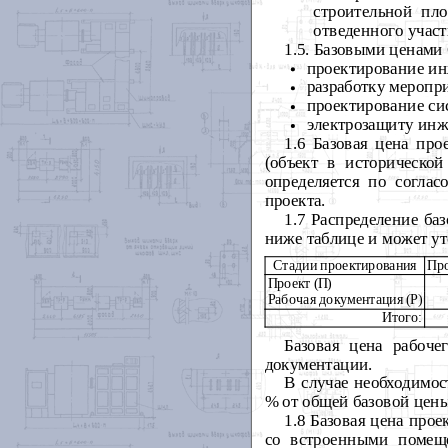
строительной пл
отведенного участ
1.5. Базовыми ценами
проектирование ин
разработку меропр
проектирование си
электрозащиту инж
1.6 Базовая цена пр
(объект в исторической
определяется по согла
проекта.
1.7 Распределение ба
ниже таблице и может ут
Стадии проектирования
Про
Проект (П)
Рабочая документация (Р)
Итого:
Базовая цена рабоче
документации.
В случае необходимост
% от общей базовой цены
1.8 Базовая цена про
со встроенными помеще