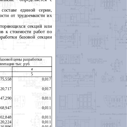
 составе единой серии,
ости от трудоемкости их
овторяющихся секций или
ов к стоимости работ по
зработки базовой секции
базовой цены разработки
ментации
тыс. руб.
в
5
75,558
0,017
20,717
0,017
47,290
0,011
68,947
0,011
02,848
0,011
20,224
0,011
16,896
0,014