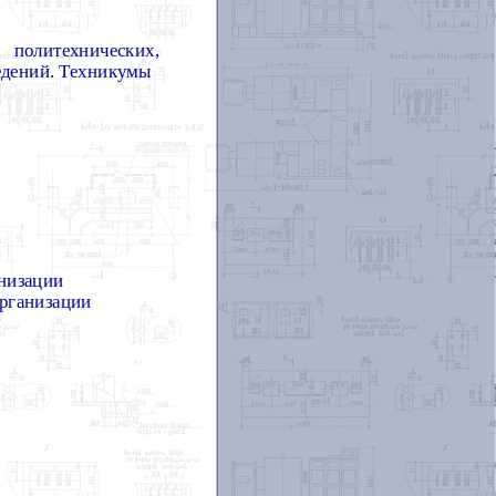
политехнических,
едений. Техникумы
анизации
организации