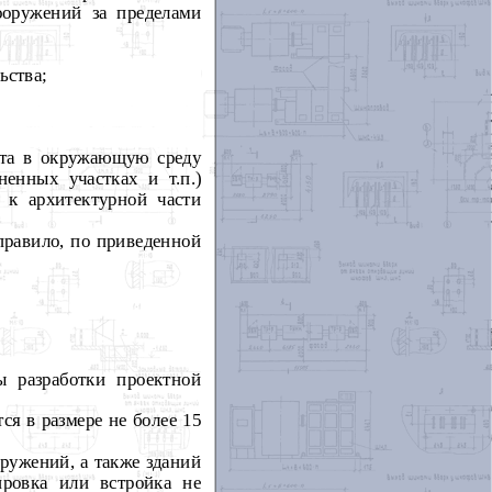
ооружений за пределами
ьства;
кта в окружающую среду
ненных участках и т.п.)
 к архитектурной части
 правило, по приведенной
.
ы разработки проектной
ся в размере не более 15
ружений, а также зданий
ировка или встройка не