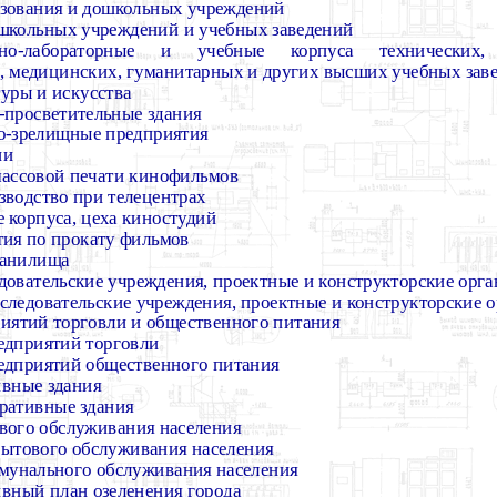
азования и дошкольных учреждений
ошкольных учреждений и учебных заведений
но-лабораторные и учебные корпуса технических, 
х, медицинских, гуманитарных и других высших учебных зав
туры и искусства
-просветительные здания
но-зрелищные предприятия
ии
массовой печати кинофильмов
водство при телецентрах
 корпуса, цеха киностудий
тия по прокату фильмов
ранилища
едовательские учреждения, проектные и конструкторские орг
следовательские учреждения, проектные и конструкторские 
риятий торговли и общественного питания
едприятий торговли
редприятий общественного питания
ивные здания
ративные здания
вого обслуживания населения
бытового обслуживания населения
ммунального обслуживания населения
вный план озеленения города