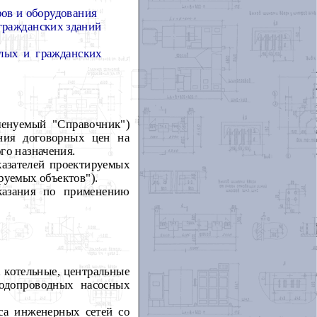
ов и оборудования
гражданских зданий
лых и гражданских
менуемый "Справочник")
ния договорных цен на
го назначения.
казателей проектируемых
руемых объектов").
казания по применению
 котельные, центральные
водопроводных насосных
са инженерных сетей со