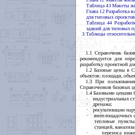
Таблица 43
Макеты жи
Глава 12 Разработка 
для типовых проектов
Таблица 44
Разработ
зданий для типовых п
3 Таблицы относительн
1.1 Справочник базо
рекомендуется для оп
разработку проектной до
1.2 Базовые цены в 
объектов: площади, объе
1.3 При пользовани
Справочников базовых це
1.4 Базовыми ценами 
·
индустриальных ст
·
дренажа;
·
рекультивации нар
·
внеплощадочных с
тепловые пункты
станций, канализ
·
переноса инже