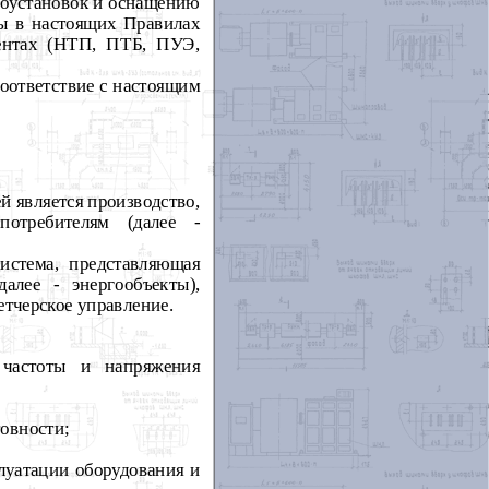
ргоустановок и оснащению
ны в настоящих Правилах
ментах (НТП, ПТБ, ПУЭ,
оответствие с настоящим
й является производство,
потребителям (далее -
система, представляющая
алее - энергообъекты),
тчерское управление.
 частоты и напряжения
овности;
луатации оборудования и