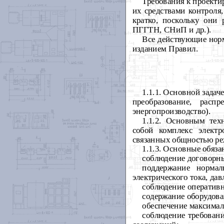
Требования к проекти
их средствами контроля
кратко, поскольку они
ПГГТН, СНиП и др.).
Все действующие нор
изданием Правил.
1.1.1. Основной задач
преобразование, расп
энергопроизводство).
1.1.2. Основным тех
собой комплекс электр
связанных общностью ре
1.1.3. Основные обяза
соблюдение договорны
поддержание нормал
электрического тока, да
соблюдение оператив
содержание оборудова
обеспечение максимал
соблюдение требован