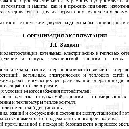
рованию, строительству, монтажу, ремонту и устройству эне
, автоматики и защиты, как и в прежних изданиях, изложе
 рассматриваются в других нормативно-технических доку
мативно-технические документы должны быть приведены в с
1. ОРГАНИЗАЦИЯ ЭКСПЛУАТАЦИИ
1.1. Задачи
ей электростанций, котельных, электрических и тепловых сете
ределение и отпуск электрической энергии и тепла 
нологическим звеном энергопроизводства является энерго
останций, котельных, электрических и тепловых сетей (д
жима работы и имеющих централизованное оперативно-диспе
нности работников отрасли:
х условий энергоснабжения потребителей;
ьного качества отпускаемой энергии - нормированных
вления и температуры теплоносителя;
но-диспетчерской дисциплины;
ния, зданий и сооружений в состоянии эксплуатационной гот
ьной экономичности и надежности энергопроизводства;
ий промышленной и пожарной безопасности в процессе эксп