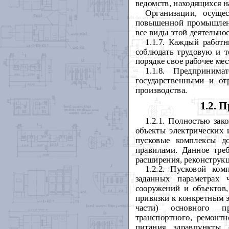
ведомств, находящихся н
Организации, осущес
повышенной промышленн
все виды этой деятельнос
1.1.7. Каждый работн
соблюдать трудовую и т
порядке свое рабочее мес
1.1.8. Предпринима
государственными и от
производства.
1.2. 
1.2.1. Полностью за
объекты электрических 
пусковые комплексы д
правилами. Данное треб
расширения, реконструкц
1.2.2. Пусковой ко
заданных параметрах 
сооружений и объектов,
привязки к конкретным э
части) основного про
транспортного, ремонтн
питания, здравпункты, 