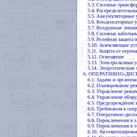
5.3. Силовые трансф
5.4. Распределительн
5.5. Аккумуляторные 
5.6. Конденсаторные 
5.7. Воздушные линии
5.8. Силовые кабельн
5.9. Релейная защита 
5.10. Заземляющие ус
5.11. Защита от пере
5.12. Освещение
5.13. Электролизные 
5.14. Энергетические 
6. ОПЕРАТИВНО-ДИ
6.1. Задачи и организ
6.2. Планирование ре
6.3. Управление режи
6.4. Управление обор
6.5. Предупреждение
6.6. Требования к оп
6.7. Оперативно-дисп
6.8. Переключения в 
6.9. Переключения в 
6.10. Автоматизирова