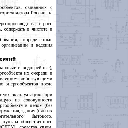
гообъектов, связанных с
ортехнадзора России на
ргопроизводства, строго
, содержать в чистоте и
бования, определенные
 организации и ведения
ужений
паровые и водогрейные),
ргообъекта их очереди и
овленном действующими
ию энергообъектов после
ьную эксплуатацию при
оящую из совокупности
ргообъекту в целом (без
оружения, здания (или их
гательного, бытового,
я, пункты общественного
(СДТУ), средства связи,