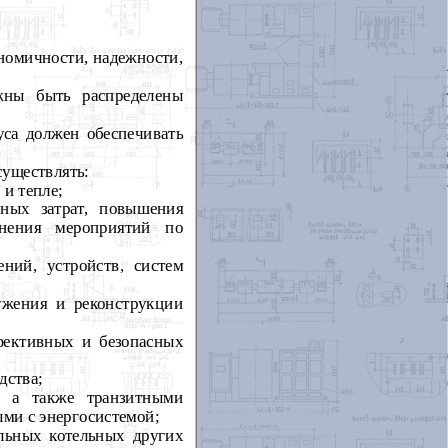
номичности, надежности,
жны быть распределены
уса должен обеспечивать
существлять:
 и тепле;
ных затрат, повышения
лнения мероприятий по
ний, устройств, систем
ужения и реконструкции
фективных и безопасных
дства;
и, а также транзитными
ми с энергосистемой;
ельных котельных других