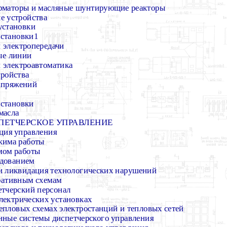
орматоры и масляные шунтирующие реакторы
ые устройства
установки
установки1
 электропередачи
ые линии
и электроавтоматика
тройства
напряжений
установки
масла
СПЕТЧЕРСКОЕ УПРАВЛЕНИЕ
ация управления
жима работы
мом работы
удованием
 и ликвидация технологических нарушений
еративным схемам
етчерский персонал
электрических установках
тепловых схемах электростанций и тепловых сетей
нные системы диспетчерского управления