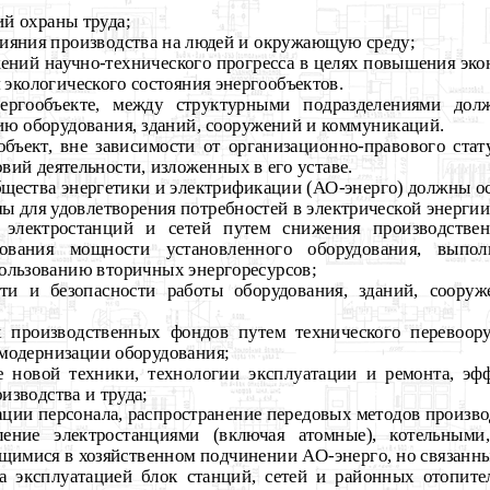
й охраны труда;
ияния производства на людей и окружающую среду;
ений научно-технического прогресса в целях повышения эко
 экологического состояния энергообъектов.
нергообъекте, между структурными подразделениями дол
ю оборудования, зданий, сооружений и коммуникаций.
объект, вне зависимости от организационно-правового стат
вий деятельности, изложенных в его уставе.
бщества энергетики и электрификации (АО-энерго) должны о
ы для удовлетворения потребностей в электрической энергии
 электростанций и сетей путем снижения производствен
зования мощности установленного оборудования, выпо
ользованию вторичных энергоресурсов;
и и безопасности работы оборудования, зданий, сооруже
 производственных фондов путем технического перевоор
 модернизации оборудования;
е новой техники, технологии эксплуатации и ремонта, эф
изводства и труда;
ии персонала, распространение передовых методов произво
вление электростанциями (включая атомные), котельным
ящимися в хозяйственном подчинении АО-энерго, но связанны
за эксплуатацией блок станций, сетей и районных отопит