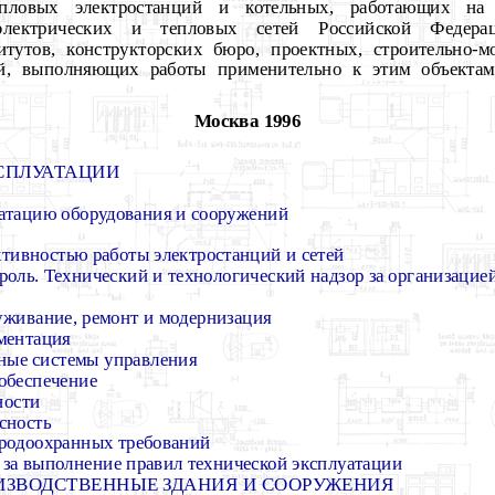
пловых электростанций и котельных, работающих на 
 электрических и тепловых сетей Российской Федер
титутов, конструкторских бюро, проектных, строительно-
ий, выполняющих работы применительно к этим объектам
Москва 1996
КСПЛУАТАЦИИ
уатацию оборудования и сооружений
ективностью работы электростанций и сетей
троль. Технический и технологический надзор за организацие
луживание, ремонт и модернизация
ументация
нные системы управления
 обеспечение
ности
сность
иродоохранных требований
ь за выполнение правил технической эксплуатации
РОИЗВОДСТВЕННЫЕ ЗДАНИЯ И СООРУЖЕНИЯ