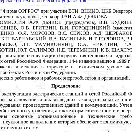
черского и технологического управления
Фирма ОРГРЭС" при участии ВТИ, ВНИИЭ, ЦКБ Энергоре
а техн. наук, проф., чл.-корр. РАН А.Ф. ДЬЯКОВА
ССИЯ: А.Ф. ДЬЯКОВ (председатель), В.В. КУДРЯВЫЙ
БЕРСЕНЕВ, О.В. БРИТВИН, В.И. ГОРОДНИЦКИЙ (заместител
НКО, Ф.Я. МОРОЗОВ, В.С. СЕРКОВ, А.Д. ЩЕРБАКОВ (
, Б.П. ВАРНАВСКИЙ, В.А. ВАСИЛЬЕВ, И.Т. ГОРЮНОВ, В.
 ЛЫСКО, Л.Г. МАМИКОНЯНЦ, О.А. НИКИТИН, И.А
ОТИН, Ю.Т. САЛИМОВ, Н.Е. ЧЕРЕМИСИН, К.В. ШАХСУВ
рганизации эксплуатации оборудования тепловых и гидроэле
х сетей Российской Федерации. 14-е издание вышло в 1989 г.
ажены изменения в структуре и техническом уровне экс
ргообъектах Российской Федерации.
еских работников и рабочих энергообъектов и организаций.
Предисловие
 эксплуатации электрических станций и сетей Российской Ф
ны на основании вновь вышедших законодательных актов и
рудования, производственных зданий и коммуникаций. Учтен
яйственного управления, а также форм собственности в энерг
ны основные организационные и технические требо
в, неуклонное выполнение которых обеспечит экономичную
гетических систем.