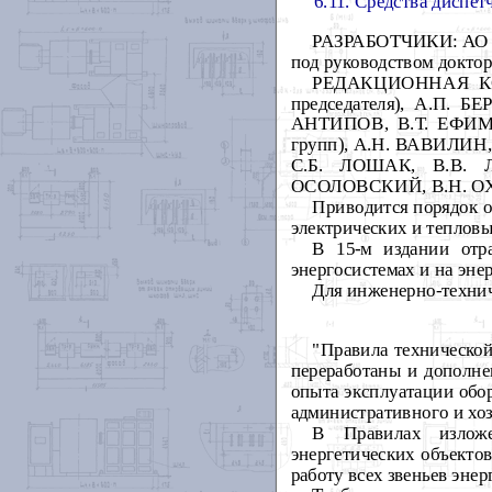
6.11. Средства диспет
РАЗРАБОТЧИКИ: АО "
под руководством доктор
РЕДАКЦИОННАЯ КОМИ
председателя), А.П. 
АНТИПОВ, В.Т. ЕФИМЕ
групп), А.Н. ВАВИЛИН
С.Б. ЛОШАК, В.В.
ОСОЛОВСКИЙ, В.Н. ОХ
Приводится порядок о
электрических и тепловы
В 15-м издании отр
энергосистемах и на эне
Для инженерно-технич
"Правила технической
переработаны и дополне
опыта эксплуатации обо
административного и хоз
В Правилах изложе
энергетических объекто
работу всех звеньев энер