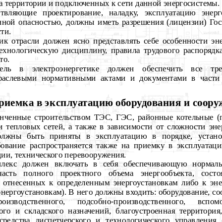
а территории и подключенных к сети данной энергосистемы.
твляющие проектирование, наладку, эксплуатацию
энер
ой опасностью, должны иметь разрешения (лицензии) Госг
ти.
ик отрасли должен ясно представлять себе особенности эне
ехнологическую дисциплину, правила трудового распорядка
то.
тель в электроэнергетике должен обеспечить все тре
раслевыми нормативными актами и документами в части
Приемка в эксплуатацию оборудования и соор
конченные строительством ТЭС, ГЭС, районные котельные (
и тепловых сетей, а также в зависимости от сложности эне
олжны быть приняты в эксплуатацию в порядке, устан
ование распространяется также на приемку в эксплуатац
ии, технического перевооружения.
мплекс должен включать в себя обеспечивающую нормал
часть полного проектного объема энергообъекта, сост
 отнесенных к определенным энергоустановкам либо к эне
нергоустановкам). В него должны входить: оборудование, со
изводственного, подсобно-производственного, вспомо
ого и складского назначений, благоустроенная территори
средства диспетчерского и технологического управления 