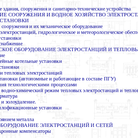
е здания, сооружения и санитарно-технические устройства
КИЕ СООРУЖЕНИЯ И ВОДНОЕ ХОЗЯЙСТВО ЭЛЕКТРОС
УСТАНОВКИ
е сооружения и их механическое оборудование
о электростанций, гидрологическое и метеорологическое обес
установки
оснабжение
СКОЕ ОБОРУДОВАНИЕ ЭЛЕКТРОСТАНЦИЙ И ТЕПЛОВ
ние
рейные котельные установки
становки
ки тепловых электростанций
становки (автономные и работающие в составе ПГУ)
ния технологическими процессами
и водно-химический режим тепловых электростанций и тепло
арматура
 и золоудаление.
еплофикационные установки
тоянием металла
 ОБОРУДОВАНИЕ ЭЛЕКТРОСТАНЦИЙ И СЕТЕЙ
нхронные компенсаторы
и