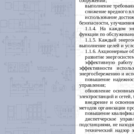
сооружений;
выполнение требовани
снижение вредного вл
использование достиж
безопасности, улучшения
1.1.4. На каждом э
функции по обслуживани
1.1.5. Каждый энерго
выполнение целей и усло
1.1.6. Акционерные о
развитие энергосистем
эффективную работу
эффективности исполь
энергосбережению и исп
повышение надежност
управления;
обновление основных
электростанций и сетей,
внедрение и освоени
методов организации про
повышение квалификац
диспетчерское упра
подстанциями, не наход
технический надзор 