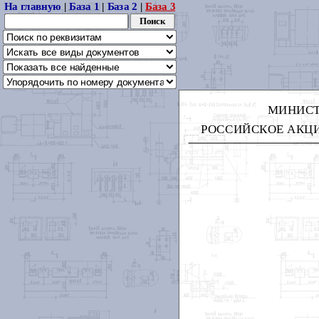
На главную
|
База 1
|
База 2
|
База 3
МИНИСТ
РОССИЙСКОЕ АКЦИ