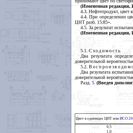
принимают цвет по светофил
(Измененная редакция, И
4.3. Нефтепродукт, цвет 
4.4. При определении цв
ЦНТ разб. 15:85».
4.5. За результат испыта
(Измененная редакция, И
5.1.
Сходимость
Два результата опреде
доверительной вероятность
5.2.
Воспроизводим
Два результата испытани
доверительной вероятность
Разд.
5
.
(Введен дополнит
Цвет в единицах ЦНТ или
ИСО 20
0,5
1,0