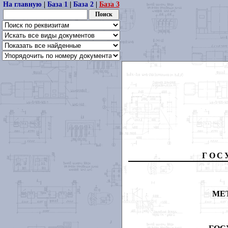
На главную
|
База 1
|
База 2
|
База 3
ГОС
МЕ