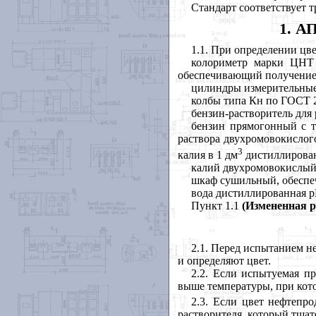
Стандарт соответствует
1. 
1.1. При определении цв
колориметр марки ЦНТ 
обеспечивающий получение р
цилиндры измерительные 1 
колбы типа Кн по ГОСТ 
бензин-растворитель дл
бензин прямогонный с т
раствора двухромовокислог
3
калия в 1 дм
дистиллирова
калий двухромовокислый
шкаф сушильный, обеспе
вода дистиллированная
р
Пункт 1.1
(Измененная р
2.1. Перед испытанием н
и определяют цвет.
2.2. Если испытуемая пр
выше температуры, при кото
2.3. Если цвет нефтепро
растворителя, который тщат