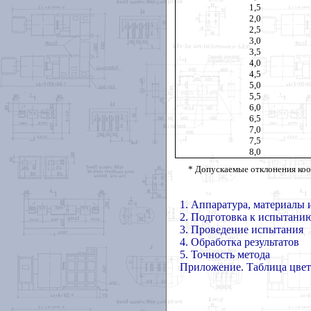
1,5
2,0
2,5
3,0
3,5
4,0
4,5
5,0
5,5
6,0
6,5
7,0
7,5
8,0
* Допускаемые отклонения коо
1. Аппаратура, материалы 
2. Подготовка к испытани
3. Проведение испытания
4. Обработка результатов
5. Точность метода
Приложение. Таблица цвет