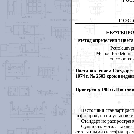
ГОС
ГОС
НЕФТЕПР
Метод определения цвета
Petroleum p
Method for determin
on colorime
Постановлением Государс
1974 г. № 2503 срок введе
Проверен в 1985 г. Постан
Настоящий стандарт расп
нефтепродукты и устанавли
Стандарт не распростран
Сущность метода заключ
стеклянными светофильтрам