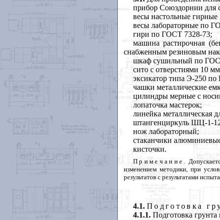
прибор Союздорнии для с
весы настольные гирные
весы лабораторные по ГО
гири по ГОСТ 7328-73;
машина растирочная (бе
снабженным резиновым нак
шкаф сушильный по ГОСТ
сито с отверстиями 10 мм
эксикатор типа Э-250 по
чашки металлические емк
цилиндры мерные с носик
лопаточка мастерок;
линейка металлическая д
штангенциркуль ШЦ-1-125
нож лабораторный;
стаканчики алюминиевые
кисточки.
Примечание
.
Допускаетс
изменением методики, при услов
результатов с результатами испы
4.1.
Подготовка гр
4.1.1.
Подготовка грунта 