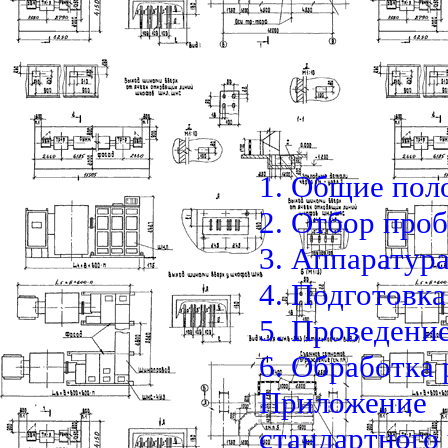
1. Общие пол
2. Отбор проб
3. Аппаратур
4. Подготовк
5. Проведени
6. Обработка 
Приложение
стандартного