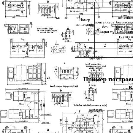
Опред
контейне
Номер
контейнера
без насад
испытания
без
уплотнен
насадки
m
образц
4
грунта
1
2
3
Пример построен
в