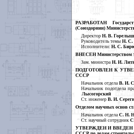
РАЗРАБОТАН Государст
(Союздорнии) Министерств
Директор
Н. В. Горелыш
Руководитель темы
Н. С.
Исполнители:
Н. С. Бирю
ВНЕСЕН Министерством тр
Зам. министра
Н. И. Лит
ПОДГОТОВЛЕН К УТВЕРЖД
СССР
Начальник отдела
В. И. 
Начальник подотдела пр
Лысогорский
Ст. инженер
В. И. Серег
Отделом научных основ 
Начальник отдела
С. Н. 
Ст. научный сотрудник
С.
УТВЕРЖДЕН И ВВЕДЕН В 
СССР по делам строительст