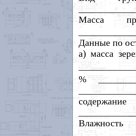
___________
Масса пр
___________
Данные по ост
а) масса зер
___________
% ________
____________
соде
___________
Влажност
___________