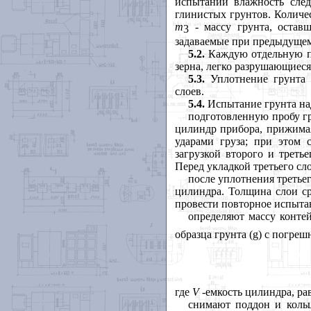
испытании влажность след
глинистых грунтов. Количе
m
- массу грунта, остав
3
задаваемые при предыдущем
5.2.
Каждую отдельную пр
зерна, легко разрушающиес
5.3.
Уплотнение грунта 
слоев.
5.4.
Испытание грунта на
подготовленную пробу гр
цилиндр прибора, прижимая
ударами груза; при этом 
загрузкой второго и треть
Перед укладкой третьего сл
после уплотнения третье
цилиндра. Толщина слои ср
провести повторное испыта
определяют массу контей
образца грунта (
g
) с погреш
где
V -
емкость цилиндра, ра
снимают поддон и кольц