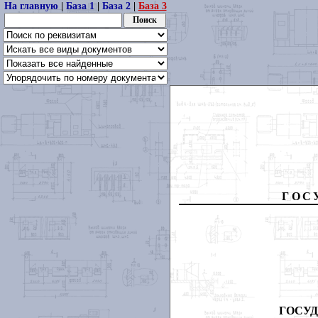
На главную
|
База 1
|
База 2
|
База 3
ГОС
ГОСУД