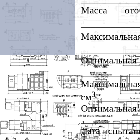
Масса от
___________
Максимал
___________
Оптима
___________
Максимальная
3
см
________
Оптимальная
__________
_
Дата испытан