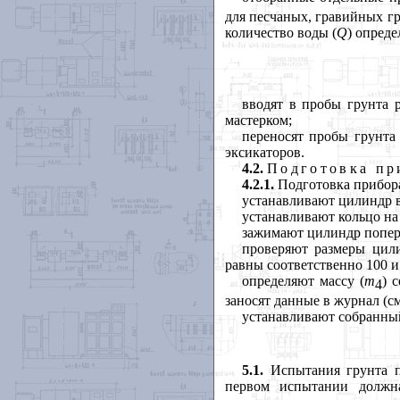
для песчаных, гравийных г
количество воды (
Q
) опред
вводят в пробы грунта 
мастерком;
переносят пробы грунта
эксикаторов.
4.2.
Подготовка пр
4.2.1.
Подготовка прибор
устанавливают цилиндр в
устанавливают кольцо на
зажимают цилиндр попер
проверяют размеры цил
равны соответственно
100
и
определяют массу (
m
) 
4
заносят данные в журнал (
устанавливают собранный
5.1.
Испытания грунта п
первом испытании должн