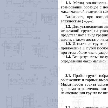
1.1.
Метод заключается 
трамбовании образцов с по
максимальной величины пло
Влажность, при которо
влажностью (
W
).
опт
1.2.
Для установления за
испытаний грунта на упло
представляют в виде график
шести, а также достаточным
1.3.
Испытание грунтов о
приложение
1
) путем посло
при этом общее число ударо
1.4.
Все результаты, пол
определения максимальной 
2.1.
Пробы грунта (образ
обнажениях и горных выраб
Масса пробы грунта должн
данными о наименовании об
наименовании грунта по ви
3.1.
Для проведения испы