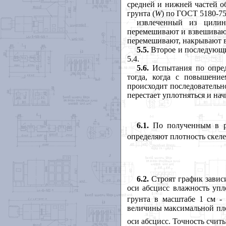
средней и нижней частей о
грунта
(
W
)
по ГОСТ 5180-75
извлеченный из цилин
перемешивают и взвешивают
перемешивают, накрывают в
5.5.
Второе и последующи
5.4
.
5.6.
Испытания по опреде
тогда, когда с повышени
происходит последовательн
перестает уплотняться и на
6.1.
По полученным в ре
определяют плотность скеле
6.2.
Строят график завис
оси абсцисс влажность упл
грунта в масштабе 1 см - 
величины максимальной пло
оси абсцисс. Точность счит