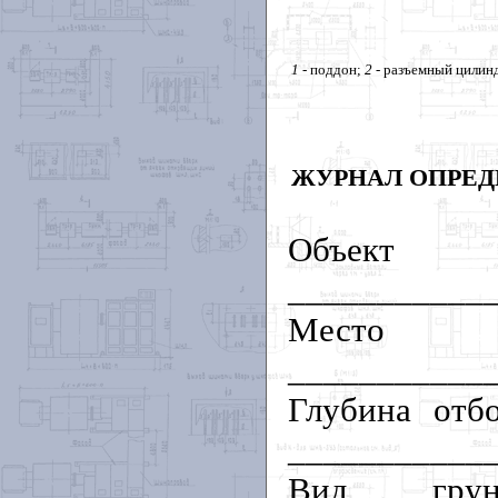
1
- поддон;
2
- разъемный цилин
ЖУРНАЛ ОПРЕД
Объект
___________
Мес
___________
Глубина отб
___________
Вид грунт