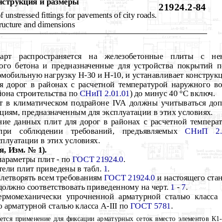
н
струкция
и
размеры
21924.2-84
f unstressed fittings for pavem
e
nts of city roads.
ructure and dimensions
арт распространяется на железобетонные плиты с нен
лого бетона и предназначенные для устройства покрытий 
томобильную нагрузку Н-3
0
и Н-
1
0, и устанавливает конструк
 дорог в районах с расчетной температурой наружного во
йона строительства по
СНиП 2.01.01
) до минус 40 °
C
в
кл
юч.
т в климатическом подрайоне
IVA
должны учитываться доп
циям, предназначенным для эксплуатации в этих условиях.
ние данных плит для дорог в районах с расчетной темпера
ри соблюдении требований, предъявляемых
СНиП 2.
плуатации в этих условиях.
я, Изм. № 1).
параметры плит - по
ГОСТ 21924.0
.
тели плит приведены в табл.
1
.
летворять всем требованиям
ГОСТ 21924.0
и настоящего стан
должно соответствовать приведенному на черт.
1
-
7
.
ермомеханически упрочненной арматурной сталью класса
 арматурной сталью класса А-
III
по
ГОСТ 5781
.
ется приме
н
е
н
ие для фиксации арматур
н
ых сеток вместо элем
е
нтов К1-