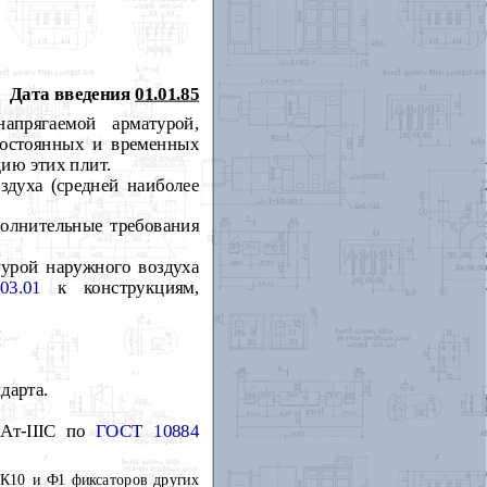
Дата введения
01.01.85
апрягаемой арматурой,
постоянных и временных
цию этих плит.
здуха (средней наиболее
олнительные требования
турой наружного воздуха
03.01
к конструкциям,
дарта.
 Ат
-
III
С по
ГОСТ 10884
К
10 и Ф1 фиксаторов других