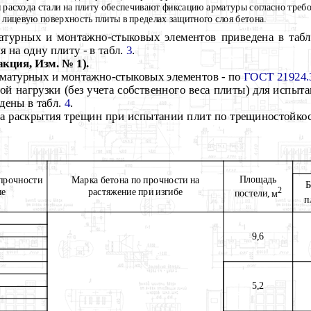
я расхода стали на плиту обеспечивают фиксацию арматуры соглас
н
о тр
е
бо
 лицевую поверхность плиты в пределах защитного слоя бетона.
атурных и монтажно-стыковых элементов приведена в таб
я на одну плиту - в табл.
3
.
кция, Изм. № 1).
рматурных и монтажно-стыковых элементов - по
ГОСТ 21924.
ной нагрузки (без учета собственного веса плиты) для испыт
дены в табл.
4
.
на раскрытия трещин при испытании плит по трещиностойко
Площадь
 проч
н
ости
Марка б
е
то
н
а по прочности на
Б
2
ие
растяжение при изгибе
постели,
м
п
9,6
5,2