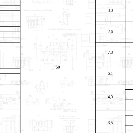
3,0
2,6
7,8
50
6,1
4,0
3,5