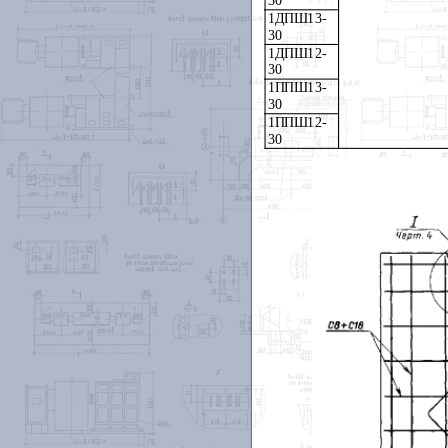
30
1ДПШ13-
30
1ДПШ12-
30
1ППШ13-
30
1
П
ПШ12-
30