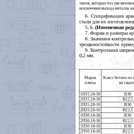
типов, которые без увеличени
исключении выхода металла на
6
. Спецификация арм
стали для их изготовлени
5
, 6
.
(Измененная реда
7
. Форма и размеры а
8
. Значения контроль
трещ
и
ностойкости приве
9
. Контрольная шири
0,2 мм.
Марка
Класс бето
н
а по
плиты
на сжат
1П35.28-30
В30
2П35.28-30
В22,5
1П35.28-10
В30
2П35.28-10
В22
,5
1П30.18-30
В30
2П30.18-30
В22
,5
1П30.18-10
В30
2П30.18-10
В22
,5