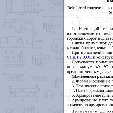
Ко
Reinforced concrete slabs o
St
1
. Настоящий станд
изготовляемые из тяже
городских дорог под ав
Плиты применяют для
холодной пятидневки ра
При применении пли
СНиП 2.03.01
к конструк
Допускается примене
ниже минус 40
°
C
п
предназначенным для экс
(Изме
н
ен
н
ая редакци
2
. Форма и основные 
3
. Технические показа
4
. Плиты должны удов
5
. Армирование плит 
Армирование плит т
аналогично армированию
Примечание
.
Допуска