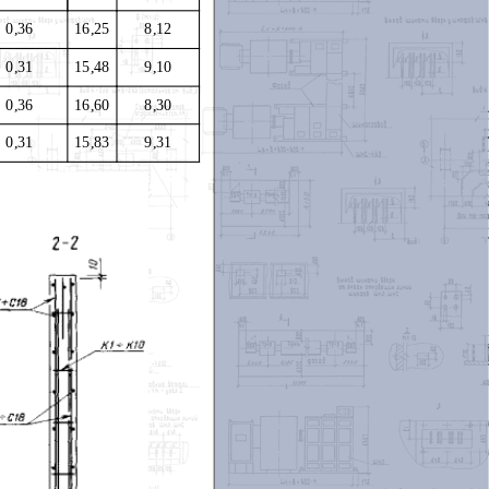
0,36
16,25
8,12
0,31
15,48
9
,1
0
0,36
1
6,60
8,30
0,31
15,83
9,31