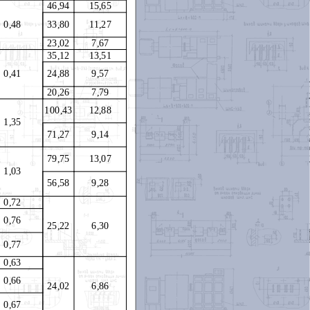
46,94
15,65
0,48
33,80
11
,27
23,02
7,67
35,12
13,51
0,41
24,88
9,57
20,26
7,79
100,43
12,88
1,35
71,27
9,14
79,75
13
,07
1,03
56,58
9,28
0,72
0,76
25,22
6,30
0,77
0,63
0,66
24,02
6,86
0,67