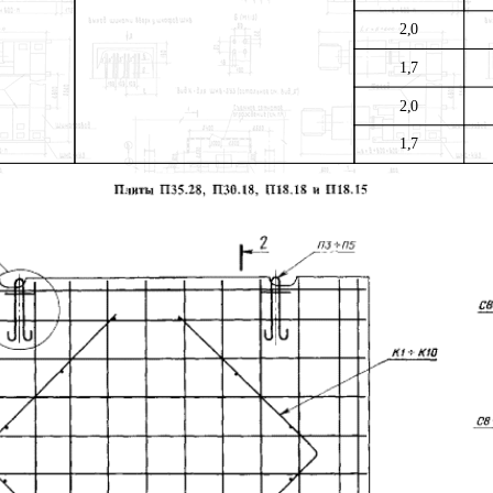
2,0
1,7
2,0
1,7