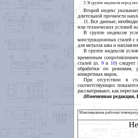
5. В группе индексов перед пос
Второй индекс указывае
длительной прочности напла
11. Все данные, необход
или технических условий н
В группе индексов усл
конструкционных сталей с 
для металла шва и наплавле
В группе индексов услов
временным сопротивлением
сталей (п.
9
и
10
) следует
обработки по режимам, 
конкретных марок.
При отсутствии в ст
соответствующих показател
рассматривают, как нерегл
(Измененная редакция, 
Максимальная рабочая температу
Не