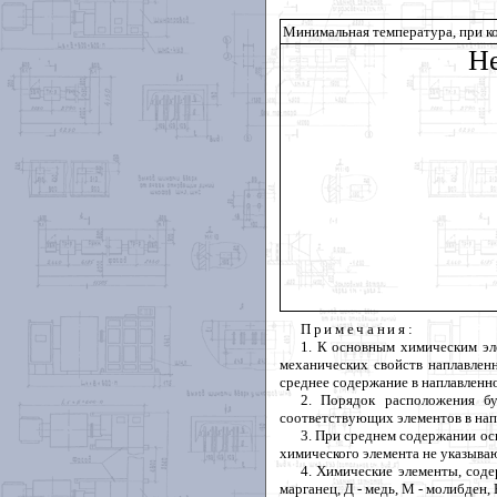
Минимальная температура, при к
Не
Примечания
:
1. К основным химическим эл
механических свойств наплавлен
среднее содержание в наплавленн
2. Порядок расположения б
соответствующих элементов в нап
3. При среднем содержании ос
химического элемента не указываю
4. Химические элементы, соде
марганец, Д - медь, М - молибден, 