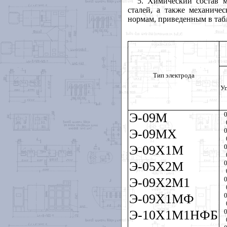
5. Химический состав м
сталей, а также механиче
нормам, приведенным в таб
Тип электрода
Уг
Э-09М
0
Э-09МХ
0
Э-09Х1М
0
Э-05Х2М
0
Э-09Х2М1
0
Э-09Х1МФ
0
Э-10Х1М1НФБ
0