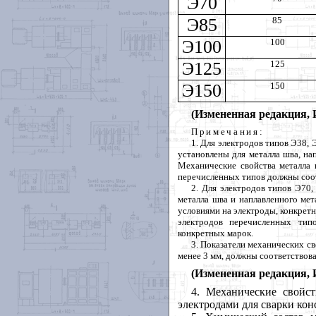
Э70
Э85
85
Э100
100
Э125
125
Э150
150
(Измененная редакция, 
Примечания
:
1. Для электродов типов Э38,
установлены для металла шва, на
Механические свойства металла 
перечисленных типов должны соот
2. Для электродов типов Э70
металла шва и наплавленного ме
условиями на электроды, конкретн
электродов перечисленных тип
конкретных марок.
3. Показатели механических с
менее 3 мм, должны соответствов
(Измененная редакция, 
4. Механические свойс
электродами для сварки ко