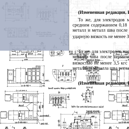
(Измененная редакция, 
То же, для электродов 
средним содержанием 0,18
металл и металл шва после
ударную вязкость не менее 3,
То же, для электродов м
металла шва после термич
вязкостью не менее 3,5 кгс
металла и металла шва регл
(Измененная редакция, И