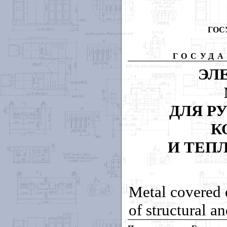
ГОС
ГОСУД
ЭЛ
ДЛЯ Р
К
И ТЕП
Metal covered 
of structural an