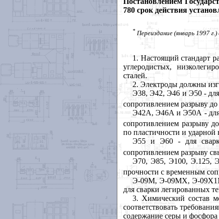
Постановлением Государс
780 срок действия установ
*
Переиздание (январь 1997 г.)
1. Настоящий стандарт р
углеродистых, низколеги
сталей.
2. Электроды должны изг
Э38, Э42, Э46 и Э50 - д
сопротивлением разрыву до 
Э42А, Э46А и Э50А - дл
сопротивлением разрыву до
по пластичности и ударной 
Э55 и Э60 - для сварк
сопротивлением разрыву св
Э70, Э85, Э100, Э.125,
прочности с временным соп
Э-09М, Э-09МХ, Э-09Х
для сварки легированных т
3. Химический состав м
соответствовать требовани
содержание серы и фосфора