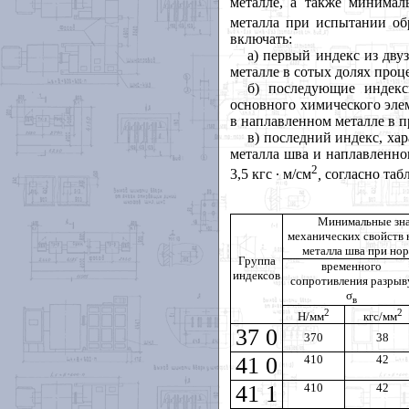
металле, а также минимал
металла при испытании об
включать:
а) первый индекс из дву
металле в сотых долях проц
б) последующие индекс
основного химического элем
в наплавленном металле в п
в) последний индекс, ха
металла шва и наплавленно
2
3,5 кгс ∙ м/см
,
согласно таб
Минимальные зна
механических свойств 
металла шва при но
Группа
временного
индексов
сопротивления разрыв
σ
в
2
2
Н/мм
кгс/мм
37 0
370
38
41 0
410
42
41 1
410
42