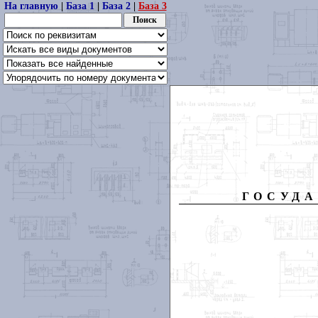
На главную
|
База 1
|
База 2
|
База 3
ГОСУДА