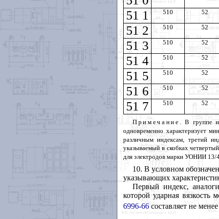
51 0
51 1
510
52
51 2
510
52
51 3
510
52
51 4
510
52
51 5
510
52
51 6
510
52
51 7
510
52
Примечание
. В группе 
одновременно характеризует ми
различным индексам, третий ин
указываемый в скобках четверты
для электродов марки УОНИИ 13/4
10. В условном обозначе
указывающих характеристик
Первый индекс, аналог
которой ударная вязкость 
6996-66
составляет не менее 