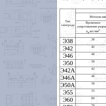
Металла шва
Тип
Временное
электрода
сопротивление разры
2
σ
кгс/мм
в
Э38
38
Э42
42
Э46
46
Э50
50
Э42А
42
Э46А
46
Э50А
50
Э55
55
Э60
60
70