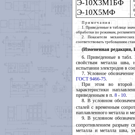
Э-10Х3М1БФ
0
Э-10Х5МФ
0
Примечания
:
1. Приведенные в таблице знач
обработки по режимам, регламент
2. Показатели механически
соответствовать требованиям ста
(Измененная редакция, 
6. Приведенные в табл.
свойствам металла шва,
испытании электродов в со
7. Условное обозначение
ГОСТ 9466-75
.
При этом во второй с
характеристики наплавле
приведенным в п.
8
-
10
.
8. В условном обозначе
сталей с временным сопрот
наплавленного металла и ме
9. В условном обозначе
сопротивлением разрыву с
металла и металла шва, у