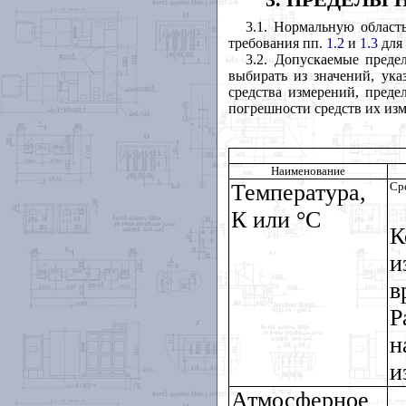
3.1. Нормальную област
требования пп.
1.2
и
1.3
для
3.2. Допускаемые пред
выбирать из значений, ука
средства измерений, пред
погрешности средств их из
Наименование
Температура,
Ср
К или °С
К
и
в
Р
н
и
Атмосферное