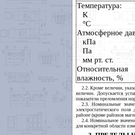
Температура:
К
°С
Атмосферное дав
кПа
Па
мм
рт. ст.
Относительная
влажность, %
2.2. Кроме величин, указ
величин. Допускается уста
показатели преломления нор
2.3. Номинальные знач
электростатического поля
районе (кроме районов маг
2.4. Номинальное значе
для конкретной области изм
3. ПРЕДЕЛЫ