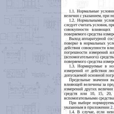
1.1. Нормальные услови
величин с указанием, при 
1.2. Нормальными усло
следует считать условия, п
совокупности влияющих 
поверяемого средства измер
Выход аппаратурной сос
поверке в нормальных усл
действия совокупности вли
погрешности измерений ил
(вспомогательного) средст
поверяемого средства измер
1.3. Нормируемые в но
измерений от действия лю
допускаемой основной погр
Предельные значения в
влияющей величины за пре
измерений других величин 
средств или 10, 15, 20
вспомогательными средствами
При выборе нормируемы
указанным в приложении
2
.
1.4. В случае, если не