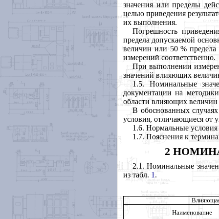
значения или пределы дей
целью приведения результа
их выполнения.
Погрешность приведени
предела допускаемой основ
величин или 50 % предела 
измерений соответственно.
При выполнении измерен
значений влияющих величин
1.5. Номинальные знач
документации на методики
области влияющих величин 
В обоснованных случаях
условия, отличающиеся от у
1.6. Нормальные условия
1.7. Пояснения к термин
2 НОМИН
2.1. Номинальные значе
из табл.
1
.
Влияющая
Наименование