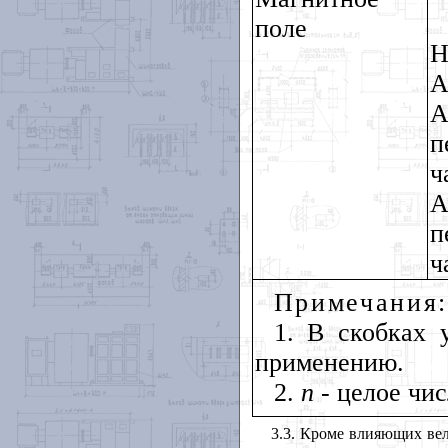
поле
Н
А
А
п
ч
А
п
ч
Примечания
:
1. В скобках 
применению.
2.
п -
целое чис
3.3. Кроме влияющих вел