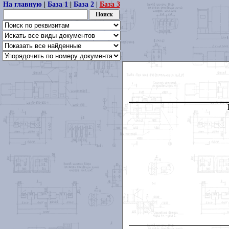
На главную
|
База 1
|
База 2
|
База 3