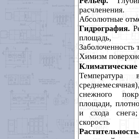
Рельеф.
Глубин
расчленения
Абсолютные отм
Гидрография.
Ре
площадь, ст
Заболоченность 
Химизм поверхно
Климатические 
Температура 
среднемесячная)
снежного пок
площади, плотно
и схода снега;
скорость
Растительность