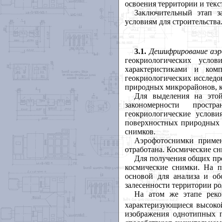
освоения территории и текст
Заключительный этап з
условиям для строительства
3.1.
Дешифрирование
аэ
геокриологических усло
характеристиками и ком
геокриологических исследо
природных микрорайонов, к
Для выделения на этой
закономерности прост
геокриологические услови
поверхностных природных 
снимков.
Аэрофотоснимки примен
отработана. Космические с
Для получения общих пр
космические снимки. На п
основой для анализа и об
залесенности территории р
На атом же этапе реко
характеризующиеся высокой
изображения однотипных 