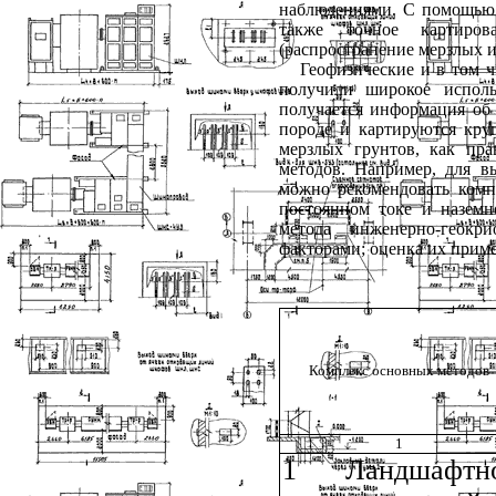
наблюдениями. С помощью 
также точное картиров
(распространение мерзлых и
Геофизические и в том 
получили широкое исполь
получается информация об 
породе и картируются кру
мерзлых грунтов, как пр
методов. Например, для в
можно рекомендовать компл
постоянном токе и наземн
метода инженерно-геокр
факторами; оценка их прим
Комплекс основных методов
1
1 Ландшафтн