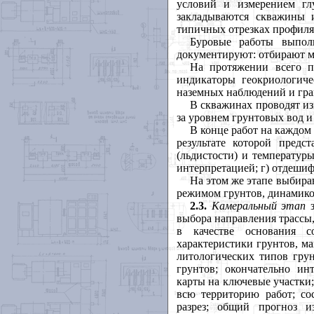
условий и измерением гл
закладываются скважины и
типичных отрезках профиля 
Буровые работы выпол
документируют: отбирают м
На протяжении всего п
индикаторы геокриологич
наземных наблюдений и гра
В скважинах проводят из
за уровнем грунтовых вод и
В конце работ на каждом
результате которой предс
(льдистости) и температур
интерпретацией; г) отдеши
На этом же этапе выбир
режимом грунтов, динамико
2.3.
Камеральный
этап
выбора направления трассы
в качестве основания с
характеристики грунтов, м
литологических типов грун
грунтов; окончательно ин
карты на ключевые участки
всю территорию работ; со
разрез; общий прогноз и