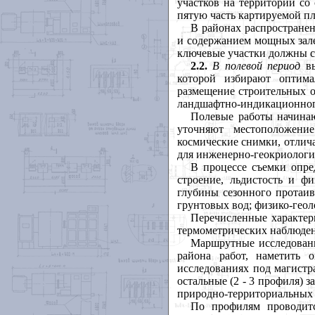
участков на территории с
пятую часть картируемой п
В районах распростране
и содержанием мощных зале
ключевые участки должны со
2.2.
В
полевой
период
в
которой избирают оптима
размещение строительных о
ландшафтно-индикационног
Полевые работы начинаю
уточняют местоположени
космические снимки, отлич
для инженерно-геокриологи
В процессе съемки опре
строение, льдистость и фи
глубины сезонного протаив
грунтовых вод; физико-геол
Перечисленные характер
термометрических наблюден
Маршрутные исследован
района работ, наметить
исследованиях под магистр
остальные (2 - 3 профиля) 
природно-территориальных 
По профилям проводитс