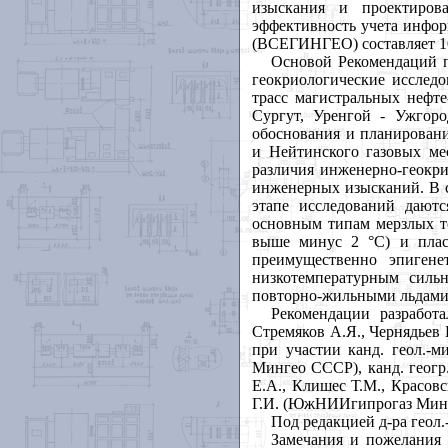
изыскания и проектиров
эффективность учета инфор
(ВСЕГИНГЕО) составляет 100 
Основой Рекомендаций
геокриологические исслед
трасс магистральных нефте
Сургут, Уренгой - Ужгор
обоснования и планировани
и Нейтинского газовых ме
различия инженерно-геокри
инженерных изысканий. В с
этапе исследований дают
основным типам мерзлых 
выше минус 2
°
С) и пла
преимущественно эпиген
низкотемпературным силь
повторно-жильными льдами
Рекомендации разработ
Стремяков А.Я., Чернядьев 
при участии канд. геол.-
Мингео СССР), канд. геогр
Е.А., Клишес Т.М., Красов
Г.И. (ЮжНИИгипрогаз Минг
Под редакцией д-ра геол.
Замечания и пожелания