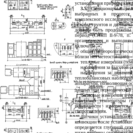
установления природы кажд
3.5.
Стационарные
ре
выбранных в процессе 
комплексного исследовани
режима грунтов и динамик
должны быть продолжены 
период (СНиП
II
-9-78, п
организуются и выполняю
включать:
общие метеорологическ
вблизи нет метеостанций);
тепловые измерения (тем
наблюдения за высотой с
наблюдения за динамик
теплобалансовых наблюдени
аппаратура, позволяющая о
данных при периодической 
Тепловые измерения в гр
измерения температуры гр
поверхности измеряется
сопротивления.
Датчики устанавливают
конвекции после установки
определяется глубиной сез
ниже глубины сезонного про