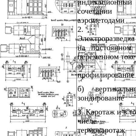
индикационный
сочетании 
аэрометодами
2.
Электроразведка
на постоянном
переменном токе
а)
профилирование
б) вертикальн
зондирование
3. Каротаж и в т
числе
термокаротаж