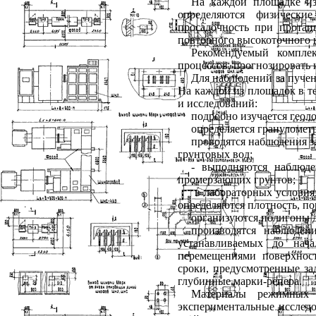
На каждой площадке из
определяются физически
просадочность при прота
повторного высокоточного 
Рекомендуемый компле
процессов, прогнозировать 
Для наблюдений за пуче
На каждой из площадок в т
и исследований:
подробно изучается геол
определяется грануломет
проводятся наблюдения з
грунтовых вод;
- выполняются наблюде
промерзающих грунтов;
в лабораторных условия
определяются плотность, по
организуются полигоны д
производятся наблюден
устанавливаемых до нач
перемещениями поверхност
сроки, предусмотренные за
глубинные марки-репера.
Материалы режимных 
экспериментальные исследо