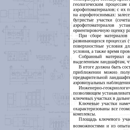
геологическим процессам
аэрофотоматериалов; с их 
на аэрофотоснимках: залес
бугристые участки (соче
аэрофотоматериалов уст
ориентировочную оценку рас
При сборе материалов 
развивающихся процессах (
поверхностные условия дл
условия, а также время пр
Собранный материал а
выделенным ландшафтам, чт
В итоге должна быть сос
приближении можно получ
предварительной ландшафтн
аэровизуальных наблюдения
Инженерно-геокриологи
позволяющем устанавливать
ключевых участках в дальн
Ключевые участки наме
охарактеризованы все геом
комплексы.
Площадь ключевого уча
возможностями и из опыта