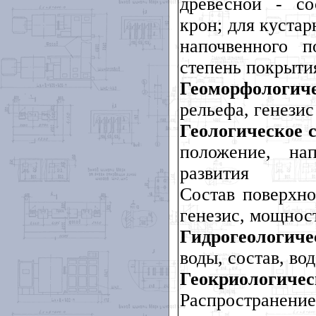
древесной - со
крон; для кустар
напочвенного п
степень покрыти
Геоморфологи
рельефа, генезис
Геологическое с
положение, нап
развития
Состав поверхно
генезис, мощнос
Гидрогеологич
воды, состав, во
Геокриоло
Распространен