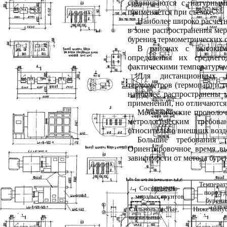
сравниваются с натурным
применяется при съемке.
Наиболее широко расчет
в зоне распространения ме
бурения термометрических 
В районах с высокими
определения их среднег
фактическими температурам
Для дистанционных из
термометров (термопар) и 
наиболее распространены 
применении, но отличаются
Металлические проволоч
метрологическим требова
относительно внешних возд
Большие требования 
Ориентировочное время в
зависимости от метода буре
Температ
Состав вечно-
пород 
мерзлых грунтов
бурени
Сильнольдистые,
Ниже минус
нескальные