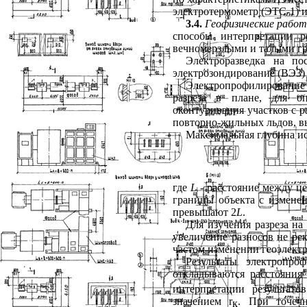
электротермометр (ЭТС-1) и
3.4.
Геофизические
рабо
способы интерпретации р
вечномерзлыми и талыми гру
Электроразведка на по
электрозондирование (ВЭЗ) 
Электропрофилирование
разреза в плане, для оп
окон
туривания участков с 
повторно-жильных льдов, вы
Максимальная глубина и
где
L
-
расстояние между ц
границы объекта с измене
превышают 2
L
.
Для изучения разреза на
увеличение разносов не ре
частом изменении геоэлектр
Результаты электропро
откладываются расстояния
интерпретации результа
значением
r
.
При точеч
к