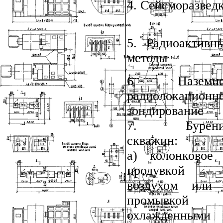
4. Сейсморазвед
5. Радиоактивн
методы
6 Наземно
радиолокационн
зондирование
7. Бурени
скважин:
а) колонковое
продувкой
воздухом ил
промывкой
охлажденными