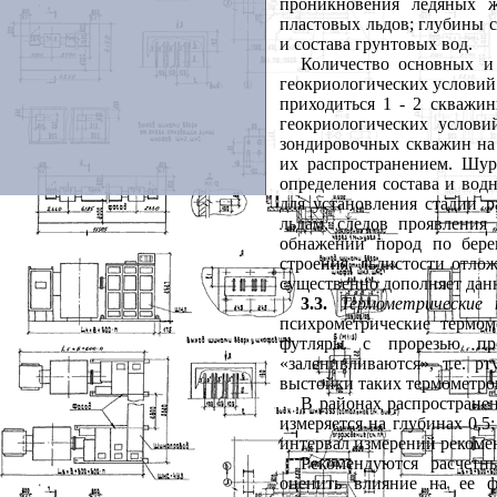
проникновения ледяных ж
пластовых льдов; глубины с
и состава грунтовых вод.
Количество основных и
геокриологических условий
приходиться 1 - 2 скважи
геокриологических услови
зондировочных скважин на 
их распространением. Шу
определения состава и водн
для установления стадии 
льдам, следов проявления
обнажений пород по берег
строения, льдистости отло
существенно дополняет дан
3.3.
Термометрические
психрометрические термом
футляры с прорезью пр
«заленивливаются», т.е. 
выстойки таких термометро
В районах распростране
измеряется на глубинах 0,5;
интервал измерений рекомен
Рекомендуются расчетн
оценить влияние на ее ф