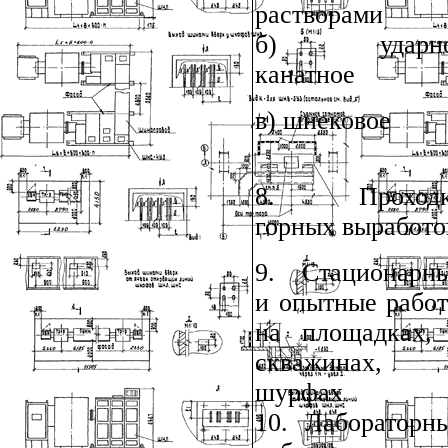
растворами
б) ударно
канатное
в) шнековое
8. Проходк
горных выработо
9. Стационарн
и опытные рабо
на площадках,
скважинах,
шурфах
10.
Лабораторн