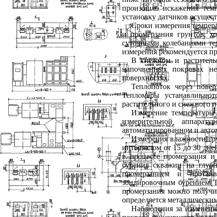
произошло искажения темп
установку датчиков осущест
Сроки измерения темпера
и промерзания грунтов, х
суточными колебаниями те
измерения рекомендуется пр
В снежном и раститель
напочвенных покровах н
поверхностях.
Теплопоток через повер
Тепломеры устанавливают
растительного и снежного 
Измерение температуры
измерительной аппара
автоматизированном и авто
Измерения влажности гру
интервалом от 15 до 30 дне
в процессе промерзания и
бурения скважин на глуби
промерзанием и протаив
зондировочным бурением. 
промерзания можно получит
определяется металлически
Наблюдения за изменени