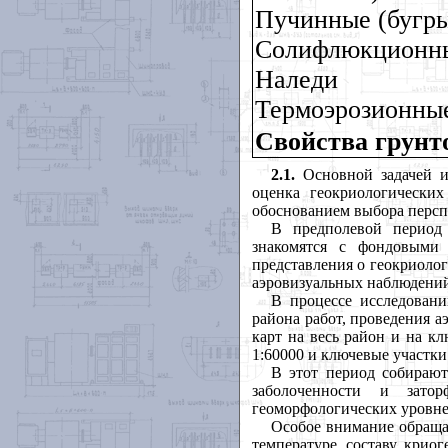
Пучинные (бугры
Солифлюкционн
Наледи
Термоэрозионные
Свойства грунт
2.1.
Основной задачей 
оценка геокриологических
обоснованием выбора персп
В предполевой период
знакомятся с фондовыми
представления о геокриоло
аэровизуальных наблюдений
В процессе исследовани
района работ, проведения 
карт на весь район и на к
1:60000 и ключевые участки
В этот период собирают
заболоченности и зато
геоморфологических уровне
Особое внимание обраща
температуре, составу, крио