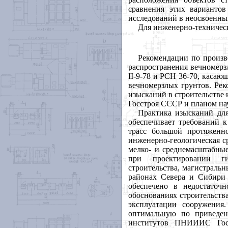
сравнения этих варианто
исследований в неосвоенны
Для инженерно-техническ
Рекомендации по произв
распространения вечномер
II
-9-78 и РСН 36-70, касаю
вечномерзлых грунтов. Ре
изысканий в строительстве 
Госстроя СССР и планом н
Практика изысканий дл
обеспечивает требований 
трасс большой протяженно
инженерно-геологическая с
мелко- и среднемасштабные
при проектировании ги
строительства, магистраль
районах Севера и Сибири
обеспечено в недостаточ
обоснованиях строительств
эксплуатации сооружени
оптимальную по приведен
институтов ПНИИИС Гос