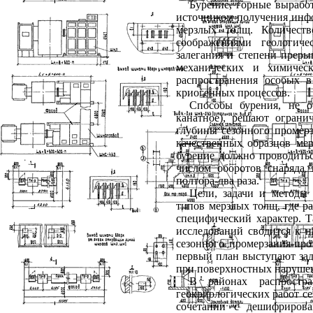
Бурение, горные вырабо
источником получения инфо
мерзлых толщ. Количеств
соображениями геологиче
залегания и степени прерыв
механических и химическ
распространения особых в
криогенных процессов.
Способы бурения, не о
канатное), решают ограни
глубины сезонного промерз
качественных образцов мер
бурение должно проводить
числом оборотов снаряда
полтора-два раза.
Цели, задачи и методы
типов мерзлых толщ, где р
специфический характер. Т
исследований сводится к 
сезонного промерзания-про
первый план выступают зад
при поверхностных нарушен
В районах распростр
геокриологических работ с
сочетании с дешифрирова