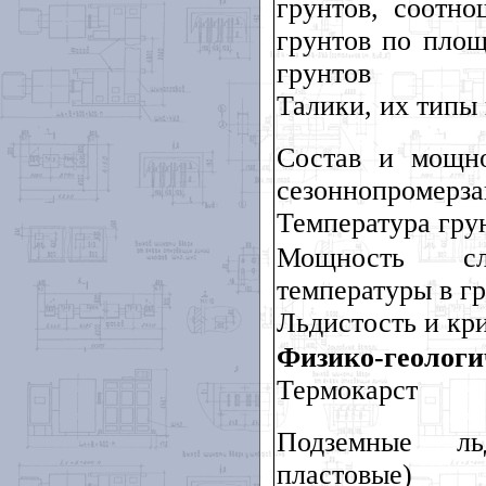
грунтов, соотн
грунтов по пло
грунтов
Талики, их типы
Состав и мощно
сезоннопромерз
Температура гру
Мощность сл
температуры в г
Льдистость и кр
Физико-геологи
Термокарст
Подземные ль
пластовые)