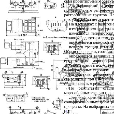
свай проектируемых объекто
Для наблюдений за моро
полигональным рельефом и 
растрескивание грунтов. П
них убирается снег и расти
На площадках с полигон
измеряется температура в
измеряются теплопотоки
теплопроводности и темпер
определяется влажность, 
поперек трещин устанав
Обрыв проволоки, соответс
определяется величина
естественных морозобо
динамометрами в искусстве
в лабораторных условиях.
На участках, где морозо
его развитие при измененны
полигональным рельефом.
По результатам стаци
морозобойных трещин и па
Для наблюдений за с
солифлюкционных форм ре
процессы. На выбранных пл
[
4
]: