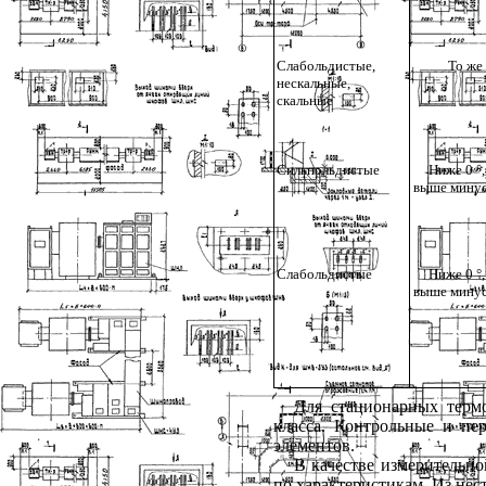
Слабольдистые,
То же
нескальные,
скальные
Сильнольдистые
Ниже 0
°
выше минус
Слабольдистые
Ниже 0
°
выше минус
Для стационарных терм
класса. Контрольные и пе
элементов.
В качестве измерительн
по характеристикам. Из не