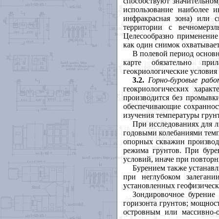
способствуют значительно
использование наиболее 
инфракрасная зона) или 
территории с вечномерзл
Целесообразно применение 
как один снимок охватывает
В полевой период основ
карте обязательно прил
геокриологические условия
3.2.
Горно
-
буровые
раб
геокриологических харак
производится без промывк
обеспечивающие сохранност
изучения температуры грун
При исследованиях для 
годовыми колебаниями темпе
опорных скважин производи
режима грунтов. При буре
условий, иначе при повтор
Бурением также устанавл
при неглубоком залегани
установленных геофизическ
Зондировочное бурение 
горизонта грунтов; мощност
островным или массивно-