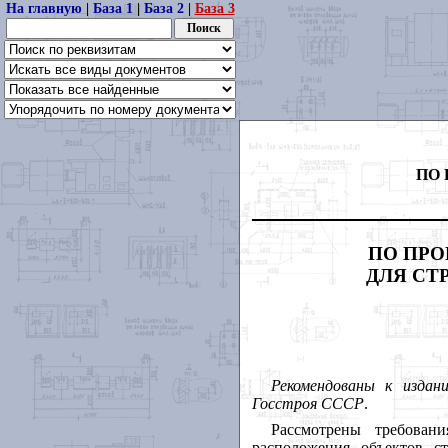
На главную
|
База 1
|
База 2
|
База 3
ПО
ПО ПР
ДЛЯ СТ
Рекомендованы
к
издан
Госстроя
СССР
.
Рассмотрены требовани
расположения объектов ст