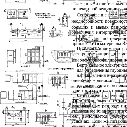
сглаженными или искаженны
по некоторой величине
r
, 
к
Сопоставление графико
неоднородности поверхност
больших и малых разносах
облегчения интерпретаци
грунтов. Для достоверно
привлекаются материалы ВЭ
При необходимости д
электропрофилирование м
или электропрофилирование
Вертикальное электричес
для определения глубины
для выделения в разрезе
оценки их мощности;
для выявления изменения
горизонта грунтов с повыш
Чтобы выявить неоднород
200 м в зависимости от тип
максимальных разносах пи
стандартное зондирование 
мал, выполняется 3-элек
условиях. Если же
питающа
меняющимися приповерхно