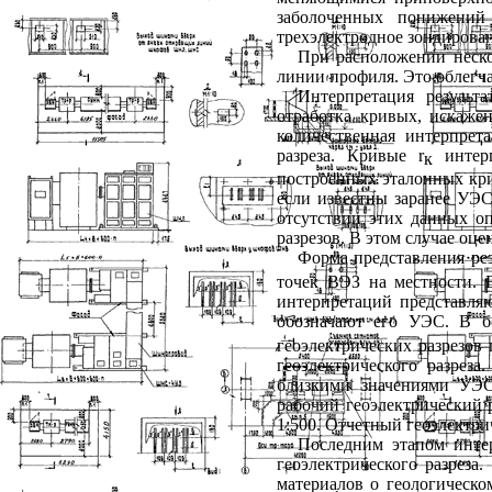
заболоченных понижений
трехэлектродное зондирова
При расположении неско
линии профиля. Это облегч
Интерпретация результ
отработка кривых, искаже
количественная интерпре
разреза. Кривые
r
интер
к
построенных эталонных кри
если известны заранее УЭ
отсутствии этих данных оп
разрезов. В этом случае оц
Форма представления ре
точек ВЭЗ на местности. 
интерпретаций представляю
обозначают его УЭС. В б
геоэлектрических разрезов
геоэлектрического разрез
близкими значениями УЭС
рабочий геоэлектрический р
1:500
.
Отчетный геоэлектрич
Последним этапом интер
геоэлектрического разреза
материалов о геологическо