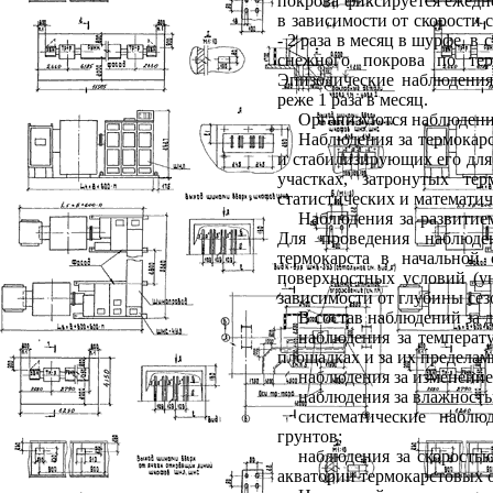
покрова фиксируется ежедне
в зависимости от скорости 
- 2 раза в месяц в шурфе, 
снежного покрова по тер
Эпизодические наблюдения
реже 1 раза в месяц.
Организуются наблюдени
Наблюдения за термокар
и стабилизирующих его для
участках, затронутых т
статистических и математич
Наблюдения за развитие
Для проведения наблюде
термокарста в начальной
поверхностных условий (ун
зависимости от глубины сез
В состав наблюдений за 
наблюдения за температ
площадках и за их пределам
наблюдения за изменение
наблюдения за влажност
систематические наблю
грунтов;
наблюдения за скорость
акватории термокарстовых о