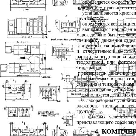
определяется скорость 
положением нулевой изоте
устанавливаются криоген
грунтов;
определяется коэффициен
выполняются наблюдения
марок должно быть сделано
специфику движения отдел
зависимость скоростей движ
и относительной высоты 
растительного покрова и 
теодолитной или фототе
кинеграфов;
измеряется движение г
закладываемых в слое сез
смещения и тензодатчиками
ведутся наблюдения за и
выполняется детальная т
в лабораторных условиях
влажность, полная влаго
грунтов;
в полевых условиях оп
представляющего собой захв
4. КОМПЛ