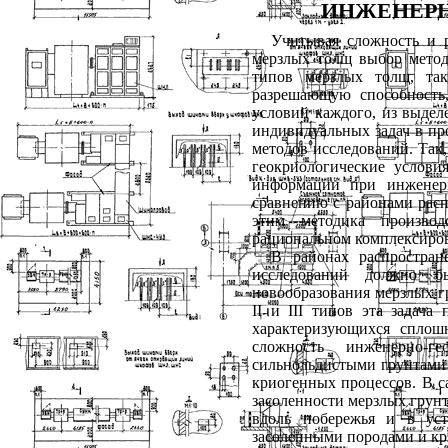
ИНЖЕНЕРН
Учитывая сложность и р
мерзлых толщ выбор метод
типов мерзлых толщ, та
разрешающую способность,
условий каждого, из выде
индивидуальных задач в пр
методов исследований. Так
геокриологические услови
информации при инженерн
сравнению с районами рас
этим методика производ
рациональном комплексиров
В районах распростра
исследований должно б
новообразования мерзлых г
II
и
III
типов эта задача 
характеризующихся спло
сложность инженерно-г
сильнольдистыми грунтами 
криогенных процессов. В с
засоленности мерзлых грунт
вдоль побережья и в ус
засоленными породами и кр