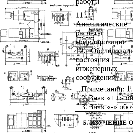
работы
11.
Аналитические
расчеты 
моделирование
12. Обследован
состояния
инженерных
сооружений
Примечания: 1.
2. Знак «++» о
3. Знак «-» об
5. ИЗУЧЕНИЕ