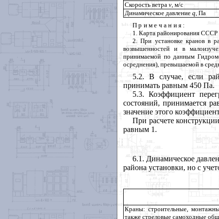
Скорость ветра
v
, м/с
Динамическое давление
q
,
Па
Примечания
:
1. Карта районирования СССР 
2. При установке кранов в р
возвышенностей и в малоизуче
принимаемой по данным Гидроме
осреднения), превышаемой в средне
5.2. В случае, если р
принимать равным 450 Па.
5.3. Коэффициент пере
состояний, принимается ра
значение этого коэффициент
При расчете конструкци
равным 1.
6.1. Динамическое давле
района установки, но с уче
Краны: строительные, монтажны
также стреловые самоходные общ