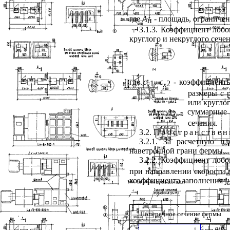
где
A
- площадь, ограниче
н
3.1.3. Коэффициент лоб
круглого и некруглого сече
где
c
,
c
- коэффициенты
1
2
x
x
размеры с 
или круглог
А
,
А
- суммарные р
1
2
сечения.
3.2.
Пространстве
3.2.1. За расчетную 
наветренной грани фермы.
3.2.2. Коэффициент лоб
при направлении скорости 
коэффициента заполнения
j
Поперечное сечение фермы
а
/
b
: