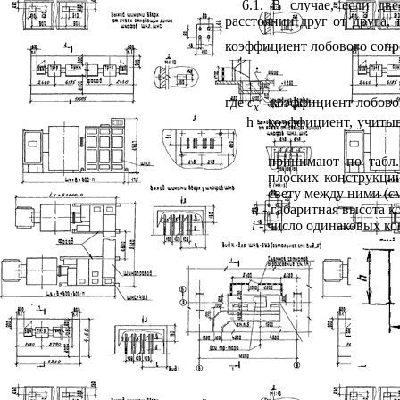
6.1. В случае, если д
расстоянии друг от друга,
коэффициент лобового соп
где
c
-
коэффициент лобовог
x
h
- коэффициент, учиты
принимают по табл
плоских конструкци
свету между ними (см
h
- габаритная высота к
i
- число одинаковых ко