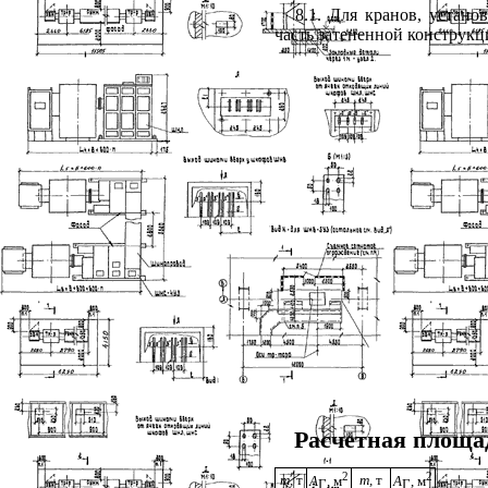
8.1. Для кранов, устан
часть затененной конструк
Расчетная площа
2
2
т,
т
т,
т
А
, м
А
, м
Г
Г