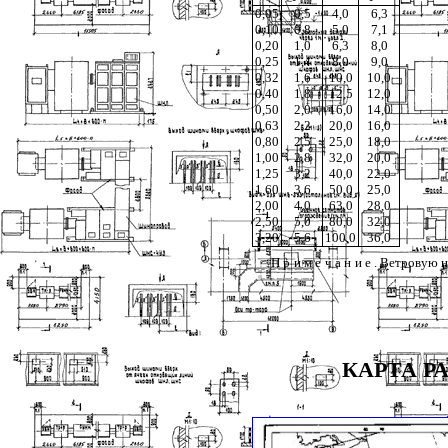
0,05
0,5
4,0
6,3
0,10
0,8
5,0
7,1
0,20
1,0
6,3
8,0
0,25
1,4
8,0
9,0
0,32
1,6
10,0
10,0
0,40
1,8
12,5
12,0
0,50
2,0
16,0
14,0
0,63
2,2
20,0
16,0
0,80
2,5
25,0
18,0
1,00
2,8
32,0
20,0
1,25
3,2
40,0
22,0
1,60
3,6
50,0
25,0
2,00
4,0
63,0
28,0
2,50
5,0
80,0
32,0
3,20
5,6
100,0
36,0
Примечание
. Ветровую н
КАРТА Р