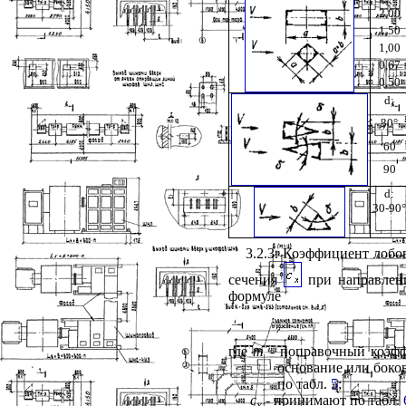
2,00
1,50
1
,
00
0,67
0,50
d
:
30
°
60
90
d
:
30-90
°
3.2.3. Коэффициент лобо
сечения
при направлен
формуле
где
т
- поправочный коэфф
основание или боко
по табл.
5
;
c
- принимают по табл.
x