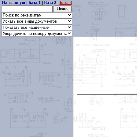
На главную
|
База 1
|
База 2
|
База 3