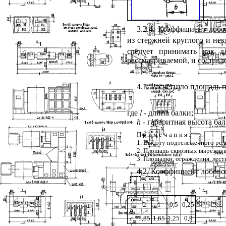
3.2.4. Коэффициент лоб
из стержней круглого и нек
следует принимать как д
рассматриваемой, и составл
4.1. Расчетную площадь 
где
l
- длина балки;
h
- габаритная высота бал
Примечания
:
1. Высоту подтележечного ре
2. Площадь сквозных вырезов в
3. Площадки, ограждения, лест
4.2. Коэффициент лобов
2
1
0,5
0,25
c
1,85
1,65
1,25
0,9
x