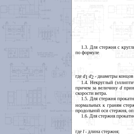
1.3. Для стержня с кру
по формуле
где
d
d
- диаметры концов
1
2
1.4. Некруглый (эллипти
причем за величину
d
прин
скорости ветра.
1.5. Для стержня прока
нормальных к граням стерж
продольной оси стержня, оп
1.6. Для стержня прокат
где
l
- длина стержня;