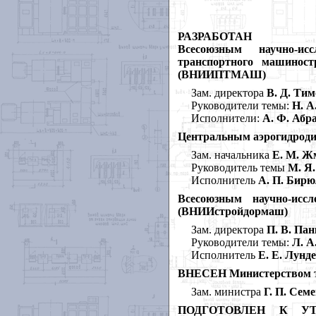
РАЗРАБОТАН
Всесоюзным научно-ис
транспортного машиностр
(ВНИИПТМАШ)
Зам. директора
В. Д. Тим
Руководители темы:
Н. А
Исполнители:
А. Ф. Абра
Центральным аэрогидроди
Зам. начальника
Е. М. Ж
Руководитель темы
М. Я.
Исполнитель
А. П. Бир
Всесоюзным научно-исс
(ВНИИстройдормаш)
Зам. директора
П. В. Па
Руководители темы:
Л. А.
Исполнитель
Е. Е. Лунд
ВНЕСЕН
Министерством
Зам. министра
Г. П. Сем
ПОДГОТОВЛЕН К УТВЕ