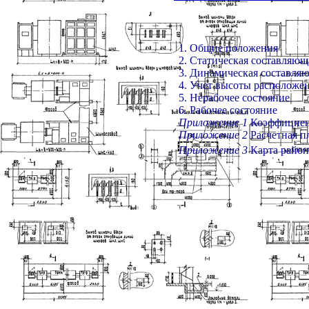
1. Общие положения
2. Статическая составляющ
3. Динамическая составля
4. Учет высоты расположе
5. Нерабочее состояние
6. Рабочее состояние
Приложение 1
Коэффициен
Приложение 2
Расчетная п
Приложение 3
Карта район