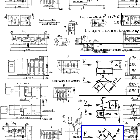
2
До 3
Свыше 3 
Параметр
qkd
,
H
т
1,0
0,93
Примечание
. Диаметр
d
-
Поперечное сечение фермы
а
/
b
:
2,00
1,50
1,00
0,67
0,50
d
:
30
°
60
90
d
:
30-90
°