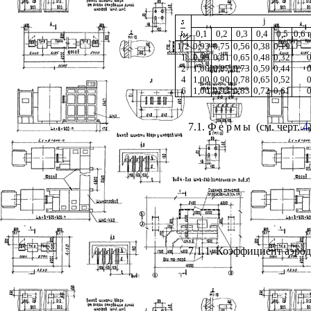
j
0,1
0,2
0,3
0,4
0,5
0,6 
1/2
0,93
0,75
0,56
0,38
0,19
1
0,99
0,81
0,65
0,48
0,32
0
2
1,00
0,87
0,73
0,59
0,44
0
4
1,00
0,90
0,78
0,65
0,52
0
6
1,00
0,93
0,83
0,72
0,61
0
7.1.
Фермы
(см. черт.
4
7.1.1. Коэффициент аэро