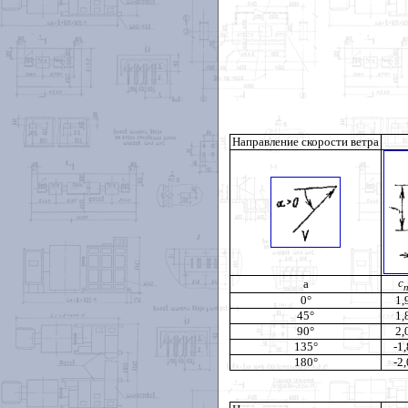
Направление скорости ветра
c
a
0
°
1,
45
°
1,
90
°
2,
135
°
-1,
180
°
-2,