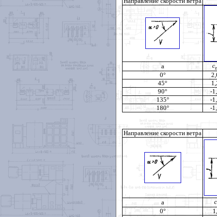
Направление скорости ветра
c
a
0
°
2,
45
°
1,
90
°
-1
135
°
-1
180
°
-1
Направление скорости ветра
c
a
0
°
1