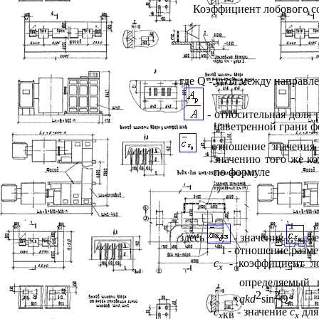
Коэффициент лобового со
где
Q
- угол между направл
- относительная доля 
наветренной грани ф
- отношение значения
значению того же к
по формуле
здесь
- значение
фе
l
- отношение разме
c
- коэффициент ло
x
определяемый 
2
2
qkd
sin
Q
;
c
- значение
c
для
кв
x
x