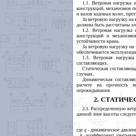
1.1. Ветровая нагрузка
конструкций, механизмов по
и валов ходовых колес, про
За ветровую нагрузку на 
должны быть рассчитаны эл
1.2. Ветровая нагрузка
конструкций и механизмо
устойчивости крана.
За ветровую нагрузку на
обеспечивается эксплуатаци
1.3. Ветровая нагрузк
составляющих.
Статическая составляюща
случаях.
Динамическая составля
расчете на прочность м
опрокидывания.
2. СТАТИЧ
2.1. Распределенную вет
данной зоне высоты следует
где
q
- динамическое давлени
k
- коэффициент, учитыва