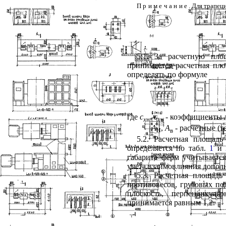
Примечание
. Для трапец
5.1. За расчетную пло
принимается расчетная пл
определять по формуле
где
c
,
c
- коэффициенты л
x
н
x
в
А
,
А
- расчетные (т
н
в
5.2. Расчетная площадь
определяется по табл.
1
и
габарита ферм учитываетс
учета взаимовлияния допол
5.3. Расчетная площад
противовесов, грузовых под
плоскость, перпендикул
принимается равным 1,2.