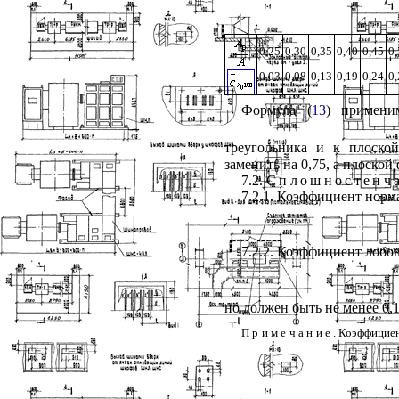
0,25
0,30
0,35
0,40
0,45
0,
0,03
0,08
0,13
0,19
0,24
0,
Формула (
13
) примени
треугольника и к плоско
заменить на 0,75, а плоской 
7.2.
Сплошностенч
7.2.1. Коэффициент норм
7.2.2. Коэффициент лобо
но должен быть не менее 0,
Примечание
. Коэффицие