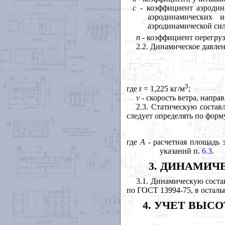
с
- коэффициент аэроди
аэродинамических 
аэродинамической си
п
- коэффициент перегру
2.2. Динамическое давле
3
где
r
= 1,225 кг/м
;
v
-
скорость ветра, напра
2.3. Статическую соста
следует определять по форм
где
А
- расчетная площадь 
указаний п.
6.3
.
3. ДИНАМИЧ
3.1. Динамическую сост
по ГОСТ 13994-75, в осталь
4. УЧЕТ ВЫС