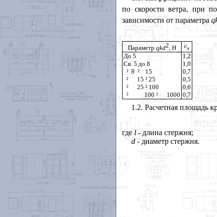
по скорости ветра, при п
зависимости от параметра
q
2
с
Параметр
qkd
,
H
х
До 5
1,2
Св. 5 до 8
1,0
²
8
²
15
0,7
²
15
²
25
0,5
²
25
²
100
0,6
²
100
²
1000
0,7
1.2. Расчетная площадь к
где
l
- длина стержня;
d
- диаметр стержня.