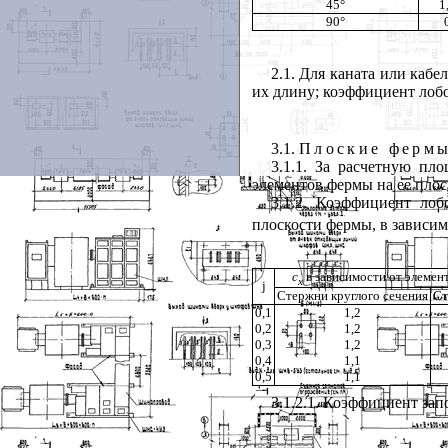
45
°
1
90
°
2.1. Для каната или каб
их длину; коэффициент ло
3.1.
Плоские ферм
3.1.1. За расчетную пл
элементов фермы на ее плос
3.1.2. Коэффициент ло
плоскости фермы, в зависи
c
в зависимости от элеме
x
j
Стержни круглого сечения
Ст
0,1
1,2
0,2
1,2
0,3
1,2
0,4
1,1
0,5
1,1
3.1.2.1. Коэффициент за