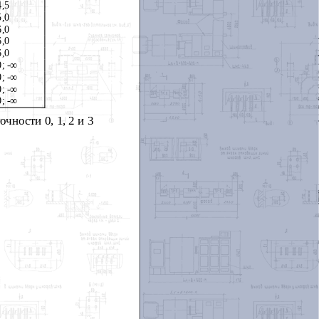
4,5
5,0
6,0
6,0
6,0
0;
-∞
0;
-∞
0;
-∞
0;
-∞
ности 0, 1, 2 и 3