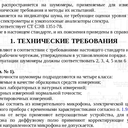
 распространяется на шумомеры, применяемые для изме
нические требования и методы их испытаний.
раняется на индикаторы шума, не требующие оценки уровня 
, спектрометры и узкополосные анализаторы спектра.
оответствует СТ СЭВ 1351-78.
 в настоящем стандарте, и их пояснения приведены в спра
1. ТЕХНИЧЕСКИЕ ТРЕБОВАНИЯ
вляют в соответствии с требованиями настоящего стандарта 
рабочим чертежам, утвержденным в установленном порядке.
плуатации шумомеры должны соответствовать 2, 3, 4, 5 или 
. № 1).
 точности шумомеры подразделяются на четыре класса:
яемые в качестве образцовых средств измерения;
ных лабораторных и натурных измерений;
урных измерений нормальной точности;
ентировочных измерений.
ы состоять из измерительного микрофона, электрической 
ного прибора с временными характеристиками согласно п.
1.9
на от ветра применяют ветрозащитные устройства, для 
фона по диффузному полю применяют корректирующие у
я направленности микрофона не допускается.