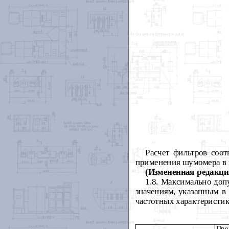
Расчет фильтров соо
применения шумомера в 
(Измененная редакция
1.8. Максимально доп
значениям, указанным в
частотных характеристик
Пре