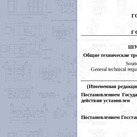
Г
Г
ШУ
Общие технические тр
Sound
General technical requ
(Измененная редакция
Постановлением Госуд
действия установлен
Постановлением Госстан