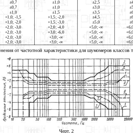
±0,7
±1,0
±2,5
±
±0,7
±1,0
±3,0
±
±1,0
±1,5
±3,5
±
+1,0; -1,5
+1,5; -2,0
±4,5
±
+1,0; -2,0
+1,5; -3,0
±5,0
±
+2,0; -3,0
+2,0;
-4,0
+5,0;
-∞
+6,
+2,0; -3,0
+3,0; -6,0
+5,0;
-∞
+6,
+2,0; -3,0
+3,0;
-∞
+5,0;
-∞
+6,
+2,0; -3,0
+3,0;
-∞
+5,0;
-∞
+6,
ения от частотной характеристики для шумомеров классов точ
Черт. 2