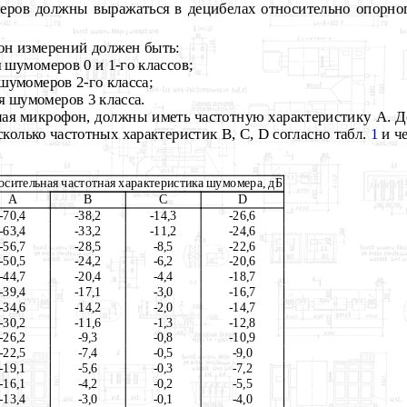
еров должны выражаться в децибелах относительно опорног
зон измерений должен быть:
я шумомеров 0 и 1-го классов;
 шумомеров 2-го класса;
ля шумомеров 3 класса.
ая микрофон, должны иметь частотную характеристику А. 
сколько частотных характеристик В, С,
D
согласно табл.
1
и ч
осительная частотная характеристика шумомера, дБ
А
В
С
D
-70,4
-38,2
-14,3
-26,6
-63,4
-33,2
-11,2
-24,6
-56,7
-28,5
-8,5
-22,6
-50,5
-24,2
-6,2
-20,6
-44,7
-20,4
-4,4
-18,7
-39,4
-17,1
-3,0
-16,7
-34,6
-14,2
-2,0
-14,7
-30,2
-11,6
-1,3
-12,8
-26,2
-9,3
-0,8
-10,9
-22,5
-7,4
-0,5
-9,0
-19,1
-5,6
-0,3
-7,2
-16,1
-4,2
-0,2
-5,5
-13,4
-3,0
-0,1
-4,0