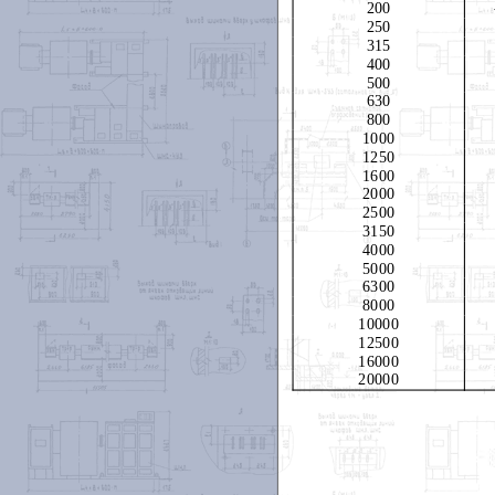
200
250
315
400
500
630
800
1000
1250
1600
2000
2500
3150
4000
5000
6300
8000
10000
12500
16000
20000