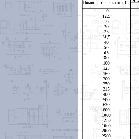
Номинальная частота, Гц
10
12,5
16
20
25
31,5
40
50
63
80
100
125
160
200
250
315
400
500
630
800
1000
1250
1600
2000
2500