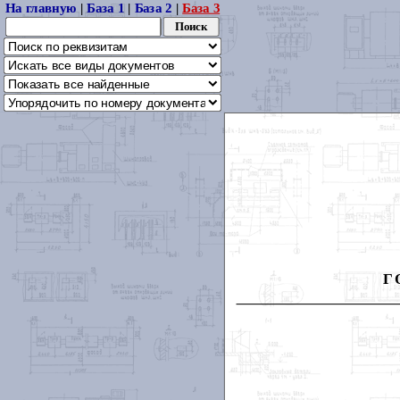
На главную
|
База 1
|
База 2
|
База 3
Г