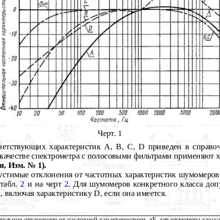
Черт. 1
тветствующих характеристик
A
, В, С,
D
приведен в справ
качестве спектрометра с полосовыми фильтрами применяют х
, Изм. № 1).
устимые отклонения от частотных характеристик шумомеров
 табл.
2
и на черт
2
.
Для шумомеров конкретного класса доп
, включая характеристику
D
,
если она имеется.
дельное отклонение от частотной характеристики, дБ, для шумомера класс