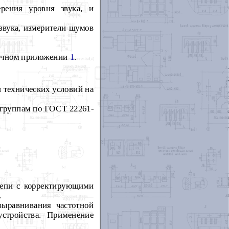
рения уровня звука, и
звука, измерители шумов
вочном приложении
1
.
и технических условий на
6 группам по ГОСТ 22261-
цепи с корректирующими
.
выравнивания частотной
стройства. Применение