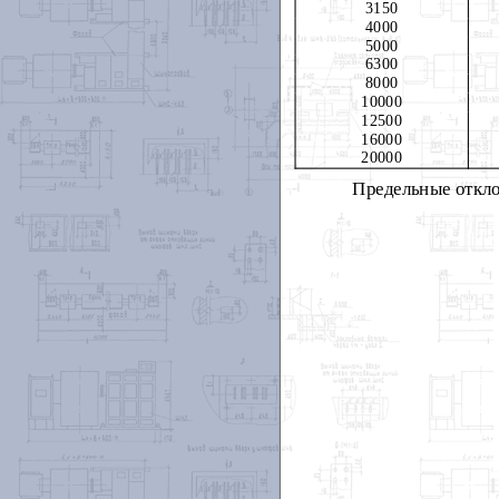
3150
4000
5000
6300
8000
10000
12500
16000
20000
Предельные отклон