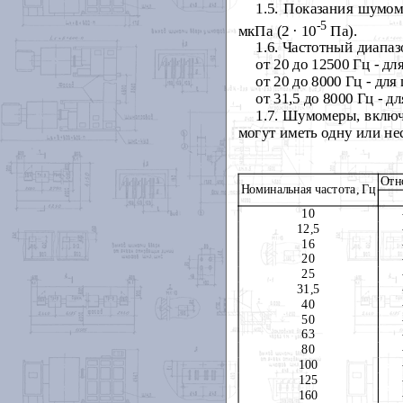
1.5. Показания шумом
-5
мкПа (2 · 10
Па).
1.6. Частотный диапа
от 20 до 12500 Гц - дл
от 20 до 8000 Гц - для
от 31,5 до 8000 Гц - д
1.7.
Шумомеры, включ
могут иметь одну или не
Отн
Номинальная частота, Гц
10
12,5
16
20
25
31,5
40
50
63
80
100
125
160