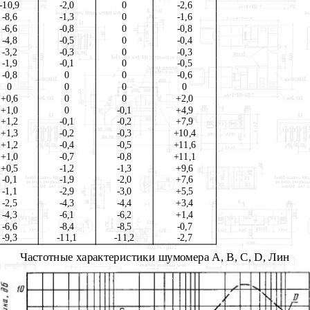
-10,9
-2,0
0
-2,6
-8,6
-1,3
0
-1,6
-6,6
-0,8
0
-0,8
-4,8
-0,5
0
-0,4
-3,2
-0,3
0
-0,3
-1,9
-0,1
0
-0,5
-0,8
0
0
-0,6
0
0
0
0
+0,6
0
0
+2,0
+1,0
0
-0,1
+4,9
+1,2
-0,1
-0,2
+7,9
+1,3
-0,2
-0,3
+10,4
+1,2
-0,4
-0,5
+11,6
+1,0
-0,7
-0,8
+11,1
+0,5
-1,2
-1,3
+9,6
-0,1
-1,9
-2,0
+7,6
-1,1
-2,9
-3,0
+5,5
-2,5
-4,3
-4,4
+3,4
-4,3
-6,1
-6,2
+1,4
-6,6
-8,4
-8,5
-0,7
-9,3
-11,1
-11,2
-2,7
Частотные характеристики шумомера А, В, С,
D
, Лин