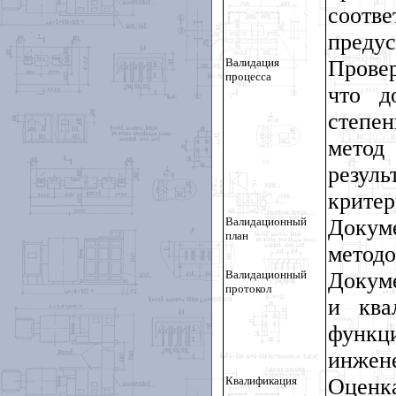
соотв
предус
Валидация
Провер
процесса
что д
степе
метод 
резул
критер
Валидационный
Докум
план
методо
Валидационный
Докуме
протокол
и ква
функц
инжене
Квалификация
Оценк