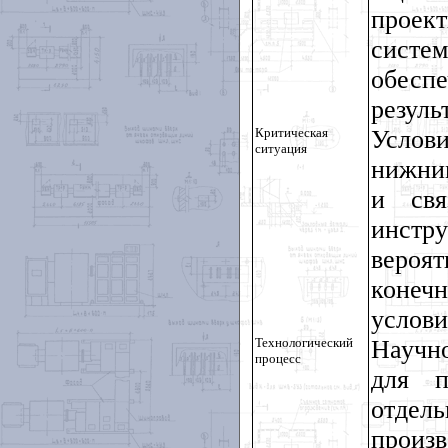
проек
систе
обесп
резуль
Критическая
Услови
ситуация
нижним
и свя
инстр
вероя
конеч
услови
Технологический
Научн
процесс
для п
отде
произв