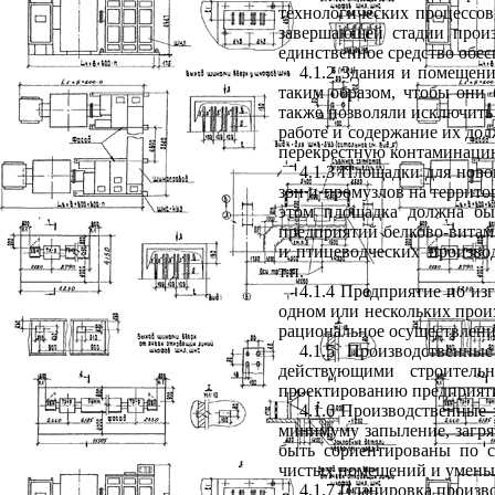
технологических процессов
завершающей стадии произв
единственное средство обес
4.1.2
Здания и помещения
таким образом, чтобы они
также позволяли исключить
работе и содержание их дол
перекрестную контаминацию
4.1.3 Площадки для ново
зон и промузлов на террит
этом площадка должна бы
предприятий белково-витам
и птицеводческих произво
т.п.
4.1.4
Предприятие по изг
одном или нескольких прои
рациональное осуществлени
4.1.5
Производственные 
действующими строитель
проектированию предприят
4.1.6 Производственные
минимуму запыление, загря
быть сориентированы по с
чистых помещений и уменьш
4.1.7 Планировка произв