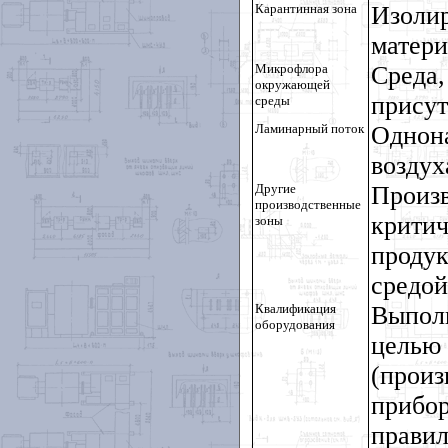
Карантинная зона
Изоли
матери
Микрофлора
Сред
окружающей
присут
среды
Ламинарный поток
Однон
воздух
Другие
Произв
производственные
крити
зоны
проду
средой
Квалификация
Выпол
оборудования
целью
(прои
прибор
прави