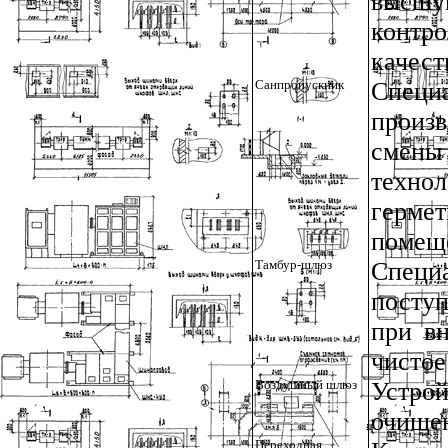
высшу
контро
качес
Санпропускник
Специ
произ
смены
техно
гермет
помещ
Тамбур-шлюз
Специ
посту
при вн
чистое
Воздушный шлюз
Устро
очищен
Переходная