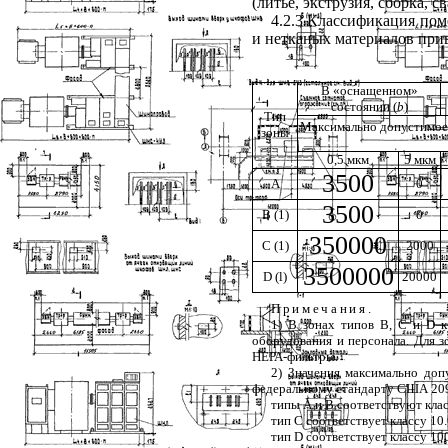
(литье, экструзия, сборка, св
4.2.3 Классификация пом
и нетканых материалов при
В «оснащенном»
состоянии (
b
)
Тип
Максимально допустимое 
зоны
0,5 мкм
5 мкм
3500
А
0
3500
В (1)
0
350000
С (1)
2000
3500000
D
(
l
)
20000
Примечания
.
1) В зонах типов В, С и
D
к
оборудования и персонала. Для з
НЕРА-фильтры.
2) Значения максимально доп
федеральному стандарту США 209
типы А и В соответствуют клас
тип С соответствует классу 10.
тип
D
соответствует классу 10