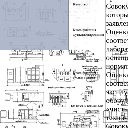
Качество
Совок
котор
заявле
Квалификация
Оцен
функционирования
соотв
лабор
оснащ
нормат
Квалификация
Оцен
эксплуатации
соот
экспл
обору
«чист
технич
Процесс
Совоку