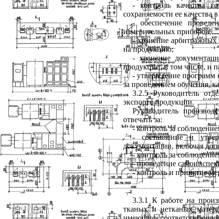
- контроль качества г
сохраняемости ее качества 
- обеспечение проведе
измерительных приборов;
- хранение арбитражных 
на продукцию;
- хранение документаци
продукции, в том числе, и 
- утверждение программ о
за проведением обучения, ка
3.2.5 Руководитель от
экспорте продукции.
Руководитель производс
отвечать за:
- контроль за соблюдение
- составление и утве
документации, включая доп
- контроль за соблюдени
- проведение самоинспек
- контроль и принятие м
3.3.1 К работе на прои
тканых и нетканых матер
имеющие соответствующу