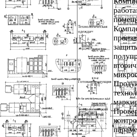
Компл
одежда
работ
помещ
Технологическая
Компл
одежда
произ
защи
полуп
втори
микро
Готовая продукция
Проду
техно
маркир
Технологический
Прове
операционный
контр
контроль
парам