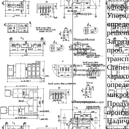
котора
Процедура
Упор
опреде
решени
Инициальная
Загряз
исходная
проб, 
(начальная)
контаминация
трансп
Класс чистоты
Степен
производственного
харак
помещения
опред
микроо
Полупродукт
Прод
произв
Легализация
Налич