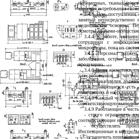
полимерных, тканых и нет
здоровья и требования гиги
3.4.3 При поступлении 
занятый непосредственно 
медицинские осмотры. Пе
осмотры врачами-окулистам
3.4.4 К работе, связан
сотрудники с инфекцион
микрофлоры, пока их состоя
3.4.5 Персонал должен
заболевания, острые респи
продукцию.
3.4.6 Виды косметики, с
для работников в чистых
ювелирные изделия, должны 
3.4.7 Запрещается есть
помещениях и на складах.
3.4.8 Каждый человек, в
соответствующую выполняе
3.4.9 Работающие в чист
- строго ограничить в
соответствующие инструкц
- осуществлять прои
Инспекционные и контрольн
- ограничить перемещени