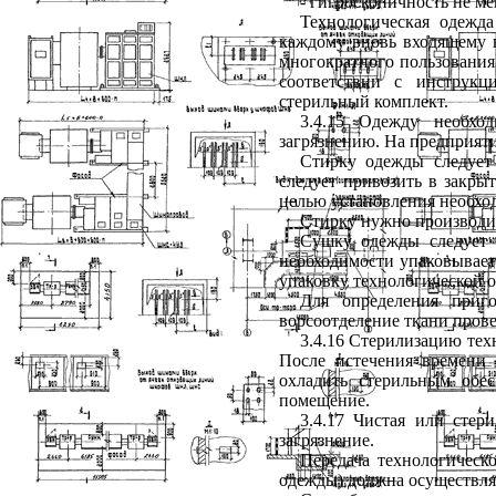
- гигроскопичность не ме
Технологическая одежд
каждому вновь входящему в
многократного пользования,
соответствии с инструк
стерильный комплект.
3.4.15 Одежду необхо
загрязнению. На предприят
Стирку одежды следует
следует привозить в закры
целью установления необход
Стирку нужно производит
Сушку одежды следует 
необходимости упаковывает
упаковку технологической о
Для определения приг
ворсоотделение ткани прове
3.4.16 Стерилизацию тех
После истечения времени
охладить стерильным обе
помещение.
3.4.17 Чистая или сте
загрязнение.
Передача технологическ
одежды) должна осуществля