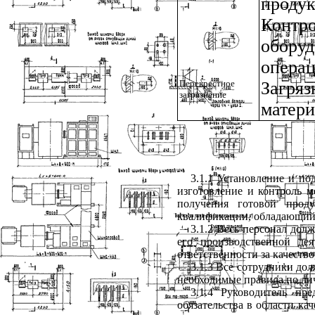
проду
Контр
обору
операц
Перекрестное
Загря
загрязнение
матери
3.1.1
Установление и под
изготовление и контроль м
получения готовой проду
квалификации, обладающий
3.1.2
Весь персонал долж
его производственной де
ответственности за качеств
3.1.3
Все сотрудники дол
необходимые правила по ли
3.1.4
Руководитель пре
обязательства в области ка