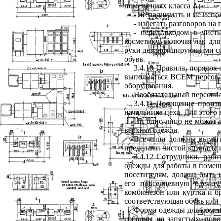
помещениях класса А;
- не поднимать и не испо
- избегать разговоров на
- перед входом в чист
косметику, включая лак дл
руки дезинфицирующими сре
обувь.
3.4.10
Правила, порядок 
выполняться ВСЕМ
персон
оборудования.
Необязательный персонал
3.4.11
Посещение произво
начальника цеха. Для этог
Ни одно лицо не может п
верхняя одежда.
Все лица должны вымыть
пределами чистой комнаты
3.4.12
Сотрудники, работ
одежды для работы в помещ
посетителям, должна быть 
его повседневную одежд
комбинезон или куртка и б
соответствующая обувь или 
Форма одежды для помещ
собраны на запястьях, вор