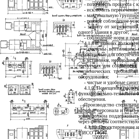
- поточность процесса с
- исключить пересечение
- максимальную группир
- полное соблюдение усл
- защиту от загрязнений
одного здания в другое;
- соблюдение норм и пра
4.1.8 В зданиях должны и
- системы вентиляции, 
необходимые для обеспечени
- установки, необходимы
требуемых для сохранения 
гигиенических требовани
оборудования;
- чистые и удобные сан
4.1.9.
Помещения (включая
функционально-технолог
обеспечения.
Производство стерильных
которые персонала и (или)
зонах должна поддерживать
через фильтры соответству
4.1.10.
Проектирование и
Р ИСО 14644.