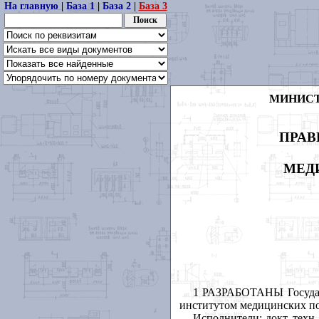
На главную
|
База 1
|
База 2
|
База 3
МИНИСТ
ПРАВ
МЕД
1 РАЗРАБОТАНЫ Государ
институтом медицинских п
Исполнители: докт. техн.