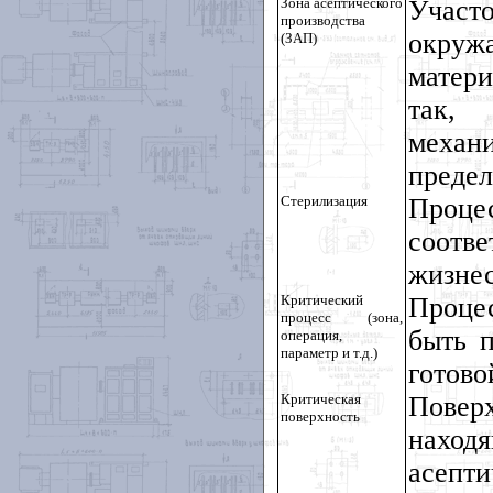
Зона асептического
Участо
производства
окруж
(ЗАП)
матери
так,
механи
предел
Стерилизация
Проце
соотв
жизнес
Критический
Процес
процесс (зона,
быть 
операция,
параметр и т.д.)
готово
Критическая
Повер
поверхность
нахо
асепт