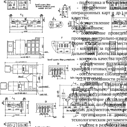
- подготовка и составлен
- обеспечение правиль
операционных карт и др.) 
качества;
- осуществление контро
обслуживанием;
- обеспечение проведе
проверки контрольно-изме
форме в определенном месте
- контроль за проведени
дальнейшей работы на пред
- контроль качества прод
- обеспечение надлежащ
хранения готовых изделий;
- обеспечение соблюдени
3.2.4 В обязанности руко
- проведение входного к
вспомогательных, упаков
реализацию готовой продук
- обеспечение составлен
материалов, полупродуктов
других документов, непосре
- организация и прове
технологическим регламент
- участие в разработке 