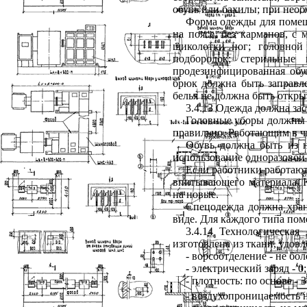
обувь или бахилы; при необ
Форма одежды для помещ
на поясе, без карманов, с
щиколотки ног; головной
подбородок; стерильные
продезинфицированная обу
брюк должна быть заправле
белья не должна быть откры
3.4.13
Одежда должна заст
Головные уборы должны п
правильно. Работающим в ч
Обувь должна быть из н
использование одноразовой 
Если работники работают 
впитывающего материала. К
на новые.
Спецодежда должна хран
виде. Для каждого типа по
3.4.14 Технологическа
изготовлена из ткани, удо
- ворсоотделение - не бо
- электрический заряд - 0;
- плотность: по основе - 3
- воздухопроницаемость 