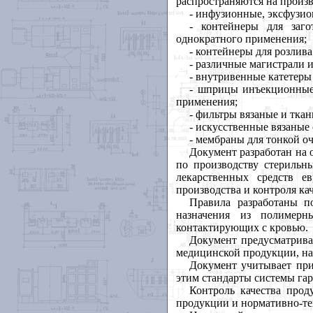
распространяются на произ
- инфузионные, эксфузио
- контейнеры для заго
однократного применения;
- контейнеры для розлив
- различные магистрали 
- внутривенные катетеры
- шприцы инъекционные
применения;
- фильтры вязаные и тка
- искусственные вязаные
- мембраны для тонкой о
Документ разработан на
по производству стерильн
лекарственных средств ев
производства и контроля ка
Правила разработаны п
назначения из полимерн
контактирующих с кровью.
Документ предусматрива
медицинской продукции, на
Документ учитывает при
этим стандарты системы гар
Контроль качества прод
продукции и нормативно-те