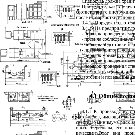
Спецобувь должна храни
При работе, как в перча
соответствии с инструкциям
после их обработки использ
3.4.18 Порядок подготов
3.4.19 На предприятии д
- порядок проведения ме
- правила соблюдения ли
- порядок подготовки пер
- правила приготовления
- порядок мойки рук и о
- порядок проведения ко
- порядок проведения ст
Эти инструкции постоя
подготовки и повышения к
4.1 Общие поло
4.1.1 К производству с
материалов, имеющих конта
свести до минимума риск з
опыта персонала, его под
качества. Этот вид про