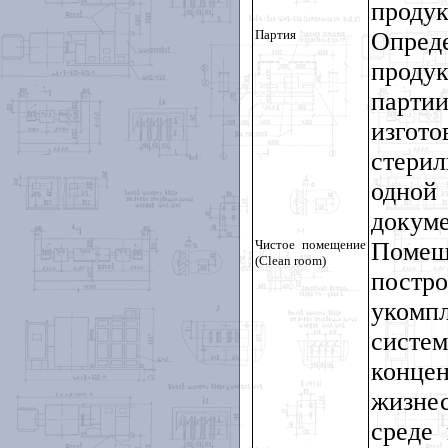
продук
Партия
Опред
проду
парти
изгот
стерил
одной
докуме
Чистое помещение
Помещ
(
Clean
room
)
пост
уком
систе
конце
жизне
среде