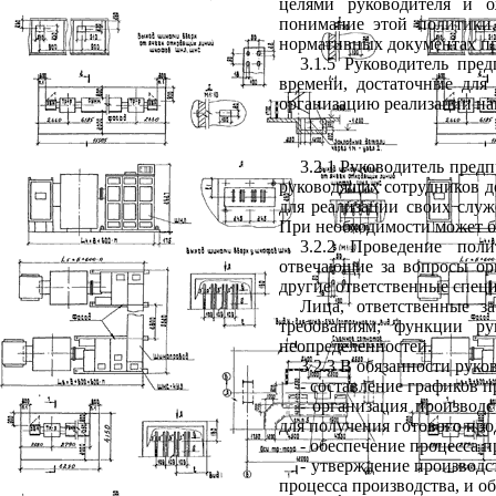
целями руководителя и о
понимание этой политики,
нормативных документах пр
3.1.5
Руководитель пред
времени, достаточные для
организацию реализации нам
3.2.1
Руководитель предп
руководящих сотрудников д
для реализации своих служ
При необходимости может б
3.2.2 Проведение поли
отвечающие за вопросы орг
другие ответственные спец
Лица, ответственные з
требованиям; функции р
неопределенностей.
3.2.3 В обязанности рук
- составление графиков п
- организация производс
для получения готового про
- обеспечение процесса 
- утверждение производ
процесса производства, и о