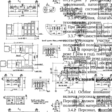
заболеваний, патогенной
нарушений состояния здо
продукцию и оказать нежелат
3.3.6 Сведения, излага
техническому уровню.
При необходимости заме
производственный процесс 
3.3.7 К самостоятельн
соответствующем участке
получивший положительное з
3.3.8 В процессе работы
реже 1 раза в год), повтор
регистрации (не реже одного
3.3.9
Персонал, обслу
занимающийся уборкой в ас
асептических зонах.
3.4 Условия работ
3.4.1 Особое внимание
включая персонал, занятый
Персонал должен обладат
полимерных материалов, в т
3.4.2
П
ерсонал, заняты