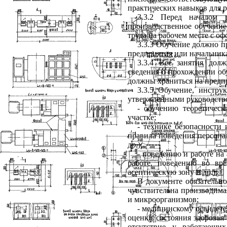
практических навыков для р
3.3.2
Перед началом 
производственное обучение
труда на рабочем месте с о
3.
3.3
Обучение должно пр
предприятия или начальника
3.3.4 Все занятия дол
сведения о прохождении об
должны храниться на предп
3.3.5 Обучение, инстр
утвержденными руководств
- обучению теоретичес
участке;
- технике безопасности
правила поведения персона
др.);
- поведению и работе на
работе, поведению во вр
асептическую зону и др.);
В документе обязательн
чувствительна производима
и микроорганизмов;
- медицинскому освидет
оценки состояния здоровья
отсутствие у работающих