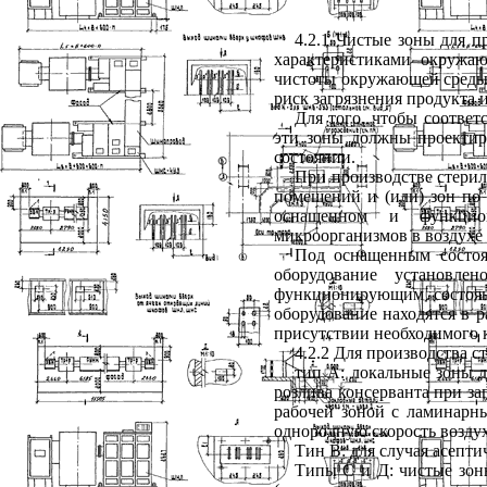
4.2.1
Чистые зоны для пр
характеристиками окружа
чистоты окружающей среды 
риск загрязнения продукта
Для того, чтобы соотве
эти зоны должны проектиро
состоянии.
При производстве стери
помещений и (или) зон
по
оснащенном и функцио
микроорганизмов в воздухе
Под оснащенным состоя
оборудование установле
функционирующим состоян
оборудование находятся в р
присутствии необходимого 
4.2.2
Для производства ст
тип А: локальные зоны д
розлива консерванта при з
рабочей зоной с ламинарн
однородную скорость воздух
Тин В: для случая асепт
Типы С и Д: чистые зон