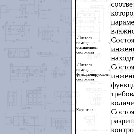
соотве
которо
парам
влажно
«Чистое»
Состо
помещение в
инжен
оснащенном
состоянии
находя
«Чистое»
Состо
помещение в
инжен
функционирующем
состоянии
функ
требо
количе
Карантин
Состо
разре
контро