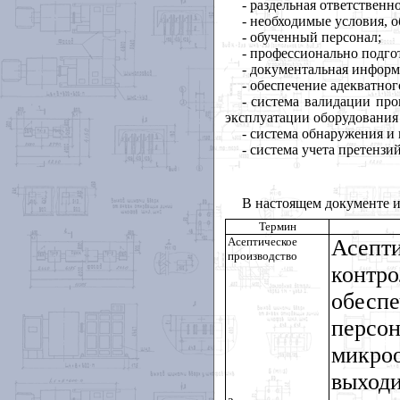
- раздельная ответственн
- необходимые условия, 
- обученный персонал;
- профессионально подго
- документальная инфор
- обеспечение адекватно
- система валидации пр
эксплуатации оборудования
- система обнаружения и
- система учета претенз
В настоящем документе 
Термин
Асептическое
Асепт
производство
конт
обесп
персо
микро
выходи