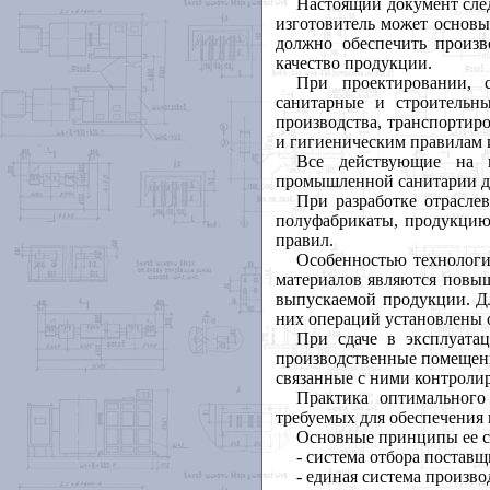
Настоящий документ след
изготовитель может основы
должно обеспечить произв
качество продукции.
При проектировании, с
санитарные и строительн
производства, транспортир
и гигиеническим правилам 
Все действующие на п
промышленной санитарии до
При разработке отрасле
полуфабрикаты, продукцию
правил.
Особенностью технологи
материалов являются повы
выпускаемой продукции. Д
них операций установлены 
При сдаче в эксплуата
производственные помещен
связанные с ними контролир
Практика оптимального
требуемых для обеспечения
Основные принципы ее 
- система отбора постав
- единая система произво