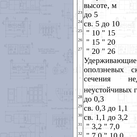
высоте, м
23
до 5
24
св. 5 до 10
25
" 10 " 15
26
" 15 " 20
27
" 20 " 26
Удерживающие
оползневых 
сечения не
неустойчивых г
28
до 0,3
29
св. 0,3 до 1,1
30
св. 1,1 до 3,2
31
" 3,2 " 7,0
32
" 7,0 " 10,0