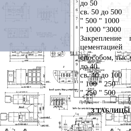
5
до 50
6
св. 50 до 500
7
" 500 " 1000
8
" 1000 "3000
Закрепление 
цементацие
способом, тыс.
9
до 40
10
св. 40 до 100
11
" 100 " 250
12
" 250 " 500
Примечание -
Понятие "свайны
3 ТАБЛИЦЫ