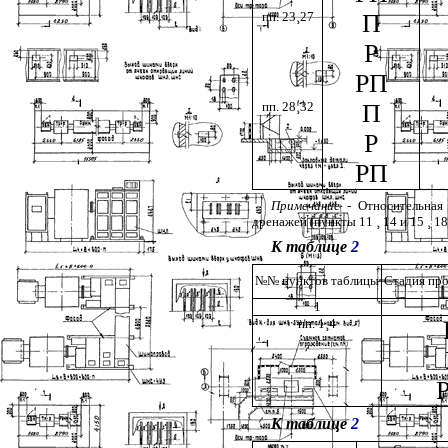
пп. 23
¸
27
П
Р
РП
пп. 28
¸
32
П
Р
РП
Примечание -
Относительная
дренажей (пункты 11
¸
14 и 15
¸
18
К таблице
2
№№ пунктов таблицы
Стадия пр
1
пп. 1
¸
4
К таблице
2