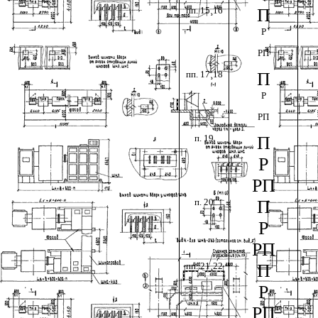
пп. 15
¸
16
П
Р
РП
пп. 17
¸
18
П
Р
РП
п. 19
П
Р
РП
п. 20
П
Р
РП
пп. 21
¸
22
П
Р
РП