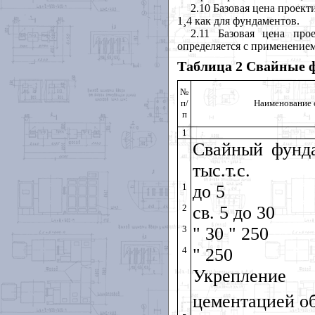
2.10 Базовая цена проек
1
¸
4 как для фундаментов.
2.11 Базовая цена пр
определяется с применением
Таблица 2 Свайные 
№
п/
Наименование 
п
1
Свайный фунда
тыс.т.с.
1
до 5
2
св. 5 до 30
3
" 30 " 250
4
" 250
Укреплени
цементацией о