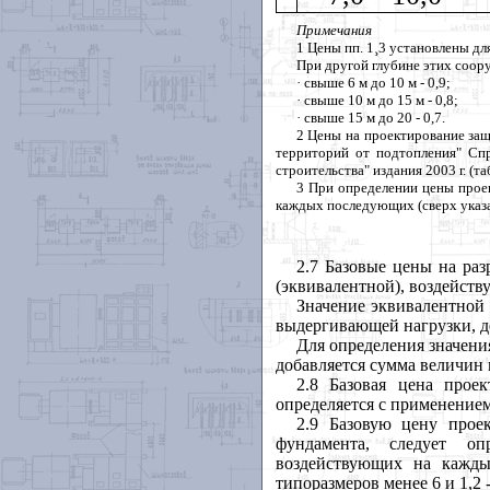
Примечания
1 Цены пп. 1
¸
3 установлены дл
При другой глубине этих соо
·
свыше 6 м до 10 м - 0,9;
·
свыше 10 м до 15 м - 0,8;
·
свыше 15 м до 20 - 0,7.
2 Цены на проектирование за
территорий от подтопления" Сп
строительства" издания 2003 г. (т
3 При определении цены проек
каждых последующих (сверх указа
2.7 Базовые цены на ра
(эквивалентной), воздейств
Значение эквивалентной 
выдергивающей нагрузки, д
Для определения значен
добавляется сумма величин
2.8 Базовая цена прое
определяется с применением
2.9 Базовую цену прое
фундамента, следует оп
воздействующих на кажды
типоразмеров менее 6 и 1,2