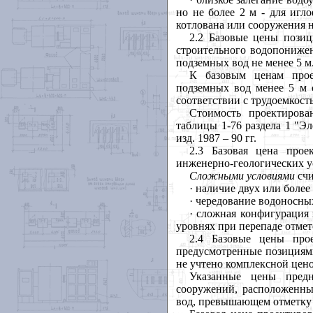
но не более 2 м - для игл
котлована или сооружения 
2.2 Базовые цены позиц
строительного водопонижен
подземных вод не менее 5 м
К базовым ценам прое
подземных вод менее 5 м 
соответствии с
трудоемкость
Стоимость проектирова
таблицы 1-76 раздела
1
"Эле
изд. 1987 – 90 гг.
2.3 Базовая цена прое
инженерно-геологических у
Сложными условиями
сч
·
наличие двух или более
·
чередование водоносны
·
сложная конфигурация 
уровнях при перепаде отмет
2.4 Базовые цены про
предусмотренные позициям
не учтено комплексной цено
Указанные цены предн
сооружений, расположенн
вод, превышающем отметку п