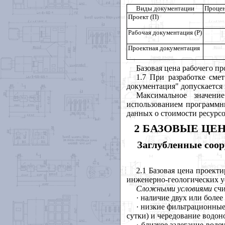
Виды документации
Процен
Проект (П)
Рабочая документация (Р)
Проектная документация
Базовая цена рабочего пр
1.7 При разработке сме
документация" допускается
Максимальное значени
использованием программны
данных о стоимости ресурсо
2 БАЗОВЫЕ ЦЕ
Заглубленные соо
2.1 Базовая цена проект
инженерно-геологических у
Сложными условиями
сч
·
наличие двух или более
·
низкие фильтрационные
сутки) и чередование водо
·
близкое залегание водо