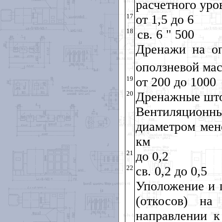
расчетного уро
17
от 1,5 до 6
18
св. 6 " 500
Дренажи на оп
оползневой мас
19
от 200 до 1000
20
Дренажные што
Вентиляцион
диаметром мен
км
21
до 0,2
22
св. 0,2 до 0,5
Уположение и 
(откосов) н
направлении к