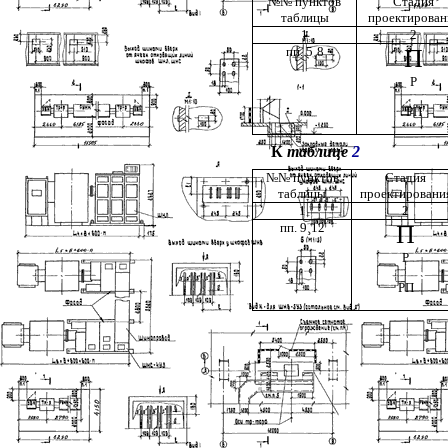
№№ пунктов
Стадия
таблицы
проектирован
1
2
пп. 5
¸
8
П
Р
РП
К
таблице
2
№№ пунктов
Стадия
таблицы
проектировани
1
2
пп. 9
¸
12
П
Р
РП