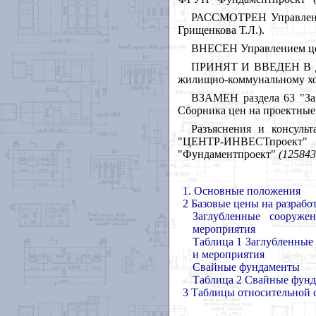
РАССМОТРЕН Управление
Грищенкова Т.Л.).
ВНЕСЕН Управлением цен
ПРИНЯТ И ВВЕДЕН В ДЕЙ
жилищно-коммунальному хозя
ВЗАМЕН раздела 63 "За
Сборника цен на проектные р
Разъяснения и консуль
"ЦЕНТР-ИНВЕСТпроект
"Фундаментпроект"
(125843
1.
Основные положения
2
Б
азовые цены на разрабо
Заглубленные сооруже
мероприятия
Таблица 1 Заглубленные
и мероприятия
Свайные фундаменты
Таблица 2 Свайные фун
3
Т
аблицы относительной 