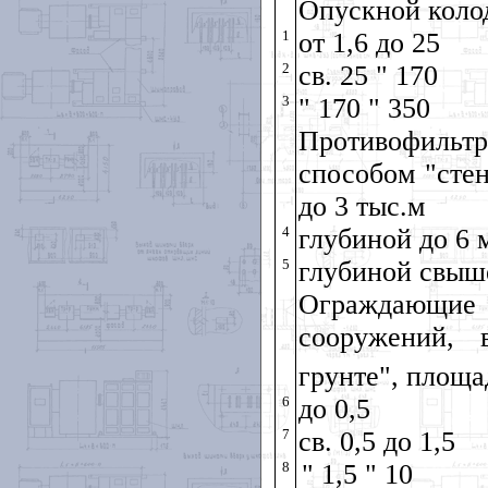
Опускной коло
1
от 1,6 до 25
2
св. 25
" 170
3
" 170 " 350
Противофильт
способом "стен
до 3 тыс.м
4
глубиной до 6 
5
глубиной свыш
Ограждающи
сооружений, 
грунте", площа
6
до 0,5
7
св. 0,5 до 1,5
8
" 1,5
" 10