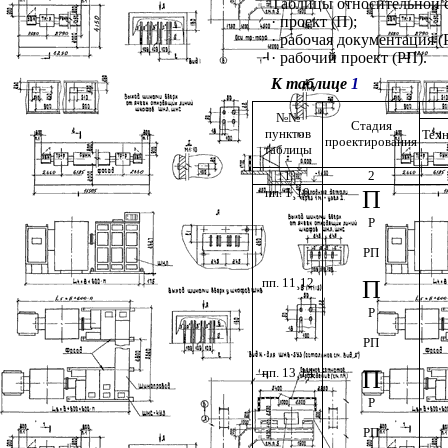
Таблицы относительной 
·
проект (П);
·
рабочая документация (Р
·
рабочий проект (РП).
К таблице
1
№№
Стадия
пунктов
Техн
проектирования
таблицы
1
2
пп. 1
¸
10
П
Р
РП
пп. 11
¸
12
П
Р
РП
пп. 13
¸
14
П
Р
РП