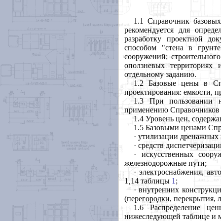
1.1 Справочник базовых
рекомендуется для опред
разработку проектной до
способом "стена в грунт
сооружений; строительного
оползневых территориях 
отдельному заданию.
1.2 Базовые цены в Сп
проектирования: емкости, п
1.3 При пользовании 
применению Справочников ба
1.4 Уровень цен, содержа
1.5 Базовыми ценами Спр
·
утилизации дренажных 
·
средств диспетчеризац
·
искусственных сооруж
железнодорожные пути;
·
электроснабжения, авто
1
¸
14 таблицы
1
;
·
внутренних конструкци
(перегородки, перекрытия, л
1.6 Распределение це
нижеследующей таблице и м