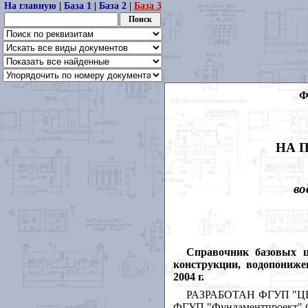
На главную
|
База 1
|
База 2
|
База 3
Ф
НА 
во
Справочник базовых ц
конструкции, водопониж
2004 г.
РАЗРАБОТАН ФГУП "ЦЕНТ
ФГУП "Фундаментпроект" (