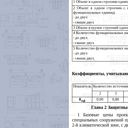
1 Объект в одном строении един
2 Объект в одном строении с 
функциональных единиц):
- до двух
- свыше двух
3 Объект в группе строений одно
4 Количество функциональных на
- до двух
- свыше двух
5 Количество функциональных на
- до двух
- свыше двух
Коэффициенты, учитывающ
Показатель
Количество источни
2
3
К
0,90
0,86
пф
Глава 2
Защитные
1 Базовые цены проек
специальных сооружений п
2-й климатической зоне, с 