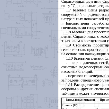
Справочника, другими Спр
главу "Специальные разделы
1.7 Базовые цены разр
сооружений определяются 
натуральных показателей п
Базовая цена разработ
специальными сооружениями
1.8 Базовая цена проект
ценам Справочника с коэф
заказчиком в соответствии с
1.9 Стоимость проекти
геологических процессов и 
на основании калькуляции з
1.10 Базовыми ценами Сп
- внеплощадочных сетей
очистные водозаборные со
насосных станций;
- переноса инженерных с
за пределы отведенного учас
1.11 Распределение цен
обороны и других специал
таблице и может уточняться
Виды документации
Проце
Проект (П)