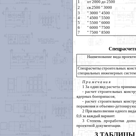
1
от 2000 до 2500
2
св.2500 " 3000
3
" 3000 " 4500
4
" 4500 " 5500
5
" 5500 " 6000
6
" 6000 " 7500
7
" 7500 " 8500
Спецрасчет
Наименование вида проектн
Спецрасчеты строительных конс
специальных инженерных систем
Примечания
1 За один вид расчета принима
- расчет строительных конст
ядерных боеприпасов;
- расчет строительных конст
поражения и объемно-детонирующ
2 При выполнении одного вида
0,6 за каждый вариант.
3 Степень проработки допол
проектной документации.
3 ТАБЛИЦЫ