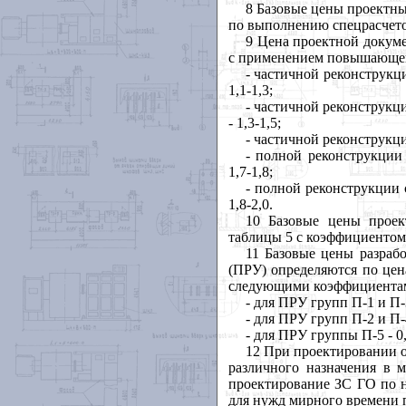
8 Базовые цены проектны
по выполнению спецрасчето
9 Цена проектной докум
с применением повышающего
- частичной
реконструкц
1,1-1,3;
- частичной реконструк
- 1,3-1,5;
- частичной реконструкц
- полной реконструкци
1,7-1,8;
- полной реконструкции
1,8-2,0.
10 Базовые цены проек
таблицы 5 с коэффициентом 
11 Базовые цены разраб
(ПРУ) определяются по цен
следующими коэффициента
- для ПРУ групп П-1 и П-3
- для ПРУ групп П-2 и П-4
- для ПРУ группы П-5 - 0,
12 При проектировании 
различного назначения в м
проектирование ЗС ГО по 
для нужд мирного времени 