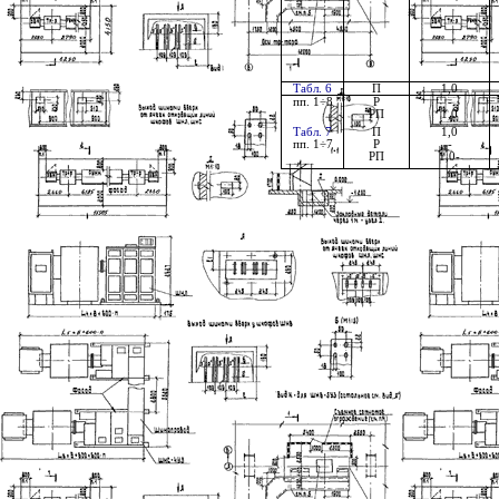
Табл. 6
П
1,0
пп. 1÷8
Р
-
РП
1,0
Табл. 7
П
1,0
пп. 1÷7
Р
-
РП
1,0-