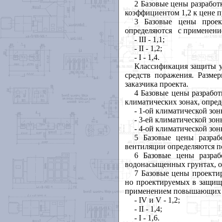
2 Базовые цены разрабо
коэффициентом 1,2 к цене 
3 Базовые цены прое
определяются
с применени
- III - 1,1;
- II - 1,2;
- I - 1,4.
Классификация защиты у
средств поражения. Разм
заказчика проекта.
4 Базовые цены разрабо
климатических зонах, опре
- 1-ой климатической зоны
- 3-ей климатической зоны
- 4-ой климатической зоны
5 Базовые цены разра
вентиляции определяются 
6 Базовые цены разра
водонасыщенных грунтах, 
7 Базовые цены проекти
но проектируемых в защищ
применением повышающих к
-
IV
и
V
- 1,2;
-
II
- 1,4;
-
I
- 1,6.