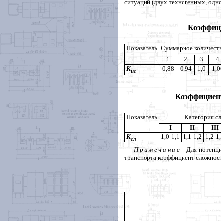
ситуаций (двух техногенных, одн
Коэффиц
Показатель
Суммарное количеств
1
2
3
4
К
0,88
0,94
1,0
1,0
ис
Коэффициент
Показатель
Категория с
I
II
III
К
1,0-1,1
1,1-1,2
1,2-1
сл
Примечание
- Для потенц
транспорта коэффициент сложнос