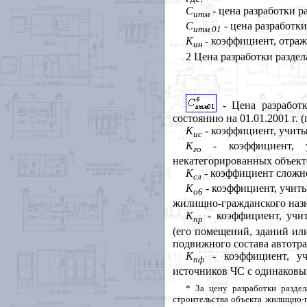
С
- цена разработки 
итм
С
-
цена разработки
итм 01
К
-
коэффициент, отра
ин
2 Цена разработки раздел
- Цена разработ
состоянию на 01.01.2001 г. 
К
- коэффициент, учит
ис
К
- коэффициент, 
го
некатегорированных объекто
К
-
коэффициент сложно
сл
К
- коэффициент, учит
о6
жилищно-гражданского назна
К
-
коэффициент, учи
пр
(его помещений, зданий ил
подвижного состава автотра
К
- коэффициент, у
пф
источников ЧС с одинаков
* За цену разработки разде
строительства объекта жилшцно-