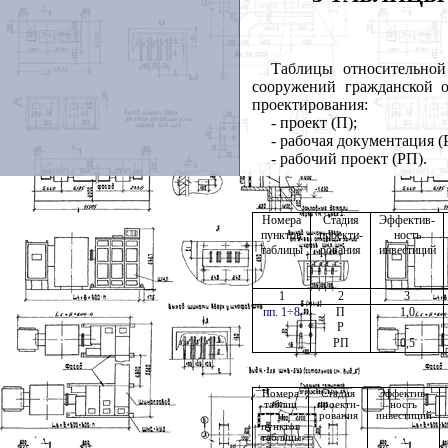
Таблицы относительной
сооружений гражданской 
проектирования:
- проект (П);
- рабочая документация (Р
- рабочий проект (РП).
Номера
Стадия
Эффектив-
пунктов
проекти-
ность
таблицы
рования
инвестиций
1
2
3
пп. 1
÷
8
П
1,0
Р
-
РП
0,5
Номера
Стадия
Эффектив-
таблиц
проекти-
ность
и
рования
инвестиций
пунктов
таблицы