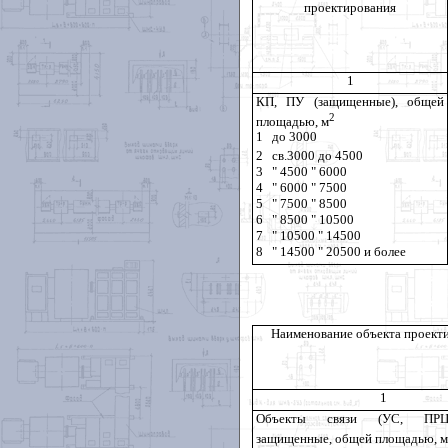
проектирования
1
КП, ПУ (защищенные), общей
2
площадью, м
1
до 3000
2
св.3000 до 4500
3
" 4500 " 6000
4
" 6000 " 7500
5
" 7500 " 8500
6
" 8500 " 10500
7
" 10500 " 14500
8
" 14500 " 20500 и более
Наименование объекта проект
1
Объекты связи (УС, ПР
защищенные, общей площадью, м