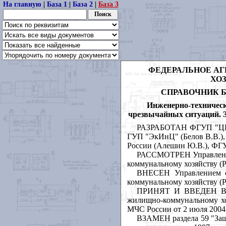
На главную
|
База 1
|
База 2
|
База 3
ФЕДЕРАЛЬНОЕ А
ХО
СПРАВОЧНИК Б
Инженерно-техничес
чрезвычайных ситуаций. 
РАЗРАБОТАН ФГУП "ЦЕНТ
ГУП "ЭкИнЦ" (Белов В.В.),
России (Алешин Ю.В.), ФГ
РАССМОТРЕН Управлением
коммунальному хозяйству (Р
ВНЕСЕН Управлением ст
коммунальному хозяйству (Р
ПРИНЯТ И ВВЕДЕН В ДЕ
жилищно-коммунальному хоз
МЧС России от 2 июля 2004 
ВЗАМЕН раздела 59 "Защ