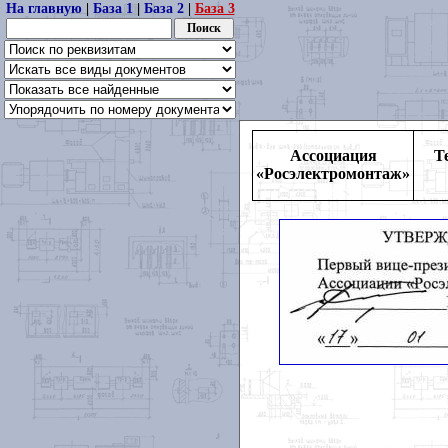
На главную
|
База 1
|
База 2
|
База 3
Ассоциация
Т
«Росэлектромонтаж»