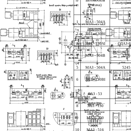
п/
автомобиля
полупри
п
(тягача)
1
МАЗ - 504А
У-72
2
ЗИЛ - 130BI
У-30
3
ЗИЛ - 130А
I
ОДАЗ-8
4
МАЗ - 504В
5206
5
МАЗ - 504А
5245
6
ЗИЛ - 130BI
У-85
7
ГАЗ - 53
-
8
ЗИЛ - 130
-
9
МАЗ - 500
-
10
МA3 - 516
-