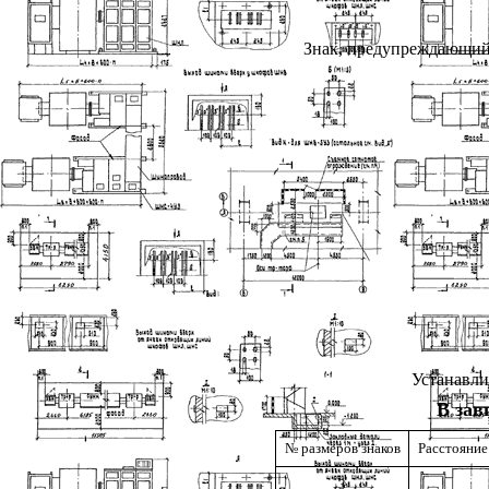
Знак, предупреждающий 
Устанавли
В зав
№ размеров знаков
Расстояние 
3