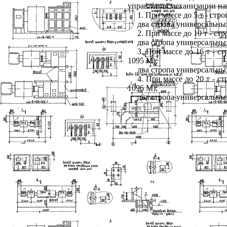
управления механизации на
1. При массе до 5 т - стр
два стропа универсальных
2. При массе до 10 т - ст
два стропа универсальных
3. При массе до 16 т - с
1095 М);
два стропа универсальных
4. При массе до 20 т - с
1096 М);
два стропа универсальных