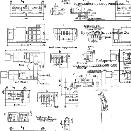
возможности разворачиваться.
Пучок труб (короткие) до 2-х
метров
Стро
4СК-
Габариты:
Масса:
длин
2000×500×500
600кг.
ветв
мм
2,6÷3
м.