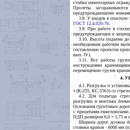
стойки инвентарных огражд
Пролеты загораживаютс
предупреждающими знаками
3.8. У входов в опасную
ГОСТ 12.4.026-76
.
3.9. При работе в стес
предупреждающие и запрещ
3.10. Высота подъема д
необходимым рабочим выле
составлению проектов прои
вып.
IV
).
3.11. Все работы груз
инструкциями крановщиков
перемещению грузов кранам
4. 
4.1. Разгрузка и устано
т (К-255, КС-5563) со стрел
4.2. Для подъезда стр
разгрузки и монтажа блок
Основания грунтовых дорог
с прицепами-тяжеловозами
ПДП размером 6,0 × 1,75 м 
Ширина дорог должна бы
стоянки кранов - 6000 мм (п