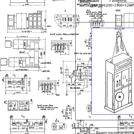
Наибольшая
Габариты:
масса: 340
1200×3100×1200
кг.
мм.
Водно-распределител