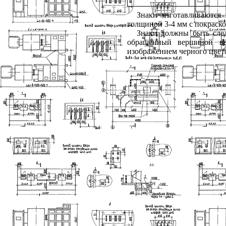
Знаки изготавливаются 
толщиной 3-4 мм с покраско
Знаки должны быть сле
обращенный вершиной вв
изображением черного цвет