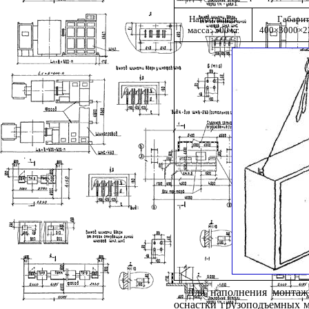
Наибольшая
Габари
масса: 500 кг.
400×3000×2
Для наполнения монтажн
оснастки грузоподъемных м