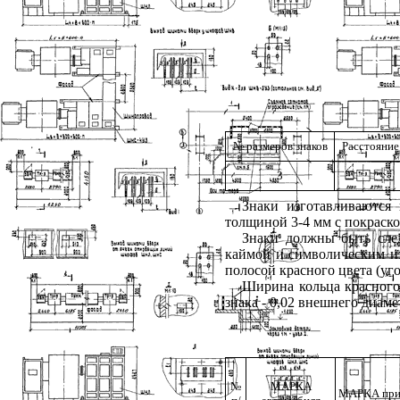
№ размеров знаков
Расстояние 
3
Знаки изготавливаются 
толщиной 3-4 мм с покраско
Знаки должны быть сле
каймой и символическим из
полосой красного цвета (уго
Ширина кольца красного
знака - 0,02 внешнего диаме
№
МАРКА
МАРКА при