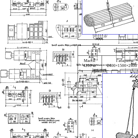
Трансформат
Масса:
Габариты:
4200 кг.
2400×1500×2400 