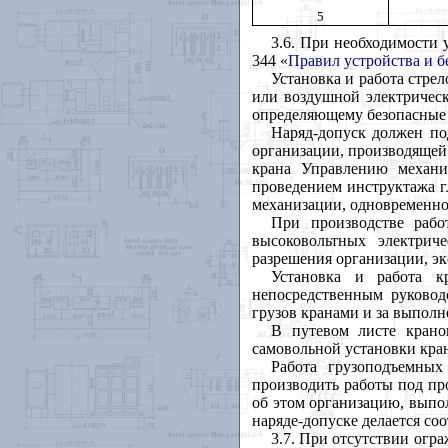
5
3.6. При необходимости 
344 «
Правил устройства и 
Установка и работа стре
или воздушной электрическ
определяющему безопасные 
Наряд-допуск должен по
организации, производящей
крана Управлению механи
проведением инструктажа 
механизации, одновременно 
При производстве раб
высоковольтных электрич
разрешения организации, э
Установка и работа к
непосредственным руковод
грузов кранами и за выполн
В путевом листе крано
самовольной установки кран
Работа грузоподъемны
производить работы под пр
об этом организацию, выпо
наряде-допуске делается со
3.7. При отсутствии огр