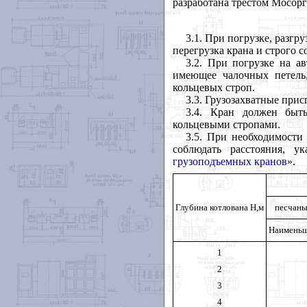
разработана трестом Мосорг
3.1. При погрузке, разгр
перегрузка крана и строго с
3.2. При погрузке на а
имеющее чалочных петель
кольцевых строп.
3.3. Грузозахватные при
3.4. Кран должен быть
кольцевыми стропами.
3.5. При необходимости
соблюдать расстояния, 
грузоподъемных кранов
».
Глубина котлована Н,м
песчаны
Наименьш
1
2
3
4