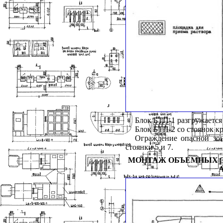
Блок БТП-1 разгружается 
Блок БТП-2 со стоянок кр
Ограждение опасной зо
стоянки 5 и 7.
МОНТАЖ ОБЪЕМНЫХ Э