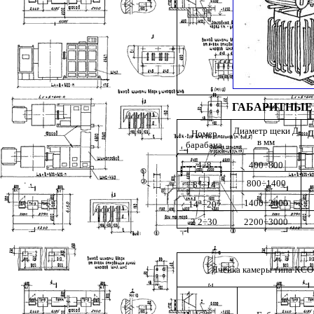
ГАБАРИТНЫЕ
Диаметр щеки Д
Номер
Д
в мм
барабана
4÷8
400÷800
а
800÷1400
8
÷14
а
а
1400÷2000
14
÷20
2 2÷30
2200÷3000
Ячейка камеры типа КС