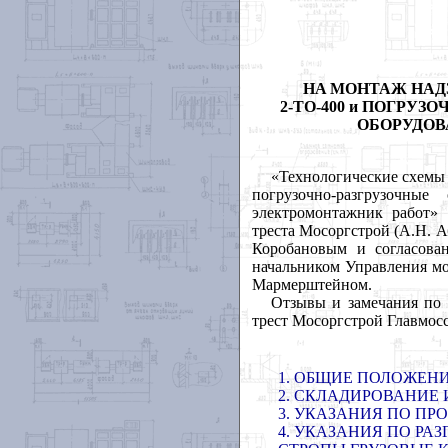
Н
A
МОНТАЖ
НАД
2-
TO
-400
и
ПОГРУЗО
ОБОРУДОВ
«Технологические схемы
погрузочно-разгрузочны
электромонтажник работ» 
треста Мосоргстрой (А.Н. 
Коробановым и согласова
начальником Управления мо
Мармерштейном.
Отзывы и
замечания по 
трест Мосоргстрой Главмосс
1. ОБЩИЕ ПОЛОЖЕН
2. СКЛАДИРОВАНИЕ
3. УКАЗАНИЯ ПО ПР
4. УКАЗАНИЯ ПО РА