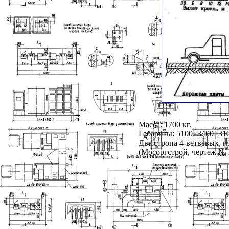
Масса: 1700 кг.
Габариты: 5100×3400×31
Два стропа 4-ветвевых, г/
(Мосоргстрой, чертеж № 