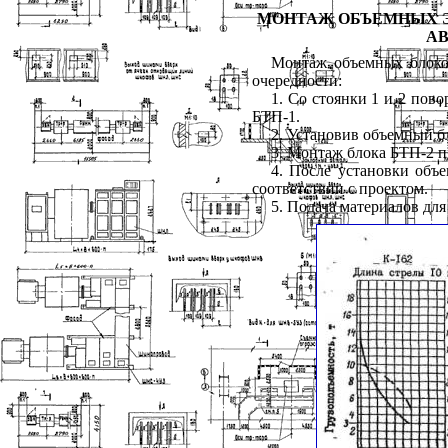
МОНТАЖ ОБЪЕМНЫХ Э
АВ
Монтаж объемных блоко
очередности:
1. Со стоянки 1 и 2 пов
БТП-1.
2. Установив объемный бл
3. Монтаж блока БТП-2 п
4. После установки объ
соответствии с проектом.
5. Подача материалов дл