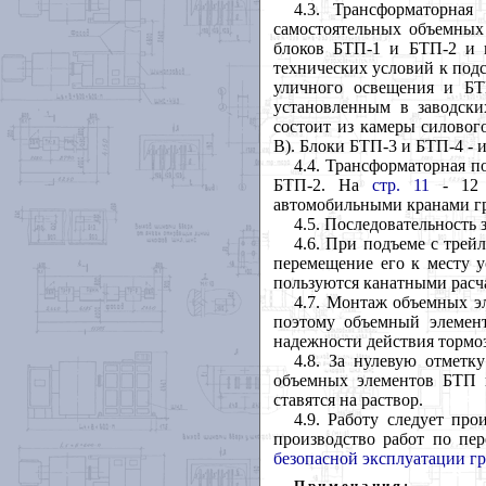
4.3. Трансформаторная
самостоятельных объемных
блоков БТП-1 и БТП-2 и 
технических условий к под
уличного освещения и БТ
установленным в заводски
состоит из камеры силовог
В). Блоки БТП-3 и БТП-4 - 
4.4. Трансформаторная п
БТП-2. На
стр. 11
- 12 
автомобильными кранами гр
4.5. Последовательность 
4.6. При подъеме с трей
перемещение его к месту у
пользуются канатными расча
4.7. Монтаж объемных э
поэтому объемный элемен
надежности действия тормоз
4.8. За нулевую отметк
объемных элементов БТП 
ставятся на раствор.
4.9. Работу следует про
производство работ по пер
безопасной эксплуатации г
Примечания: