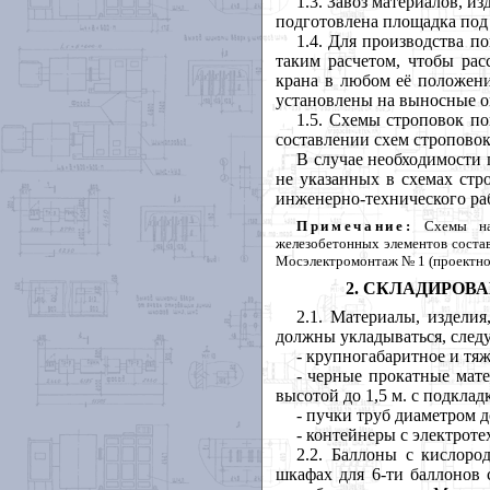
1.3. Завоз материалов, и
подготовлена площадка под
1.4. Для производства п
таким расчетом, чтобы рас
крана в любом её положен
установлены на выносные о
1.5. Схемы строповок по
составлении схем строповок
В случае необходимости 
не указанных в схемах стр
инженерно-технического ра
Примечание:
Схемы на 
железобетонных элементов состав
Мосэлектромонтаж № 1 (проектно-
2. СКЛАДИРОВ
2.1. Материалы, издели
должны укладываться, след
- крупногабаритное и тяж
- черные прокатные мате
высотой до 1,5 м. с подкла
- пучки труб диаметром д
- контейнеры с электрот
2.2. Баллоны с кислор
шкафах для 6-ти баллонов 