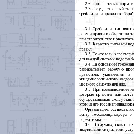
2.6. Гигиенические нормат
2.7. Государственный стан
требования и правила выбора"
3.1. Требования настоящи
норм и правил в области пить
при строительстве и эксплуат
3.2. Качество питьевой в
правил.
3.3. Показатели, характер
для каждой системы водоснабж
3.4. На основании требов
разрабатывает рабочую прог
правилами, указанными в 
эпидемиологического надзора
местного самоуправления.
3.5. При возникновении 
которые приводят или могут
осуществляющая эксплуатаци
этом центр госсанэпиднадзора
Организация, осуществля
центр госсанэпиднадзора о
нормативам.
3.6. В случаях, связанны
аварийными ситуациями, устр