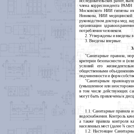
исследовательских работ, вы
члена корреспондента РАМН Г
Московского НИИ гигиены им
Новикова, НИИ медицинской 
руководством доктора мед. на
организации здравоохранени
потребления человеком.
2. Утверждены и введены в
3. Введены впервые.
З
"Санитарные правила, нор
критерии безопасности и (ил
условий его жизнедеятель
общественными объединениями
подчиненности и форм собстве
"Санитарным правонаруш
(умышленное или неосторожное
в том числе действующих са
могут быть привлечены к дисц
1.1. Санитарные правила и
водоснабжения. Контроль каче
а также правила контроля к
населенных мест (далее
¾
сист
1.2. Настоящие Санитарн