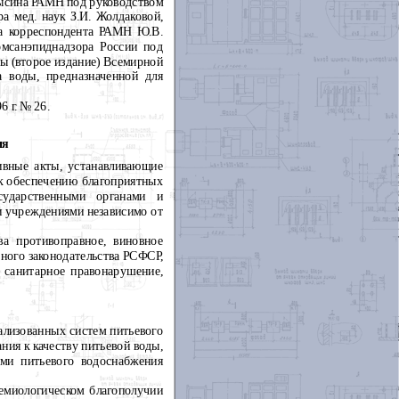
Сысина РАМН под руководством
а мед. наук З.И. Жолдаковой,
на корреспондента РАМН Ю.В.
омсанэпиднадзора России под
ды (второе издание) Всемирной
а воды, предназначенной для
 г. № 26.
ия
ивные акты, устанавливающие
 к обеспечению благоприятных
сударственными органами и
 учреждениями независимо от
а противоправное, виновное
рного законодательства РСФСР,
 санитарное правонарушение,
рализованных систем питьевого
ния к качеству питьевой воды,
ами питьевого водоснабжения
емиологическом благополучии