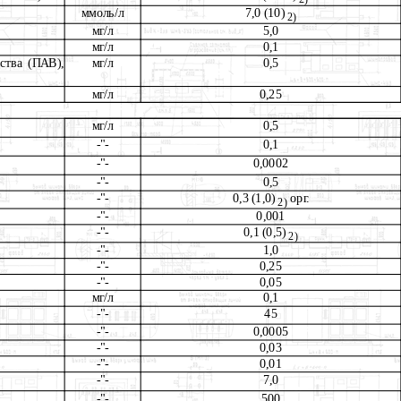
ммоль/л
7,0 (10)
2)
мг/л
5,0
мг/л
0,1
ства (ПАВ),
мг/л
0,5
мг/л
0,25
мг/л
0,5
-"-
0,1
-"-
0,0002
-"-
0,5
-"-
0,3 (1,0)
орг.
2)
-"-
0,001
-"-
0,1 (0,5)
2)
-"-
1,0
-"-
0,25
-"-
0,05
мг/л
0,1
-"-
45
-"-
0,0005
-"-
0,03
-"-
0,01
-"-
7,0
-"-
500