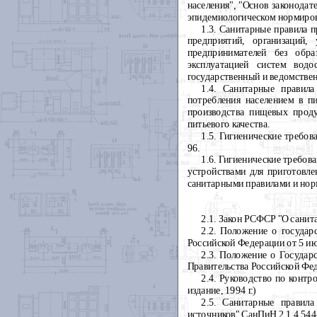
населения", "Основ законода
эпидемиологическом нормиров
1.3. Санитарные правила п
предприятий, организаций
предпринимателей без обра
эксплуатацией систем водо
государственный и ведомстве
1.4. Санитарные правил
потребления населением в п
производства пищевых проду
питьевого качества.
1.5. Гигиенические требо
96.
1.6. Гигиенические требо
устройствами для приготовле
санитарными правилами и нор
2.1. Закон РСФСР "О санит
2.2. Положение о государ
Российской Федерации от 5 ию
2.3. Положение о Государ
Правительства Российской Фед
2.4. Руководство по контр
издание, 1994 г.)
2.5. Санитарные правила
источников" СанПиН 2.1.4.544