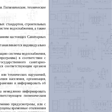
я. Гигиенические, технические
ных стандартов, строительных
систем водоснабжения, а также
ованиям настоящих Санитарных
устанавливаются индивидуально
тацию системы водоснабжения,
рограмма) в соответствии с
сударственного санитарно-
тся соответствующим органом
 или технических нарушений,
ния населения, организация,
транению и информировать об
на немедленно информировать
тветствующем гигиеническим
ременно предусмотрены, или с
опущены временные отклонения