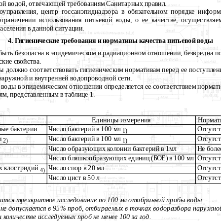
вой водой, отвечающей требованиям Санитарных правил.
моуправления, центр госсанэпиднадзора в обязательном порядке инфор
граничении использования питьевой воды, о ее качестве, осуществляе
аселения в данной ситуации.
4. Гигиенические требования и нормативы качества питьевой воды
 быть безопасна в эпидемическом и радиационном отношении, безвредна п
кие свойства.
ды должно соответствовать гигиеническим нормативам перед ее поступлен
 наружной и внутренней водопроводной сети.
й воды в эпидемическом отношении определяется ее соответствием норма
ям, представленным в таблице 1.
Единицы измерения
Нормат
ые бактерии
Число бактерий в 100 мл
Отсутст
1)
и
Число бактерий в 100 мл
Отсутст
2)
1)
Число образующих коло­нии бактерий в 1мл
Не боле
Число бляшкообразующих единиц (БОЕ) в 100 мл
Отсутст
х клостридий
Число спор в 20 мл
Отсутст
4)
Число цист в 50 л
Отсутст
дится трехкратное исследование по 100 мл отобранной пробы воды.
не допускается в 95% проб, отбираемых в точках водоразбора наружно
и количестве исследуемых проб не менее 100 за год.