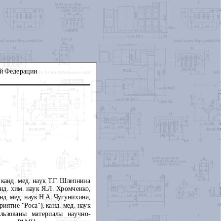
ой Федерации
канд. мед. наук Т.Г. Шлепнина
нд. хим. наук Я.Л. Хромченко,
нд. мед. наук Н.А. Чугунихина,
иятие "Роса"), канд. мед. наук
ользованы материалы научно-