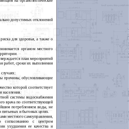
лияющим на органолептические
мально допустимых отклонений
риска для здоровья, а также о
ринимается органом местного
ерритории.
тверждается план мероприятий
н работ, сроки их выполнения
 случаях:
ены причины, обусловливающие
чество которой соответствует
я населения.
ретной системы водоснабжения
ого врача по соответствующей
нейшим потреблением воды, не
в питьевых и бытовых целях.
нами местного самоуправления,
по согласованию с центром
чин ухудшения ее качества и