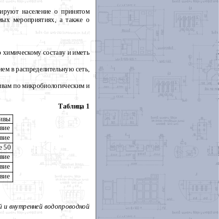
мируют население о принятом
мых мероприятиях, а также о
о химическому составу и иметь
ием в распределительную сеть,
тивам по микробиологическим и
Таблица 1
ивы
вие
вие
е 50
вие
вие
вие
й и внутренней водопроводной