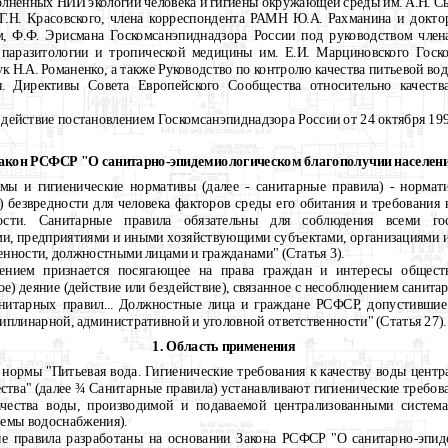
полненных НИИ экологии человека и гигиены окружающей среды им. А.Н. 
.Н. Красовского, члена корреспондента РАМН Ю.А. Рахманина и доктор
, Ф.Ф. Эрисмана Госкомсанэпиднадзора России под руководством чле
паразитологии и тропической медицины им. Е.И. Марциновского Госк
ук Н.А. Романенко, а также Руководство по контролю качества питьевой во
я. Директивы Совета Европейского Сообщества относительно качеств
 действие постановлением Госкомсанэпиднадзора России от 24 октября 1996
акон РСФСР "О санитарно-эпидемиологическом благополучии населен
мы и гигиенические нормативы (далее - санитарные правила) - нормат
и) безвредности для человека факторов среды его обитания и требования
ности. Санитарные правила обязательны для соблюдения всеми го
, предприятиями и иными хозяйствующими субъектами, организациями и
нности, должностными лицами и гражданами" (Статья 3).
ением признается посягающее на права граждан и интересы обществ
) деяние (действие или бездействие), связанное с несоблюдением санита
нитарных правил... Должностные лица и граждане РСФСР, допустившие
иплинарной, административной и уголовной ответственности" (Статья 27).
1. Область применения
 нормы "Питьевая вода. Гигиенические требования к качеству воды цент
ства" (далее
¾
Санитарные правила) устанавливают гигиенические требова
ачества воды, производимой и подаваемой централизованными систем
емы водоснабжения).
ые правила разработаны на основании Закона РСФСР "О санитарно-эпид