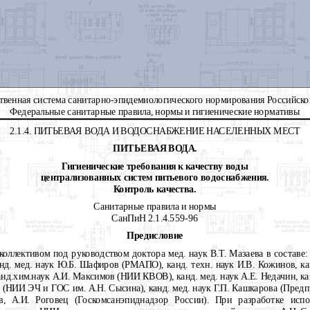
твенная система санитарно-эпидемиологического нормирования Российск
Федеральные санитарные правила, нормы и гигиенические нормативы
2.1.4. ПИТЬЕВАЯ ВОДА И ВОДОСНАБЖЕНИЕ НАСЕЛЕННЫХ МЕСТ
ПИТЬЕВАЯ ВОДА.
Гигиенические требования к качеству воды
централизованных систем питьевого водоснабжения.
Контроль качества.
Санитарные правила и нормы
СанПиН 2.1.4.559-96
Предисловие
коллективом под руководством доктора мед. наук В.Т. Мазаева в составе: 
д. мед. наук Ю.Б. Шафиров (РМАПО), канд. техн. наук И.В. Кожинов, ка
анд.хим.наук А.И. Максимов (НИИ КВОВ), канд. мед. наук А.Е. Недачин, ка
а (НИИ ЭЧ и ГОС им. А.Н. Сысина), канд. мед. наук Г.П. Кашкарова (Предпр
в, А.И. Роговец (Госкомсанэпиднадзор России). При разработке исп