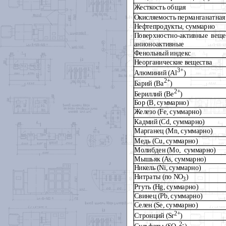
Жесткость общая
Окисляемость перманганатная
Нефтепродукты, суммарно
Поверхностно-активные веще
анионоактивные
Фенольный индекс
Неорганические вещества
3+
Алюминий (А
l
)
2+
Барий (Ва
)
2+
Бериллий (Ве
)
Бор (В, суммарно)
Железо (
F
е, суммарно)
Кадмий (Сd, суммарно)
Марганец (М
n
, суммарно)
Медь (С
u
, суммарно)
Молибден (М
o
,
суммарно)
Мышьяк (А
s
, суммарно)
Никель (
Ni
, суммарно)
Нитраты (по
N
О
)
3
Ртуть (Н
g
, суммарно)
Свинец (Р
b
, суммарно)
Селен (
S
е, суммарно)
2+
Стронций (
Sr
)
2
-