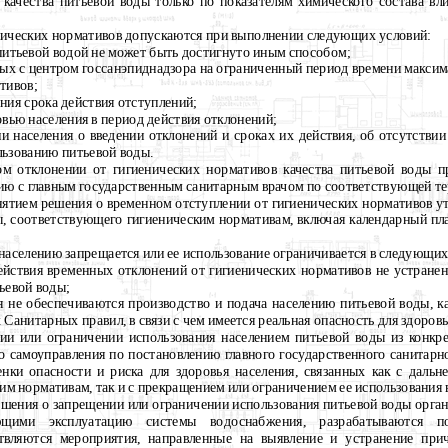
 качества питьевой воды только по показателям химического состава в
енических нормативов допускаются при выполнении следующих условий:
питьевой водой не может быть достигнуто иным способом;
ых с центром госсанэпиднадзора на ограниченный период времени макси
тивов;
ния срока действия отступлений;
вью населения в период действия отклонений;
населения о введении отклонений и сроках их действия, об отсутствии 
льзованию питьевой воды.
ом отклонении от гигиенических нормативов качества питьевой воды п
нию с главным государственным санитарным врачом по соответствующей т
инятием решения о временном отступлении от гигиенических нормативов у
ы, соответствующего гигиеническим нормативам, включая календарный пла
 населению запрещается или ее использование ограничивается в следующих
ействия временных отклонений от гигиенических нормативов не устран
ьевой воды;
не обеспечиваются производство и подача населению питьевой воды, ка
Санитарных правил, в связи с чем имеется реальная опасность для здоровь
нии или ограничении использования населением питьевой воды из конк
о самоуправления по постановлению главного государственного санитарн
нки опасности и риска для здоровья населения, связанных как с даль
м нормативам, так и с прекращением или ограничением ее использования 
решения о запрещении или ограничении использования питьевой воды орга
ающими эксплуатацию системы водоснабжения, разрабатываются 
твляются мероприятия, направленные на выявление и устранение при