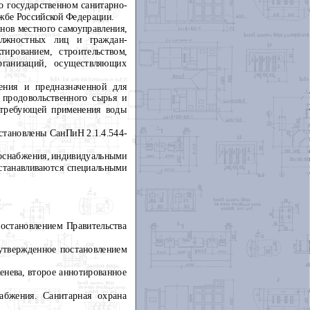
о государственном санитарно-
жбе Российской Федерации.
анов местного самоуправления,
олжностных лиц и граждан-
ированием, строительством,
ганизаций, осуществляющих
ения и предназначенной для
 продовольственного сырья и
, требующей применения воды
становлены СанПиН 2.1.4.544-
доснабжения, индивидуальными
устанавливаются специальными
остановлением Правительства
 утвержденное постановлением
Женева, второе аннотированное
абжения. Санитарная охрана