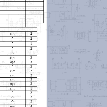
с.-т.
2
-"-
2
-"-
1
-"-
2
3
с.-т.
2
орг.
3
-"-
3
с.-т.
2
с.-т.
2
с.-т.
3
орг.
3
с.-т.
1
-"-
2
-"-
2
-"-
2
орг.
4