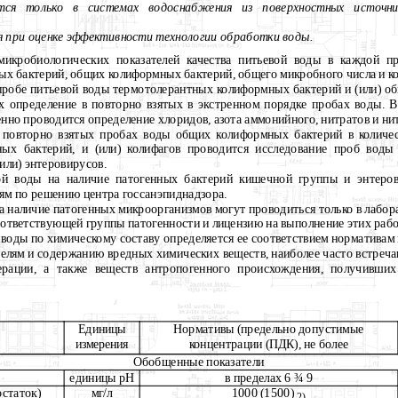
ится только в системах водоснабжения из поверхностных источн
я при оценке эффективности технологии обработки воды.
 микробиологических показателей качества питьевой воды в каждой п
х бактерий, общих колиформных бактерий, общего микробного числа и ко
 пробе питьевой воды термотолерантных колиформных бактерий и (или) о
их определение в повторно взятых в экстренном порядке пробах воды. В
нно проводится определение хлоридов, азота аммонийного, нитратов и ни
 повторно взятых пробах воды общих колиформных бактерий в количест
ых бактерий, и (или) колифагов проводится исследование проб воды
или) энтеровирусов.
вой воды на наличие патогенных бактерий кишечной группы и энтеро
ям по решению центра госсанэпиднадзора.
на наличие патогенных микроорганизмов могут проводиться только в лаб
оответствующей группы патогенности и лицензию на выполнение этих рабо
й воды по химическому составу определяется ее соответствием нормативам 
телям и содержанию вредных химических веществ, наиболее часто встреч
рации, а также веществ антропогенного происхождения, получивших
Единицы
Нормативы (предельно допустимые
измере­ния
концентрации (ПДК), не более
Обобщенные показатели
единицы рН
в пределах 6
¾
9
остаток)
мг/л
1000 (1500)
2)