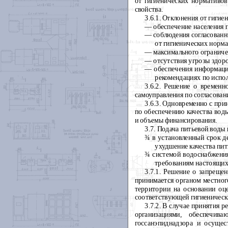
от гигиенических нормативов
свойства.
3.6.1. Отклонения от гиги
— обеспечение населения 
— соблюдения согласованн
от гигиенических норма
— максимального ограниче
— отсутствия угрозы здоро
— обеспечения информации 
рекомендациях по испо
3.6.2. Решение о временн
самоуправления по согласова
3.6.3. Одновременно с пр
по обеспечению качества вод
и объемы финансирования.
3.7. Подача питьевой воды
¾
в установленный срок д
ухудшение качества пит
¾
системой водоснабжения 
требованиям настоящих 
3.7.1. Решение о запреще
принимается органом местног
территории на основании оце
соответствующей гигиенически
3.7.2. В случае принятия 
организациями, обеспечив
госсанэпиднадзора и осущес