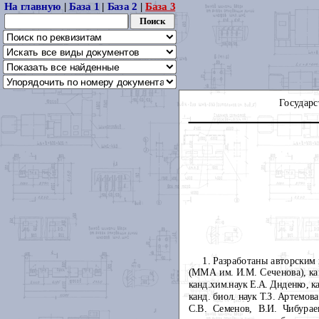
На главную
|
База 1
|
База 2
|
База 3
Государс
1. Разработаны авторским 
(ММА им. И.М. Сеченова), кан
канд.хим.наук Е.А. Днденко, к
канд. биол. наук Т.З. Артемов
С.В. Семенов, В.И. Чибурае