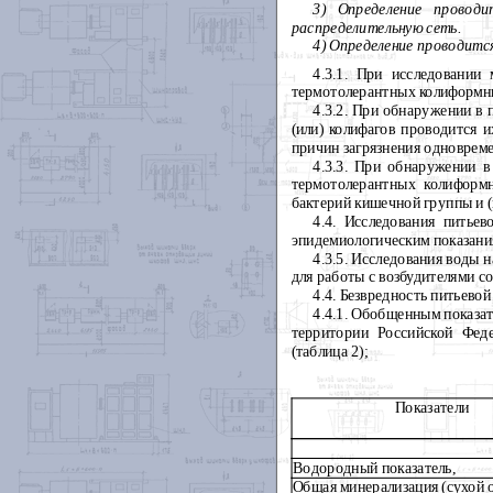
3) Определение провод
распределительную сеть.
4) Определение проводитс
4.3.1. При исследовании
термотолерантных колиформны
4.3.2. При обнаружении в
(или) колифагов проводится 
причин загрязнения одновреме
4.3.3. При обнаружении в
термотолерантных колиформн
бактерий кишечной группы и (
4.4. Исследования питье
эпидемиологическим показани
4.3.5. Исследования воды 
для работы с возбудителями с
4.4. Безвредность питьево
4.4.1. Обобщенным показа
территории Российской Феде
(таблица 2);
Показатели
Водородный показатель,
Общая минерализация (сухой 