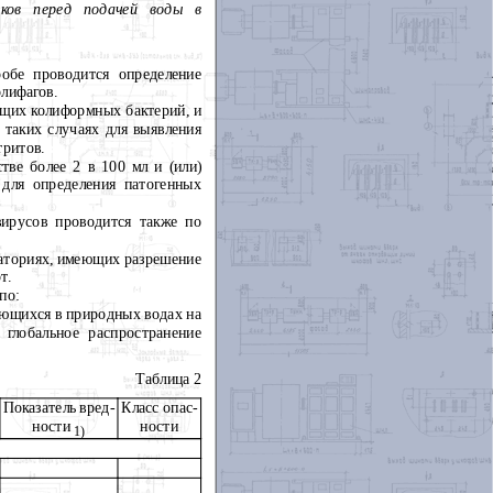
иков перед подачей воды в
робе проводится определение
лифагов.
бщих колиформных бактерий, и
 таких случаях для выявления
тритов.
ве более 2 в 100 мл и (или)
 для определения патогенных
вирусов проводится также по
ораториях, имеющих разрешение
т.
по:
ающихся в природных водах на
 глобальное распространение
Таблица 2
Пока­затель вред­
Класс опас­
ности
ности
1)