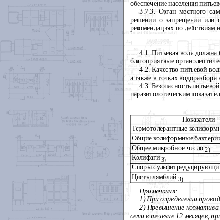
обеспечение населения питье
3.7.3. Орган местного са
решении о запрещении или о
рекомендациях по действиям н
4.1. Питьевая вода должна
благоприятные органолептичес
4.2. Качество питьевой во
а также в точках водоразбора
4.3. Безопасность питьево
паразитологическим показател
Показатели
Термотолерантные колиформн
Общие колиформные бактери
Общее микробное число
2)
Колифаги
3)
Споры сульфитредуцирующи
Цисты лямблий
3)
Примечания:
1) При определении прово
2) Превышение норматива 
сети в течение 12 месяцев, пр