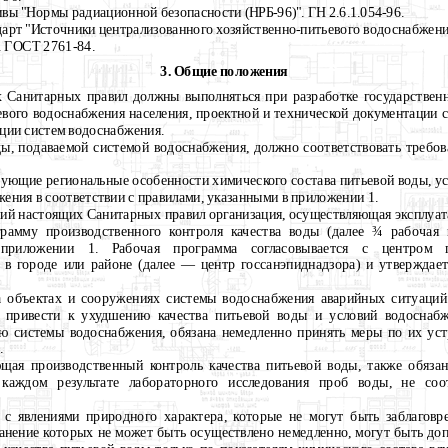
ивы "Нормы радиационной безопасности (НРБ-96)". ГН 2.6.1.054-96.
дарт "Источники централизованного хозяйственно-питьевого водоснабжени
. ГОСТ 2761-84.
3. Общие положения
х Санитарных правил должны выполняться при разработке государствен
евого водоснабжения населения, проектной и технической документации 
ации систем водоснабжения.
оды, подаваемой системой водоснабжения, должно соответствовать треб
изующие региональные особенности химического состава питьевой воды, 
ения в соответствии с правилами, указанными в приложении 1.
аний настоящих Санитарных правил организация, осуществляющая эксплуа
рамму производственного контроля качества воды (далее
¾
рабочая п
приложении 1. Рабочая программа согласовывается с центром го
 в городе или районе (далее — центр госсанэпиднадзора) и утверждае
на объектах и сооружениях системы водоснабжения аварийных ситуаций
 привести к ухудшению качества питьевой воды и условий водоснабже
ю системы водоснабжения, обязана немедленно принять меры по их ус
.
ющая производственный контроль качества питьевой воды, также обяза
 каждом результате лабораторного исследования проб воды, не соо
х с явлениями природного характера, которые не могут быть заблагов
анение которых не может быть осуществлено немедленно, могут быть д