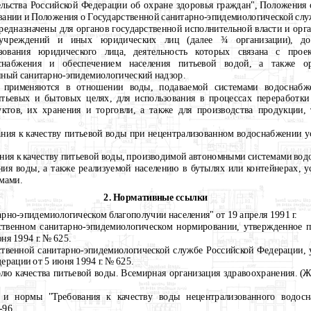
тельства Российской Федерации об охране здоровья граждан", Положения 
ании и Положения о Государственной санитарно-эпидемиологической слу
редназначены для органов государственной исполнительной власти и орг
, учреждений и иных юридических лиц (далее
¾
организации), д
зования юридического лица, деятельность которых связана с проект
снабжения и обеспечением населения питьевой водой, а также ор
нный санитарно-эпидемиологический надзор.
а применяются в отношении воды, подаваемой системами водоснабж
итьевых и бытовых целях, для использования в процессах переработки
ктов, их хранения и торговли, а также для производства продукции
вания к качеству питьевой воды при нецентрализованном водоснабжении у
вания к качеству питьевой воды, производимой автономными системами во
ния воды, а также реализуемой населению в бутылях или контейнерах, 
мами.
2. Нормативные ссылки
арно-эпидемиологическом благополучии населения" от 19 апреля 1991 г.
ственном санитарно-эпидемиологическом нормировании, утвержденное п
ня 1994 г. № 625.
ственной санитарно-эпидемиологической службе Российской Федерации,
ерации от 5 июня 1994 г. № 625.
олю качества питьевой воды. Всемирная организация здравоохранения. (
 и нормы "Требования к качеству воды нецентрализованного водосн
-96.