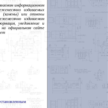
даваемом информационном
ежемесячно издаваемых
а (замены) или отмены
ежемесячно издаваемом
рмация, уведомление и
 на официальном сайте
нет
 установленным