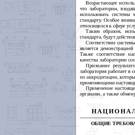
Возрастающее исполь
что лаборатории, входя
использовать системы
стандарту. Особое вним
относящихся к сфере ус
Таким образом, исп
стандарта, будут действ
Соответствие системы
является демонстрацией
Также соответствие на
качества лаборатории со
Признание результат
лаборатория работает в 
по аккредитации, котор
применяющими настоящи
Применение настоящег
органами, а также обмен
НАЦИОНАЛ
ОБЩИЕ ТРЕБОВ