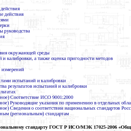
 действия
е действия
сями
ерки
ны руководства
ия
овия окружающей среды
 и калибровки, а также оценка пригодности методов
ь измерений
ктами испытаний и калибровки
ства результатов испытаний и калибровки
ультатах
ное)
Соответствие ИСО 9001:2000
ное)
Руководящие указания по применению в отдельных обла
ное)
Сведения о соответствии национальных стандартов Рос
ным (региональным) стандартам
иональному стандарту ГОСТ Р ИСО/МЭК 17025-2006 «Общ