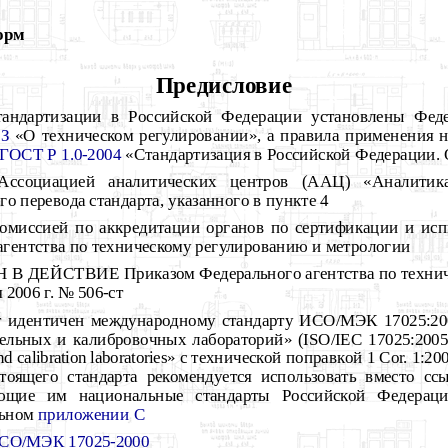
орм
Предисловие
андартизации в Российской Федерации установлены Феде
З
«О техническом регулировании», а правила применения 
ГОСТ Р 1.0-2004
«Стандартизация в Российской Федерации.
социацией аналитических центров (ААЦ) «Аналитик
го перевода стандарта, указанного в пункте 4
миссией по аккредитации органов по сертификации и исп
агентства по техническому регулированию и метрологии
В ДЕЙСТВИЕ Приказом Федерального агентства по технич
 2006 г. № 506-ст
т идентичен международному стандарту ИСО/МЭК 17025:20
льных и калибровочных лабораторий» (ISO/IEC 17025:2005 «
and calibration laboratories» с технической поправкой 1 Cor. 1:200
оящего стандарта рекомендуется использовать вместо с
вующие им национальные стандарты Российской Федераци
льном
приложении С
СО/МЭК 17025-2000