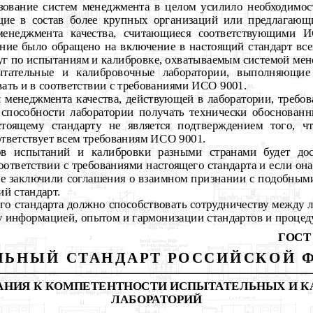
зование систем менеджмента в целом усилило необходимост
щие в состав более крупных организаций или предлагающ
 менеджмента качества, считающиеся соответствующими 
ание было обращено на включение в настоящий стандарт вс
луг по испытаниям и калибровке, охватываемым системой мен
ытательные и калибровочные лаборатории, выполняющие 
овать и в соответствии с требованиями ИСО 9001.
 менеджмента качества, действующей в лаборатории, требо
 способности лаборатории получать технически обоснованн
стоящему стандарту не является подтверждением того, ч
ответствует всем требованиям ИСО 9001.
ов испытаний и калибровки разными странами будет дос
соответствии с требованиями настоящего стандарта и если он
ые заключили соглашения о взаимном признании с подобными
й стандарт.
о стандарта должно способствовать сотрудничеству между 
у информацией, опытом и гармонизации стандартов и процед
ГОСТ 
ЬНЫЙ СТАНДАРТ РОССИЙСКОЙ 
АНИЯ К КОМПЕТЕНТНОСТИ ИСПЫТАТЕЛЬНЫХ И 
ЛАБОРАТОРИЙ