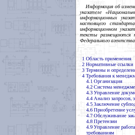
Информация об измен
указателе «Националь
информационных указа
настоящего стандарта
информационном указа
тексты размещаются т
Федерального агентства
1 Область применения
2 Нормативные ссылки
3 Термины и определен
4 Требования к менедж
4.1 Организация
4.2 Система менеджм
4.3 Управление доку
4.4 Анализ запросов, 
4.5 Заключение субпо
4.6 Приобретение услу
4.7 Обслуживание зак
4.8 Претензии
4.9 Управление работ
требованиям