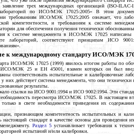
нуть, что уже после принятия международного стандарта 
 заявление трех международных организаций (ISO-ILAC-
лабораторий по ИСО/МЭК 17025:2005» В этом документ
рии требованиям ИСО/МЭК 17025:2005 означает, что лабо
ской компетентности, и требованиям к системе менеджм
атории для обеспечения получения технически обоснованны
ания к системе менеджмента в ИСО/МЭК 17025 написаны 
те лабораторий, соответствуют принципам ИСО 9001
ованиям».
ие к международному стандарту ИСО/МЭК 170
дарта ИСО/МЭК 17025 (1999) явилось итогом работы по об
а ИСО/МЭК 25 и ЕН 45001, взамен которых он был введ
лжны соответствовать испытательные и калибровочные лабо
о у них действует система менеджмента, что они технически
снованные результаты.
ржало ссылки на ИСО 9001:1994 и ИСО 9002:1994. Эти стан
 необходимость пересмотра ИСО/МЭК 17025. В настоящем в
только в свете необходимости приведения их содержани
ации, признающим компетентность испытательных и кали
ь настоящий стандарт в качестве основы для проведения и
 менеджменту.
Раздел 5
устанавливает требования к технич
ораторией испытаний и/или калибровки.