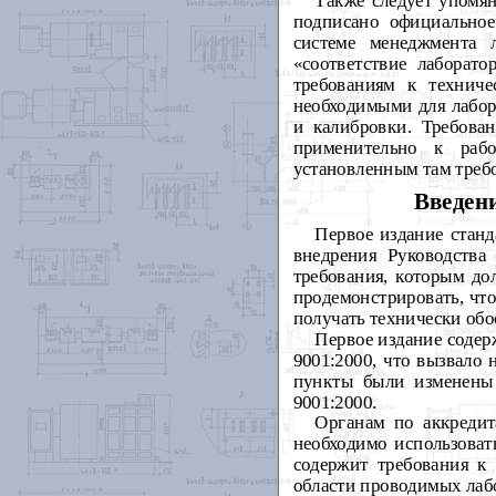
Также следует упомя
подписано официальное
системе менеджмента 
«соответствие лаборато
требованиям к техниче
необходимыми для лабор
и калибровки. Требов
применительно к рабо
установленным там треб
Введен
Первое издание стан
внедрения Руководств
требования, которым до
продемонстрировать, чт
получать технически обо
Первое издание соде
9001:2000, что вызвало
пункты были изменены 
9001:2000.
Органам по аккредит
необходимо использоват
содержит требования к
области проводимых лаб