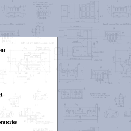
ИИ
И
oratories