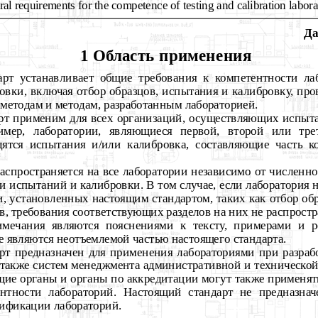
al requirements for the competence of testing and calibration labora
Да
1 Область применения
арт устанавливает общие требования к компетентности ла
овки, включая отбор образцов, испытания и калибровку, пр
методам и методам, разработанным лабораторией.
рт применим для всех организаций, осуществляющих испыта
имер, лаборатории, являющиеся первой, второй или тре
дятся испытания и/или калибровка, составляющие часть 
аспространяется на все лаборатории независимо от численн
ти испытаний и калибровки. В том случае, если лаборатория 
и, установленных настоящим стандартом, таких как отбор об
в, требования соответствующих разделов на них не распрост
имечания являются пояснениями к тексту, примерами и 
е являются неотъемлемой частью настоящего стандарта.
рт предназначен для применения лабораториями при разраб
 также систем менеджмента административной и технической
щие органы и органы по аккредитации могут также применят
нтности лабораторий. Настоящий стандарт не предназнач
тификации лабораторий.