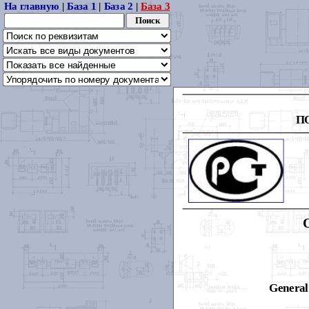
На главную
|
База 1
|
База 2
|
База 3
П
General 