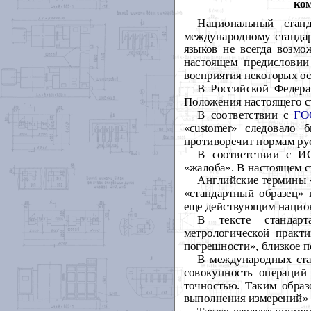
ко
Национальный ста
международному станда
языков не всегда возмо
настоящем предисловии
восприятия некоторых ос
В Российской Федера
Положения настоящего ст
В соответствии с
ГО
«customer» следовало 
противоречит нормам рус
В соответствии с ИС
«жалоба». В настоящем с
Английские термины «re
«стандартный образец» 
еще действующим национ
В тексте стандарт
метрологической практи
погрешности», близкое п
В международных ста
совокупность операций
точностью. Таким обра
выполнения измерений»