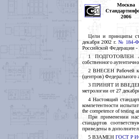
Москва
Стандартинф
2006
Цели и принципы ст
декабря 2002 г.
№ 184-Ф
Российской Федерации -
1 ПОДГОТОВЛЕН Ас
собственного аутентично
2 ВНЕСЕН Рабочей ко
(центров) Федерального 
3 ПРИНЯТ И ВВЕДЕН 
метрологии от 27 декабря
4 Настоящий стандар
компетентности испытате
the competence of testing 
При применении наст
стандартов соответст
приведены в дополните
5 ВЗАМЕН
ГОСТ Р И