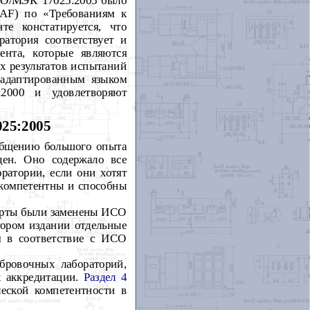
ИСО/МЭК 17025:2005 было
IAF) по «Требованиям к
е констатируется, что
ратория соответствует и
ента, которые являются
х результатов испытаний
адаптированным языком
:2000 и удовлетворяют
25:2005
общению большого опыта
ен. Оно содержало все
ратории, если они хотят
 компетентны и способны
дарты были заменены ИСО
тором издании отдельные
я в соответствие с ИСО
бровочных лабораторий,
х аккредитации.
Раздел 4
еской компетентности в