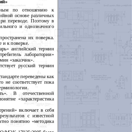
ий»
чным по отношению к
ийной основе различных
при переводе. Поэтому в
ильного и однозначного
пространена их поверка.
 и к поверке.
рь» английский термин
требитель лаборатории»
мин «заказчик».
тствует русский термин
м стандарте переведены как
о не соответствует пока
ерминологии.
ть». В отечественной
понятие «характеристика
рений» включает в себя
езультатов с известной
атно понятию «методика