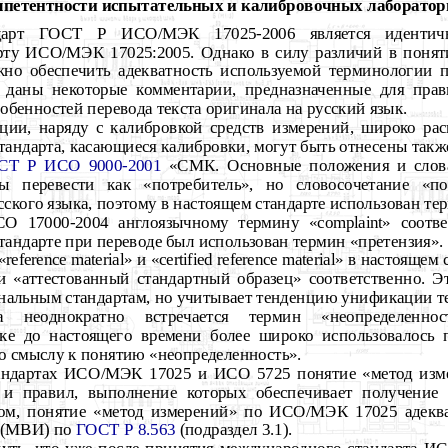
мпетентности испытательных и калибровочных лаборатор
ндарт ГОСТ Р ИСО/МЭК 17025-2006 является иденти
рту ИСО/МЭК 17025:2005. Однако в силу различий в понят
жно обеспечить адекватность используемой терминологии 
 даны некоторые комментарии, предназначенные для прав
обенностей перевода текста оригинала на русский язык.
ции, наряду с калибровкой средств измерений, широко рас
андарта, касающиеся калибровки, могут быть отнесены также
СТ Р ИСО 9000-2001
«СМК. Основные положения и слова
бы перевести как «потребитель», но словосочетание «по
ского языка, поэтому в настоящем стандарте использован тер
О 17000-2004 англоязычному термину «complaint» соотве
тандарте при переводе был использован термин «претензия».
ference material» и «certified reference material» в настояще
и «аттестованный стандартный образец» соответственно. Эт
альным стандартам, но учитывает тенденцию унификации т
а неоднократно встречается термин «неопределеннос
ке до настоящего времени более широко использовалось 
о смыслу к понятию «неопределенность».
ндартах ИСО/МЭК 17025 и ИСО 5725 понятие «метод изме
 и правил, выполнение которых обеспечивает получение р
зом, понятие «метод измерений» по ИСО/МЭК 17025 адекв
 (МВИ) по
ГОСТ Р 8.563
(подраздел 3.1).