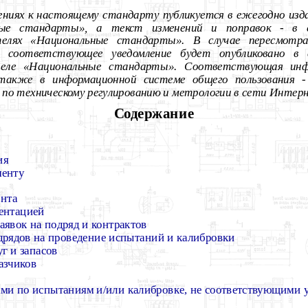
ениях к настоящему стандарту публикуется в ежегодно из
ные стандарты», а текст изменений и поправок - в 
телях «Национальные стандарты». В случае пересмотр
 соответствующее уведомление будет опубликовано в 
теле «Национальные стандарты». Соответствующая инфо
акже в информационной системе общего пользования -
 по техническому регулированию и метрологии в сети Интер
Содержание
ия
менту
ента
ментацией
заявок на подряд и контрактов
дрядов на проведение испытаний и калибровки
г и запасов
азчиков
ами по испытаниям и/или калибровке, не соответствующими