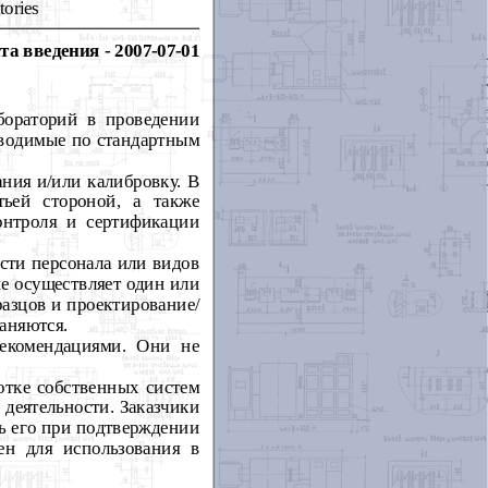
tories
та введения - 2007-07-01
бораторий в проведении
оводимые по стандартным
ния и/или калибровку. В
тьей стороной, а также
контроля и сертификации
ости персонала или видов
не осуществляет один или
разцов и проектирование/
раняются.
рекомендациями. Они не
отке собственных систем
 деятельности. Заказчики
ь его при подтверждении
ен для использования в