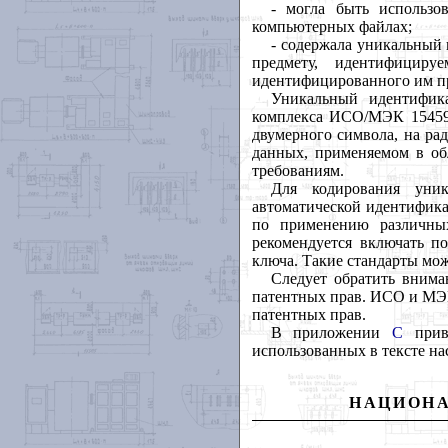
- могла быть использо
компьютерных файлах;
- содержала уникальный 
предмету, идентифицир
идентифицированного им п
Уникальный идентифика
комплекса ИСО/МЭК 15459 
двумерного символа, на ра
данных, применяемом в об
требованиям.
Для кодирования уник
автоматической идентифика
по применению различных
рекомендуется включать п
ключа. Такие стандарты мож
Следует обратить внима
патентных прав. ИСО и МЭК
патентных прав.
В приложении
С
приве
использованных в тексте н
НАЦИОНА