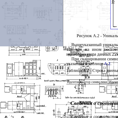
Рисунок А.2 - Уникал
Вышеуказанный уникальн
128 или на ином носител
идентификатора данных 25
При сканировании символ
указанная в таблице
А.2
.
Таблица А.2 - Строка данны
]C0
Идентификатор символики
Иден
Сведения о соотве
Сведения о соответств