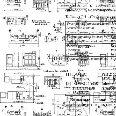
Сведения о соответст
стандарта, международным
Таблица С.1 - Сведения о 
Русский термин-эквивалент
Ме
Агентство выдачи
Iss
Идентификатор применения
App
Идентификатор данных
Dat
Кода агентства выдачи
Iss
Орган
регистрации
Reg
Предмет
Ite
Пункт выдачи
Iss
Управление цепью поставки
Sup
[1]
ISO/IEC
Part 2: R
Directives,
МЭК
:
Ч
[2]
ISO/IEC 15459-
Informati
1
(
ИСО
/
МЭК
(
Информ
15459-1)
иденти
Ключевые слова
: ав
управление цепью поставок