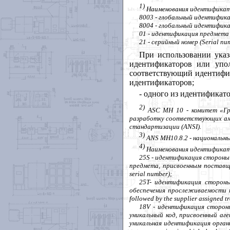
1)
Наименования идентификат
8003 - глобальный идентифик
8004 - глобальный идентифик
01 -
идентификация
предмета
21 -
серийный
номер
(Serial nu
При использовании ука
идентификаторов или упо
соответствующий идентиф
идентификаторов;
- одного из идентифика
2)
ASC
MH
10 - комитет «Г
разработку соответствующих ам
стандартизации (
ANSI
).
3)
ANS
MH
10.8.2 - национал
4)
Наименования идентификат
25
S
- идентификация стороны
предмета, присвоенным поставщ
serial
number
);
25
T
- идентификация сторон
обеспечения прослеживаемости 
followed
by
the
supplier
assigned
t
18
V
- идентификация сторон
уникальный код, присвоенный а
уникальная идентификация орган