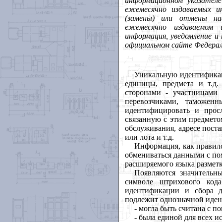
информационном указател
ежемесячно издаваемых и
(замены) или отмены на
ежемесячно издаваемом 
информация, уведомление и
официальном сайте Федерал
Уникальную идентификац
единицы, предмета и т.д
сторонами - участницами 
перевозчиками, таможен
идентифицировать и прос
связанную с этим предмето
обслуживания, адресе поста
или лота и т.д.
Информация, как правило
обмениваться данными с п
расширяемого языка размет
Появляются значительн
символе штрихового код
идентификации и сбора д
подлежит однозначной иден
- могла быть считана с 
- была единой для всех и