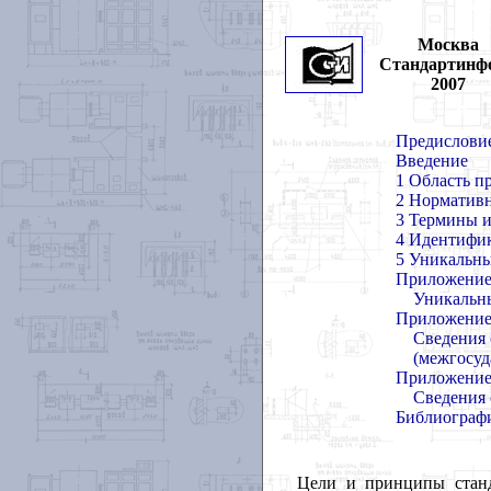
Москва
Стандартинф
2007
Предислови
Введение
1 Область п
2 Норматив
3 Термины и
4 Идентифик
5 Уникальн
Приложение
Уникальны
Приложение
Сведения 
(межгосуд
Приложение
Сведения 
Библиограф
Цели и принципы станд