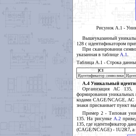
Рисунок А.1 - Ун
Вышеуказанный уникальн
128 с идентификатором пр
При сканировании символ
указанная в таблице
А.1
.
Таблица А.1 - Строка данн
]
C
1
Идентификатор символики
Иден
А.4 Уникальный идент
Организация АС 135, 
формирования уникальных и
кодами
CAGE
/
NCAGE
, АС
знаки присваивает пункт в
Пример 2 - Типовая уни
135. На рисунке
А.2
привед
135, где идентификатор дан
(
CAGE
/
NCAGE
) - 1
U
2
R
7, 