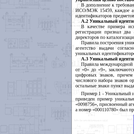
В дополнение к требован
ИСО/МЭК 15459, каждое аг
идентификаторов предметов,
А.2 Уникальный иденти
В качестве примера ис
регистрации признал два
директоров по каталогизац
Правила построения уник
агентство выдачи соглас
уникальных идентификаторо
А.3 Уникальный идент
Правила международной
от «0» до «9», заключаютс
цифровых знаков, причем
числового набора знаков о
остальные знаки пункт выд
Пример 1 - Уникальный 
приведен пример уникаль
«0098756», присвоенный аг
а номер «000110780» был п