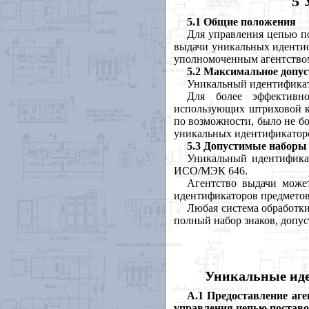
5 
5.1 Общие положения
Для управления цепью п
выдачи уникальных идентиф
уполномоченным агентство
5.2 Максимальное допус
Уникальный идентификато
Для более эффективн
использующих штриховой ко
по возможности, было не бо
уникальных идентификаторов
5.3 Допустимые наборы
Уникальный идентификат
ИСО/МЭК 646.
Агентство выдачи може
идентификаторов предметов
Любая система обработк
полный набор знаков, допу
Уникальные иде
А.1 Предоставление аг
управления цепью постав