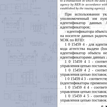
to
a
transaction
in
which
the
data
agency by NEN in accordance with 
established by the issuing agency).
При использовании ук
уполномоченный им пунк
идентификатор данных
идентификаторов;
- идентификатора объект
на носителе данных радиоч
МЭК по
RFID
:
1 0 15459 4 - для иден
кода агентства выдачи (
Iss
идентификатор объекта н
идентификаторами данных
1 0 15459 4 1 - соотв
управления цепью поставок
1 0 15459 4 2 - соотв
управления цепью поставок
1 0 15459 4 3 - соответс
(идентификаторы примене
1 0 15459 4 4 - соотве
управления цепью поставок
1 0 15459 4 5 - соотве
управления цепью поставок