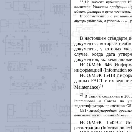
На момент публикации ИС
поставок. Упаковка
продукции
» 
идентификации в цепи поставок.
В соответствии с указанны
внутри упаковки, а уровень «1» - 
В настоящем стандарте 
документы, которые необх
документы, у которых указ
случае, когда дата утве
документов, включая любые
ИСО/МЭК 646 Информа
информацией
(Information te
ИСО/МЭК 15418 Информа
данных
FACT
и
их
ведение
2)
Maintenance)
2)
В связи с созданием в 200
International
и Совета по ун
«идентификаторы применения
GS
GS
1- международная организ
автоматической идентификации
ИСО/МЭК 15459-2 Инфо
регистрации
(Information tech