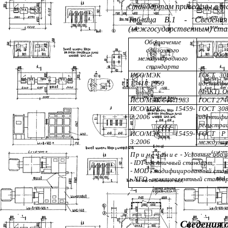
стандартам приведены в т
Таблица В.1 - Сведени
(межгосударственным) ст
Обозначение
ссылочного
Обоз
международного
стандарта
ИСО/МЭК
ГОСТ 308
15418:1999
идентифи
(ФАКТ). О
ИСО/МЭК 646:1983
ГОСТ 274
ИСО/МЭК 15459-
ГОСТ 308
2:2006
идентиф
регистрац
ИСО/МЭК 15459-
ГОСТ Р 
3:2006
междунар
Примечание
- Условные обоз
-
IDT
-идентичный стандарт;
-
MOD
- модифицированный стан
-
NEQ
- неэквивалентный станда
Сведения 