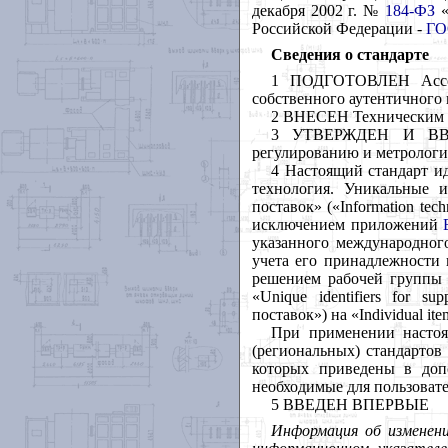
декабря 2002 г. №
184-ФЗ
«
Российской Федерации -
ГО
Сведения о стандарте
1 ПОДГОТОВЛЕН Ассоц
собственного аутентичного 
2 ВНЕСЕН Техническим к
3 УТВЕРЖДЕН И ВВЕД
регулированию и метрологии
4 Настоящий стандарт 
технология. Уникальные 
поставок» («
Information
tech
исключением приложений
указанного международного
учета его принадлежности 
решением рабочей группы
«
Unique
identifiers
for
sup
поставок») на «
Individual
ite
При применении настоя
(региональных) стандартов
которых приведены в доп
необходимые для пользоват
5 ВВЕДЕН ВПЕРВЫЕ
Информация об изменени