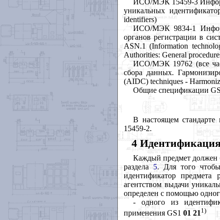
ИСО/МЭК 15459-3 Информ
уникальных
идентификато
identifiers)
ИСО/МЭК 9834-1 Информ
органов регистрации в си
ASN.1 (Information technolog
Authorities: General procedures
ИСО/МЭК 19762 (все ча
сбора данных. Гармонизи
(AIDC) techniques - Harmoniz
Общие
спецификации
GS1
В настоящем стандарте
15459-2.
4 Идентификация
Каждый предмет должен 
раздела
5
. Для того чтоб
идентификатор предмета р
агентством выдачи уникаль
определен с помощью одно
- одного из идентифи
1)
применения
GS
1
01 21