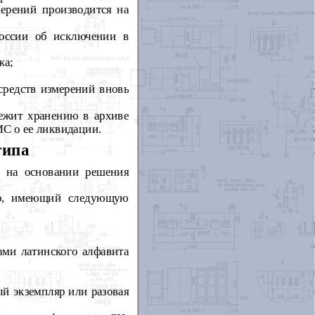
мерений производится на
оссии об исключении в
жа;
средств измерений вновь
лежит хранению в архиве
С о ее ликвидации.
типа
й на основании решения
ер, имеющий следующую
ами латинского алфавита
ый экземпляр или разовая