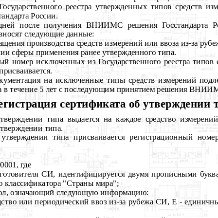
 Государственного реестра утвержденных типов средств из
андарта России.
5 дней после получения ВНИИМС решения Госстандарта Р
 вносят следующие данные:
ащения производства средств измерений или ввоза из-за рубе
нии сферы применения ранее утвержденного типа.
ный номер исключенных из Государственного реестра типов 
присваивается.
документация на исключенные типы средств измерений под
ра в течение 5 лет с последующим принятием решения ВНИИМ
Регистрация сертификата об утверждении 
утверждении типа выдается на каждое средство измерени
утверждении типа.
б утверждении типа присваивается регистрационный ном
001, где
изготовителя СИ, идентифицируется двумя прописными букв
о классификатора "Страны мира";
мвол, означающий следующую информацию:
дство или периодический ввоз из-за рубежа СИ, Е - единичн