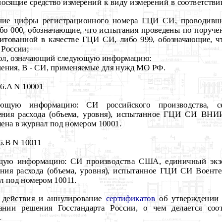
тносящие средство измерений к виду измерений в соответств
ние цифры регистрационного номера ГЦИ СИ, проводивше
либо 000, обозначающие, что испытания проведены по поруче
дитованной в качестве ГЦИ СИ, либо 999, обозначающие, ч
 России;
мвол, означающий следующую информацию:
ения, В - СИ, применяемые для нужд МО РФ.
6.A N 10001
ующую информацию: СИ российского производства, се
ения расхода (объема, уровня), испытанное ГЦИ СИ ВН
чена в журнал под номером 10001.
6.B N 10011
щую информацию: СИ производства США, единичный экзем
ния расхода (объема, уровня), испытанное ГЦИ СИ Воентес
л под номером 10011.
а действия и аннулирование
сертификатов
об утверждении 
ании решения Госстандарта России, о чем делается соо
.