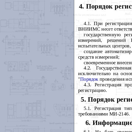
4. Порядок реги
4.1. При регистраци
ВНИИМС несет ответстве
государственную рег
измерений, решений Г
испытательных центров,
создание автоматизи
средств измерений;
своевременное внесен
4.2. Государственн
исключительно на осно
"
Порядок
проведения исп
4.3. Регистрация п
регистрацию.
5. Порядок рег
5.1. Регистрация ти
требованиями МИ-2146.
6. Информацио
6.1. На базе сведе