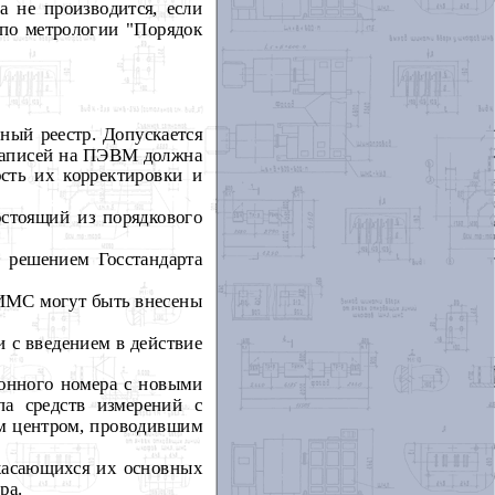
а не производится, если
 по метрологии "Порядок
нный реестр. Допускается
 записей на ПЭВМ должна
ость их корректировки и
остоящий из порядкового
с решением Госстандарта
ИИМС могут быть внесены
и с введением в действие
ионного номера с новыми
а средств измерений с
ым центром, проводившим
 касающихся их основных
ра.