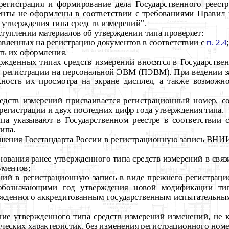
 регистрация и формирование дела Государственного реестр
нты не оформлены в соответствии с требованиями Правил
утверждения типа средств измерений".
уплении материалов об утверждении типа проверяет:
авленных на регистрацию документов в соответствии с
п. 2.4
;
ть их оформления.
ержденных типах средств измерений вносятся в Государстве
й регистрации на персональной ЭВМ (ПЭВМ). При ведении
ность их просмотра на экране дисплея, а также возможн
редств измерений присваивается регистрационный номер, с
регистрации и двух последних цифр года утверждения типа.
ипа указывают в Государственном реестре в соответствии 
ипа.
решения Госстандарта России в регистрационную запись ВН
нования ранее утвержденного типа средств измерений в связ
ументов;
ений в регистрационную запись в виде прежнего регистрац
обозначающими год утверждения новой модификации тип
ржденного аккредитованным государственным испытательн
ание утвержденного типа средств измерений изменений, не
ческих характеристик, без изменения регистрационного номе