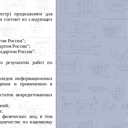
естр) предназначен для
 и состоит из следующих
том России";
артом России";
ндартом России".
о результатах работ по
 фондов информационных
ащение и применению в
статов аккредитованных
ений;
а;
 физических лиц, в том
дничестве по взаимному