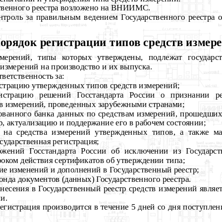
ственного реестра возложено на ВНИИМС.
онтроль за правильным ведением Государственного реестра 
Порядок регистрации типов средств измер
змерений, типы которых утверждены, подлежат государс
 измерений на производство и их выпуска.
ветственность за:
страцию утвержденных типов средств измерений;
гистрацию решений Госстандарта России о признании ре
тв измерений, проведенных зарубежными странами;
рованного банка данных по средствам измерений, прошедши
р, актуализацию и поддержание его в рабочем состоянии;
 на средства измерений утвержденных типов, а также ма
сударственная регистрация;
ожений Госстандарта России об исключении из Государств
оком действия сертификатов об утверждении типа;
ие изменений и дополнений в Государственный реестр;
онда документов (данных) Государственного реестра.
внесения в Государственный реестр средств измерений являе
и.
регистрация производится в течение 5 дней со дня поступ