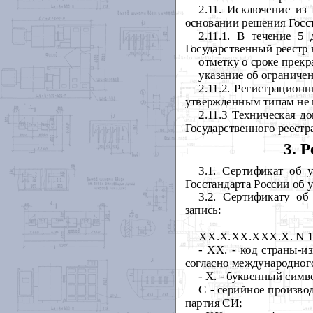
2.11. Исключение из
основании решения Госст
2.11.1. В течение 
Государственный реестр
отметку о сроке прекр
указание об ограниче
2.11.2. Регистрацион
утвержденным типам не 
2.11.3 Техническая 
Государственного реест
3. 
3.1. Сертификат об 
Госстандарта России об 
3.2. Сертификату о
запись:
ХХ.Х.ХХ.ХХХ.Х. N 10
- ХХ. - код страны-
согласно международног
- Х. - буквенный си
С - серийное произво
партия СИ;