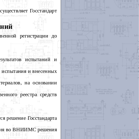
осуществляет Госстандарт
ений
твенной регистрации до
зультатов испытаний и
х испытания и внесенных
териалов, на основании
енного реестра средств
тся решение Госстандарта
ления во ВНИИМС решения