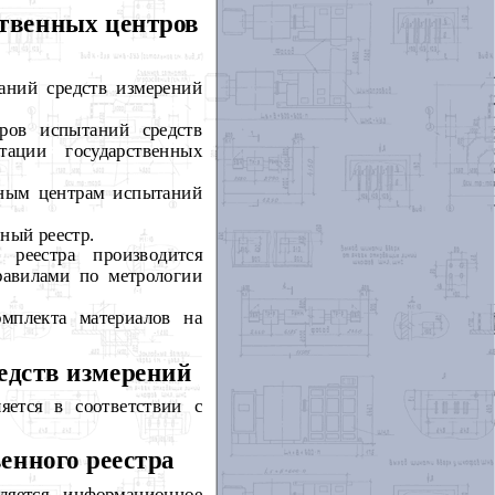
ственных центров
таний средств измерений
тров испытаний средств
тации государственных
нным центрам испытаний
ный реестр.
 реестра производится
равилами по метрологии
омплекта материалов на
едств измерений
яется в соответствии с
енного реестра
вляется информационное