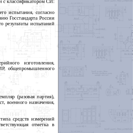
ии с классификатором СИ:
го испытания, согласно
нию Госстандарта России
то результаты испытаний
рийного изготовления,
ИИР, общепромышленного
пляр (разовая партия),
т, военного назначения,
типа средств измерений
тветствующая отметка в