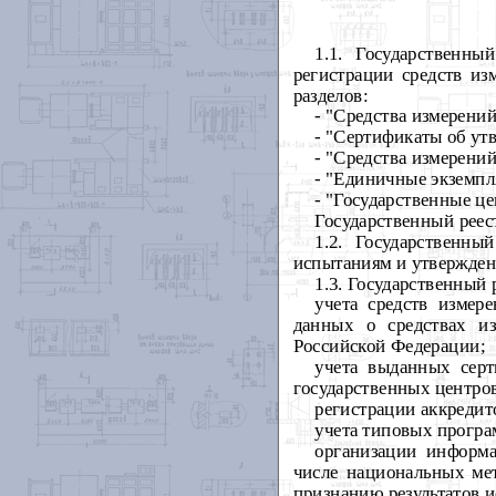
1.1. Государственны
регистрации средств из
разделов:
- "Средства измерени
- "Сертификаты об ут
- "Средства измерени
- "Единичные экземпл
- "Государственные
це
Государственный реес
1.2. Государственны
испытаниям и утвержден
1.3. Государственный р
учета средств изме
данных о средствах и
Российской Федерации;
учета выданных серт
государственных центро
регистрации аккредит
учета типовых програ
организации информа
числе национальных ме
признанию результатов и