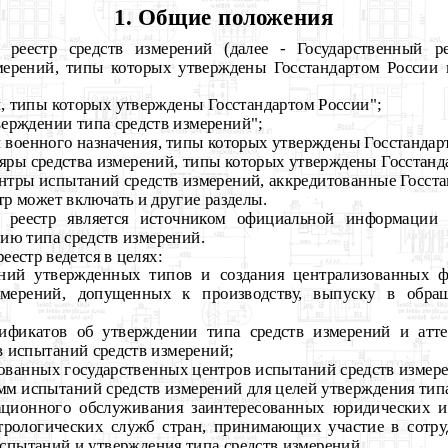
1. Общие положения
й реестр средств измерений (далее - Государственный ре
мерений, типы которых утверждены Госстандартом России
й, типы которых утверждены Госстандартом России";
верждении типа средств измерений";
й военного назначения, типы которых утверждены Госстандар
яры средства измерений, типы которых утверждены Госстанд
нтры испытаний
средств измерений, аккредитованные Госста
тр может включать и другие разделы.
й реестр является источником официальной информации 
ию типа средств измерений.
еестр ведется в целях:
рений утвержденных типов и создания централизованных
змерений, допущенных к производству, выпуску в обр
ификатов об утверждении типа средств измерений и атте
в испытаний средств измерений;
ованных государственных центров испытаний средств измер
мм испытаний средств измерений для целей утверждения тип
ционного обслуживания заинтересованных юридических и
трологических служб стран, принимающих участие в сотру
спытаний и утверждения типа средств измерений.