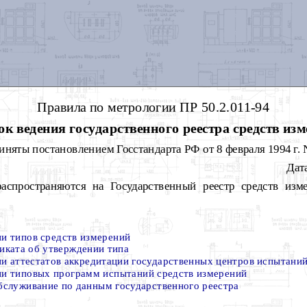
Правила по метрологии ПР 50.2.011-94
к ведения государственного реестра средств из
иняты постановлением Госстандарта РФ от 8 февраля 1994 г. 
Дата
аспространяются на Государственный реестр средств изм
ии типов средств измерений
фиката об утверждении типа
ии аттестатов аккредитации государственных центров испытани
ии типовых программ испытаний средств измерений
служивание по данным государственного реестра