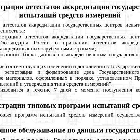
страции аттестатов аккредитации государ
испытаний средств измерений
и аттестатов аккредитации государственных центров испы
нность за:
истрацию аттестатов аккредитации государственных цен
осстандарта России о признании аттестатов аккреди
 аккредитованных зарубежными странами;
рованного банка данных по аккредитованным государстве
ие соответствующих изменений и дополнений в Государствен
ая регистрация и формирование дела Государственного
ве материалов, оформленных в порядке, установленном П
ытаний и утверждения типа средств измерений".
роизводится в течение 7 дней с момента поступления к
истрации типовых программ испытаний ср
повых программ испытаний средств измерений осуществл
нное обслуживание по данным государств
ний, содержащихся в Государственном реестре, осущест