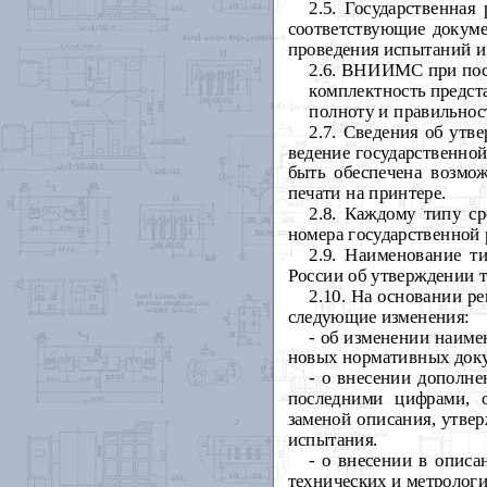
2.5. Государственная
соответствующие докуме
проведения испытаний и 
2.6. ВНИИМС при пост
комплектность предст
полноту и правильнос
2.7. Сведения об утв
ведение государственно
быть обеспечена возмож
печати на принтере.
2.8. Каждому типу с
номера государственной 
2.9. Наименование т
России об утверждении т
2.10. На основании 
следующие изменения:
- об изменении наиме
новых нормативных док
- о внесении дополн
последними цифрами, 
заменой описания, утве
испытания.
- о внесении в опис
технических и метрологи