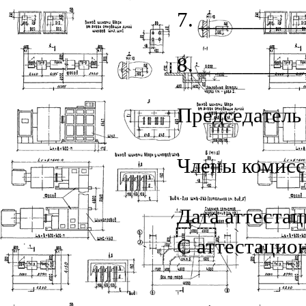
7. ________
8. ________
Председатель
Члены комис
Дата аттестац
С аттестацио