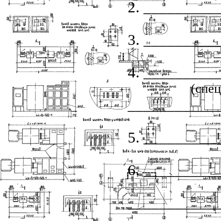
2. ________
3. ________
4. ________
(спец
___________
5. ________
6. ________
___________