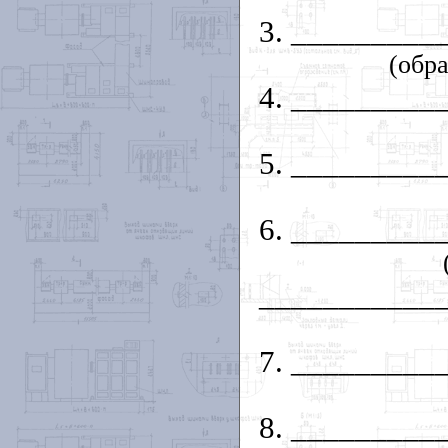
3. ________
(обра
4. ________
5. ________
6. ________
___________
7. ________
8. ________