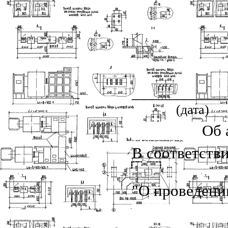
___________
(дата)
Об 
В соответств
"О проведени