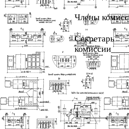
Члены комис
Секретарь
комиссии___
1. ________