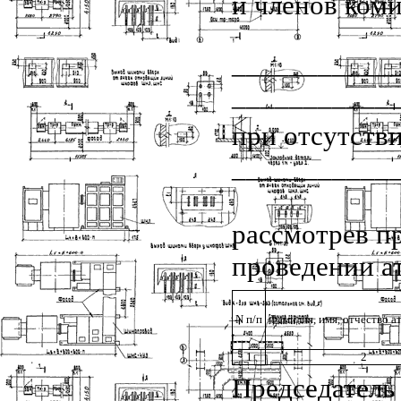
и членов ком
___________
___________
при отсутств
___________
рассмотрев п
проведении а
N п/п
Фамилия, имя, отчество а
1
2
Председател