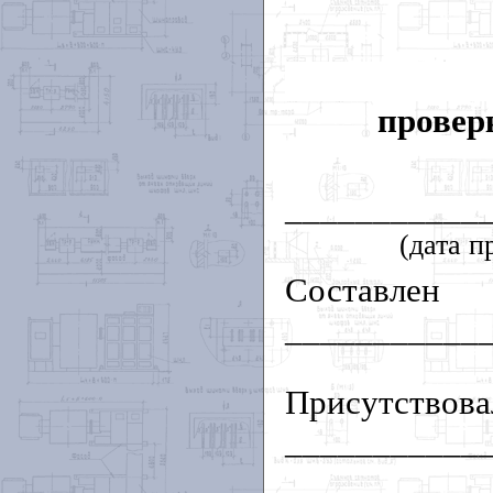
провер
___________
(дата п
Составлен
___________
Присутствова
___________