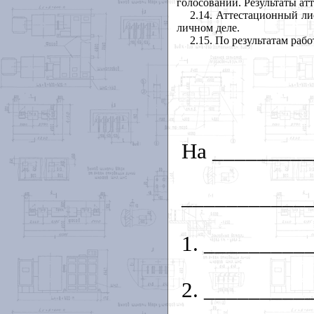
голосовании. Результаты ат
2.14. Аттестационный ли
личном деле.
2.15. По результатам ра
На ________
___________
1. ________
2. ________