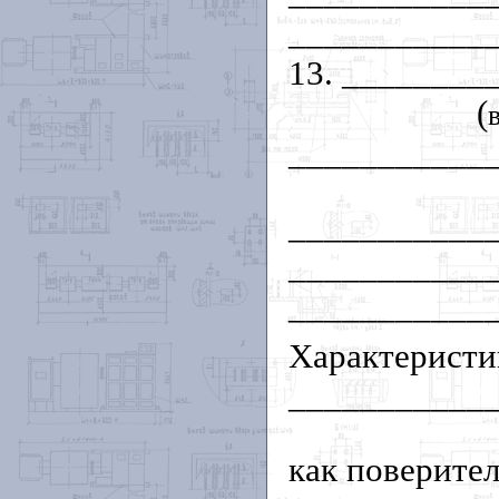
___________
13. _______
(
___________
___________
___________
___________
Характеристи
___________
как поверител