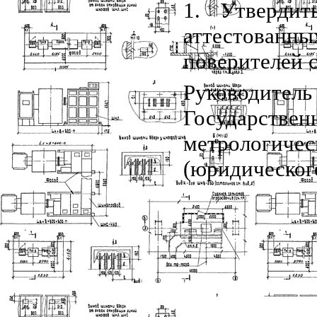
1. Утвердит
аттестованн
поверителей 
Руководитель
Государствен
метрологичес
(юридическог