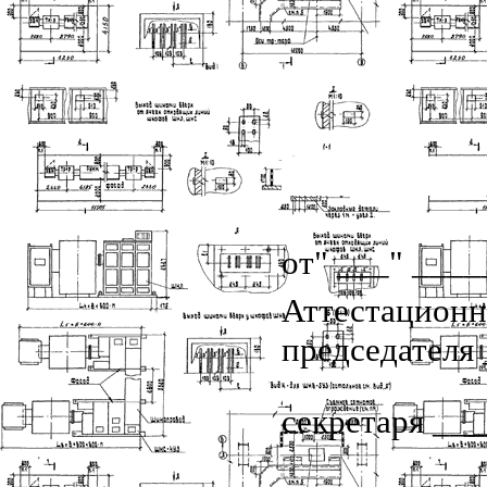
от" ___" ____
Аттестационна
председателя
секретаря __