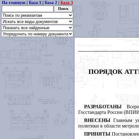
На главную
|
База 1
|
База 2
|
База 3
ПОРЯДОК АТТ
РАЗРАБОТАНЫ
Всер
Госстандарта России (ВПИИ
ВНЕСЕНЫ
Главным у
политики в области метрол
ПРИНЯТЫ
Постановлени