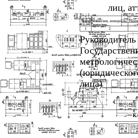
лиц, а
N п/п
Фамилия, инициалы
Наим
1
2
Руководитель
Государствен
метрологичес
(юридическог
лица)______
К