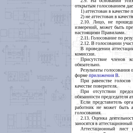
2.9. На основании эти
открытым голосованием дае
1) аттестован в качестве
2) не аттестован в качес
2.10. Лицо, не прошед
измерений, может быть пре
настоящими Правилами.
2.11. Голосование по рез
2.12. В голосовании уча
В проведении аттестаци
комиссии.
Присутствие членов к
обязательно.
Результаты голосования 
форме
приложения В
.
При равенстве голосов 
качестве поверителя.
При отсутствии предс
обязанности председателя а
Если представитель орг
работник не может быть ат
голосования.
2.13. Оценка деятельно
заносятся в аттестационный
Аттестационный лист 