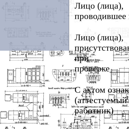
Лицо (лица),
проводившее
Лицо (лица),
присутствов
при
проверке___
С актом озна
(аттестуемый
работник)__