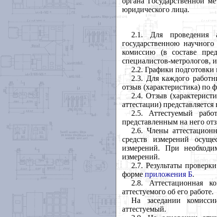
органа Государственной ме
юридического лица.
2.1. Для проведения а
государственною научного 
комиссию (в составе пре
специалистов-метрологов, и
2.2. Графики подготовки
2.3. Для каждого работн
отзыв (характеристика) по 
2.4. Отзыв (характерист
аттестации) представляется 
2.5. Аттестуемый раб
представленным на него отз
2.6. Члены аттестацион
средств измерений осуще
измерений. При необходи
измерений.
2.7. Результаты провер
форме
приложения Б
.
2.8. Аттестационная к
аттестуемого об его работе.
На заседании комиссии
аттестуемый.