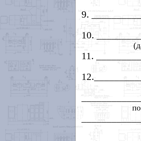
9. ________
10. _______
(
11. _______
12.________
___________
по
___________
___________