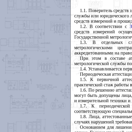
1.1. Поверитель средств
службы или юридического л
средств измерений и проше
1.2. В соответствии с
средств измерений осуще
Государственной метрологи
1.3. В отдельных сл
метрологическими цент
аккредитованными на право
При этом в составе ат
метрологической службы по
1.4. Устанавливается пер
Периодическая аттестация
1.5. К первичной атт
практический стаж работы 
1.6. По решению аттеста
могут быть допущены лица,
и измерительной техники и
1.7. К периодической
соответствующую специальн
1.8. Лица, аттестованны
случаях нарушений требова
Основанием для лишения