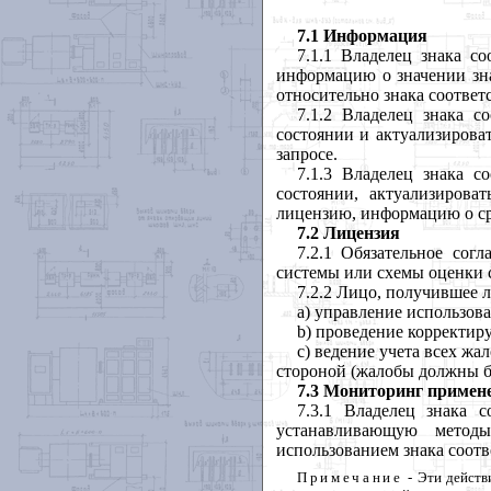
7.1
Информация
7.1.1 Владелец
знака
со
информацию
о
значении
зн
относительно
знака
соответ
7.1.2 Владелец
знака
со
состоянии
и
актуализирова
запросе
.
7.1.3 Владелец
знака
со
состоянии
,
актуализироват
лицензию
,
информацию
о
с
7.2
Лицензия
7.2.1 Обязательное
согл
системы
или
схемы
оценки
7.2.2 Лицо
,
получившее
a
) управление
использов
b
) проведение
корректи
c
) ведение
учета
всех
жал
стороной
(
жалобы
должны
7.3
Мониторинг
примен
7.3.1
Владелец
знака
с
устанавливающую
метод
использованием
знака
соотв
Примечание
-
Эти
действ