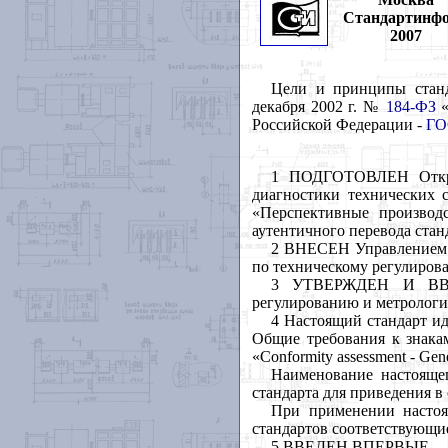
Стандартинф
2007
Цели
и
принципы
стан
декабря
2002
г
.
№
184-
ФЗ
Российской
Федерации
-
ГО
1 ПОДГОТОВЛЕН
Отк
диагностики
технических
«Перспективные
производ
аутентичного
перевода
стан
2 ВНЕСЕН
Управлением
по
техническому
регулиров
3 УТВЕРЖДЕН
И
В
регулированию
и
метролог
4 Настоящий
стандарт
и
Общие
требования
к
знака
«
Conformity
assessment
-
Gene
Наименование
настояще
стандарта
для
приведения
в
При
применении
насто
стандартов
соответствующи
5
ВВЕДЕН
ВПЕРВЫЕ