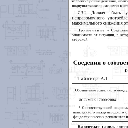
корректирующие
действия
,
изъят
подпункт
также
применяется
в
си
7.3.2
Должен
быть
у
неправомочного
употребле
максимального
снижения
о
Примечание
-
Содержан
зависимости
от
ситуации
,
в
кото
стороной
.
Сведения о соотве
с
Таблица
А
.1
Обозначение
ссылочного
между
ИСО
/
МЭК
17000:2004
*
Соответствующий
национа
язык
данного
международного
с
фонде
технических
регламентов
и
Ключевые
слова
:
оцен