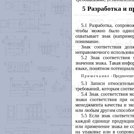
5 Разработка и 
5.1
Разработка
,
сопрово
чтобы
можно
было
одно
охватывает
знак
(
наприме
понимание
.
Знак
соответствия
дол
неправомочного
использов
5.2
Знак
соответствия
значения
знака
.
Такая
инфо
языке
,
понятном
потенциал
Примечание
-
Предпочтит
5.3 Записи
относительн
требований
,
которым
соотве
5.4 Знак
соответствия
м
знаки
соответствия
при
о
менеджмента
качества
и
эк
или
любым
другим
способо
5.5 Если
знак
соответст
каждой
единице
продукци
или
применение
знака
не
с
на
упаковке
или
в
сопрово