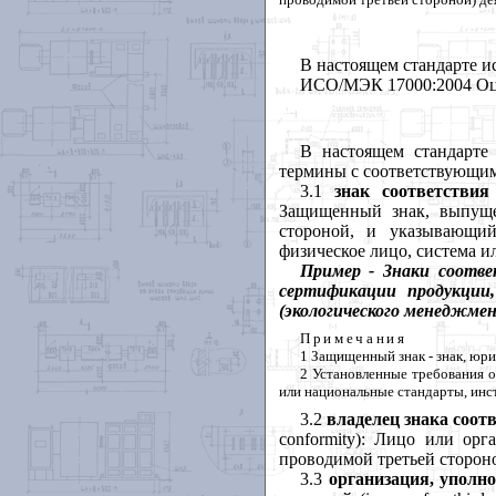
В
настоящем
стандарте
и
ИСО
/
МЭК
17000:2004
Оц
В
настоящем
стандарте
термины
с
соответствующи
3.1
знак
соответствия
Защищенный
знак
,
выпущ
стороной
,
и
указывающи
физическое
лицо
,
система
и
Пример
-
Знаки
соотве
сертификации
продукции
(
экологического
менеджме
Примечания
1 Защищенный
знак
-
знак
,
юри
2 Установленные
требования
или
национальные
стандарты
,
инс
3.2
владелец
знака
соот
conformity
):
Лицо
или
орг
проводимой
третьей
сторон
3.3
организация
,
уполн