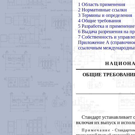
1 Область применения
2 Нормативные ссылки
3 Термины и определения
4 Общие требования
5 Разработка и применение
6 Выдача разрешения на пр
7 Собственность и управл
Приложение А (справочное
ссылочным международным
НАЦИОН
ОБЩИЕ
ТРЕБОВАНИ
Стандарт
устанавливает
включая
их
выпуск
и
испол
Примечание
-
Стандарто
проводимой
третьей
стороной
)
де