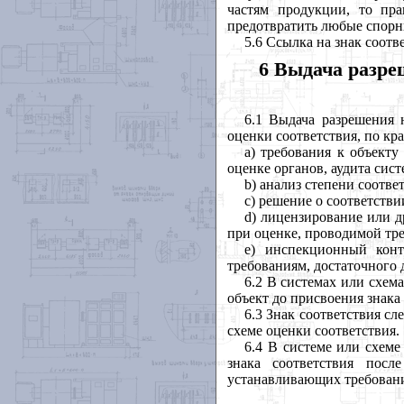
частям
продукции
,
то
пра
предотвратить
любые
спор
5.6 Ссылка
на
знак
соотв
6 Выдача разре
6.1
Выдача
разрешения
оценки
соответствия
,
по
кр
a
) требования
к
объекту
оценке
органов
,
аудита
сист
b
) анализ
степени
соотве
c
) решение
о
соответстви
d
) лицензирование
или
д
при
оценке
,
проводимой
тр
e
) инспекционный
кон
требованиям
,
достаточного
6.2 В
системах
или
схема
объект
до
присвоения
знака
6.3 Знак
соответствия
сл
схеме
оценки
соответствия
.
6.4 В
системе
или
схеме
знака
соответствия
после
устанавливающих
требован