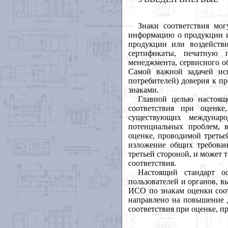
Знаки
соответствия
мог
информацию
о
продукции
продукции
или
воздейств
сертификаты
,
печатную
менеджмента
,
сервисного
о
Самой
важной
задачей
ис
потребителей
)
доверия
к
пр
знаками
.
Главной
целью
настоящ
соответствия
при
оценке
существующих
междунар
потенциальных
проблем
,
оценке
,
проводимой
третье
изложение
общих
требова
третьей
стороной
,
и
может
т
соответствия
.
Настоящий
стандарт
о
пользователей
и
органов
,
в
ИСО
по
знакам
оценки
соо
направлено
на
повышение
соответствия
при
оценке
,
п