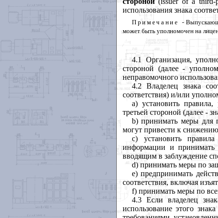
стороной
(
issuer
of
a
third
-
использования
знака
соотве
Примечание
-
Выпускаю
может
быть
уполномочен
на
лице
4.1 Организация
,
уполн
стороной
(
далее
-
уполном
неправомочного
использов
4.2 Владелец
знака
соо
соответствия
)
и
/
или
уполно
a
) установить
правила
,
третьей
стороной
(
далее
-
зн
b
) принимать
меры
для
могут
привести
к
снижени
c
) установить
правила
информации
и
принимать
вводящим
в
заблуждение
сп
d
) принимать
меры
по
за
e
) предпринимать
дейст
соответствия
,
включая
изъя
f
) принимать
меры
по
вс
4.3
Если
владелец
знак
использование
этого
знака
требованиями
,
установлен