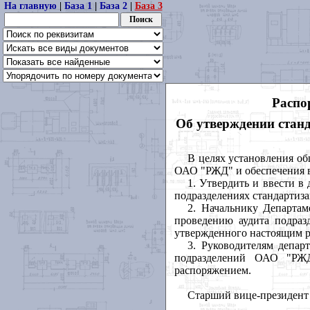
На главную
|
База 1
|
База 2
|
База 3
Распо
Об утверждении стан
В целях установления об
ОАО "РЖД" и обеспечения в
1. Утвердить и ввести в
подразделениях стандартиза
2. Начальнику Департа
проведению аудита подраз
утвержденного настоящим 
3. Руководителям депар
подразделений ОАО "РЖД
распоряжением.
Старший вице-президен