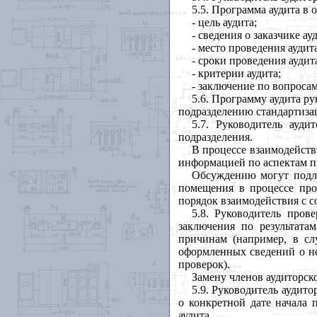
5.5. Программа аудита в 
- цель аудита;
- сведения о заказчике а
- место проведения аудита
- сроки проведения аудит
- критерии аудита;
- заключение по вопроса
5.6. Программу аудита р
подразделению стандартизац
5.7. Руководитель ауди
подразделения.
В процессе взаимодейств
информацией по аспектам п
Обсуждению могут подле
помещения в процессе про
порядок взаимодействия с 
5.8. Руководитель пров
заключения по результата
причинам (например, в сл
оформленных сведений о н
проверок).
Замену членов аудиторск
5.9. Руководитель аудит
о конкретной дате начала 
аудита.