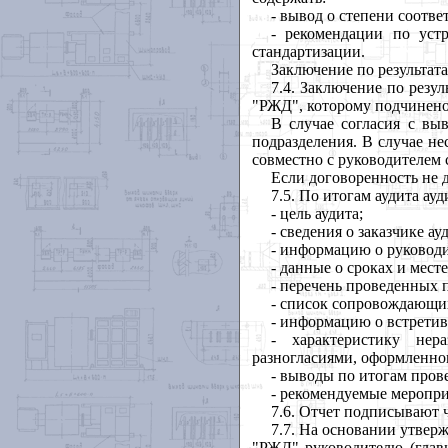
- вывод о степени соотв
- рекомендации по уст
стандартизации.
Заключение по результат
7.4. Заключение по резу
"РЖД", которому подчинено
В случае согласия с вы
подразделения. В случае не
совместно с руководителем
Если договоренность не д
7.5. По итогам аудита ауд
- цель аудита;
- сведения о заказчике ау
- информацию о руководи
- данные о сроках и мест
- перечень проведенных 
- список сопровождающих
- информацию о встретив
- характеристику нер
разногласиями, оформленно
- выводы по итогам прове
- рекомендуемые мероприя
7.6. Отчет подписывают 
7.7. На основании утвер
"РЖД" руководителю (глав