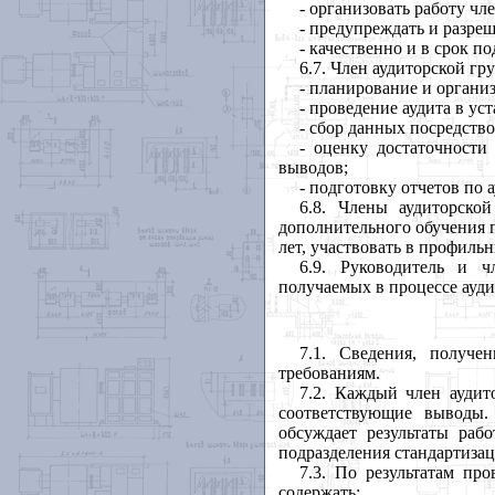
- организовать работу чл
- предупреждать и разре
- качественно и в срок по
6.7. Член аудиторской гр
- планирование и органи
- проведение аудита в ус
- сбор данных посредств
- оценку достаточност
выводов;
- подготовку отчетов по а
6.8. Члены аудиторско
дополнительного обучения п
лет, участвовать в профиль
6.9. Руководитель и ч
получаемых в процессе ауди
7.1. Сведения, получе
требованиям.
7.2. Каждый член ауди
соответствующие выводы.
обсуждает результаты раб
подразделения стандартизац
7.3. По результатам пр
содержать: