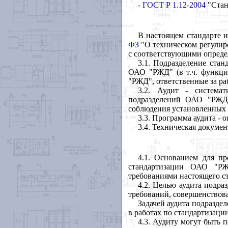
-
ГОСТ Р 1.12-2004
"Стан
В настоящем стандарте 
ФЗ
"О техническом регулир
с соответствующими опреде
3.1. Подразделение ста
ОАО "РЖД" (в т.ч. функци
"РЖД", ответственные за ра
3.2. Аудит - система
подразделений ОАО "РЖД"
соблюдения установленных 
3.3. Программа аудита -
3.4. Техническая докумен
4.1. Основанием для пр
стандартизации ОАО "Р
требованиями настоящего ст
4.2. Целью аудита подр
требований, совершенствова
Задачей аудита подразде
в работах по стандартизации
4.3. Аудиту могут быть 