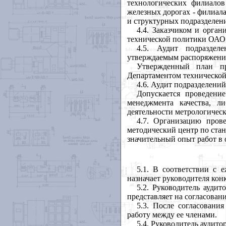
технологических филиало
железных дорогах - филиал
и структурных подразделе
4.4. Заказчиком и орган
технической политики ОАО
4.5. Аудит подраздел
утверждаемым распоряжение
Утвержденный план пр
Департаментом техническо
4.6. Аудит подразделений
Допускается проведени
менеджмента качества, л
деятельности метрологичес
4.7. Организацию пров
методический центр по ста
значительный опыт работ в 
5.1. В соответствии с 
назначает руководителя кон
5.2. Руководитель ауди
представляет на согласовани
5.3. После согласовани
работу между ее членами.
5.4. Руководитель аудит