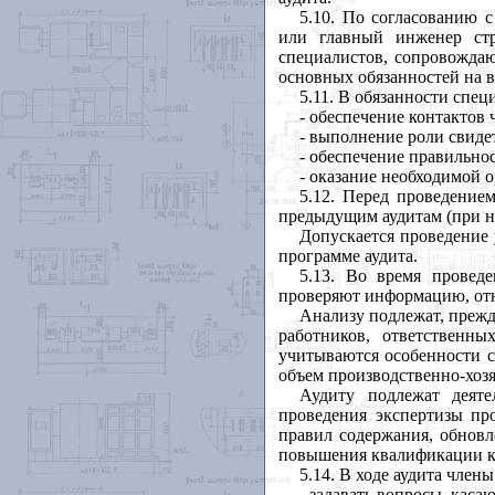
5.10.
По согласованию с 
или главный инженер стр
специалистов, сопровожда
основных обязанностей на в
5.11. В обязанности спе
- обеспечение контактов
- выполнение роли свиде
- обеспечение правильно
- оказание необходимой 
5.12. Перед проведение
предыдущим аудитам (при н
Допускается проведение 
программе аудита.
5.13. Во время провед
проверяют информацию, отн
Анализу подлежат, прежд
работников, ответственны
учитываются особенности с
объем производственно-хозя
Аудиту подлежат деяте
проведения экспертизы пр
правил содержания, обновл
повышения квалификации ка
5.14. В ходе аудита член
- задавать вопросы, каса