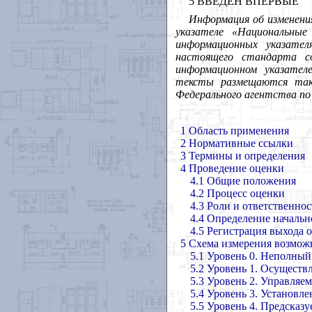
5
ВВЕДЕН
ВПЕРВЫЕ
Информация
об
изменени
указателе
«Национальные
информационных
указател
настоящего
стандарта
с
информационном
указател
тексты
размещаются
та
Федерального
агентства
по
1 Область применения
2 Нормативные ссылки
3 Термины и определения
4 Проведение оценки
4.1 Общие положения
4.2 Процесс оценки
4.3 Роли и ответственнос
4.4 Определение начальн
4.5 Регистрация выхода 
5 Схема измерения возмож
5.1 Уровень 0. Неполный
5.2 Уровень 1. Осуществ
5.3 Уровень 2. Управляе
5.4 Уровень 3. Установл
5.5 Уровень 4. Предсказ