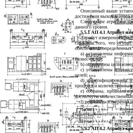
Описанный
выше
устан
достижения
выходов
этого
Следующие
атрибуты
пр
данного
уровня
.
5.5.1
АП
4.1
Атрибут
из
Атрибут
измерения
проце
гарантии
того
,
что
осущес
обеспечении
определенных
a
) установлены
информа
бизнес
-
целей
;
b
) определены
цели
изме
c
) установлены
количес
целей
;
d
) идентифицированы
и
процесса
и
количественным
e
) собраны
,
проанализи
достигнуты
количественны
f
) результаты
измерения
и
Примечание
1
-
Информ
проектирования
процесса
или
про
Примечание
2
-
Измерен
5.5.2
АП
4.2
Атрибут
ко