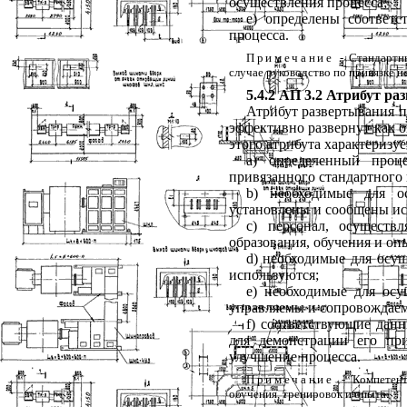
осуществления
процесса
;
e
) определены
соответс
процесса
.
Примечание
-
Стандартн
случае
руководство
по
привязке
н
5.4.2
АП
3.2
Атрибут
ра
Атрибут
развертывания
п
эффективно
развернут
как
о
этого
атрибута
характеризуе
a
) определенный
проце
привязанного
стандартного
b
) необходимые
для
о
установлены
и
сообщены
и
c
) персонал
,
осуществ
образования
,
обучения
и
оп
d
) необходимые
для
осущ
используются
;
e)
необходимые
для
осу
управляемы
и
сопровождае
f
)
соответствующие
дан
для
демонстрации
его
пр
улучшение
процесса
.
Примечание
-
Компетент
обучения
,
тренировок
и
опыта
.