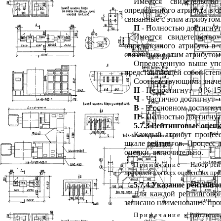
Имеется
свидетельство
определенного
атрибута
в
о
связанные
с
этим
атрибутом
П
-
Полностью
достигнут
Имеется
свидетельство
определенного
атрибута
в
связанных
с
этим
атрибутом
Определенную
выше
уп
представляющей
собой
степ
Соответствующими
знач
Н
-
Не
достигнут
-
0 %
-
1
Ч
-
Частично
достигнут
-
В
-
В
основном
достигну
П
-
Полностью
достигнут
5.7.3
Рейтинговые
оцен
Каждый
атрибут
процес
шкале
рейтингов
.
Процесс
оценки
,
включительно
.
Примечание
-
Набор
рей
профилей
для
всех
оцененных
про
5.7.4
Указание
рейтинго
Для
каждой
рейтингово
записано
наименование
про
Примечание
-
Рейтингов