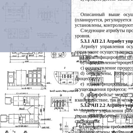
Описанный
выше
осу
(
планируется
,
регулируется
установлены
,
контролируют
Следующие
атрибуты
пр
уровня
.
5.3.1
АП
2.1
Атрибут
уп
Атрибут
управления
ос
управление
осуществление
a
) идентифицированы
це
b
) осуществление
процес
c
) осуществление
процес
d
) определены
,
распреде
процесса
;
e
) идентифицированы
,
осуществления
процесса
;
f
)
интерфейсы
между
взаимодействие
,
так
и
четко
5.3.2
АП
2.2
Атрибут
уп
Атрибут
управления
раб
управление
рабочими
прод
следующим
:
a
) определены
требовани
b
) определены
требовани