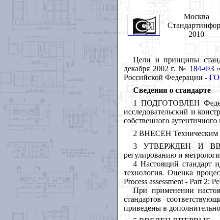
Москва
Стандартинфо
2010
Цели
и
принципы
стан
декабря
2002
г
.
№
184-
ФЗ
Российской
Федерации
-
ГО
Сведения
о
стандарте
1 ПОДГОТОВЛЕН
Фед
исследовательский
и
конст
собственного
аутентичного
2 ВНЕСЕН
Техническим
3 УТВЕРЖДЕН
И
В
регулированию
и
метролог
4 Настоящий
стандарт
и
технология
.
Оценка
процес
Process assessment
-
Part 2: P
При
применении
насто
стандартов
соответствующ
приведены
в
дополнительн