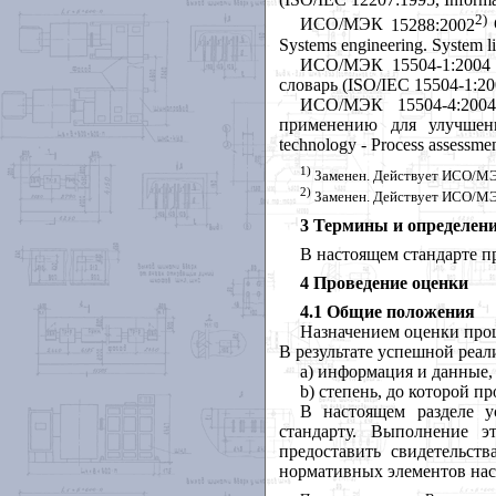
2)
ИСО
/
МЭК
15288:2002
Systems
engineering
.
System li
ИСО
/
МЭК
15504-1:200
словарь
(ISO/IEC 15504-1:200
ИСО
/
МЭК
15504-4:20
применению
для
улучшен
technology
-
Process assessme
1)
Заменен
.
Действует
ИСО
/
М
2)
Заменен
.
Действует
ИСО
/
М
3 Термины и определен
В
настоящем
стандарте
п
4 Проведение оценки
4.1 Общие положения
Назначением
оценки
про
В
результате
успешной
реал
a
) информация
и
данные
b
) степень
,
до
которой
пр
В
настоящем
разделе
у
стандарту
.
Выполнение
э
предоставить
свидетельств
нормативных
элементов
на