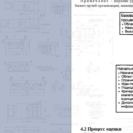
Примечание
-
Верхние
у
бизнес
-
целей
организации
;
нижни
4.2 Процесс оценки