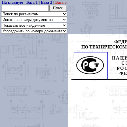
На главную
|
База 1
|
База 2
|
База 3
ФЕД
ПО
ТЕХНИЧЕСКОМ
НАЦ
С
РО
Ф