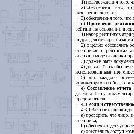
1) подтверждения
того
,
ч
2) обеспечения
того
,
что
назначения
оценки
;
3) обеспечения
того
,
что
d
)
Присвоение
рейтинг
рейтинг
на
основании
пров
1) набор
рейтингов
атриб
подразделения
организации
2) с
целью
обеспечить
о
оценщиков
о
рейтингах
а
оценки
в
модели
оценки
пр
3) должен
быть
документ
4) должна
быть
обеспече
использованными
при
опре
5) для
каждого
оцене
индикаторами
и
объективн
e)
Составление
отчета
должны
быть
документир
представителю
.
4.3 Роли и ответственно
4.3.1
Заказчик
оценки
до
a
) проверить
,
что
лицо
,
н
оценщика
;
b
) обеспечить
доступност
c
) обеспечить
доступ
ком