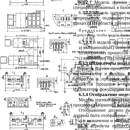
6.3.2.1 Модель
оценки
специфицированных
в
базо
6.3.2.2 Модель
оценки
п
непрерывное
подмножеств
процесса
из
области
примен
Примечание
-
Допустим
недопустимо
,
чтобы
модель
была
6.3.2.3
В
модели
оценки
a
) выбранной
(
ых
)
базово
b
) выбранных
процессов
c
) выбранных
из
схемы
и
6.3.3
Индикаторы
модел
Модель
оценки
процесса
на
назначение
и
выходы
,
к
процессов
в
пределах
обл
атрибутов
процесса
в
пр
Индикаторы
фокусируют
в
6.3.4
Отображение
моде
Модель
оценки
процесса
процессы
выбранной
базов
Отображение
должно
б
должны
быть
отображены
:
а
)
в
назначение
и
выходы
b
)
в
атрибуты
процесс