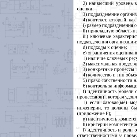
2) наивысший
уровень
оценки
;
3) подразделение
органи
4)
контекст
,
который
,
как
i
)
размер
подразделения
о
ii
)
прикладную
область
п
iii
)
ключевые
характерис
подразделения
организации
d
)
подходы
к
оценке
;
е
)
ограничения
оцениван
1) наличие
ключевых
рес
2) максимальная
продолж
3) конкретные
процессы
4) количество
и
тип
объе
5) право
собственности
н
6) контроль
за
информац
f
)
идентичность
модели
процесса
(
ов
)],
которая
удовл
1)
если
базовая
(
ые
)
мо
инженерии
,
то
должны
бы
(
приложение
F
);
g
)
идентичность
компете
h
)
критерий
компетентно
i
)
идентичность
и
роли
ответственностями
за
прове