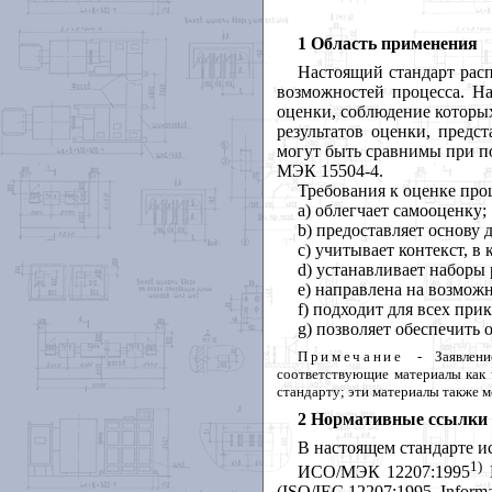
1 Область применения
Настоящий
стандарт
рас
возможностей
процесса
.
На
оценки
,
соблюдение
которы
результатов
оценки
,
предс
могут
быть
сравнимы
при
п
МЭК
15504-4.
Требования
к
оценке
про
a
) облегчает
самооценку
;
b
) предоставляет
основу
c
) учитывает
контекст
,
в
d
) устанавливает
наборы
e
) направлена
на
возможн
f
) подходит
для
всех
прик
g
)
позволяет
обеспечить
Примечание
-
Заявлени
соответствующие
материалы
как
стандарту
;
эти
материалы
также
м
2 Нормативные ссылки
В
настоящем
стандарте
и
1)
ИСО
/
МЭК
12207:1995
(ISO/IEC 12207:1995, Informa