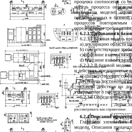
процесса
соотносятся
со
с
модель
процесса
определе
нескольких
моделей
оцен
представленных
в
базовой
процессов
повторяемым
определенным
требованиям
6.2.3
Требования
к
базо
6.2.3.1
Базовая
модель
пр
a
) декларацию
области
п
b
) соответствующее
треб
c
) описание
взаимосвязей
d
) описание
взаимосвязе
6.2.3.2
В
базовой
модели
и
действия
,
предпринятые
д
a
) соответствующее
сооб
b
) степень
достижения
ко
c
) если
действия
по
до
утверждение
о
последствия
6.2.3.3
Определенные
в
б
Примечание
-
Любые
э
рассматривать
как
справочные
.
6.2.4
Описания
процессо
Главными
элементами
модели
.
Описания
процесс