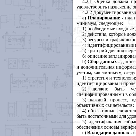
4.2.1 Оценка
должна
пр
удовлетворить
назначение
о
4.2.2 Документированны
a)
Планирование
-
план
минимум
,
следующее
:
1) необходимые
входные
2) действия
,
которые
дол
3) ресурсы
и
график
выпо
4) идентифицированные
5) критерий
для
подтвер
6) описание
запланирова
b
)
Сбор
данных
-
данны
и
дополнительная
информа
учетом
,
как
минимум
,
след
1) стратегия
и
технологи
идентифицированы
и
проде
2) должно
быть
ус
специфицированными
в
об
3) каждый
процесс
,
и
объективных
свидетельств
;
4) объективные
свидетел
быть
достаточными
для
удо
5) идентификация
собр
обеспечения
основы
верифи
c)
Валидация
данных
-
с