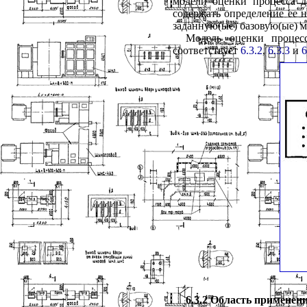
модели
оценки
процесса
содержать
определение
ее
н
заданную
(
ые
)
базовую
(
ые
)
м
Модель
оценки
процес
соответствует
6.3.2
,
6.3.3
и
6
6.3.2
Область
применен