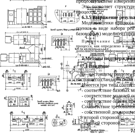
процесса
)
в
схеме
измерени
Это
позволяет
структур
процесса
.
6.3.5
Выражение
резуль
Модель
оценки
процесса
оценки
в
виде
набора
рей
базовой
(
ых
)
модели
(
ей
)
про
Примечание
-
Выражени
процесса
,
как
определено
в
наст
дополнительной
информации
)
с
п
7 Методы подтверждени
7.1 Введение
В
настоящем
разделе
настоящего
стандарта
были
Имеется
три
типа
соотве
- соответствие
базовых
м
- соответствие
моделей
о
- соответствие
оценок
пр
Соответствие
требовани
- собственной
деклараци
- второй
стороной
;
- третьей
стороной
.
7