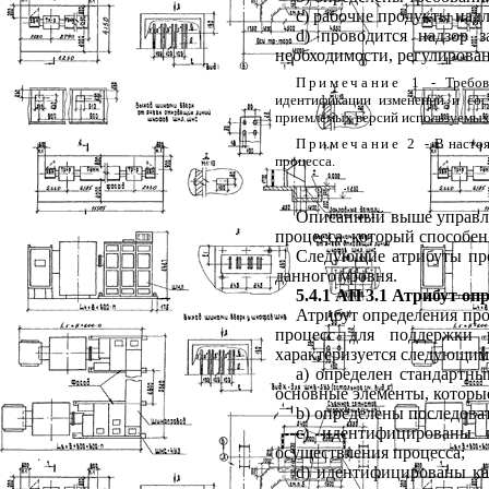
c
) рабочие
продукты
над
d
) проводится
надзор
з
необходимости
,
регулирова
Примечание
1
-
Требов
идентификации
изменений
и
сос
приемлемых
версий
используемы
Примечание
2
-
В
насто
процесса
.
Описанный
выше
управ
процесса
,
который
способен
Следующие
атрибуты
пр
данного
уровня
.
5.4.1
АП
3.1
Атрибут
опр
Атрибут
определения
про
процесс
для
поддержки
характеризуется
следующим
a
) определен
стандартны
основные
элементы
,
которы
b
) определены
последова
c
) идентифицированы
осуществления
процесса
;
d
) идентифицированы
к