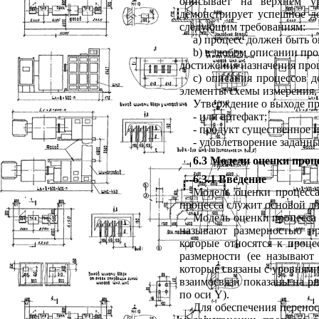
описывает
на
верхнем
у
демонстрирует
успешное
д
следующим
требованиям
:
a
) процесс
должен
быть
о
b
) в
любом
описании
про
достижения
назначения
про
c
) описания
процессов
д
элементы
схемы
измерения
Утверждение
о
выходе
пр
- или
артефакт
;
- продукт
существенное
- удовлетворение
заданн
6.3 Модели оценки проц
6.3.1
Введение
Модель
оценки
процесс
процесса
служит
основой
д
Модель
оценки
процесса
называют
размерностью
п
которые
относятся
к
проце
размерности
(
ее
называют
которые
связаны
с
уровням
взаимосвязи
показаны
на
ри
по
оси
Y
).
Для
обеспечения
перено