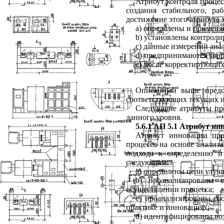
Атрибут
контроля
процес
создания
стабильного
,
раб
достижение
этого
атрибута
a
) определены
и
применя
b
) установлены
контроли
c
) данные
измерений
ана
d
) предпринимаются
кор
e
) после
корректирующи
Описанный
выше
пред
соответствующих
текущих
Следующие
атрибуты
пр
данного
уровня
.
5.6.1
АП
5.1
Атрибут
ин
Атрибут
инновации
про
процесса
на
основе
анализа
подхода
к
определению
и
следующим
:
а
)
определены
цели
улуч
b
) проанализированы
осуществлении
процесса
;
c
) проанализированы
со
практике
и
инновациях
;
d
) идентифицированы
во