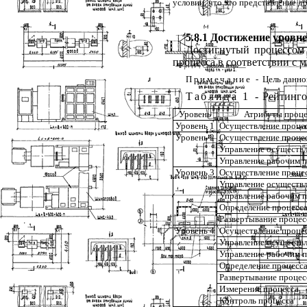
условии
,
что
это
представление
до
5.8.1
Достижение
уровн
Достигнутый
процессом
процесса
в
соответствии
с
м
Примечание
-
Цель
данно
Таблица
1
-
Рейтинг
Уровень
Атрибуты проце
Уровень 1
Осуществление проце
Уровень 2
Осуществление проце
Управление осуществ
Управление рабочим 
Уровень 3
Осуществление проце
Управление осуществ
Управление рабочим 
Определение процесс
Развертывание процес
Уровень 4
Осуществление проце
Управление осуществ
Управление рабочим 
Определение процесс
Развертывание процес
Измерение процесса
Контроль процесса