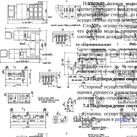
Поскольку
базовая
моде
соответствующего
междуна
подтверждение
степени
,
до
осуществлено
путем
демонс
Сторона
,
осуществляюща
что
базовая
модель
процес
соответствия
должны
быть
Примечание
1
-
Соо
Согласованность
есть
следовани
удовлетворены
другими
стандар
методологиями
).
Примечание
2
-
Не
пред
возможностей
процессов
организ
7.3 Подтверждение соот
Сторона
,
осуществляющ
оценки
процесса
удовлетво
должны
быть
сохранены
.
7.4 Подтверждение соот
Сторона
,
осуществляющ
установленным
в
разделе
4
.