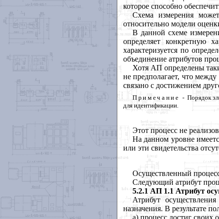
которое
способно
обеспечит
Схема
измерения
може
относительно
модели
оценк
В
данной
схеме
измерен
определяет
конкретную
ха
характеризуется
по
опреде
объединение
атрибутов
про
Хотя
АП
определены
так
не
предполагает
,
что
между
связано
с
достижением
друг
Примечание
-
Порядок
эл
для
идентификации
.
Этот
процесс
не
реализо
На
данном
уровне
имеет
или
эти
свидетельства
отсу
Осуществленный
процес
Следующий
атрибут
проц
5.2.1
АП
1.1
Атрибут
ос
Атрибут
осуществления
назначения
.
В
результате
по
а
)
процесс
достиг
своих