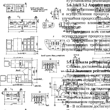
e)
установлена
реализаци
5.6.2
АП
5.2
Атрибут
оп
Атрибут
оптимизации
пр
и
осуществления
процесса
улучшения
процесса
.
Полно
a
) оценено
влияние
все
процессов
;
b
) реализация
всех
согла
осуществление
процесса
по
c
) эффективность
измен
установленных
требований
результаты
общими
или
час
5.7.1
Шкала
рейтингов
Степень
достижения
атри
5.7.2
Значения
рейтинго
Приведенная
ниже
упор
достижения
атрибутов
проц
Н
-
Не
достигнут
.
Свидетельств
достижени
Ч
-
Частично
достигнут
.
Имеется
какое
-
либо
свид
в
оцениваемом
процессе
.
Не
В
-
В
основном
достигну