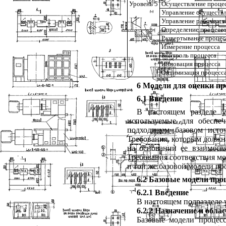
Уровень 5
Осуществление проце
Управление осуществ
Управление рабочим 
Определение процесс
Развертывание процес
Измерение процесса
Контроль процесса
Инновация процесса
Оптимизация процесс
6 Модели для оценки пр
6.1 Введение
В
настоящем
разделе
используемые
для
обеспе
подходящем
базовом
исто
Требования
,
которым
должн
на
основании
ее
взаимосв
Требования
соответствия
мо
и
той
же
базовой
модели
пр
6.2 Базовые модели про
6.2.1
Введение
В
настоящем
подразделе
6.2.2
Назначение
и
облас
Базовые
модели
процес