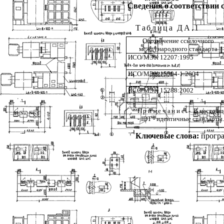
Сведения о соответствии
Таблица
ДА
.1
Обозначение
ссылочного
международного
стандарта
ИСО
/
МЭК
12207:1995
ИСО
/
МЭК
15504-1:2004
ИСО
/
МЭК
15288:2002
Примечание
-
В
настоящ
-
IDT
-
идентичные
стандарты
.
Ключевые
слова
:
прогр