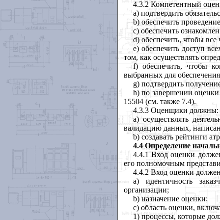
4.3.2
Компетентный
оце
a
) подтвердить
обязатель
b
) обеспечить
проведени
c
) обеспечить
ознакомлен
d
) обеспечить
,
чтобы
все
e
) обеспечить
доступ
все
том
,
как
осуществлять
опре
f
)
обеспечить
,
чтобы
ко
выбранных
для
обеспечения
g
)
подтвердить
получени
h
)
по
завершении
оценки
15504 (
см
.
также
7.4).
4.3.3
Оценщики
должны
:
a
) осуществлять
деятель
валидацию
данных
,
написа
b
) создавать
рейтинги
ат
4.4 Определение началь
4.4.1 Вход
оценки
долже
его
полномочным
представ
4.4.2 Вход
оценки
долже
a
) идентичность
заказ
организации
;
b
) назначение
оценки
;
c
) область
оценки
,
включ
1) процессы
,
которые
до