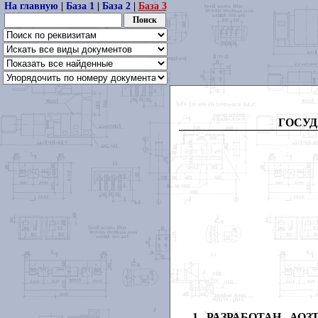
На главную
|
База 1
|
База 2
|
База 3
ГОСУД
1 РАЗРАБОТАН АОЗТ «