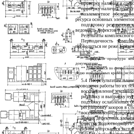
проверку наличия и сост
проверку наличия проек
поэлементное обследов
ресурса основных элементов
подготовку результатов 
ведомость дефектов и др.
Результаты комплексного
Периодичность компле
проводиться не реже 1 раза в
_________
* Порядок и процедура ком
документами.
** Допускается по согласован
редко используемых кранов (не бол
5.4 По результатам пла
проводятся работы по их т
восстановление земляног
рихтовку и выправку пут
подтяжку ослабленных бо
регулировку зазоров в с
восстановление поврежде
замену дефектных элемен
очистку водоотводящего 
5.5 Не допускается эксп