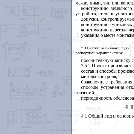
между ними, тип или констр
конструкцию земляного
устройств, степень уплотне
допуски, контролируемые
к
онструкцию тупиковых у
конструкцию переезда че
указания о месте монтажа
__________
*
Обкатку рельсового пути сл
паспортной характеристике.
пояснительную записку с
3.5.2 Проект производств
состав и способы произво
методы контроля;
браковочные требования 
способы устранения отк
значений;
периодичность обследова
4 
4.1 Общий вид и основн