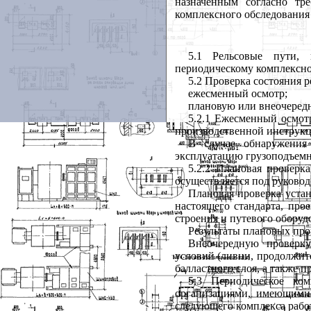
назначенным согласно тре
комплексного обследования
5.1 Рельсовые пути, 
периодическому комплексно
5.2 Проверка состояния р
ежесменный осмотр;
плановую или внеочеред
5.2.1 Ежесменный осмот
производственной инструкц
В случае обнаружения 
эксплуатацию грузоподъем
5.2.2 Плановая проверк
осуществляется под руковод
Плановая проверка уста
настоящего стандарта, про
строения и путевого оборуд
Результаты плановых про
Внеочередную проверку
условий (ливни, продолжите
балластного слоя, а также 
5.3
Периодическое ком
организациями, имеющими 
следующего комплекса рабо