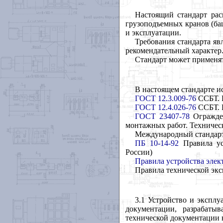
Настоящий стандарт рас
грузоподъемных кранов (ба
и эксплуатации.
Требования стандарта яв
рекомендательный характер
Стандарт может применят
В настоящем стандарте 
ГОСТ 12.3.009-76
ССБТ. Р
ГОСТ 12.4.026-76
ССБТ. Ц
ГОСТ 23407-78
Огражден
монтажных работ. Техничес
Международный стандарт
ПБ 10-14-92
Правила уст
России)
Правила устройства элек
Правила технической экс
3.1 Устройство и экспл
документации, разрабаты
технической документации 