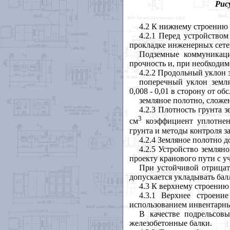
Рис
4.2 К нижнему строению 
4.2.1 Перед устройство
прокладке инженерных сете
Подземные коммуникаци
прочность и, при необходим
4.2.2 Продольный уклон з
поперечный уклон земля
0,008 - 0,01 в сторону от о
земляное полотно, сложе
4.2.3 Плотность грунта з
3
см
коэффициент уплотнени
грунта и методы контроля з
4.2.4 Земляное полотно 
4.2.5
Устройство земляно
проекту кранового пути с у
При устойчивой отрицат
допускается укладывать бал
4.3
К верхнему строению 
4.3.1
Верхнее строение
использованием инвентарны
В качестве подрельсов
железобетонные балки.