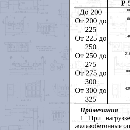
Р 
До 200
10
От 200 до
10
225
От 225 до
14
250
От 250 до
21
275
От 275 до
30
300
От 300 до
43
325
Примечания
1 При нагрузк
железобетонные оп