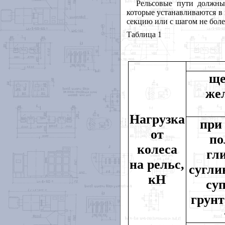
Рельсовые пути должны
которые устанавливаются в 
секцию или с шагом не более
Таблица 1
ще
же
Нагрузка
при
от
по
колеса
гл
на рельс,
сугли
кН
су
грунт