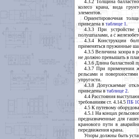
4.3.2 Толщина балластно
колесо крана, вида грун
элементов.
Ориентировочная толщи
приведена в
таблице 1
.
4.3.3 При устройстве 
полушпалами, а с железобе
4.3.4 Конструкции бо
применяться пружинные шай
4.3.5 Величина зазора в
не должно превышать в план
4.3.6 Длина балластной 
4.3.7
При применении ж
рельсами и поверхностями
упругости.
4.3.8 Допускаемые отк
приведены в
таблице 2
.
4.4 Расстояния выступаю
требованиям ст. 4.14.5
ПБ 10
4.5
К путевому оборудов
4.5.1 На концах рельсово
предназначенные для гашен
кранового пути в аварийн
передвижения крана.
Упоры должны быть устан