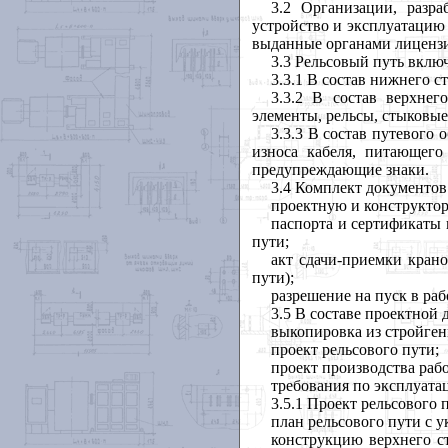
3.2 Организации, разр
устройство и эксплуатацию
выданные органами лицензи
3.3 Рельсовый путь включ
3.3.1 В состав нижнего с
3.3.2 В состав верхнег
элементы, рельсы, стыковы
3.3.3 В состав путевого
износа кабеля, питающего
предупреждающие знаки.
3.4 Комплект документов
проектную и конструкто
паспорта и сертификаты 
пути;
акт сдачи-приемки крано
пути);
разрешение на пуск в раб
3.5 В составе проектной
выкопировка из стройген
проект рельсового пути;
проект производства рабо
требования по эксплуата
3.5.1 Проект рельсового 
план рельсового пути с 
конструкцию верхнего ст