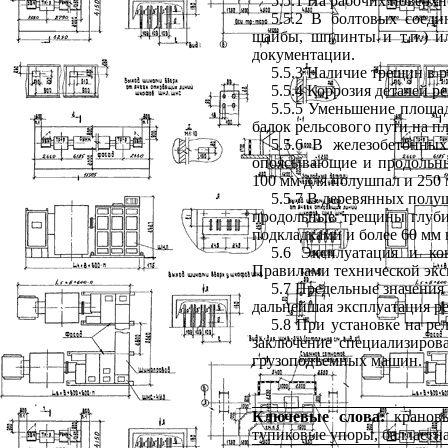
5.5.1 На рабочих поверх
5.5.2 В болтовых соед
шайбы, шплинты и т.п.) и
документации.
5.5.3 Наличие трещин в р
5.5.4 Коррозия деталей р
5.5.5 Уменьшение площа
балок рельсового пути на п
5.5.6 В железобетонны
опоясывающие и продольные
100 мм для полушпал и 250 
5.5.7 В деревянных полу
продольные трещины глуби
подкладками и более 60 мм 
5.6 Эксплуатация и ко
Правилами технической экс
5.7 Предельные значения
дальнейшая эксплуатация ре
5.8
При установке на ре
заключение специализиров
грузоподъемных машин.
Ключевые слова:
крановы
тупиковые упоры, балластна