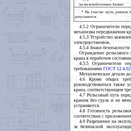
на железобетонных балках
* На участке пути, равном 
допускаются.
4.5.2 Ограничители пер
механизма передвижения кра
4.5.3 Устройство заземл
электроустановок.
4.5.4 Знаки безопасност
Ограждение рельсового
крана в нерабочем состояни
4.5.5 Ограничители п
требованиями
ГОСТ 12.4.02
Металлические детали до
4.6 Кроме общих тре
руководствоваться также у
крана, соответствующем тр
4.7
Рельсовый путь перед
краном без груза и не мен
устраняются.
4.8 Готовность рельсов
соответствии с приложение
4.9 Разрешение на экспл
за безопасной эксплуата