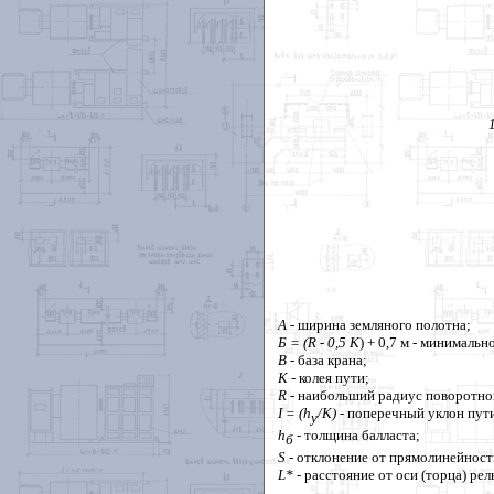
А
- ширина земляного полотна;
Б = (
R
- 0,5
K
) + 0,7 м - минималь
В
- база крана;
К
- колея пути;
R
- наибольший радиус поворотной
I
= (
h
/К)
- поперечный уклон пут
у
h
- толщина балласта;
б
S
- отклонение от прямолинейност
L
*
- расстояние от оси (торца) рел