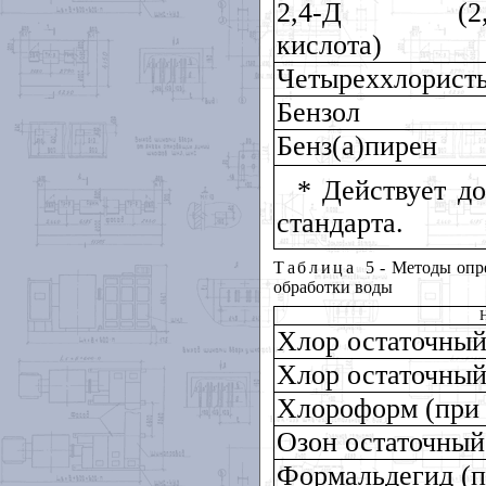
2,4-Д (2,4-д
кислота)
Четыреххлористы
Бензол
Бенз(а)пирен
* Действует д
стандарта.
Таблица
5 - Методы опр
обработки воды
Н
Хлор остаточный
Хлор остаточный
Хлороформ (при 
Озон остаточный
Формальдегид (п