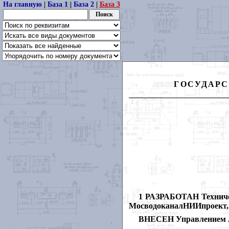
На главную
|
База 1
|
База 2
|
База 3
ГОСУДАРС
1 РАЗРАБОТАН Техничес
МосводоканалНИИпроект
ВНЕСЕН Управлением Аг