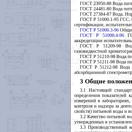
ГОСТ 23950-88 Вода пить
ГОСТ 24481-80 Вода пить
ГОСТ 27384-87 Вода. Нор
ГОСТ Р 51000.1-95 ГСС. 
сертификации, испытательн
ГОСТ Р 51000.3-96
Общие
ГОСТ Р 51000.4-96
ГСС
аккредитации испытательн
ГОСТ Р 51209-98 Вода
газожидкостной хроматогр
ГОСТ Р 51210-98 Вода пи
ГОСТ Р 51211-98 Вода п
ГОСТ Р 51212-98 Вода 
абсорбционной спектромет
3 Общие положе
3.1 Настоящий стандар
определения показателей к
измерений в лабораториях,
контроля и надзора за деят
свойств) питьевой воды и в
3.2 Качество питьевой в
утвержденных в установлен
3.3 Производственный к