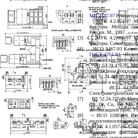
[1]
МИ 2427-97
Рекоменда
[2]
МУК 4.2.671-97 М
факторы. Методы сан
России. М., 1997
[3]
МУК 4.2.668-97 М
факторы. Санитарно-п
[4]
ИСО 8467-93 Качест
ГОСТ 2761-84
«Источн
технические требован
[5]
РД 52.24.476-95 Ме
Утверждены Росгидро
[6]
РД 52.24.488-95 Мето
фенолов в воде после 
ИСО 6439-90
Спектрометрические м
[7]
РД 52.24.377-95 Мет
Co
,
Cr
,
Cu
,
Fe
,
Mn
,
автомизацией проб. У
[8]
ИСО 11885-96 Кач
индуктивносвязанной
[9]
МУК 4.1.057-96 Сбор
Химические факторы
объектах окружающей 