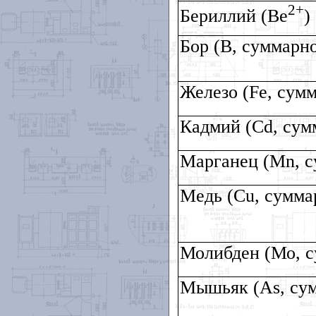
2+
Бериллий (
Be
)
Бор (В, суммарн
Железо (
Fe
, сум
Кадмий (
Cd
, сум
Марганец (
Mn
, 
Медь (
Cu
, сумма
Молибден (Мо, с
Мышьяк (
As
, су