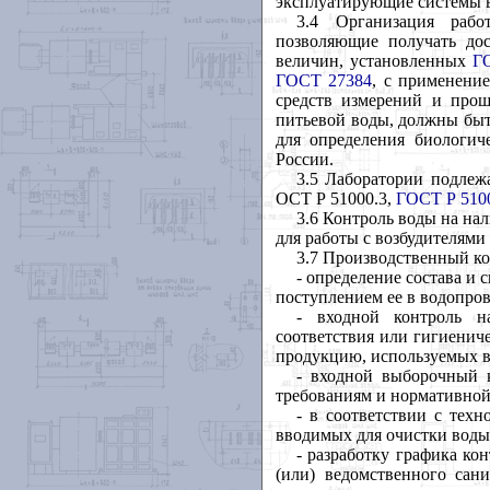
эксплуатирующие системы в
3.4 Организация рабо
позволяющие получать до
величин, установленных
Г
ГОСТ 27384
, с применени
средств измерений и прош
питьевой воды, должны быт
для определения биологич
России.
3.5 Лаборатории подлеж
ОСТ Р 51000.3,
ГОСТ Р 510
3.6 Контроль воды на на
для работы с возбудителями
3.7 Производственный ко
- определение состава и 
поступлением ее в водопров
- входной контроль на
соответствия или гигиениче
продукцию, используемых в
- входной выборочный к
требованиям и нормативной
- в соответствии с тех
вводимых для очистки воды
- разработку графика ко
(или) ведомственного сан