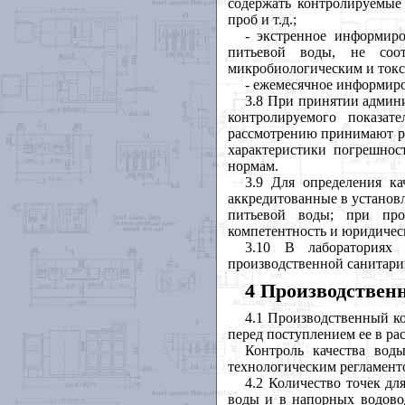
содержать контролируемые 
проб и т.д.;
- экстренное информиро
питьевой воды, не соо
микробиологическим и токс
- ежемесячное информиро
3.8 При принятии админ
контролируемого показа
рассмотрению принимают ре
характеристики погрешнос
нормам.
3.9 Для определения ка
аккредитованные в установ
питьевой воды; при пр
компетентность и юридичес
3.10 В лабораториях 
производственной санитари
4 Производствен
4.1 Производственный ко
перед поступлением ее в ра
Контроль качества вод
технологическим регламент
4.2 Количество точек дл
воды и в напорных водовод