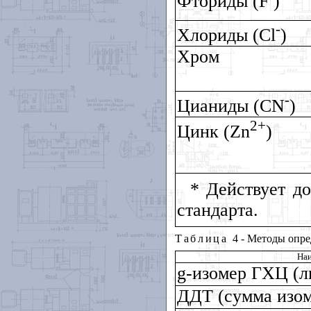
Фториды (
F
)
-
Хлориды (
Cl
)
Хром
-
Цианиды (
CN
)
2+
Цинк (
Zn
)
* Действует д
стандарта.
Таблица
4 - Методы опр
Наи
g
-изомер ГХЦ (л
ДДТ (сумма изом