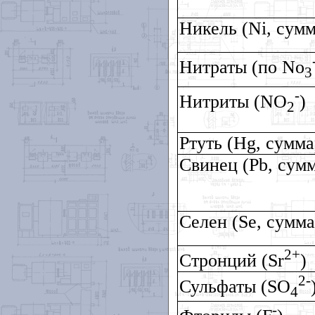
Никель (
Ni
, сум
Нитраты (по
No
3
-
Нитриты (
NO
)
2
Ртуть (
Hg
, сумма
Свинец (
Pb
, сум
Селен (
Se
, сумм
2+
Стронций (
Sr
)
2-
Сульфаты (
SO
4
-