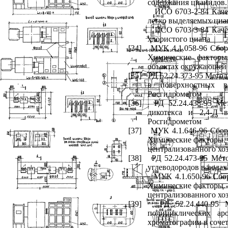
содержания цианидов.
ИСО 6703-2-84 Каче
легко выделяемых циа
ИСО 6703-3-84 Каче
хлористого циана
[34]
МУК 4.1.058-96 Сбор
Химические факторы
объектах окружающей 
[35]
РД 52.24.373-95 Мето
в поверхностных в
Росгидрометом
[36]
РД 52.24.438-95 М
дикотекса и 2,4-Д 
Росгидрометом
[37]
МУК 4.1.646-96 Сбор
Химические факторы. 
централизованного хо
[38]
РД 52.24.473-95 Мет
углеводородов в вода
МУК 4.1.650-96 Сбо
Химические факторы. 
централизованного хо
[39]
РД 52.24.440-95 
полициклических ар
хроматографии в соче