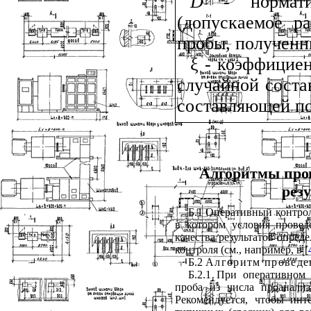
D
- норматив
(допускаемое р
пробы, полученн
ξ - коэффицие
случайной сост
составляющей п
Алгоритмы пров
рез
Б.1 Оперативный контрол
в котором условия прове
качества результатов опред
контроля (см., например, в [
Б.2
Алгоритм проведе
Б.2.1 При оперативном 
проба из числа проанализ
Рекомендуется, чтобы инт