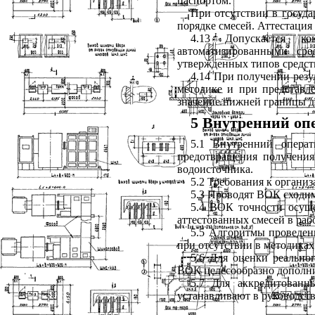
паспортом.
При отсутствии в госуда
порядке смесей. Аттестация с
4.13 Допускается ко
автоматизированными сре
утвержденных типов средст
4.14 При получении рез
методике и при представле
значение нижней границы д
5 Внутренний оп
5.1 Внутренний операт
предотвращения получени
водоисточника.
5.2 Требования к органи
5.3 Проводят ВОК сходим
5.4 ВОК точности осуще
аттестованных смесей в раб
5.5 Алгоритмы проведен
при отсутствии в методиках 
5.6 Для оценки реально
ВОК целесообразно дополни
5.7 Для аккредитованн
устанавливают в руководств