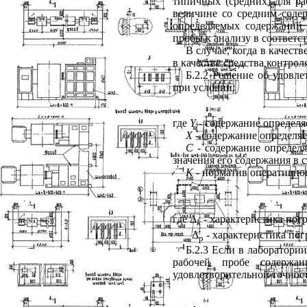
типичных (средних) для р
величине со средним содер
определяемых содержаний 
пробы к анализу в соответс
В случае, когда в качест
в качестве средства контро
Б.2.2 Решение об удовл
при условии:
где
Y
- содержание определя
X
- содержание определяе
С
- содержание определя
значения его содержания в 
K
- норматив оперативног
где
Δ
- характеристика пог
k
Δ
- характеристика пог
p
Б.2.3 Если в лаборатори
рабочей пробе содержа
удовлетворительной точнос