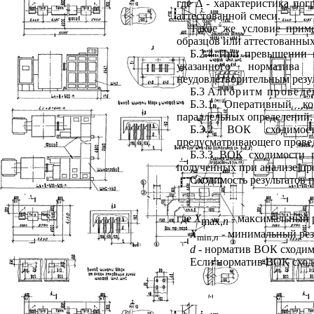
где
Δ
- характеристика пог
аттестованной смеси.
Такое же условие приме
образцов или аттестованных
Б.2.4 При превышении 
указанного норматива
неудовлетворительным резул
Б.3
Алгоритм проведе
Б.3.1 Оперативный ко
параллельных определений.
Б.3.2 ВОК сходимост
предусматривающего провед
Б.3.3 ВОК сходимости п
полученных при анализе пр
Сходимость результатов 
где
X
- максимальный р
max
,
n
X
- минимальный рез
min
,
n
d
- норматив ВОК сходимо
Если норматив ВОК сходи