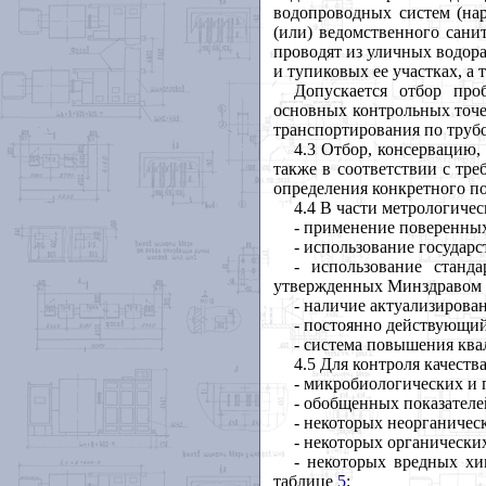
водопроводных систем (на
(или) ведомственного сани
проводят из уличных водор
и тупиковых ее участках, а
Допускается отбор про
основных контрольных точек
транспортирования по труб
4.3 Отбор, консервацию,
также в соответствии с тр
определения конкретного по
4.4 В части метрологиче
- применение поверенных
- использование государ
- использование станд
утвержденных Минздравом 
- наличие актуализирова
- постоянно действующий
- система повышения ква
4.5 Для контроля качеств
- микробиологических и 
- обобщенных показателе
- некоторых неорганичес
- некоторых органически
- некоторых вредных хи
таблице
5
;