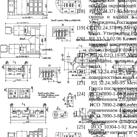
Химические факторы
объектах окружающей 
[18]
РД 52.24.371-95 Мето
свинца и кадмия в 
Утверждены Росгидро
[19]
РД 52.24.378-95 Мето
водах. Утверждены Ро
[20]
РД 33-5.3.02-96 Каче
массовой концентраци
солью свинца в прису
[21]
РД 20.1:2:3.19-95 Ме
молибдена, мышьяка, 
водах
[22]
РД 52.24.494-95 Мет
поверхностных водах 
[23]
РД 52.24.380-95 Мет
Грисса после восстан
[24]
ИСО 7890-1-86 Качест
применением 2,6-диме
ИСО 7890-2-86 Качест
применением 4-фторфе
ИСО 7890-3-88 Качест
применением сульфос
[25]
ИСО 10304-1-92 Каче
бромида, нитрата и 