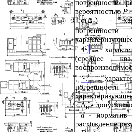
погрешности ре
вероятностью
Р
=
σ(Δ
) - хара
с
погрешности
характеризующее
- характ
(среднее ква
воспроизводимос
- характ
погрешности
характеризующее
Δ
- допускаем
н
d
- норматив о
расхождение рез