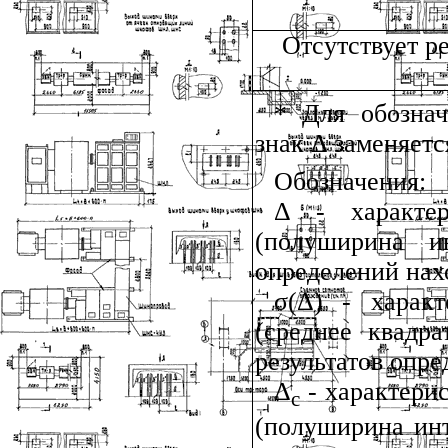
Отсутствует р
* Для обознач
знак Δ заменяется
Обозначения:
Δ - характер
(полуширина ин
определений нах
σ(Δ) - характ
(среднее квадра
результатов опре
Δ
- характери
с
(полуширина инт