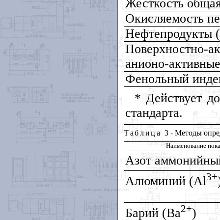
Жесткость обща
Окисляемость пе
Нефтепродукты 
Поверхностно-
анионо-активны
Фенольный инде
* Действует д
стандарта.
Таблица
3 - Методы опр
Наименование пока
Азот аммонийны
3+
Алюминий (
Al
2+
Барий (Ва
)