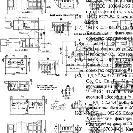
малыми степенями заг
ИСО 10304-2-95 К
ортофосфата и сульфат
[26]
ИСО 6777-84 Качеств
метод
[27]
МУК 4.1.065-96 Сбор
Химические факторы
объектах окружающей 
[28]
ПНД Ф 14.1:2:
криолюминесцентным м
«Флюорат-02». Утвер
[29]
МУК 4.1.067-96 Сбор
Химические факторы
объектах окружающей 
[30]
РД 52.24.377-95 Мет
Co
,
Cr
,
Cu
,
Fe
,
Mn
,
атомизацией проб. Ут
ИСО 9174-90 Каче
атомной абсорбции
[31]
РД 52.24.446-95 
дифенилкарбазидом. 
[32]
МУК 4.1.062-96 Сбор
Химические факторы
объектах окружающей 
[33]
ИСО 6703-1-84 Кач