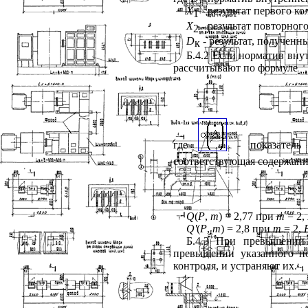
X
- результат первого к
1
X
- результат повторног
2
D
- результат, получен
к
Б.4.2 Если норматив вну
рассчитывают по формуле
где
- показатель
соответствующая содержан
Q
(
P
,
m
) = 2,77 при
m
= 2,
Q
'
(
P
,
m
) = 2,8 при
m
= 2,
Б.4.3 При превышении
превышении указанного н
контроля, и устраняют их.