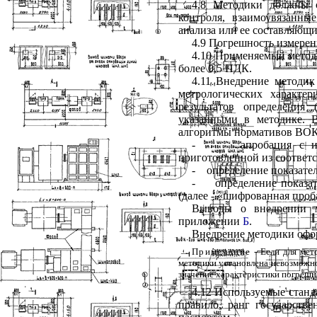
4.8 Методики должны с
контроля, взаимоувязанны
анализа или ее составляющи
4.9 Погрешность измере
4.10 Применяемый метод
более 0,5 ПДК.
4.11 Внедрение методик
метрологических характе
результатов определения 
указанными в методике. 
алгоритмы нормативов ВОК
-
апробация с и
приготовленной из соответ
-
определение показател
-
определение показа
(далее - «шифрованная проб
Выводы о внедрении м
приложении
Б
.
Внедрение методики офор
Примечание
- Если для мет
методики установлена невозможно
значение характеристики погрешн
4.12 Используемые стан
правило, ранг государств