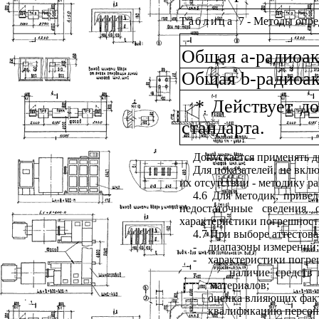
Таблица
7 - Методы опр
Общая
a
-радиоа
Общая
b
-радиоа
* Действует д
стандарта.
Допускается применять 
Для показателей, не вк
их отсутствии - методику р
4.6 Для методик, приве
недостаточные сведения 
характеристики погрешност
4.7 При выборе аттесто
-
диапазоны измерений;
-
характеристики погре
-
наличие средств 
материалов;
-
оценка влияющих фак
-
квалификацию персон