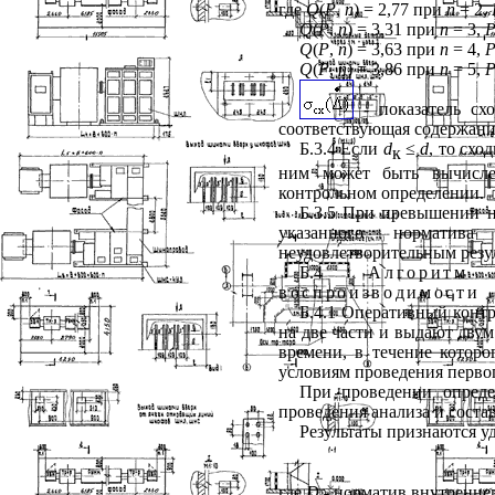
где
Q
(
P
,
n
) = 2,77 при
n
= 2,
Q
(
P
,
n
) = 3,31 при
n
= 3,
Q
(
P
,
n
) = 3,63 при
n
= 4,
Q
(
P
,
n
) = 3,86 при
n
= 5,
- показатель сх
соответствующая содержанию
Б.3.4 Если
d
≤
d
, то схо
к
ним может быть вычисле
контрольном определении.
Б.3.5 При превышении 
указанного норматива
неудовлетворительным резул
Б.4
Алгоритм
воспроизводимости
Б.4.1 Оперативный контр
на две части и выдают дву
времени, в течение котор
условиям проведения перво
При проведении опреде
проведения анализа и соста
Результаты признаются у
где
D
- норматив внутренне