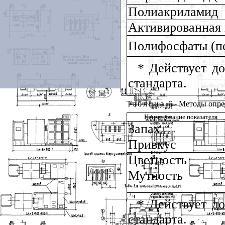
Полиакриламид
Активированная 
Полифосфаты (
* Действует д
стандарта.
Таблица
6 - Методы опр
Наименование показателя
Запах
Привкус
Цветность
Мутность
* Действует д
стандарта.