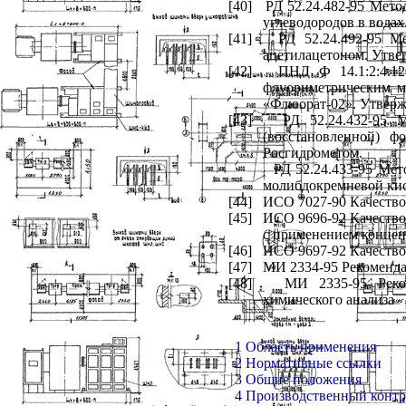
[40]
РД 52.24.482-95 Мето
углеводородов в вода
[41]
РД 52.24.492-95 М
ацетилацетоном. Утв
[42]
ПНД Ф 14.1:2:4.1
флуориметрическим м
«Флюорат-02». Утвер
[43]
РД 52.24.432-95 
(восстановленной) 
Росгидрометом.
РД 52.24.433-95 Ме
молибдокремневой кис
[44]
ИСО 7027-90 Качество
[45]
ИСО 9696-92 Качество
с применением концен
[46]
ИСО 9697-92 Качество
[47]
МИ 2334-95 Рекоменда
[48]
МИ 2335-95 Реком
химического анализа
1 Область применения
2 Нормативные ссылки
3 Общие положения
4 Производственный контр