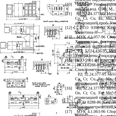
[10]
УМИ-87 Унифицирован
анализа вод. СЭВ, М.,
[11]
РД 52.24.377-95 Мето
Co
,
Cr
, С
u
,
Fe
,
Mn
,
атомизацией проб. Ут
[12]
ИСО 9390-90 Качес
азометина-Н
[13]
МУК 4.1.057-96 Сбор
Химические факторы
объектах окружающей 
[14]
РД 52.24.436-95 Ме
Утверждены Росгидро
[15]
ИСО 5961-94 Качество
ИСО 8288-86 Качеств
Спектрометрический м
РД 52.24.377-95 Мет
Co
,
Cr
,
Cu
,
Fe
,
Mn
,
атомизацией проб. Ут
[16]
РД 52.24.377-95 Мет
Co
,
Cr
,
Cu
,
Fe
,
Mn
,
атомизацией проб. Ут
ИСО 8288-86 Качеств
Спектрометрический м
[17]
МУК 4.1.063-96 Сбор