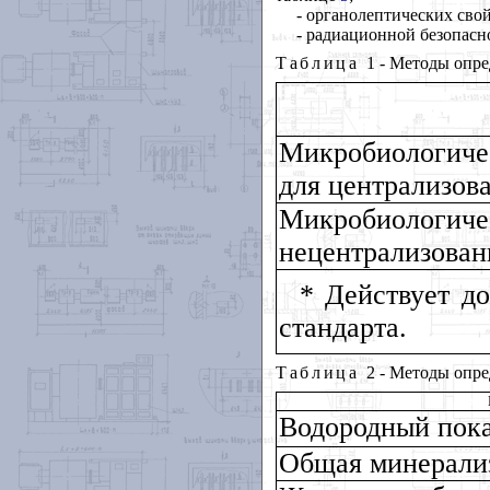
- органолептических сво
- радиационной безопасн
Таблица
1 - Методы опр
Микробиологиче
для централизов
Микробиол
нецентрализован
* Действует д
стандарта.
Таблица
2 - Методы опр
Водородный пока
Общая минерализ