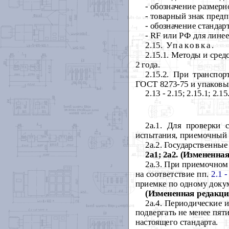
- обозначение размерн
- товарный знак предп
- обозначение стандарт
-
RF
или РФ для линее
2.15.
Упаковка
.
2.15.1. Методы и сред
2 года.
2.15.2. При транспо
ГОСТ 8273-75 и упаковыв
2.13 - 2.15; 2.15.1; 2.15
2а.1. Для проверки 
испытания, приемочный 
2а.2. Государственные
2а1; 2а2. (Измененная
2а.3. При приемочном 
на соответствие пп.
2.1 -
приемке по одному доку
(Измененная редакция
2а.4. Периодические 
подвергать не менее пят
настоящего стандарта.