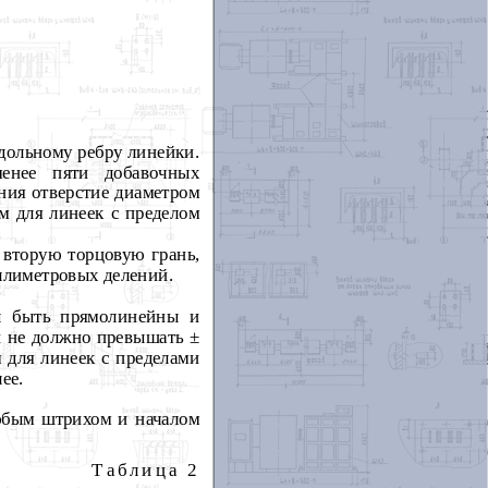
дольному ребру линейки.
енее пяти добавочных
ния отверстие диаметром
м для линеек с пределом
 вторую торцовую грань,
ллиметровых делений.
ы быть прямолинейны и
и не должно превышать ±
 для линеек с пределами
ее.
юбым штрихом и началом
Таблица 2