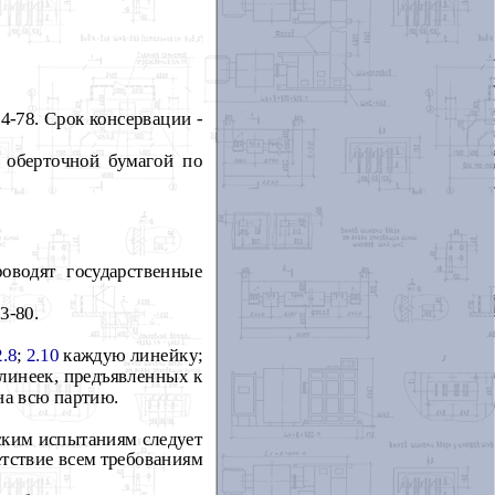
4-78. Срок консервации -
ь оберточной бумагой по
роводят государственные
3-80.
2.8
;
2.10
каждую линейку;
линеек, предъявленных к
на всю партию.
еским испытаниям следует
етствие всем требованиям