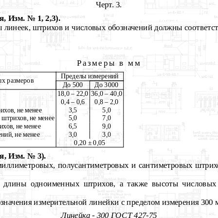
Черт. 3.
 Изм. № 1, 2,3).
ы линеек, штрихов и числовых обозначений должны соответст
Размеры в мм
Пределы измерений
ых размеров
До 500
До 3000
18,0 – 22,0
36,0 – 40,0
0,4 – 0,6
0,8 – 2,0
хов, не менее
3,5
5,0
штрихов, не менее
5,0
7,0
хов, не менее
6,5
9,0
ний, не менее
3,0
3,0
0,20 ± 0,05
, Изм. № 3).
 миллиметровых, полусантиметровых и сантиметровых штрих
ть длины одноименных штрихов, а также высоты числовых
значения измерительной линейки с пределом измерения 300 
Линейка - 300 ГОСТ 427-75