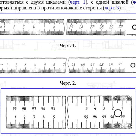
товляться с двумя шкалами (
черт. 1
), с одной шкалой (
ч
орых направлена в противоположные стороны (
черт. 3
).
Черт. 1.
Черт. 2.