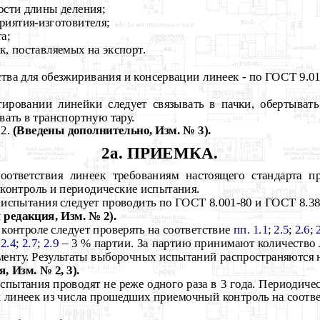
ости длины деления;
риятия-изготовителя;
а;
к, поставляемых на экспорт.
ства для обезжиривания и консервации линеек - по ГОСТ 9.01
ртировании линейки следует связывать в пачки, обертыват
ать в транспортную тару.
.2.
(Введены дополнительно, Изм. № 3).
2а. ПРИЕМКА.
соответствия линеек требованиям настоящего стандарта п
контроль и периодические испытания.
 испытания следует проводить по ГОСТ 8.001-80 и ГОСТ 8.38
 редакция, Изм. № 2).
контроле следует проверять на соответствие
пп. 1.1
;
2.5
;
2.6
;
 2.4
;
2.7
;
2.9
– 3 % партии. За партию принимают количество 
менту. Результаты выборочных испытаний распространяются 
, Изм. № 2, 3).
испытания проводят не реже одного раза в 3 года. Периодич
и линеек из числа прошедших приемочный контроль на соотв