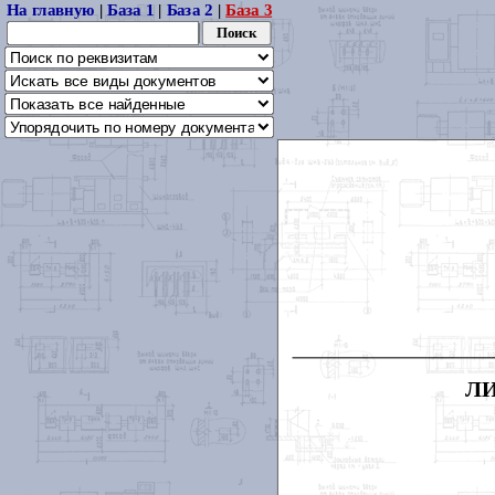
На главную
|
База 1
|
База 2
|
База 3
Л