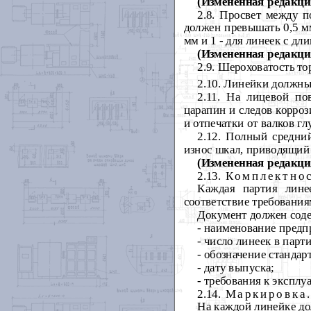
(Измененная редакция
2.8.
Просвет между п
должен превышать 0,5 мм
мм и 1 - для линеек с дл
(Измененная редакция
2.9.
Шероховатость тор
2.10.
Линейки должны 
2.11. На лицевой по
царапин и следов корро
и отпечатки от валков г
2.12. Полный средний
износ шкал, приводящи
(Измененная редакция
2.13.
Комплектнос
Каждая партия лине
соответствие требования
Документ должен соде
- наименование предпр
- число линеек в парт
- обозначение стандарт
- дату выпуска;
- требования к эксплу
2.14.
Маркировка
На каждой линейке д