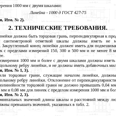
ерения 1000 мм с двумя шкалами:
Линейка - 1000 д ГОСТ 427-75
, Изм. № 2).
2. ТЕХНИЧЕСКИЕ ТРЕБОВАНИЯ.
нейки должна быть торцовая грань, перпендикулярная к про
й сантиметровой отметкой шкалы должны иметь не м
 Закругленный конец линейки должен иметь для подвешива
ек с пределами измерений 150, 300 и 500 мм и не менее 8 м
ее.
измерения 1000 мм и более с двумя шкалами должны иметь
дольному ребру линейки, и не должны иметь добавочных ми
, Изм. № 1, 3).
 или торцовые грани, служащие началом линейки, должн
ольному ребру линейки. Отклонение от перпендикулярност
молинейности торцовой грани не должно превышать 0,04 мм
 мм и 0,08 мм для линеек с пределом измерения 1000 мм и бол
, Изм. № 2, 3).
номинальных значений длины шкалы и расстояний между л
жны превышать значений, указанных в табл. 2.