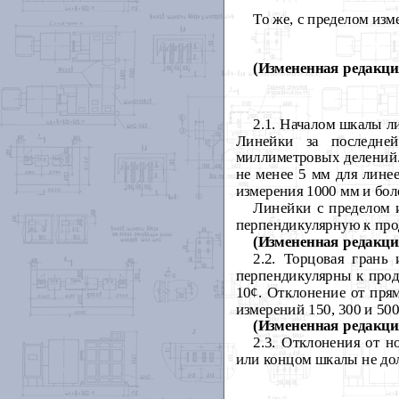
То же, с пределом изм
(Измененная редакция
2.1.
Началом шкалы ли
Линейки за последне
миллиметровых делений.
не менее 5 мм для лине
измерения 1000 мм и бол
Линейки с пределом 
перпендикулярную к про
(Измененная редакция
2.2.
Торцовая грань
перпендикулярны к прод
10
¢
. Отклонение от пря
измерений 150, 300 и 500
(Измененная редакция
2.3. Отклонения от 
или концом шкалы не дол