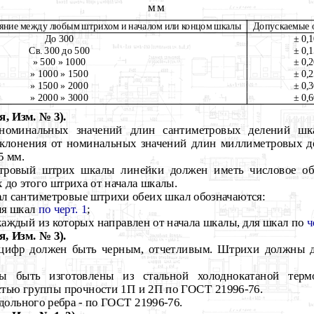
мм
ояние между любым штрихом и началом или концом шкалы
Допускаемые 
До 300
± 0,
Св. 300 до 500
± 0,
» 500 » 1000
± 0,
» 1000 » 1500
± 0,
» 1500 » 2000
± 0,
» 2000 » 3000
± 0,
, Изм. № 3).
 номинальных значений длин сантиметровых делений ш
тклонения от номинальных значений длин миллиметровых 
5 мм.
тровый штрих шкалы линейки должен иметь числовое обо
х до этого штриха от начала шкалы.
л сантиметровые штрихи обеих шкал обозначаются:
ля шкал
по черт. 1
;
 каждый из которых направлен от начала шкалы, для шкал по
ч
, Изм. № 3).
цифр должен быть черным, отчетливым. Штрихи должны д
ы быть изготовлены из стальной холоднокатаной терм
тью группы прочности 1П и 2П по ГОСТ 21996-76.
ольного ребра - по ГОСТ 21996-76.