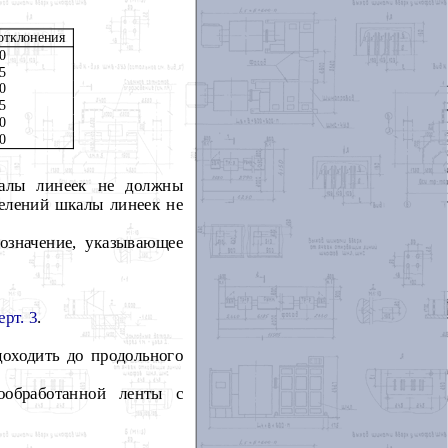
отклонения
10
15
20
25
30
60
калы линеек не должны
делений шкалы линеек не
значение, указывающее
ерт. 3
.
оходить до продольного
ообработанной ленты с