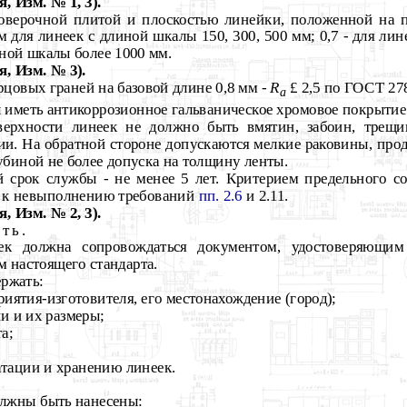
, Изм. № 1, 3).
оверочной плитой и плоскостью линейки, положенной на п
 для линеек с длиной шкалы 150, 300, 500 мм; 0,7 - для ли
иной шкалы более 1000 мм.
, Изм. № 3).
цовых граней на базовой длине 0,8 мм -
R
£
2,5 по ГОСТ 278
a
иметь антикоррозионное гальваническое хромовое покрытие
верхности линеек не должно быть вмятин, забоин, трещин
зии. На обратной стороне допускаются мелкие раковины, про
лубиной не более допуска на толщину ленты.
 срок службы - не менее 5 лет. Критерием предельного со
й к невыполнению требований
пп. 2.6
и 2.11.
, Изм. № 2, 3).
ть.
ек должна сопровождаться документом, удостоверяющим
м настоящего стандарта.
ржать:
иятия-изготовителя, его местонахождение (город);
ии и их размеры;
а;
атации и хранению линеек.
.
олжны быть нанесены: