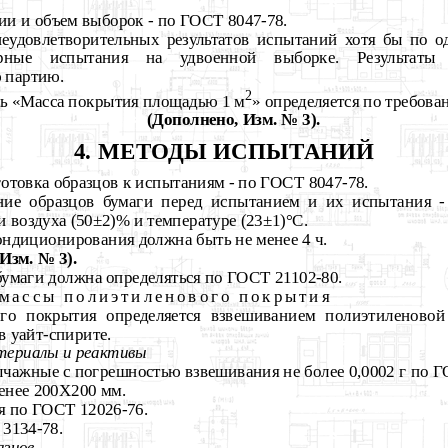
ии и объем выборок - по ГОСТ 8047-78.
неудовлетворительных результатов испытаний хотя бы по о
рные испытания на удвоенной выборке. Результаты
ю партию.
2
ль «Масса покрытия площадью 1 м
» определяется по требова
(Дополнено, Изм. № 3).
4. МЕТОДЫ ИСПЫТАНИЙ
готовка образцов к испытаниям - по ГОСТ 8047-78.
ние образцов бумаги перед испытанием и их испытания 
 воздуха (50±2)% и температуре (23±1)
°
С.
ндиционирования должна быть не менее 4 ч.
Изм. № 3).
бумаги должна определяться по ГОСТ 21102-80.
массы полиэтиленового покрытия
го покрытия определяется взвешиванием полиэтиленовой
в уайт-спирите.
териалы и реактивы
чажные с погрешностью взвешивания не более 0,0002 г по Г
енее 200Х200 мм.
я по ГОСТ 12026-76.
3134-78.
азцов