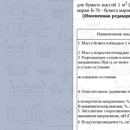
2
для бумаги массой 1 м
(
марки Б-70 - бумага мар
(Измененная редакция
Наименование пока
1. Масса бумаги площадью 1 
2. Масса покрытия площадью 
3. Разрешающее усилие в поп
направлении, Н(кгс), не менее
в сухом состоянии
во влажном состоянии
4. Относительное удлинение 
в поперечном направлении, %,
В машинном направлении, %, 
5. Абсолютное сопротивление
машинном направлении, мН (Гс
6. Воздухопроницаемость, см