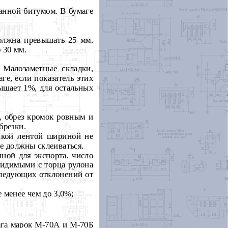
танной битумом. В бумаге
должна превышать 25 мм.
 30 мм.
 Малозаметные складки,
е, если показатель этих
ышает 1%, для остальных
, обрез кромок ровным и
брезки.
пкой лентой шириной не
е должны склеиваться.
нной для экспорта, число
видимыми с торца рулона
 следующих отклонений от
 менее чем до 3,0%;
мага марок М-70А и М-70Б