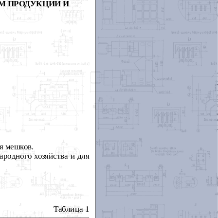
М ПРОДУКЦИИ И
я мешков.
ародного хозяйства и для
Таблица 1