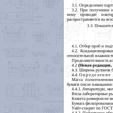
3.1. Определение парт
3.2. При получении 
нему проводят повто
распространяются на вс
3.3. Показате
4.1. Отбор проб и под
4.2. Кондиционирова
относительной влажности
Продолжительность ко
4.2
(Новая редакция, 
4.3. Ширина рулонов 
4.4.
Определение 
Масса полиэтиленово
бумаги после намокания 
4.4.1.
Аппаратура, ма
Весы лабораторные ры
Кювета размером не м
Бумага фильтровальна
Уайт-спирит по ГОСТ 
4.4.2.
Подготовка обр