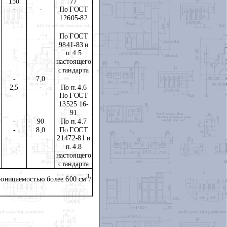
150
77
-
-
По ГОСТ
12605-82
По
ГОСТ
9841-83
и
п. 4.5
настоящего
стандарта
-
7,0
2,5
-
По п. 4.6
По ГОСТ
13525 16-
91
-
90
По п. 4.7
-
8,0
По
ГОСТ
21472-81
и
п. 4.8
настоящего
стандарта
3
роницаемостью более 600 см
/