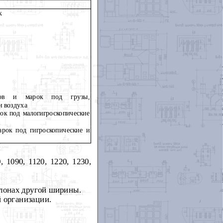
к
пов и марок под грузы,
и воздуха
ок под малогигроскопические
арок под гигроскопические и
 1090, 1120, 1220, 1230,
улонах другой ширины.
 организации.