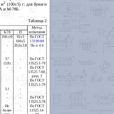
2
 м
(100±5) г; для бумаги
8А и М-78Б.
Таблица 2
Метод
испытания
Б-78
П
100±10
92±5
По
ГОСТ
100±5
13199-88
-
20,0±3,8
По п. 4.4
37
-
По ГОСТ
(3,8)
13525.1-79
-
-
По ГОСТ
13525.7-68,
разд. 3
По ГОСТ
13525.1-79
3,1
-
-
-
-
-
По ГОСТ
13525.3-78
Не
-
По ГОСТ
е
более
13525.14-