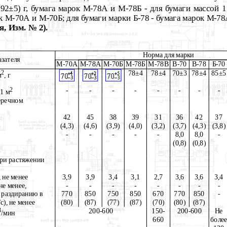
92±5) г, бумага марок М-78А и М-78Б - для бумаги массой 1
ок М-70А и М-70Б; для бумаги марки Б-78 - бумага марок М-7
, Изм. № 2).
Норма для марки
зателя
М-70А
М-78А
М-70Б
М-78Б
М-78В
В-70
В-78
Б-70
2
78±4
78±4
70±3
78±4
85±5
м
, г
2
-
-
-
-
-
-
-
-
1 м
еречном
42
45
38
39
31
36
42
37
(4,3)
(4,6)
(3,9)
(4,0)
(3,2)
(3,7)
(4,3)
(3,8)
-
-
-
-
-
8,0
8,0
-
(0,8)
(0,8)
при растяжении
 не менее
3,9
3,9
3,4
3,1
2,7
3,6
3,6
3,4
не менее,
-
-
-
-
-
-
-
-
 раздиранию в
770
850
750
850
670
770
850
-
), не менее
(80)
(87)
(77)
(87)
(70)
(80)
(87)
3
200-600
150-
200-600
Не
/мин
660
боле