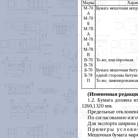
Марка
Харак
М-70
Бумага мешочная непр
А
М-70
Б
М-78
А
М-78
Б
М-78
В
В-70
То же, влагопрочная
В-78
Б-70
Бумага мешочная биту
Б-78
одной стороны битум
П
То же, ламинированна
(Измененная редакция
1.2. Бумага должна из
1260,1320 мм.
Предельные отклонени
По согласованию изго
Для экспорта ширина 
Примеры условн
Мешочная бумага марк