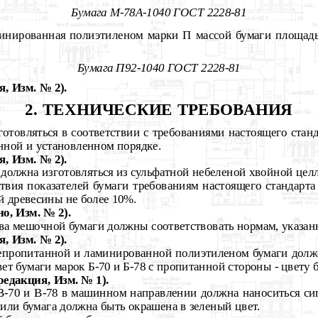
Бумага М-78А-1040 ГОСТ 2228-81
инированная полиэтиленом марки П массой бумаги площад
Бумага П92-1040 ГОСТ 2228-81
, Изм. № 2).
2. ТЕХНИЧЕСКИЕ ТРЕБОВАНИЯ
готовляться в соответствии с требованиями настоящего стан
нной и установленном порядке.
, Изм. № 2).
 должна изготовляться из сульфатной небеленой хвойной цел
твия показателей бумаги требованиям настоящего стандарта
й древесины не более 10%.
о, Изм. № 2).
ства мешочной бумаги должны соответствовать нормам, указа
, Изм. № 2).
епропитанной и ламинированной полиэтиленом бумаги долже
ет бумаги марок Б-70 и Б-78 с пропитанной стороны - цвету 
редакция, Изм. № 1).
 В-70 и В-78 в машинном направлении должна наноситься си
или бумага должна быть окрашена в зеленый цвет.