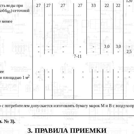
120
сть воды при
27
27
27
27
33
22
22
-
Кобб
) сеточной
60
е менее
-
-
-
-
-
3,0
3,0
-
-
-
-
-
-
-
-
2,5
7-11
нее
-
-
-
-
-
-
-
-
2
-
-
-
-
-
-
-
-
и площадью 1 м
 с потребителем допускается изготовлять бумагу марок М и В с воздухоп
. № 3).
3. ПРАВИЛА ПРИЕМКИ