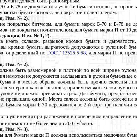
й бумаги должен быть равномерным.
-70 и Б-78 не допускаются участки бумаги-основы, не пропи
участки бумаги-основы, не покрытой полиэтиленом.
, Изм. № 2).
 не покрытых битумом, для бумаги марок Б-70 и Б-78 не 
ок, не покрытых полиэтиленом, для бумаги марки П от 10 до
едакция, Изм. № 1, 2).
на иметь складок, разрывов кромки бумаги и дырчатости.
вы кромки бумаги, дырчатость допускаются в рулонной бумаг
ов, определенный по
ГОСТ 13525.5-68
, для марки П не прев
, Изм. № 2).
должна быть равномерной и плотной по всей ширине рулона
я намотки не допускается закладывать в рулоны бумажные о
 бумаги в местах обрыва должны быть прочно склеены ли
слоем нерастекающегося клея, причем смежные слои бумаги н
 рулоне не должно превышать трех. Для бумаги, предназначе
жно превышать одной. Места склеек должны быть отмечены 
2. Бумага марки Б-70 переводится во 2-й сорт при наличии
ого удлинения при растяжении в поперечном направлении не
3
оницаемости не более чем до 200 см
/мин.
, Изм. № 3).
овы для бумаги марки П должна использоваться мешочная бу