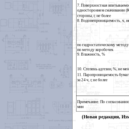
7. Поверхностная впитываемо
одностороннем смачивании (
стороны, г, не более
8. Водонепроницаемость, ч, н
по гидростатическому методу
по методу коробочек
9. Влажность, %
10. Степень адгезии, %, не ме
11. Паропроницаемость бумаг
за 24 ч, г, не более
Примечание. По согласованию
мин
(Новая редакция, Изм