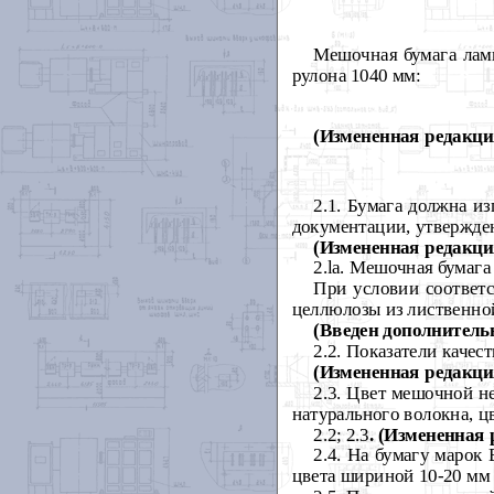
Мешочная бумага лам
рулона 1040 мм:
(Измененная редакция
2.1. Бумага должна из
документации, утвержде
(Измененная редакция
2.
la
. Мешочная бумага
При условии соответс
целлюлозы из лиственно
(Введен дополнительн
2.2. Показатели каче
(Измененная редакция
2.3. Цвет мешочной н
натурального волокна, цв
2.2; 2.3
. (Измененная 
2.4. На бумагу марок
цвета шириной 10-20 мм 