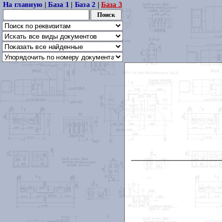
На главную
|
База 1
|
База 2
|
База 3