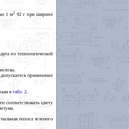
2
ью 1 м
92 г при ширине
дарта по технологической
люлозы.
 допускается применение
нным в
та
б
л
.
2
.
н соответствовать цвету
битума.
гнальная полоса зеленого