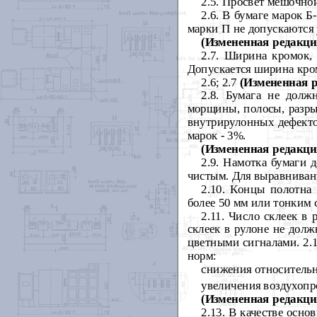
2.5. Просвет мешочно
2.6. В бумаге марок Б
марки П не допускаются 
(Измененная редакция
2.7. Ширина кромок,
Допускается ширина кром
2.6; 2.7
(Измененная р
2.8. Бумага не долж
морщины, полосы, разры
внутрирулонных дефект
марок - 3%.
(Измененная редакция
2.9. Намотка бумаги 
чистым. Для выравнивани
2.10. Концы полотна
более 50 мм или тонким 
2.11. Число склеек в
склеек в рулоне не дол
цветными сигналами. 2.1
норм:
снижения относительн
увеличения воздухопр
(Измененная редакция
2.13. В качестве осн