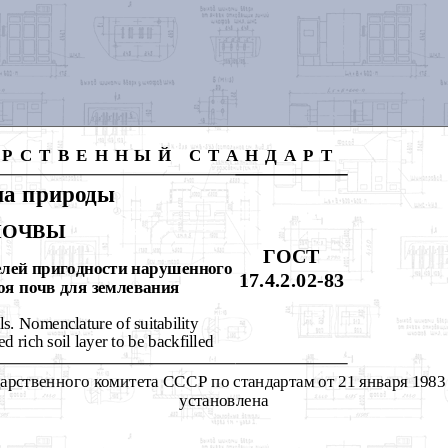
АРСТВЕННЫЙ
СТА
H
ДАРТ
на природы
ПОЧВЫ
ГОСТ
елей пригодности нарушенного
17.4.2.02-83
оя почв для землевания
ls. Nomenclature of suitability
ed rich soil layer to be backfilled
рственного комитета СССР по стандартам от 21 января 1983 
установлена