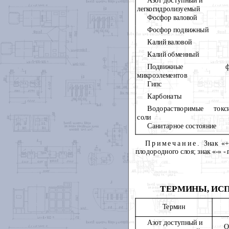
Азот доступный и
легкогидролизуемый
Фосфор валовой
Фосфор подвижный
Калий валовой
Калий обменный
Подвижные фо
микроэлементов
Гипс
Карбонаты
Водорастворимые токс
соли
Санитарное состояние
Примечание.
Знак «+»
плодородного слоя; знак «
-
»
-
п
ТЕРМИНЫ, ИСП
Термин
Азот доступный и
О