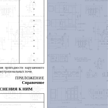
+
+
+
+
+
+
+
+
+
+
ния пригодности нарушенного
 внутризональных почв.
ПРИЛОЖЕНИЕ
Справочное
СНЕНИЯ К НИМ