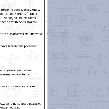
 резко не соответствующих
засоленные, очень богатые
 или под влиянием каких-
е все органические почвы
твенно выражается мощностью
рост и развитие растений
же подлежащий снятию.
Временно может быть
; могут обмениваться на
реходить из почвы в водные,
роколичествах