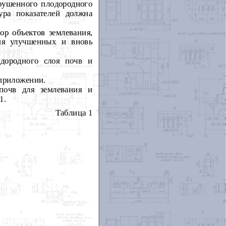
арушенного плодородного
ура показателей должна
ор объектов землевания,
дия улучшенных и вновь
дородного слоя почв и
 приложении.
почв для землевания и
1.
Таблица 1