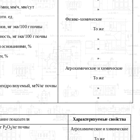
/мин, мм/ч, мм/сут
»
отн. ед.
Физико-химические
ов, мг экв/100 г почвы
То же
ность, мг экв/100 г почвы
»
и основаниями,
%
»
ти, %
»
Агрохимические и химические
То же
когидролизуемый, мг
N
/кг почвы
»
»
ание показателя
Характеризуемые свойства
г Р
О
/кг почвы
2
5
Агрохимические и химические
То же