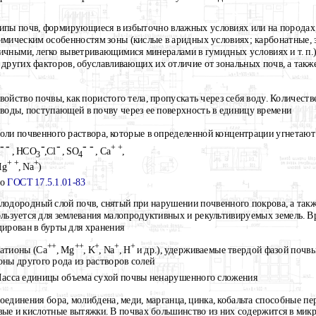
ипы почв, формирующиеся в избыточно влажных условиях или на породах,
имическим особенностям зоны (кислые в аридных условиях; карбонатные, 
ичными, легко выветривающимися минералами в гумидных условиях и т. п.),
 других факторов, обуславливающих их отличие от зональных почв, а такж
войство почвы, как пористого тела, пропускать через себя воду. Количес
 воды, поступающей в почву через ее поверхность в единицу времени
оли почвенного раствора, которые в определенной концентрации угнетают 
-
-
-
-
-
-
+
+
, НСО
,Сl
,
S
О
, Са
,
3
4
+
+
+
Mg
,
Na
)
По
ГОСТ 17.5.1.01-83
лодородный слой почв, снятый при нарушении почвенного покрова, а так
льзуется для землевания малопродуктивных и рекультивируемых земель. 
дирован в бурты для хранения
+
+
+
+
+
+
+
атионы (Са
,
Mg
,
K
,
Na
,
H
и др.), удерживаемые твердой фазой почвы
оны другого рода из растворов солей
асса единицы объема сухой почвы ненарушенного сложения
оединения бора, молибдена, меди, марганца, цинка, кобальта способные пе
вые и кислотные вытяжки. В почвах большинство из них содержится в мик