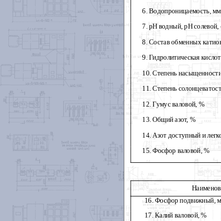
6. Водопроницаемость, мм
7. рН водный, рН солевой, 
8. Состав обменных катион
9. Гидролитическая кислот
10. Степень насыщенност
11. Степень солонцеватос
12. Гумус валовой, %
13. Общий азот, %
14. Азот доступный и лег
15. Фосфор валовой, %
Наименов
16. Фосфор подвижный, м
17. Калий валовой, %