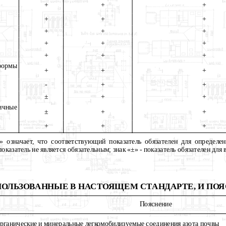
+
+
+
+
+
+
+
+
+
+
+
+
+
+
+
рмы
+
+
+
-
+
+
±
+
+
ичные
±
+
+
+
+
+
 означает, что соответствующий показатель обязателен для определе
оказатель не является обязательным; знак «±»
-
показатель обязателен для
ОЛЬЗОВАННЫЕ В НАСТОЯЩЕМ СТАНДАРТЕ, И ПОЯ
Пояснение
рганические и минеральные легкомобилизуемые соединения азота почвы