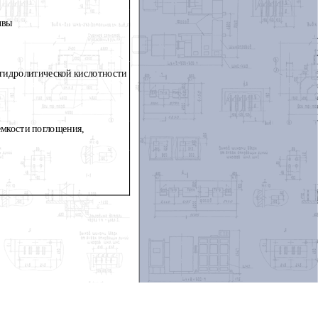
чвы
гидролитической кислотности
мкости поглощения,