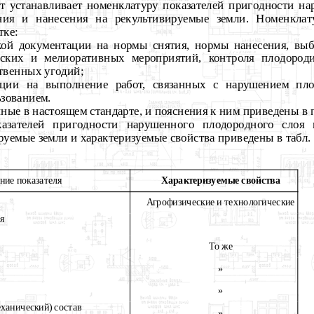
рт устанавливает номенклатуру показателей пригодности н
ния и нанесения на рекультивируемые земли. Номенклат
тке:
кой документации на нормы снятия, нормы нанесения, выб
еских и мелиоративных мероприятий, контроля плодоро
твенных угодий;
ации на выполнение работ, связанных с нарушением пло
зованием.
ные в настоящем стандарте, и пояснения к ним приведены в
казателей пригодности нарушенного плодородного слоя 
руемые земли и характеризуемые свойства приведены в табл. 
ние показателя
Характеризуемые свойства
Агрофизические и технологические
я
То же
»
»
еханический) состав
»