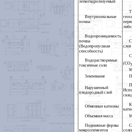
легкогидролизуемый
Т
Внутризональные
геох
почвы
перв
либо
Водопроницаемость
почвы
С
(Водопропускная
слоя
способность)
С
Водорастворимые
(СО
3
токсичные соли
Землевание
П
Нарушенный
Испо
плодородный слой
скла
К
Обменные катионы
кати
Объемная масса
М
Подвижные формы
С
микроэлементов
соле