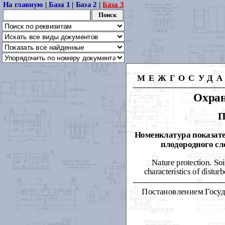
На главную
|
База 1
|
База 2
|
База 3
МЕЖГОСУД
Охра
Номенклатура показат
плодородного сл
Nature protection. Soi
characteristics of disturb
Постановлением Госуда