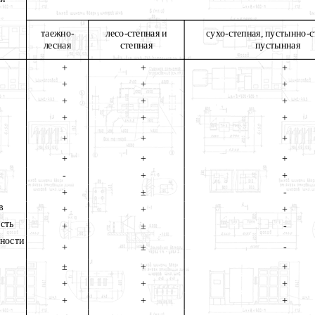
таежно-
лесо-степная и
сухо-степная, пустынно-с
лесная
степная
пустынная
+
+
+
+
+
+
+
+
+
+
+
+
+
+
+
+
+
+
-
+
+
+
±
-
в
+
+
+
сть
+
±
-
ости
+
±
-
±
+
+
+
+
+
+
+
+