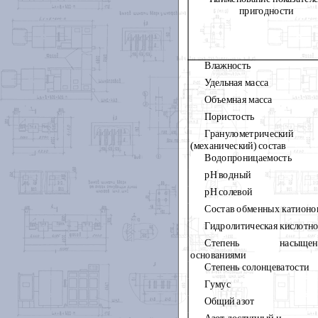
пригодности
Влажность
Удельная масса
Объемная масса
Пористость
Гранулометрический
(механический) состав
Водопроницаемость
рН водный
рН солевой
Состав обменных катионо
Гидролитическая кислотно
Степень насыщенн
основаниями
Степень солонцеватости
Гумус
Общий азот