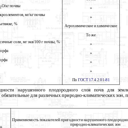
О/кг почвы
2
»
роэлементов, мг/кг почвы
»
вытяжке, %
Агрохимические и химические
То же
ичные соли, мг экв/100 г почвы, %
»
торфа
»
торфа
»
»
е
По
ГОСТ 17.4.2.01-81
одности нарушенного плодородного слоя почв для земл
 обязательные для различных природно-климатических зон, пр
Применяемость показателей пригодности нарушенного плодородног
природно-климатических зон
ей