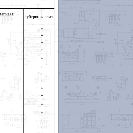
тепная и
субтропическая
+
+
+
+
+
+
+
+
+
+
+
+
+
+