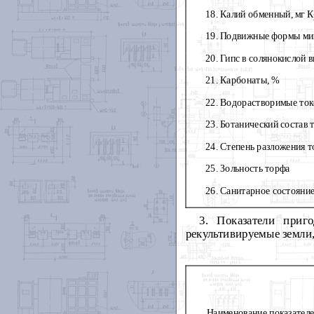
18. Калий обменный, мг К
19. Подвижные формы мик
20. Гипс в солянокислой 
21. Карбонаты, %
22. Водорастворимые токс
23. Ботанический состав 
24. Степень разложения 
25. Зольность торфа
26. Санитарное состояни
3. Показатели приг
рекультивируемые земли,
Наименование показател