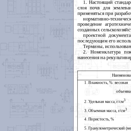
1. Настоящий станда
слоя почв для землева
применяться при разрабо
нормативно-техничес
проведение агротехнич
созданных сельскохозяйс
проектной документ
последующим его исполь
Термины, использован
2. Номенклатура по
нанесения на рекультиви
Наименова
1. Влажность, %: весовая
объемна
3
2. Удельная масса, г/см
3
3. Объемная масса, г/см
4. Пористость, %
5. Гранулометрический (м