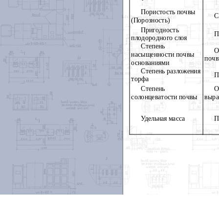
Пористость почвы
С
(Порозность)
Пригодность
плодородного слоя
Степень
О
насыщенности почвы
почв
основаниями
Степень разложения
торфа
Степень
О
солонцеватости почвы
выра
Удельная масса