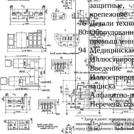
защитные, п
крепежные
76
Детали техно
80
Оборудован
промышленн
94
Медицинская
Иллюстриров
Введение
Иллюстриро
записка
Алфавитно-
Перечень со
___________
* Здесь и далее: изменения по
заказчика (от Минобороны Росси
перед утверждением с Представит