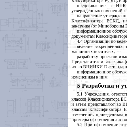
Классификатора ЕСКД, и ор
представление в ИПК 
утвержденных изменений к 
направление утвержденн
Классификатора ЕСКД, и
заказчика (от Минобороны 
информационное обслужи
документам Классификатор
4.4 Организации по вед
ведение закрепленных 
машинных носителях;
разработку проектов изм
Представителем заказчика 
их во ВНИИКИ Госстандарта
информационное обслужи
изменениям к ним.
5 Разработка и 
5.1 Учреждения, ответс
классов Классификатора ЕС
и затем представляют во 
классам Классификатора 
изменений, приведенным 
примеры оформления листо
5.2 При оформлении тит