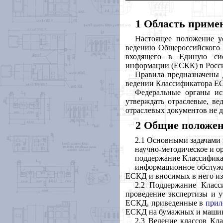
1 Область приме
Настоящее положение у
ведению Общероссийского 
входящего в Единую сис
информации (ЕСКК) в Росс
Правила предназначены 
ведении Классификатора Е
Федеральные органы ис
утверждать отраслевые, в
отраслевых документов не 
2 Общие положе
2.1 Основными задачами
научно-методическое и о
поддержание Классифика
информационное обслужи
ЕСКД и вносимых в него и
2.2 Поддержание Класс
проведение экспертизы и 
ЕСКД, приведенные в
прил
ЕСКД на бумажных и машин
2.3 Ведение классов Кл