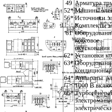
49
Арматура тр
52*
Машины эле
56*
Источники э
Комплекты э
61
Оборудовани
коксовое. 
окускования
62*
Установки к
63*
Оборудован
кондиционир
64*
Аппараты эл
1000 В включ
65*
Турбогенера
электрома
электрическ