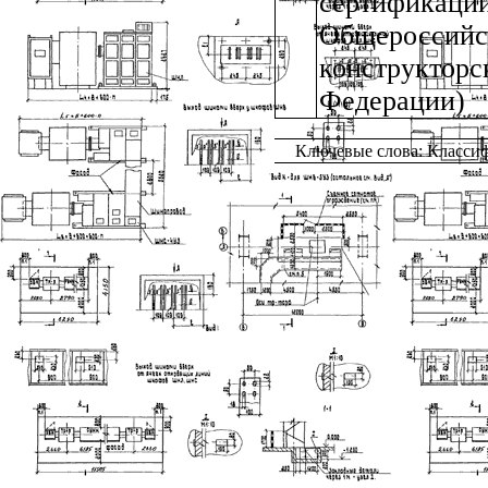
сертифика
Общеросси
конструкторс
Федерации)
Ключевые слова: Класси