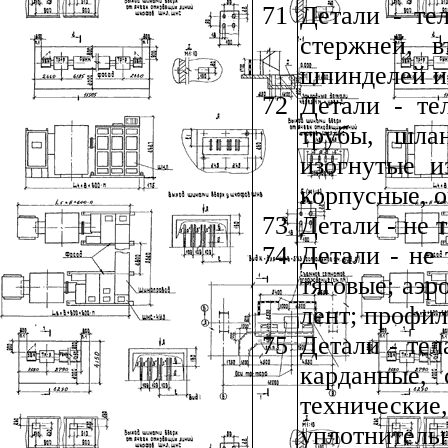
71
Детали - те
стержней, в
шпинделей и
72
Детали - те
трубы, шлан
изогнутые и
корпусные, 
73
Детали - не 
74
Детали - не
тяговые; аэр
лент; профи
75
Детали - тел
карданные, 
техническ
уплотнитель