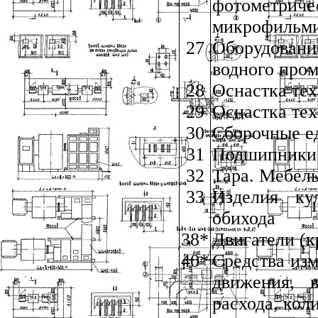
фотометри
микрофильми
27
Оборудовани
водного про
28
Оснастка те
29
Оснастка те
30
Сборочные е
31
Подшипники 
32
Тара. Мебел
33
Изделия кул
обихода
38*
Двигатели (к
40*
Средства изм
движения, в
расхода, кол