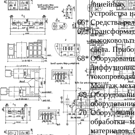
линейные, 
устройства н
66*
Средства рел
67*
Трансформа
высоковольт
света. Приб
68*
Оборудовани
диффузионн
токопровод
Монтаж мех
69
Оборудовани
оборудовани
70
Оборудовани
обработки м
материалов, 