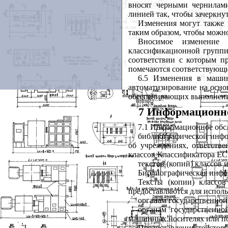
вносят черными чернилам
линией так, чтобы зачеркну
Изменения могут также 
таким образом, чтобы можно
Вносимое изменение
классификационной группир
соответствии с которым п
помечаются соответствующи
6.5 Изменения в маши
автоматизирование на осн
обеспечивающих выполнени
7 Информационн
7.1 Информационное обсл
библиографической инфо
об учреждениях, ответств
классов Классификатора ЕС
текстов (копий) классов
Библиографическая инфор
Тексты (копии) классо
предоставляются для исполь
органам государственно
органам государственн
машинных носителях или п
Предоставление текстов