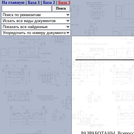
На главную
|
База 1
|
База 2
|
База 3
РАЗРАБОТАНЫ Всероссий