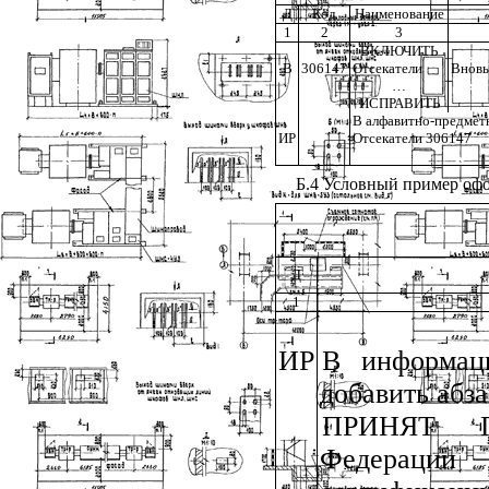
Д
Код
Наименование
1
2
3
ВКЛЮЧИТЬ
В
306147
Отсекатели
Вновь
…
ИСПРАВИТЬ
В алфавитно-предмет
ИР
Отсекатели 306147
Б.4 Условный пример оф
Д
1
ИР
В информац
добавить абза
ПРИНЯТ По
Федерации