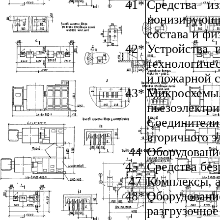
41*
Средства и
ионизирующи
состава и фи
42*
Устройства 
технологиче
и пожарной 
43*
Микросхемы.
пьезоэлект
Соединител
вторичного 
44
Оборудовани
45*
Средства без
47
Комплексы, 
48*
Оборудова
разгрузочное