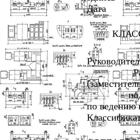
Дата
КЛАС
Руководите
Р
(заместител
по
по ведению 
Классифик