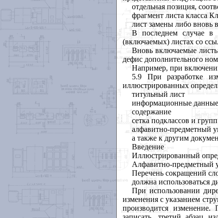
отдельная позиция, соот
фрагмент листа класса К
лист замены либо вновь 
В последнем случае в 
(включаемых) листах со сс
Вновь включаемые листы 
дефис дополнительного номе
Например, при включении
5.9 При разработке и
иллюстрированных определит
титульный лист
информационные данны
содержание
сетка подклассов и групп
алфавитно-предметный ук
а также к другим докум
Введение
Иллюстрированный опред
Алфавитно-предметный ук
Перечень сокращений сло
должна использоваться 
При использовании дир
изменения с указанием стру
производится изменение. 
записать, третий абзац и