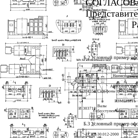
СОГЛАСОВ
Представит
Р
Б.2 Условный пример оф
ЕСКД 30.012-2000
Д
Код
Наименование
1
2
3
АННУЛИРОВАТ
А
304554
Сильфоны трехслойные
…
ИЗМЕНИТЬ
Валы шлиц
И
303718
бесступенчатые
…
Б.3 Условный пример оф
ЕСКД 30.012-2000