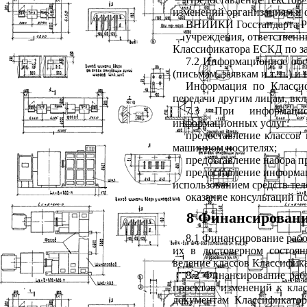
изменений организациям и 
ВНИИКИ Госстандарта Р
учреждения, ответственн
Классификатора ЕСКД по за
7.2 Информационное обс
(письмам, заявкам и т. п.) и
Информация по Классиф
передачи другим лицам, вк
7.3 При информацио
информационных услуг:
предоставление классо
машинном носителях;
предоставление набора 
предоставление информа
использованием средств те
оказание консультаций 
8 Финансировани
8.1 Финансирование раб
их в достоверном состоян
ведение классов Классифика
8.2 Финансирование ра
проектов изменений к кла
документам Классификатор