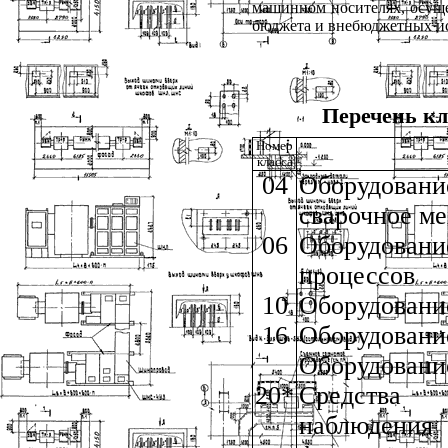
машинном носителях, осущес
бюджета и внебюджетных и
Перечень кл
Номер
класса
04
Оборудовани
сварочное м
06
Оборудовани
процессов
10
Оборудовани
16
Оборудован
Оборудование
20*
Средства о
наблюден