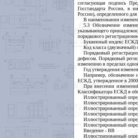
согласующая подпись Пре
Госстандарта России, в н
России), определенного для
В наименовании изменени
5.3 Обозначение измен
указывающего принадлежнос
порядкового регистрационно
Буквенный индекс ЕСКД о
Код класса (двузначный) 
Порядковый регистрацио
дефисом. Порядковый реги
изменению в пределах одног
Год утверждения изменен
Например, обозначение 
ЕСКД, утвержденное в 2000 
При внесении изменений
Классификатора ЕСКД в обо
Иллюстрированный опреде
Иллюстрированный опреде
Иллюстрированный опреде
Иллюстрированный опреде
Иллюстрированный опреде
Иллюстрированный опреде
Введение - ВВ
Иллюстрированный опреде