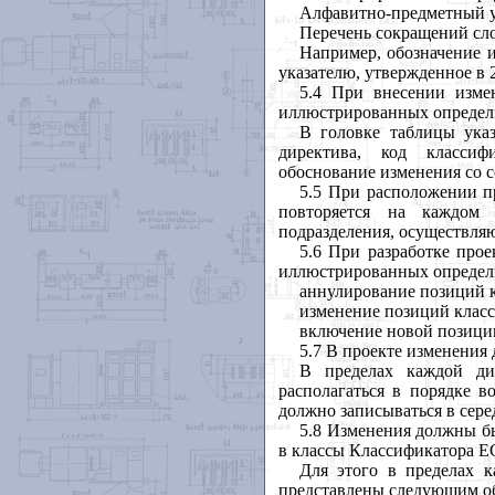
Алфавитно-предметный у
Перечень сокращений сло
Например, обозначение 
указателю, утвержденное в 2
5.4 При внесении изме
иллюстрированных определи
В головке таблицы указ
директива, код классиф
обоснование изменения со 
5.5 При расположении п
повторяется на каждом 
подразделения, осуществля
5.6 При разработке про
иллюстрированных определи
аннулирование позиций 
изменение позиций клас
включение новой позици
5.7 В проекте изменения
В пределах каждой ди
располагаться в порядке в
должно записываться в сере
5.8 Изменения должны б
в классы Классификатора 
Для этого в пределах 
представлены следующим о