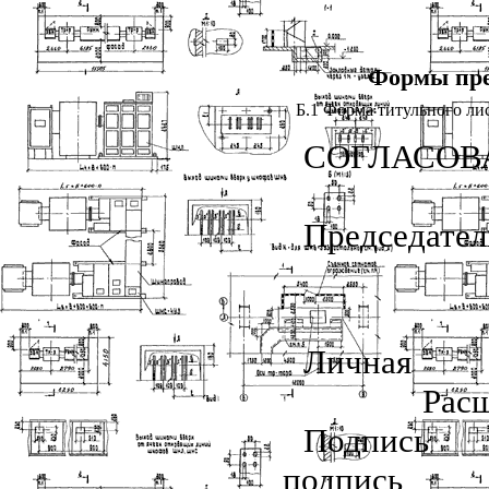
Формы пре
Б.1 Форма титульного ли
СОГЛАСОВ
Предс
Личная
Рас
Подпись
подпись