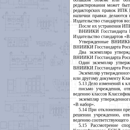
редактирования может быт
редакторских правок ИПК И
наличии правки делаются 
Издательство стандартов в
После их устранения ИПК
ВНИИКИ Госстандарта Р
Издательство стандартов «В
Утвержденные ВНИИКИ 
ВНИИКИ Госстандарта Рос
Два экземпляра утверж
ВНИИКИ Госстандарта Росси
Один экземпляр утверж
ВНИИКИ Госстандарта России
Экземпляр утвержденного
или другому документу Кл
5.13 Дело изменений к к
письмо учреждения, от
ведению классов Классифик
экземпляр утвержденног
«В набор».
5.14 При отклонении пр
решении учреждению, отв
ведению соответствующего 
5.15 Рассмотрение с