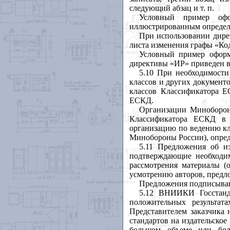
следующий абзац и т. п.
Условный пример оф
иллюстрированным определи
При использовании дире
листа изменения графы «Ко
Условный пример оформ
директивы «ИР» приведен 
5.10 При необходимост
классов и других документ
классов Классификатора Е
ЕСКД.
Организации Миноборон
Классификатора ЕСКД в 
организацию по ведению кл
Минобороны России), опред
5.11 Предложения об и
подтверждающие необходим
рассмотрения материалы (о
усмотрению авторов, предл
Предложения подписываю
5.12 ВНИИКИ Госстанда
положительных результат
Представителем заказчика 
стандартов на издательское
большом объеме или боль