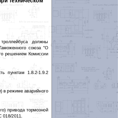
при техническом
 троллейбуса должны
 Таможенного союза "О
ого решением Комиссии
ь пунктам 1.8.2-1.9.2
и) в режиме аварийного
го) привода тормозной
С 018/2011.