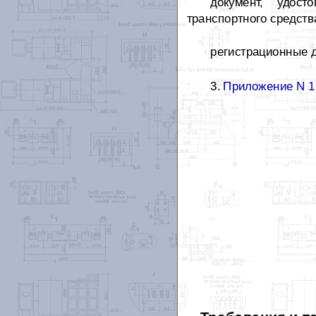
документ, удос
транспортного средства
регистрационные д
3.
Приложение N 1