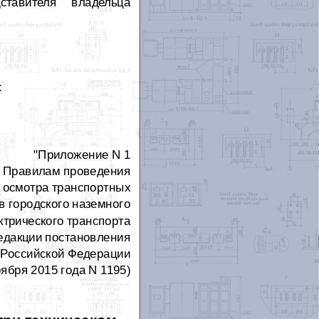
ставителя владельца
:
"Приложение N 1
к Правилам проведения
о осмотра транспортных
в городского наземного
ктрического транспорта
редакции постановления
 Российской Федерации
оября 2015 года N 1195)