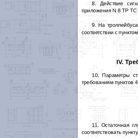
8. Действие сиг
приложения N 8 ТР ТС 
9. На троллейбуса
соответствии с пунктом
IV. Тр
10. Параметры ст
требованиям пунктов 4
11. Остаточная г
соответствовать пункту