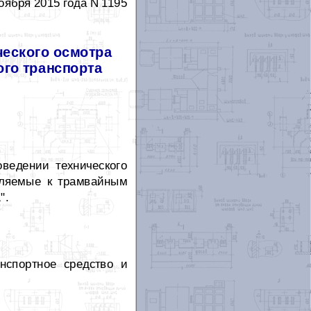
ноября 2015 года N 1195
ческого осмотра
ого транспорта
ведении технического
вляемые к трамвайным
".
анспортное средство и