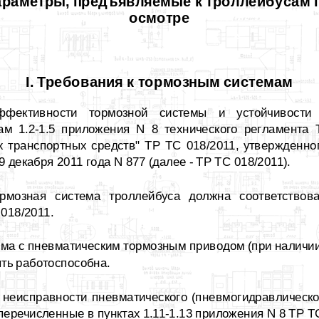
араметры, предъявляемые к троллейбусам 
осмотре
I. Требования к тормозным системам
ффективности тормозной системы и устойчивости
там 1.2-1.5 приложения N 8 технического регламента
х транспортных средств" ТР ТС 018/2011, утвержденн
 декабря 2011 года N 877 (далее - ТР ТС 018/2011).
рмозная система троллейбуса должна соответствоват
018/2011.
ема с пневматическим тормозным приводом (при наличи
ть работоспособна.
 неисправности пневматического (пневмогидравлическо
перечисленные в пунктах 1.11-1.13 приложения N 8 ТР Т