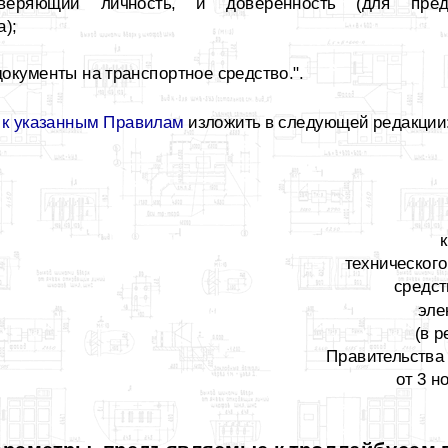
товеряющий личность, и доверенность (для пред
);
окументы на транспортное средство.".
 к указанным Правилам
изложить в следующей редакции
техническог
средст
эле
(в 
Правительства
от 3 н