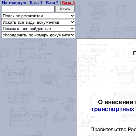
На главную
|
База 1
|
База 2
|
База 3
О внесении
транспортных 
Правительство Ро