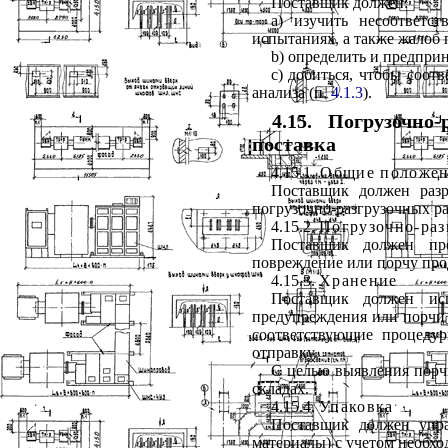
Поставщик должен:
а) изучить несоответс
испытаниях, а также жалоб
b) определить и предпри
с) добиться, чтобы соо
анализа (п.
4.1.3
).
4.15. Погрузочно
поставка
4.15.1.
Общие положен
Поставщик должен разр
погрузочно-разгрузочных ра
4.15.2.
Погрузочно-раз
Поставщик должен пре
повреждение или порчу про
4.15.3.
Хранение
Поставщик должен ис
предупреждения или порчи 
соответствующие процеду
отправку.
С целью выявления порч
складах.
4.15.4.
Упаковка
Поставщик должен упра
материалы) с учетом необх