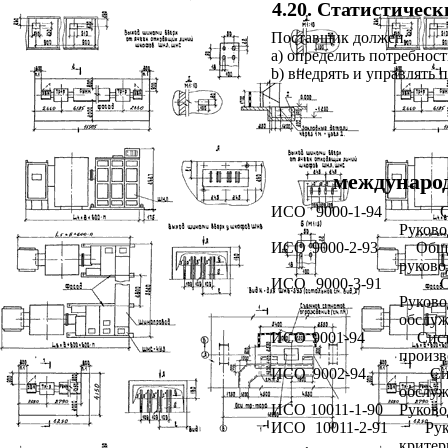
4.20. Статистичес
Поставщик должен:
а) определить потребност
b) внедрять и управлять
междунаро
ИСО 9000-1-94 Общее 
Руково
ИСО 9000-2-93 Общее р
руково
ИСО 9000-3-91 Общее 
Руков
обслуж
ИСО 9001-94 Системы к
произв
ИСО 9002-94 Системы 
обслуж
ИСО 10011-1-90 Руководя
ИСО 10011-2-91 Руково
критер