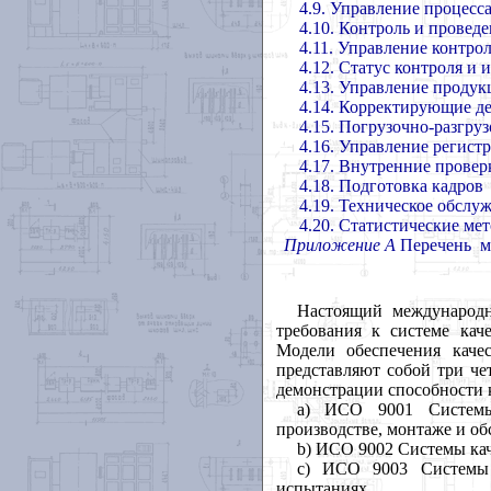
4.9. Управление процесс
4.10. Контроль и провед
4.11. Управление контр
4.12. Статус контроля и
4.13. Управление проду
4.14. Корректирующие д
4.15. Погрузочно-разгруз
4.16. Управление регист
4.17. Внутренние провер
4.18. Подготовка кадров
4.19. Техническое обслу
4.20. Статистические ме
Приложение А
Перечень м
Настоящий международн
требования к системе кач
Модели обеспечения каче
представляют собой три че
демонстрации способности 
а) ИСО 9001 Системы 
производстве, монтаже и о
b) ИСО 9002 Системы кач
с) ИСО 9003 Системы к
испытаниях.