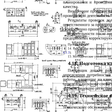
планирования и проведени
качества.
Внутренние проверки ка
проверяемую деятельность.
Результаты проверок д
ответственного за проверен
своевременно принять меры
В деятельности после пр
предпринятых корректирую
Примечания
:
14. Результаты внутренних пр
4.1.3
).
15. Методические указания по
4.18. Подготовка к
Поставщик должен разр
определения потребностей
работы, влияющие на качес
определен на основе соотве
соответствующую регистрац
4.19. Техническое
Область применения на
техническому обслуживани