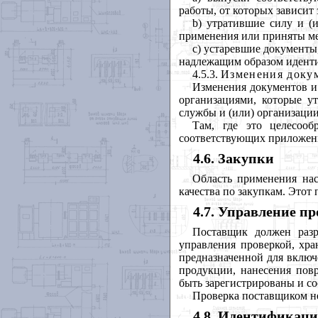
работы, от которых зависи
b) утратившие силу и (
применения или приняты ме
с) устаревшие документы
надлежащим образом идент
4.5.3.
Изменения доку
Изменения документов и
организациями, которые у
службы и (или) организаци
Там, где это целесооб
соответствующих приложен
4.6. Закупки
Область применения нас
качества по закупкам. Этот
4.7. Управление п
Поставщик должен разр
управления проверкой, хр
предназначенной для включ
продукции, нанесения пов
быть зарегистрированы и с
Проверка поставщиком не
4.8. Идентификац