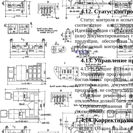
10012, можно использовать как ме
4.12. Статус конт
Статус контроля и испы
соответствие или несоо
Идентификация статуса конт
(или) документированных п
продукции, обеспечивая 
необходимый контроль и ис
4.13.2
).
4.13. Управление 
4.13.1
. Общие положе
Управление продукцией 
поставлялась продукция, 
идентификацию, документир
продукции, не соответству
Описание ремонтных ра
отклонения должно быть до
Отремонтированная и (
соответствии с программой
4.14. Корректирую
4.14.1.
Общие положен