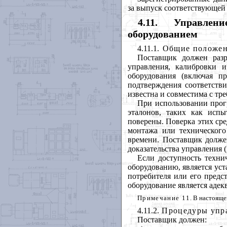
за выпуск соответствующей
4.11. Управле
оборудованием
4.11.1
. Общие положе
Поставщик должен разр
управления, калибровки и
оборудования (включая п
подтверждения соответств
известна и совместима с тр
При использовании прог
эталонов, таких как исп
поверены. Поверка этих сре
монтажа или техническог
времени. Поставщик должен
доказательства управления 
Если доступность техни
оборудованию, является ус
потребителя или его предст
оборудование является адек
Примечание 11
. В настоящ
4.11.2.
Процедуры упр
Поставщик должен: