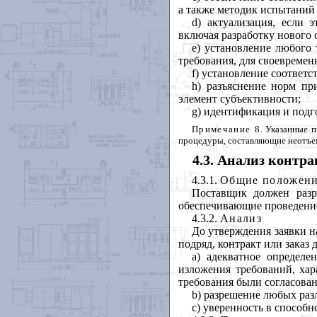
а также
методик испытаний
d) актуализация, если 
включая разработку нового 
е) установление любого
требования, для своевремен
f) установление соответ
h) разъяснение норм пр
элемент субъективности;
g) идентификация и подго
Примечание 8
. Указанные 
процедуры, составляющие неотъе
4.3. Анализ контра
4.3.1.
Общие положен
Поставщик должен разр
обеспечивающие проведение
4.3.2.
Анализ
До утверждения заявки на
подряд, контракт или заказ
а) адекватное определ
изложения требований, хар
требования были согласован
b) разрешение любых раз
с) уверенность в способн