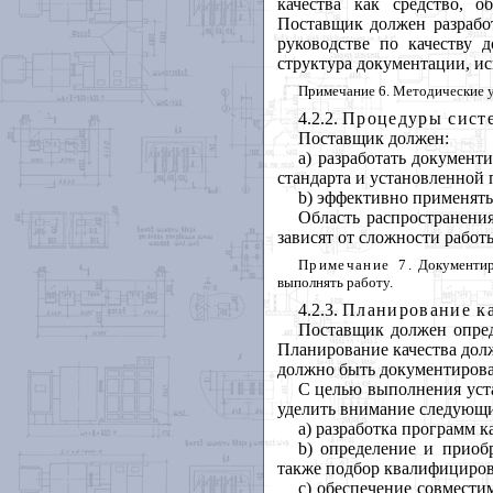
качества как средство, 
Поставщик должен разработ
руководстве по качеству
структура документации, ис
Примечание 6. Методические у
4.2.2.
Процедуры систе
Поставщик должен:
а) разработать докумен
стандарта и установленной 
b) эффективно применять
Область распространения
зависят от сложности работ
Примечание 7
. Документи
выполнять работу.
4.2.3.
Планирование ка
Поставщик должен опред
Планирование качества дол
должно быть документирова
С целью выполнения уст
уделить внимание следующи
а) разработка программ к
b) определение и приоб
также подбор квалифицирова
с) обеспечение совмести