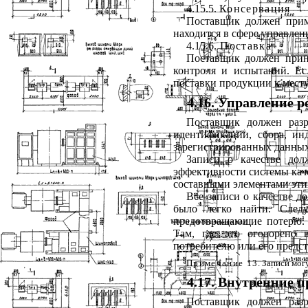
4.15.5.
Консервация
Поставщик должен прим
находится в сфере управле
4.15.6.
Поставка
Поставщик должен прин
контроля и испытаний. Ес
поставки продукции к месту
4.16. Управление 
Поставщик должен разр
идентификации, сбора, инд
зарегистрированных данных 
Записи о качестве дол
эффективности системы каче
составными элементами эти
Все записи о качестве д
было легко найти. След
предотвращающие потерю. 
Там, где это оговорено 
потребителю или его предс
Примечание 13
. Записи мог
4.17. Внутренние 
Поставщик должен разр