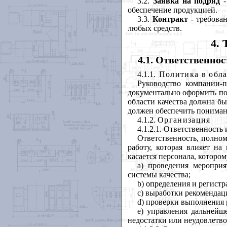
3.2.
Заявка на подряд
-
обеспечение продукцией.
3.3.
Контракт
- требова
любых средств.
4.
4.1. Ответственнос
4.1.1
. Политика в обла
Руководство компании-
документально оформить пол
области качества должна бы
должен обеспечить понимани
4.1.2.
Организация
4.1.2.1. Ответственность
Ответственность, полно
работу, которая влияет н
касается персонала, которо
а) проведения меропри
системы качества;
b) определения и регист
с) выработки рекомендац
d) проверки выполнения
е) управления дальнейш
недостатки или неудовлетво