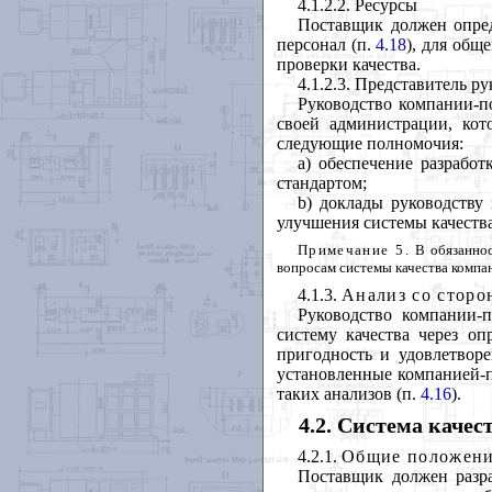
4.1.2.2. Ресурсы
Поставщик должен опред
персонал (п.
4.18
), для общ
проверки качества.
4.1.2.3. Представитель р
Руководство компании-п
своей администрации, ко
следующие полномочия:
а) обеспечение разрабо
стандартом;
b) доклады руководству
улучшения системы качества
Примечание 5.
В обязаннос
вопросам системы качества компа
4.1.3.
Анализ со сторо
Руководство компании-п
систему качества через оп
пригодность и удовлетворе
установленные компанией-п
таких анализов (п.
4.16
).
4.2. Система качес
4.2.1.
Общие положен
Поставщик должен разра