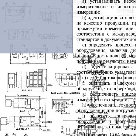
а) устанавливать необ
измерительное и испытат
измерений;
b) идентифицировать все
на качество продукции, п
промежутки времени или 
соответствии с междунар
стандартов в документах до
с) определять процесс,
оборудования, включая д
периодичность поверок, мет
полученные результаты неу
d) идентифицировать
соответствующих указателей
е) вести протоколы пове
f) оценивать и докуме
обнаружено, что поверх кон
g) обеспечивать прием
измерений и испытаний;
h) обеспечивать точнос
оборудования при погрузочн
i) оберегать контрол
оборудование и программ
регулировки, которые сдел
Примечание 12.
Систему п