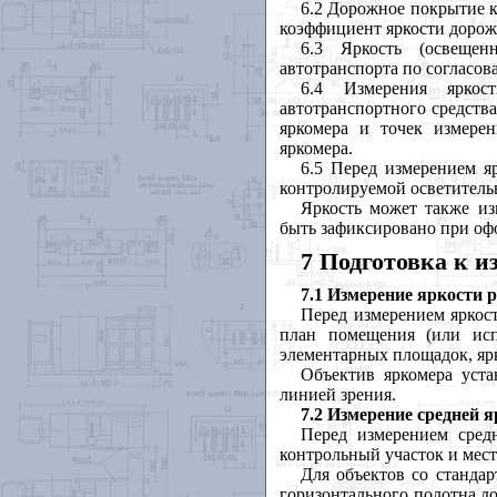
6.2 Дорожное покрытие ко
коэффициент яркости дорож
6.3 Яркость (освеще
автотранспорта по согласо
6.4 Измерения яркос
автотранспортного средств
яркомера и точек измере
яркомера.
6.5 Перед измерением я
контролируемой осветитель
Яркость может также из
быть зафиксировано при оф
7 Подготовка к 
7.1 Измерение яркости 
Перед измерением яркост
план помещения (или исп
элементарных площадок, ярк
Объектив яркомера уста
линией зрения.
7.2 Измерение средней
Перед измерением сред
контрольный участок и мест
Для объектов со станда
горизонтального полотна д