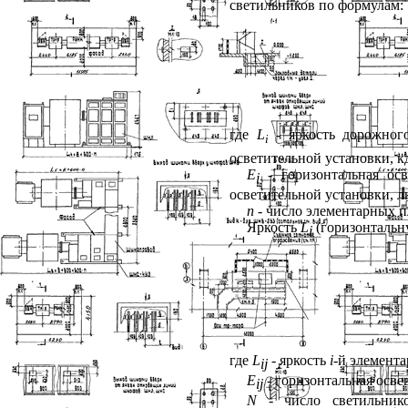
светильников по формулам:
где
L
- яркость дорожно
i
осветительной установки, к
E
- горизонтальная о
i
осветительной установки, л
п
- число элементарных п
Яркость
L
(горизонтальн
i
где
L
- яркость
i
-й элемент
i
j
Е
- горизонтальная осв
ij
N
- число светильник