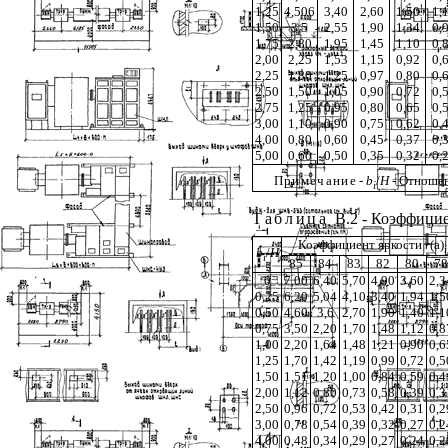
1,25
4,506
3,40
2,60
1,50
1,
1,50
3,5
2,55
1,90
1,34
0,
1,75
2,80
1,95
1,45
1,10
0,
2,00
2,25
1,53
1,15
0,92
0,
2,25
1,80
1,25
0,97
0,80
0,
2,50
1,50
1,05
0,90
0,72
0,
2,75
1,25
0,95
0,80
0,65
0,
3,00
1,10
0,90
0,75
0,62
0,
4,00
0,80
0,60
0,45
0,37
0,
5,00
0,60
0,50
0,35
0,32
0,
Примечани
е -
b
/
H
- Отношен
i
Таблица
В.2 - Коэффици
Коэффициент яркости
r
(
a
)
i
b
/
H
i
85
84
83
82
80
78
0
7,00
6,40
5,70
4,90
3,60
2,3
0,25
6,20
5,04
4,10
3,40
1,94
1,5
0,50
4,60
3,6
2,70
1,90
1,40
1,1
0,75
3,50
2,20
1,70
1,48
1,12
0,8
1,00
2,20
1,64
1,48
1,21
0,90
0,6
1,25
1,70
1,42
1,19
0,99
0,72
0,5
1,50
1,51
1,20
1,00
0,84
0,59
0,4
2,00
1,12
0,80
0,73
0,58
0,39
0,3
2,50
0,96
0,72
0,53
0,42
0,31
0,2
3,00
0,78
0,54
0,39
0,32
0,27
0,2
4,00
0,48
0,34
0,29
0,27
0,24
0,2