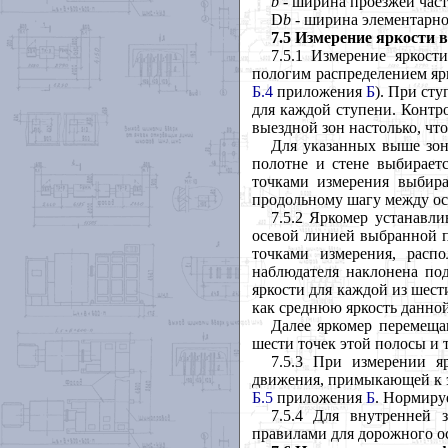
b
- ширина проезжей част
D
b
- ширина элементарн
7.5 Измерение яркости 
7.5.1 Измерение яркос
пологим распределением ярк
Б.4
приложения
Б
). При ст
для каждой ступени. Контро
выездной зон настолько, чт
Для указанных выше зон
полотне и стене выбирает
точками измерения выбира
продольному шагу между о
7.5.2 Яркомер устанавли
осевой линией выбранной п
точками измерения, расп
наблюдателя наклонена под
яркости для каждой из шест
как среднюю яркость данно
Далее яркомер перемещ
шести точек этой полосы и т
7.5.3 При измерении я
движения, примыкающей к эт
Б.5
приложения
Б
. Нормиру
7.5.4 Для внутренней 
правилами для дорожного о