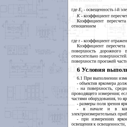
где
E
- освещенность
i
-й эл
i
K
- коэффициент пересчет
Коэффициент пересчет
отношением
где
r
- коэффициент отражен
Коэффициент пересчет
поверхность дорожного п
относительно поверхностей
поверхности проезжей част
6 Условия выпол
6.1 При выполнении изм
- объектив яркомера долж
- на поверхность, средн
проводящего измерения; ес
частями оборудования, то яр
- размеры поля зрения я
- в начале и в конц
электроизмерительных приб
- при измерениях ярко
освещения к освещенности,