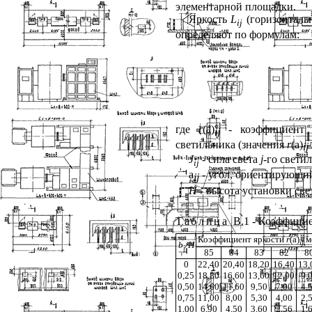
элементарной площадки.
Яркость
L
(горизонталь
ij
определяют по формулам:
где
r
(
a
)
- коэффициент
ij
светильника (значения
r
(
a
)
ij
J
- сила света
j
-го свети
ij
a
- угол, ориентирующи
ij
Н
- высота установки све
Таблица
В.1 - Коэффици
Коэффициент яркости
r
(
a
)
ме
ij
b
/H
i
85
84
83
82
8
0
22,40
20,40
18,20
16,40
13,
0,25
18,80
16,60
13,60
12,00
9,
0,50
14,60
11,60
9,50
7,00
4,
0,75
11,00
8,00
5,30
4,00
2,
1,00
6,90
4,50
3,60
2,56
1,