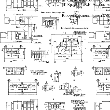
[3] Справочная книга по све
[4] Крауклис В.К. Альбом ко
Ключевые слова: яркость, о