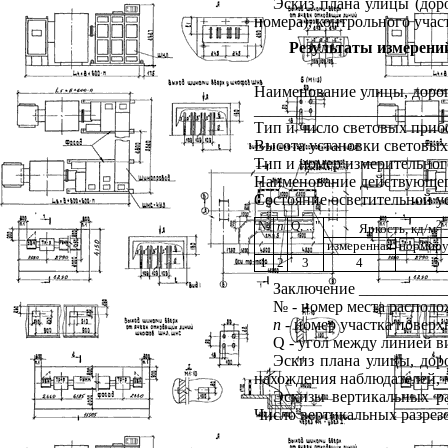
Эскиз плана улицы (дор
номера), контрольного участ
Результаты измерени
Наименование улицы, дорог
________________________
Тип и число световых при
Высота установки световы
Тип и номер измерительно
Наименование действующег
Состояние осветительной 
№
п
Q
, ..."
2
Яркость, кд/м
измеренная
нормиру
1
2
3
4
5
Заключение __________
№ - номер места располо
п
- номер участка поверх
Q
- угол между линией ви
Эскиз плана улицы, дор
нахождения наблюдателей, 
Эскизы вертикальных ра
Число вертикальных разрезо