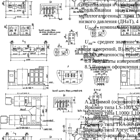
сопротивления и электронн
использовании индуктив
металлогалогенных ламп (
низкого давления (ДНаТ), 4 
U
- номинальное напр
пот
U
- среднее значение 
mt
конце измерений, В).
8.3 Освещенность, прив
8.4 Результаты измерени
8.5 Порядок оформления 
А.1 Прямой (основной) м
Яркомер типа LS-100/LS
Яркомер типа L1000/ L10
Многоканальный радиоме
Яркомер типа ТКА-ЯР (Ро
Яркомер типа Аргус 02 (Р
Люксметр-яркомер типа Т