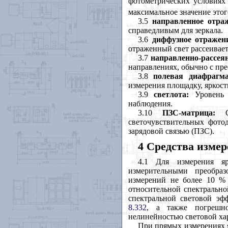
фотометрических условия
максимальное значение этог
3.5
направленное отра
справедливым для зеркала.
3.6
диффузное отражен
отраженный свет рассеивает
3.7
направленно-рассея
направлениях, обычно с пр
3.8
полевая диафрагма
измерения площадку, яркост
3.9
светлота:
Уровень 
наблюдения.
3.10
ПЗС-матрица:
Сп
светочувствительных фото
зарядовой связью (ПЗС).
4 Средства изме
4.1 Для измерения яр
измерительными преобра
измерений не более 10 % 
относительной спектрально
спектральной световой эф
8.332
, а также погрешно
нелинейностью световой ха
При прямых измерениях я