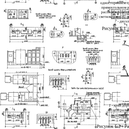
одностороннем о
прямоугольном р
расположении св
светильников;
6
- 
7
- двух
Рисунок Б.1 
1
- край дор
4
- централь
измер
Рисунок Б.2 - 