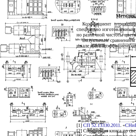
Методика
Коэффициент отражен
специально изготовленных 
но различной чистоты цвет
Визуальным сравнением 
шкале и его коэффициент о
1
-
[1]
СП 52.13330.2011
. «
СНиП
[2] Справочная книга по све