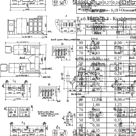
5,00
0,36
0,28
0,27
0,24
0,19
0,1
Примечани
е -
b
/
H
- Отношен
i
Таблица
В.3 - Коэффици
Коэффициент яркости
r
(
a
)
о
ij
b
,
°
ij
85
80
Со
90
9,20
2,50
80
0,88
0,80
70
0,43
0,40
60
0,30
0,27
50
0,28
0,24
40
0,28
0,24
30
0,29
0,24
20
0,30
0,24
10
0,32
0,24
0
0,36
0,24
90
12,80
5,30
80
1,46
1,25
70
0,60
0,54
60
0,43
0,40
50
0,38
0,35
40
0,36
0,32
30
0,35
0,31
20
0,35
0,30