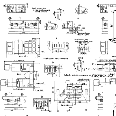
d
- длина конт
D
b
- ширина эле
a
- угол, ориентирующ
ij
Рисунок Б.3 