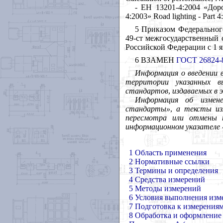
- ЕН 13201-4:2004 «Дор
4:2003» Road lighting
-
Part 
5 Приказом Федерального
49-ст межгосударственный 
Российской Федерации с 1 ян
6 ВЗАМЕН
ГОСТ 26824-
Информация
о
введении
территории
указанных
в
стандартов
,
издаваемых
в
Информация
об
измен
стандарты»
,
а
тексты
и
пересмотра
или
отмены
информационном
указателе
1 Область применения
2 Нормативные ссылки
3 Термины и определения
4 Средства измерений
5 Методы измерений
6 Условия выполнения изм
7 Подготовка к измерения
8 Обработка и оформление 