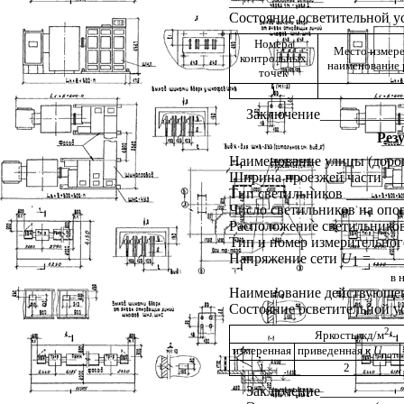
________________________
Состояние осветительной 
Номера
Место измере
контрольных
наименование 
точек
1
Заключение___________
Рез
Наименование улицы (доро
Ширина проезжей части __
Тип светильников _______
Число светильников на оп
Расположение светильников
Тип и номер измерительно
Напряжение сети
U
= ____
1
в
Наименование действующег
Состояние осветительной 
2
Яркость, кд/м
измеренная
приведенная к
U
пот
1
2
Заключение___________