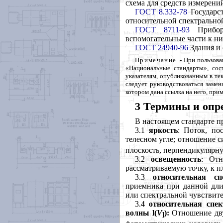
схема для средств измерен
ГОСТ 8.332-78
Государст
относительной спектрально
ГОСТ 8711-93
Приборы
вспомогательные части к ни
ГОСТ 24940-96
Здания и
Примечание
- При пользов
«Национальные стандарты», сос
указателям, опубликованным в те
следует руководствоваться заме
котором дана ссылка на него, прим
3 Термины и опр
В настоящем стандарте 
3.1
яркость
: Поток, п
телесном угле; отношение 
плоскость, перпендикулярн
3.2
освещенность
: Отн
рассматриваемую точку, к п
3.3
относительная сп
приемника при данной дли
или спектральной чувствит
3.4
относительная спе
волны
l
(
V
):
Отношение дву
l