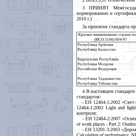
3 ПРИНЯТ Межгосударс
нормированию и сертификац
2010 г.)
За принятие стандарта п
Краткое наименование страны п
(ИСО 3166) 004-97
Республика Армения
Республика Казахстан
Кыргызская Республика
Республика Молдова
Российская Федерация
Республика Таджикистан
Республика Узбекистан
4 В настоящем стандарт
стандартов:
- ЕН 12464-1:2002 «Свет
12464-1:2002 Light and light
контроля;
-
EH
12464-2:2007 «Освещ
of work places - Part 2: Out
-
EH
13201-3:2003 «Дорож
Calculation of performance
, N