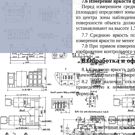
7.6 Измерение яркости 
Перед измерением сред
(площади) определяют зоны
из центра зоны наблюдени
поверхности объекта должн
устанавливают на высоте 1,
7.7 Среднюю яркость п
измерения яркости не менее
7.8 При прямом измерен
изображение контрольного у
8 Обработка и оф
8.1 Среднюю яркость ра
значение результатов измер
8.2 При наличии откл
приведенную к номиналь
формуле
где
L
- яркость, приведенн
L
- измеренная яркост
abs
K
- коэффициент, рав