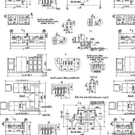
1
- шестиполосн