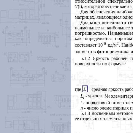
относительной спектрально
V
(
l
), которая обеспечиваетс
Для обеспечения наибол
матрицах, являющиеся одно
Диапазон линейности све
наименьшее и наибольшее з
погрешностью. Наименьшее 
как определяется порогом
-6
2
составляет 10
кд/м
. Наиб
элементов фотоприемника и 
5.1.2 Яркость рабочей 
поверхности по формуле
где
- средняя яркость раб
L
- яркость
i
-й элементар
i
i
- порядковый номер эле
п
- число элементарных п
5.1.3 Косвенным методом
ее отдельных элементарных