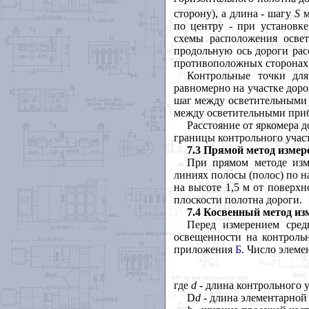
сторону), а длина - шагу
S
м
по центру - при установк
схемы расположения осве
продольную ось дороги ра
противоположных сторонах 
Контрольные точки для
равномерно на участке дор
шаг между осветительными
между осветительными пр
Расстояние от яркомера 
границы контрольного учас
7.3 Прямой метод измер
При прямом методе изм
линиях полосы (полос) по н
на высоте 1,5 м от поверхн
плоскости полотна дороги.
7.4 Косвенный метод из
Перед измерением сред
освещенности на контроль
приложения
Б
. Число элем
где
d
- длина контрольного у
D
d
- длина элементарно