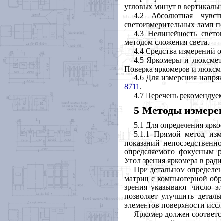
угловых минут в вертикальн
4.2 Абсолютная чувс
светоизмерительных ламп 
4.3 Нелинейность свет
методом сложения света.
4.4 Средства измерений 
4.5 Яркомеры и люксмет
Поверка яркомеров и люксм
4.6 Для измерения напря
8711
.
4.7 Перечень рекоменду
5 Методы измере
5.1 Для определения ярк
5.1.1 Прямой метод из
показаний непосредственно
определяемого фокусным р
Угол зрения яркомера в ради
При детальном определен
матриц с компьютерной обра
зрения указывают число э
позволяет улучшить деталь
элементов поверхности иссл
Яркомер должен соответс