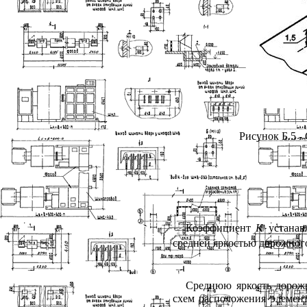
Рисунок Б.5 -
Коэффициент
K
устанав
средней яркостью дорожно
Среднюю яркость доро
схем расположения элемен