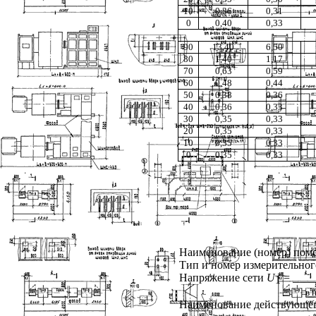
10
0,36
0,31
0
0,40
0,33
90
13,40
6,50
80
1,40
1,17
70
0,63
0,59
60
0,48
0,44
50
0,38
0,36
40
0,36
0,33
30
0,35
0,33
20
0,35
0,33
10
0,35
0,33
0
0,35
0,33
Наименование (номер) пом
Тип и номер измерительно
Напряжение сети
U
= ____
1
в
Наименование действующег