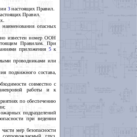
нии
3
настоящих Правил.
настоящих Правил.
х.
 наименования опасных
, но известен номер ООН
тоящим Правилам. При
исаниями приложения
5
к
емыми проводниками или
ия подвижного состава,
обходимости совместно с
аневровой работы и к
приятиях по обеспечению
ии;
пожарных подразделений
зопасности при ведении
части мер безопасности
сопровождаемый груз,