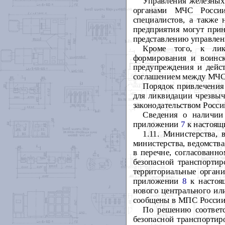
Управления железных
органами МЧС России
специалистов, а также
предприятия могут прин
представлению управлен
Кроме того, к лик
формирования и воинск
предупреждения и дейс
соглашением между МЧС
Порядок привлечения
для ликвидации чрезвыч
законодательством Росс
Сведения о наличии
приложении
7
к настоящ
1.11. Министерства,
министерства, ведомств
в перечне, согласован
безопасной транспорти
территориальные органи
приложении
8
к настоящ
нового центрального ил
сообщены в МПС России 
По решению соответс
безопасной транспортир