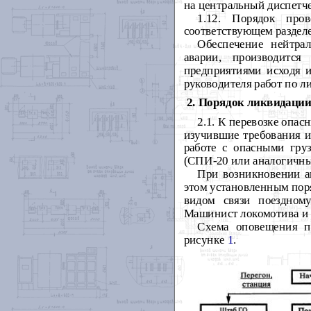
на центральный диспетче
1.12. Порядок про
соответствующем разделе
Обеспечение нейтра
аварии, производится
предприятиями исходя 
руководителя работ по л
2. Порядок ликвидации
2.1. К перевозке опа
изучившие требования 
работе с опасными гру
(СПИ-20 или аналогичны
При возникновении а
этом установленным пор
видом связи поездном
Машинист локомотива и 
Схема оповещения п
рисунке
1
.