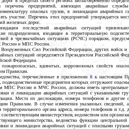
 дорог в пределах своего региона заблаговременно опреде
 перечень предприятий, имеющих аварийные службы
 номенклатуру опасных грузов, в ликвидации аварийных с
ять участие. Перечень этих предприятий утверждается ме
ий железных дорог.
видации последствий аварийных ситуаций привлекают
ие подразделения, входящие в территориальную подсист
твий в чрезвычайных ситуациях (РСЧС) порядком, предус
 России и МПС России.
 Вооруженных Сил Российской Федерации, других войск и
айных ситуаций определяется Президентом Российской Фед
ийской Федерации.
 пожароопасных, ядовитых, коррозионных свойств опасн
им Правилам.
 ведомства, перечисленные в приложении
8
к настоящим Пр
а, подведомственные предприятия которых отгружают опасны
ном МПС России и МЧС России, должны иметь центральные
ровки и ликвидации аварийных ситуаций с указанными гру
зации. Места их дислокации, номера телефонов и другие с
им Правилам. В случае изменения указанных сведений, а
и территориального органа адреса, номера телефонов и т.д.
соответствующим министерством, ведомством или организа
твующего министерства, ведомства функции центральной
овки и ликвидации аварийных ситуаций с опасными груза