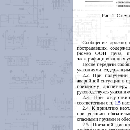
Рис. 1. Схем
Сообщение должно в
пострадавших, содержа
(номер ООН груза, пр
электрифицированных уча
После передачи сообщ
указаниями, содержащими
2.2. При получении
аварийной ситуации в п
поездному диспетчеру
руководствуясь указания
2.3. При отсутстви
соответствии с п.
1.5
нас
2.4. К принятию нео
при условии обязатель
опасными грузами и обе
2.5. Поездной диспе