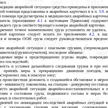
вил.
видации аварийной ситуации средства приведены в приложе
ной помощи представлены в аварийных карточках и в п.
5.9
. 
й помощи предусмотрены в медицинских аварийных карточка
азатель (приложение
4.1
к настоящим Правилам) содержит
каждого груза соответствующего номера аварийной карточки.
причине точное наименование груза установить не удалось
ийной карточки следует искать по приложению
4.2.
к нас
ия и номера ООН груза следует руководствоваться предп
нии аварийной ситуации с опасными грузами, сопровожда
авителя (грузополучателя), последние обязаны:
ходимые меры к предотвращению угрозы людям, поврежден
гих последствий;
жность и условия дальнейшего следования грузов и при не
ой принять меры к прекращению движения поездов, м
сторонних лиц в опасную зону;
та происшествия доложить о создавшейся обстановке и меро
не - машинисту локомотива, на станции - дежурному по станц
есто аварийной ситуации аварийно-восстановительных и 
елям о состоянии груза, подвижного состава и мерах бе
ных и спасательных работ.
риятий по ликвидации последствий аварийных ситуаций в 
т с указанными грузами или вагонами, содержащими 