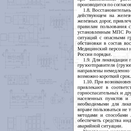
производится по соглас
1.8. Восстановительн
действующем на желез
железных дорог, привле
правилам пользования 
установленным МПС Рос
ситуаций с опасными гр
обстановки в состав во
Медицинский персонал н
России порядке.
1.9. Для ликвидации 
грузоотправителя (груз
направлены немедленно 
возможно короткий срок
1.10. При возникнове
привлекают в соответс
горноспасательных и др
населенных пунктов и 
необходимыми для ликв
вправе пользоваться не
методами и способами 
обеспечить средства ин
аварийной ситуации.