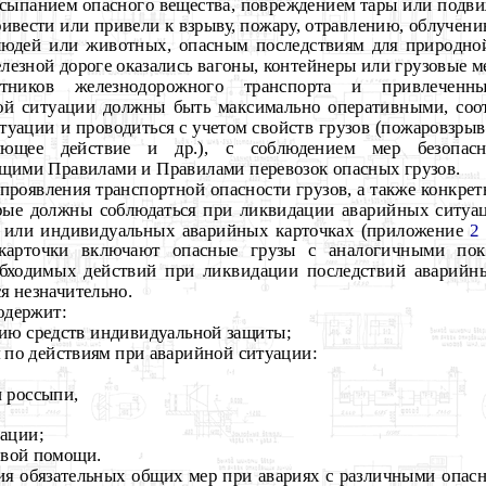
росыпанием опасного вещества, повреждением тары или подви
ривести или привели к взрыву, пожару, отравлению, облучени
юдей или животных, опасным последствиям для природной
железной дороге оказались вагоны, контейнеры или грузовые м
отников железнодорожного транспорта и привлечен
й ситуации должны быть максимально оперативными, соот
уации и проводиться с учетом свойств грузов (пожаровзрыв
ляющее действие и др.), с соблюдением мер безопас
щими Правилами и Правилами перевозок опасных грузов.
проявления транспортной опасности грузов, а также конкре
рые должны соблюдаться при ликвидации аварийных ситуа
 или индивидуальных аварийных карточках (приложение
2
карточки включают опасные грузы с аналогичными пока
еобходимых действий при ликвидации последствий аварийн
я незначительно.
одержит:
ию средств индивидуальной защиты;
 по действиям при аварийной ситуации:
и россыпи,
зации;
рвой помощи.
ия обязательных общих мер при авариях с различными опас