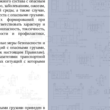
жного состава с опасным
ю, заболеваниям, ожогам,
 среды, а также случаи,
еста с опасными грузами.
ных формирований при
ветствовать характеру и
оопасность, токсичность,
ности и профилактики,
тные меры безопасности и
ций с опасными грузами,
к настоящим Правилам).
зателями транспортной
ых ситуаций с которыми
ными грузами приведен в