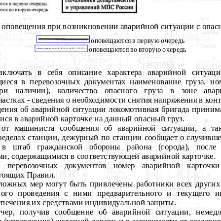
а оповещения при возникновении аварийной ситуации с опа
оповещаются в первую очередь
оповещаются во вторую очередь
ключать в себя описание характера аварийной ситуаци
щиеся в перевозочных документах наименование груза, но
и наличии), количество опасного груза в зоне ава
стках - сведения о необходимости снятия напряжения в конт
ения об аварийной ситуации локомотивная бригада принима
ся в аварийной карточке на данный опасный груз.
 от машиниста сообщения об аварийной ситуации, а та
ределах станции, дежурный по станции сообщает о случивше
, в штаб гражданской обороны района (города), после
ми, содержащимися в соответствующей аварийной карточке.
и перевозочных документов номер аварийной карточки
тоящих Правил.
тложных мер могут быть привлечены работники всех других
ного проведения с ними предварительного и текущего и
спечения их средствами индивидуальной защиты.
тчер, получив сообщение об аварийной ситуации, немед