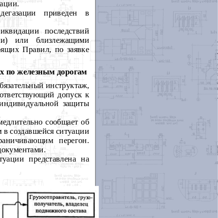
ации.
дегазации приведен в
иквидации последствий
ями) или близлежащими
оящих Правил, по заявке
их по железным дорогам
обязательный инструктаж,
ответствующий допуск к
 индивидуальной защиты
медлительно сообщает об
 в создавшейся ситуации
раничивающим перегон.
документами.
уации представлена на