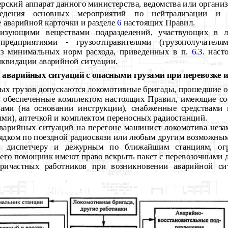
рский аппарат данного министерства, ведомства или организ
ведения основных мероприятий по нейтрализации и 
 аварийной карточки и разделе
6
настоящих Правил.
лизующими веществами подразделений, участвующих в л
 предприятиями - грузоотправителями (грузополучател
из минимальных норм расхода, приведенных в п.
6.3
. наст
иквидации аварийной ситуации.
 аварийных ситуаций с опасными грузами при перевозке 
сных грузов допускаются локомотивные бригады, прошедшие 
и обеспеченные комплектом настоящих Правил, имеющие со
зами (на основании инструкции), снабженные средствами
ми), аптечкой и комплектом переносных радиостанций.
варийных ситуаций на перегоне машинист локомотива неза
ядком по поездной радиосвязи или любым другим возможным
у диспетчеру и дежурным по ближайшим станциям, ог
его помощник имеют право вскрыть пакет с перевозочными 
ричастных работников при возникновении аварийной сит