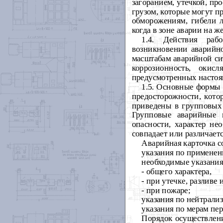
загоранием, утечкой, п
грузом, которые могут п
обморожениям, гибели л
когда в зоне аварии на 
1.4. Действия раб
возникновении аварийно
масштабам аварийной сит
коррозионность, окис
предусмотренных настоя
1.5. Основные формы 
предосторожности, кото
приведены в групповых
Групповые аварийные 
опасности, характер н
совпадает или различаетс
Аварийная карточка с
указания по применен
необходимые указания
- общего характера,
- при утечке, разливе 
- при пожаре;
указания по нейтрали
указания по мерам пе
Порядок осуществлен