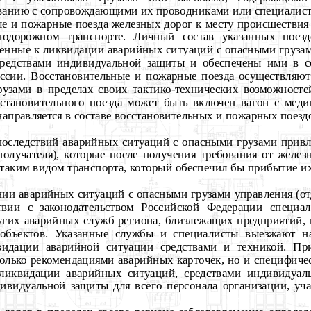
ованию с сопровождающими их проводниками или специалист
ые и пожарные поезда железных дорог к месту происшествия
нодорожном транспорте. Личный состав указанных поезд
ченные к ликвидации аварийных ситуаций с опасными груза
средствами индивидуальной защиты и обеспечены ими в со
сии. Восстановительные и пожарные поезда осуществляю
узами в пределах своих тактико-технических возможносте
сстановительного поезда может быть включен вагон с мед
аправляется в составе восстановительных и пожарных поез
последствий аварийных ситуаций с опасными грузами привл
ополучателя), которые после получения требования от желе
таким видом транспорта, который обеспечил бы прибытие их
.
нии аварийных ситуаций с опасными грузами управления (от
твии с законодательством Российской Федерации специали
угих аварийных служб региона, близлежащих предприятий,
объектов. Указанные службы и специалисты выезжают н
идации аварийной ситуации средствами и техникой. Пр
 только рекомендациями аварийных карточек, но и специфиче
ликвидации аварийных ситуаций, средствами индивидуал
дивидуальной защиты для всего персонала организации, у