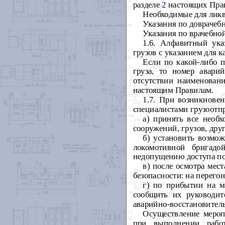
разделе
2
настоящих Пра
Необходимые для лик
Указания по доврачеб
Указания по врачебно
1.6. Алфавитный ук
грузов с указанием для 
Если по какой-либо 
груза, то номер авар
отсутствии наименован
настоящим Правилам.
1.7. При возникнове
специалистами грузоотпр
а) принять все необ
сооружений, грузов, дру
б) установить возмо
локомотивной бригад
недопущению доступа по
в) после осмотра мес
безопасности: на перего
г) по прибытии на м
сообщить их руководит
аварийно-восстановитель
Осуществление мероп
при выполнении рабо