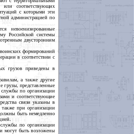
ляют с территориальными
 или соответствующих
итуаций с которыми эти
стной администрацией по
ся невоенизированные
ему Российской системы
мотренным двусторонним
 воинских формирований
ерации в соответствии с
ых грузов приведены в
авилам, а также другие
е грузы, представленные
 службы по организации
зами и соответствующие
редства связи указаны в
 также при организации
 должны быть немедленно
цией.
 службы по организации
ми могут быть возложены