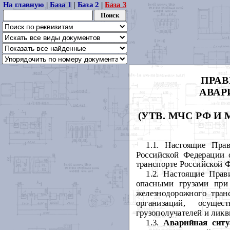
На главную
|
База 1
|
База 2
|
База 3
ПРАВ
АВАР
(УТВ. МЧС РФ И М
1.1. Настоящие Прав
Российской Федерации 
транспорте Российской 
1.2. Настоящие Прав
опасными грузами при
железнодорожного тран
организаций, осущес
грузополучателей и лик
1.3.
Аварийная ситу