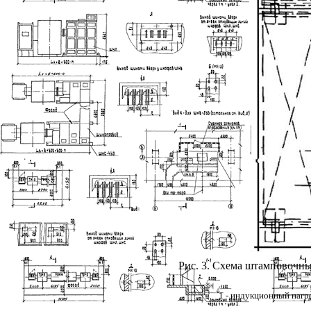
Рис. 3
. Схема штамповочны
1
- индукционный нагре