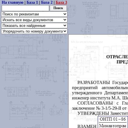
На главную
|
База 1
|
База 2
|
База 3
ОТРАСЛ
ПРЕ
РАЗРАБОТАНЫ Государст
предприятий автомобиль
утвержденного Департаме
инженер института М.А. Ше
СОГЛАСОВАНЫ с Главав
заключение № 3-1/5-29-II от 
УТВЕРЖДЕНЫ Заместителе
ВЗАМЕН