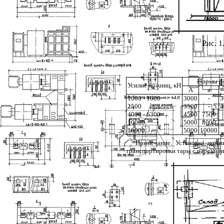
Рис. 1
Нормы ра
Усилие ножниц, кН
А
а
1000 - 1600
3000
-
3
2500
3500
-
4
4000 - 6300
4500
7500
10000
5000
8000
16000
5000
10000
Примечание. Установка ножн
транспортировки тары с нарезанн