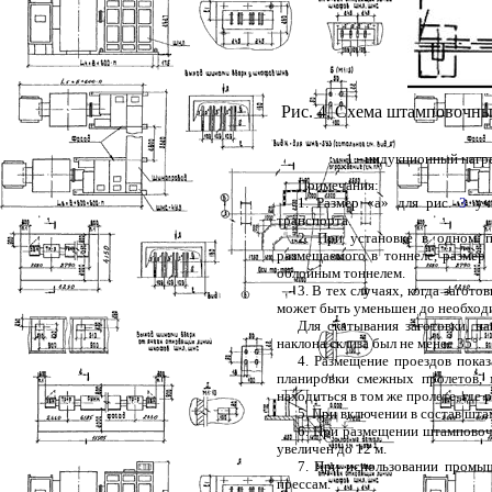
Рис. 4
. Схема штамповочны
1
- индукционный нагре
Примечания:
1
. Размер «а» для рис.
3
учи
транспорта.
2
. При установке в одном 
размещаемого в тоннеле, размер
облойным тоннелем.
3
. В тех случаях, когда загот
может быть уменьшен до необход
Для скатывания заготовки, н
наклона склиза был не менее 35°.
4
. Размещение проездов пока
планировки смежных пролетов, 
находиться в том же пролете, где
5
. При включении в состав шта
6
. При размещении штамповоч
увеличен до 12 м.
7
. При использовании промыш
прессам.