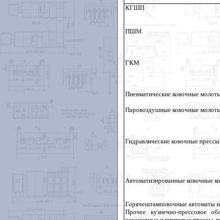
КГШП
ПШМ
ГКМ
Пневматические ковочные молот
Паровоздушные ковочные молот
Гидравлические ковочные прессы
Автоматизированные ковочные к
Горячештамповочные автоматы и
Прочее кузнечно-прессовое об
чеканочные и винтовые прессы, п