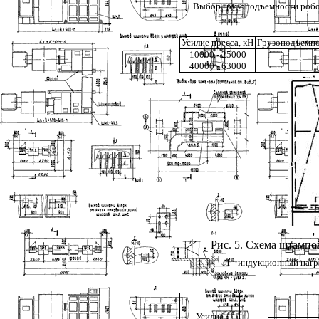
Выбор грузоподъемности робот
Усилие пресса, кН
Грузоподъемно
10000 - 25000
40000 - 63000
Рис. 5
. Схема штампо
1
- индукционный нагре
Усилие