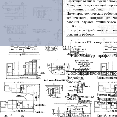
Служащие от численности рабоч
Младший обслуживающий персо
от численности рабочих
Инженерно-технические работни
технического контроля от чи
рабочих службы технического
(СТК)
Контролеры (рабочие) от чис
основных рабочих
*
В состав ИТР входят техноло
Номенклатура профессий 
Профессии
А. ОСНОВНОЕ ПРОИЗВОДСТВО
Подсобные
Разжигание п
рабочие
(разжигальщики
печей и т.п.)
Печники
Ремонт печей
Смазчики
Приготовлен
заполнение с
Пирометристы
Контроль тем