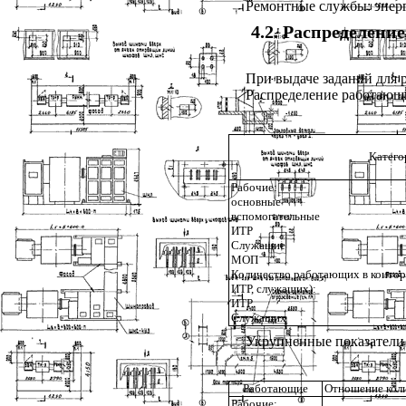
Ремонтные службы: энерг
4.2
. Распределени
При выдаче заданий для 
Распределение работающи
Катего
Рабочие:
основные
вспомогательные
ИТР
Служащие
МОП
Количество работающих в контор
ИТР, служащих):
ИТР
Служащих
Укрупненные показатели
Работающие
Отношение кол
Рабочие: