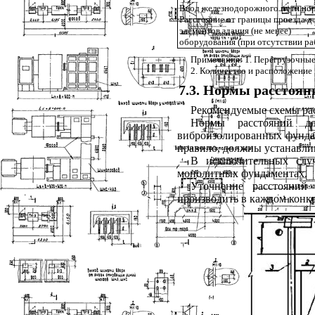
Ввод железнодорожного пути нор
Расстояние от границы проезда д
элементов здания (не менее)
оборудования (при отсутствии ра
Примечания: 1. Перегрузочные
2
. Количество и расположение
7.3
. Нормы расстоян
Рекомендуемые схемы рас
Нормы расстояний д
виброизолированных фундам
правило, должны устанавли
В исключительных случ
монолитных фундаментах.
Уточнение расстояний 
производить в каждом конкр