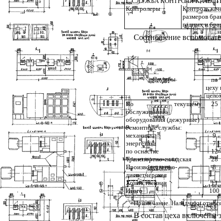
Г. СЛУЖБА КОНТРОЛЯ КАЧЕСТ
Контролеры
Контроль кач
размеров бра
годных и бра
Соотношение вспомогател
Службы
по
цеху 
цело
По текущему
25
обслуживанию
оборудования (дежурные)
Ремонтные службы:
механика
9
энергетика
7
по оснастке
12
Транспортно-складская
28
Производственно-
8
диспетчерская
Хозяйственная
11
Итого
100
Примечание. Наладчики относя
В состав цеха включены 