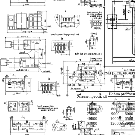
Рис. 2
. Схема располож
Норма расстоя
Усилие пресса, кН
А
а
10000
7000
4000
16000
8000
4500
25000
9000
6000
40000
10000
6500
63000
12000
7000