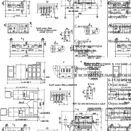
Кладовщики
Выдача, прие
комплектация
Выдача, пр
материалов
Слесари
Обслуживани
*
систем
Слесари и
Межремонтно
электромонтеры
(дежурные)
*
При отсутствии в составе з
оборудования.
Б. ВСПОМОГАТЕЛЬНОЕ ПРОИЗ
Б-1 Служба м
Отраслев
проектирован
и транспортн
Б-2 Служба э
Отраслев
проекти
электротехни
Печники-
Приготовлени
футеровщики
Сварщики
Исправление 