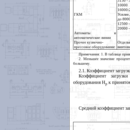
3150 - 
10000
16000-
ГКМ
Усилие,
до 800
12500 -
20000 -
Автоматы и
автоматические линии
Прочее кузнечно-
Отдел
прессовое оборудование
винтов
Примечания: 1. В таблице при
2
. Меньшее значение процент
большему.
2.1
. Коэффициент загруз
Коэффициент загрузки
оборудования Н
к принято
р
Средний коэффициент за