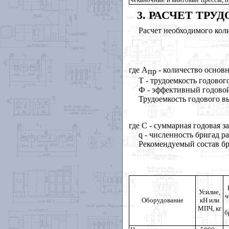
3
. РАСЧЕТ ТР
Расчет необходимого кол
где A
- количество основ
пр
Т - трудоемкость годового
Ф - эффективный годовой
Трудоемкость годового в
где C - суммарная годовая з
q - численность бригад ра
Рекомендуемый состав бр
Усилие,
ч
Оборудование
кН или
МПЧ, кг
б