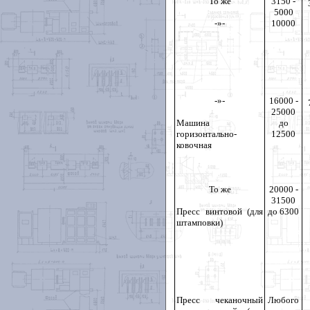
То же
3150 -
5000
-»-
10000
-»-
16000 -
25000
Машина
до
горизонтально-
12500
ковочная
То же
20000 -
31500
Пресс винтовой (для
до 6300
штамповки)
Пресс чеканочный
Любого