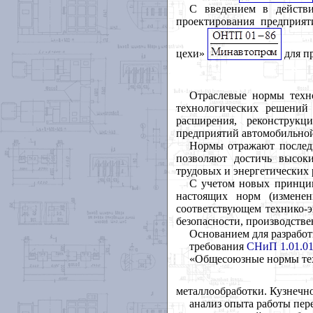
С введением в действ
проектирования предприят
цехи»
для п
Отраслевые нормы техно
технологических решений
расширения, реконструкц
предприятий автомобильно
Нормы отражают последн
позволяют достичь высоки
трудовых и энергетических 
С учетом новых принцип
настоящих норм (изменен
соответствующем технико-
безопасности, производстве
Основанием для разрабо
требования
СНиП 1.01.01
«Общесоюзные нормы тех
металлообработки. Кузнечн
анализ опыта работы пе