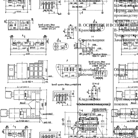
Кладовщики
Получение, х
Б-3 Служба ш
Нормы техно
производст
оснастки
В. ОСНОВНОЕ И ВСПОМОГАТЕ
Крановщики
B-1 Транспор
Транспортиро
Стропальщики
Зачаливание 
Подсобные
Обслуживание
рабочие
средств
Кладовщики
Приемка, сорт
(комплектовщики)
поковок
Водители
Транспортиро
напольного
транспорта
Уборщики
Механизиров
помещений