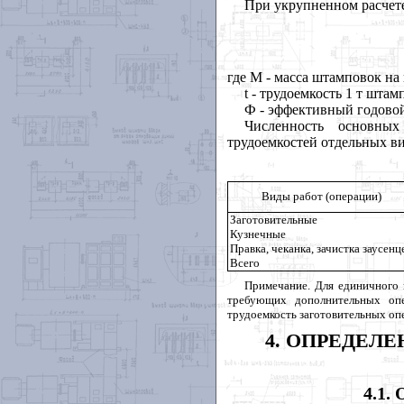
При укрупненном расчет
где M - масса штамповок на
t - трудоемкость 1 т штамп
Ф - эффективный годовой
Численность основны
трудоемкостей отдельных ви
Виды работ (операции)
Заготовительные
Кузнечные
Правка, чеканка, зачистка заусенц
Всего
Примечание. Для единичного 
требующих
дополнительных опе
трудоемкость заготовительных оп
4
. ОПРЕДЕЛ
4.1
. 