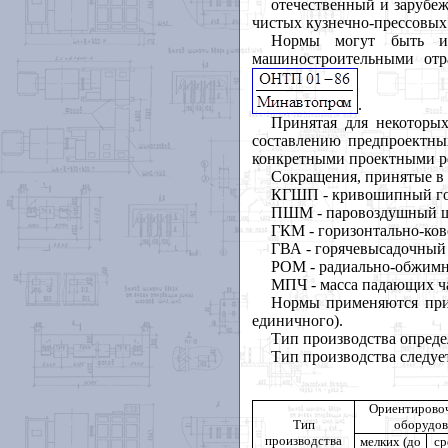
отечественный и зарубе
чистых кузнечно-прессовых 
Нормы могут быть ис
машиностроительными от
.
Принятая для некоторы
составлению предпроектных
конкретными проектными р
Сокращения, принятые в
КГШП - кривошипный го
ПШМ - паровоздушный ш
ГКМ - горизонтально-ков
ГВА - горячевысадочный 
POМ - радиально-обжимн
M
ПЧ - масса падающих ч
Нормы применяются при 
единичного).
Тип производства опреде
Тип производства следует
Ориентировоч
Тип
оборудов
производства
мелких (до
ср