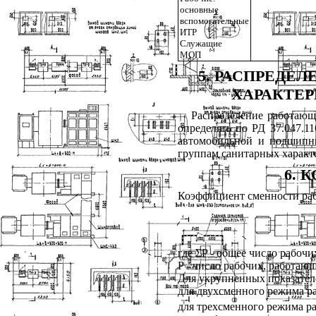
основные
вспомогательные
ИТР
Служащие
МОП
5
. РАСПРЕДЕ
ХАРАКТЕ
Распределение работающ
определять по РД 37.047.1
автомобильной и подшипн
группам санитарных характ
6
. 
Коэффициент сменности ра
где ΣP - общее число рабоч
P - число рабочих, работаю
Для укрупненных показател
для двухсменного режима р
для трехсменного режима р