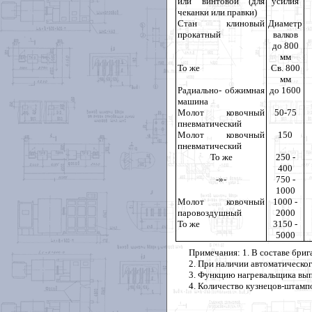
или винтовой (для
усилия
чеканки или правки)
Стан клиновый
Диаметр
прокатный
валков
до 800
мм
То же
Св. 800
мм
Радиально- обжимная
до 1600
машина
Молот ковочный
50-75
пневматический
Молот ковочный
150
пневматический
То же
250 -
400
-»-
750 -
1000
Молот ковочный
1000 -
паровоздушный
2000
То же
3150 -
5000
Примечания: 1. В составе бриг
2
. При наличии автоматическог
3
. Функцию нагревальщика вып
4
. Количество кузнецов-штампов