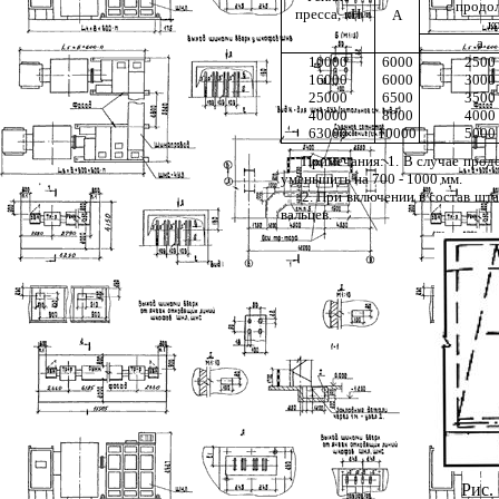
с продо
пресса, кН
А
к
а
10000
6000
2500
16000
6000
3000
25000
6500
3500
40000
8000
4000
63000
10000
5000
Примечания: 1. В случае продо
уменьшить на 700 - 1000 мм.
2
. При включении в состав шт
вальцев.
Рис. 