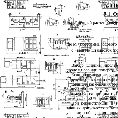
7
. 
7.1
. 
Укрупненный расчет общей
где M - программа годового
q - выпуск штамповок (по
Выбор ширины пролето
продольного или поперечно
Если оборудование, уста
определяют, исходя из макс
Если для размещения об
а пролеты по расчету по
рекомендуется принимать 
имеется св. 50 % пролетов 
При реконструкции и т
зданиях, допускается разме
условии соблюдения норм
эксплуатации устанавливае