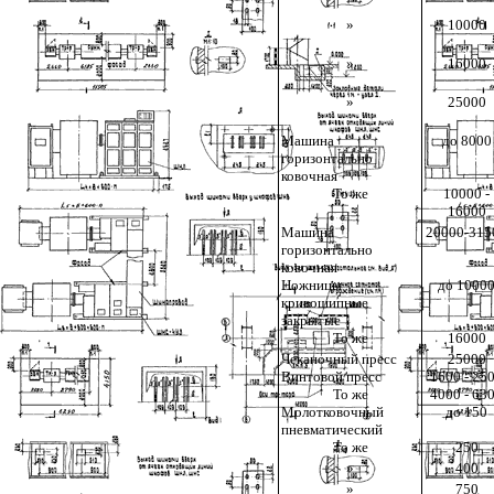
»
10000
»
16000
»
25000
Машина
до 8000
горизонтально
ковочная
То же
10000 -
16000
Машина
20000-315
горизонтально
ковочная
Ножницы
до 1000
кривошипные
закрытые
То же
16000
Чеканочный пресс
25000
Винтовой пресс
1600 - 25
То же
4000 - 63
Молотковочный
до 150
пневматический
То же
250
»
400
»
750