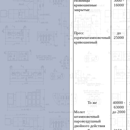
Ножницы
5000 -
кривошипные
16000
закрытые
Пресс
до
горячештамповочный
25000
кривошипный
То же
40000 -
63000
Молот
до 2000
штамповочный
паровоздушный
двойного действия