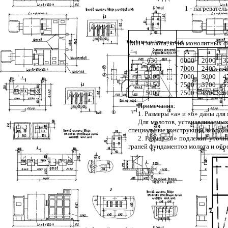
1
- нагреватель
МПЧ молота, кг
на монолитных ф
А
а
630
6000
2000
3
1000
7000
2400
4
2000
7000
3000
4
3150
7500
3700
5
5000
7500
3900
6
Примечания:
1
. Размеры «а» и «б» даны дл
Для молотов, устанавливаемых
специальные конструкции виброиз
2
. Размер «б» подлежит уточн
граней фундаментов молота и обре