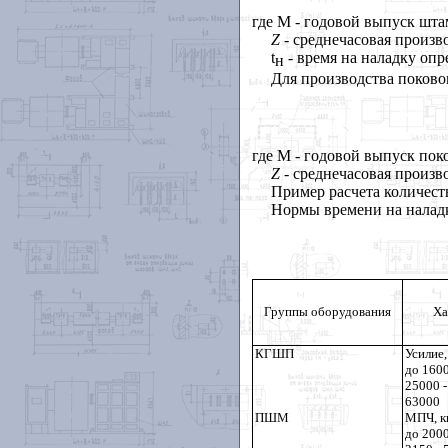
где M - годовой выпуск шта
Z
- среднечасовая произв
t
- время на наладку опр
н
Для производства поково
где M - годовой выпуск поко
Z
- среднечасовая произ
Пример расчета количес
Нормы времени на наладк
Группы оборудования
Ха
КГШП
Усилие,
до 160
25000 -
63000
ПШМ
МПЧ, к
до 200