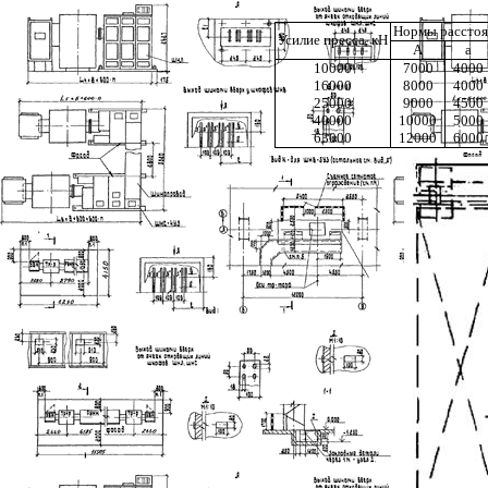
Нормы расстоя
Усилие пресса, кН
А
a
10000
7000
4000
16000
8000
4000
25000
9000
4500
40000
10000
5000
63000
12000
6000