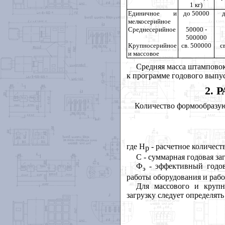
1 кг)
Единичное и
до 50000
мелкосерийное
Среднесерийное
50000 -
500000
Крупносерийное
св. 500000
с
и массовое
Средняя масса штамповок
к программе годового выпус
2
. 
Количество формообразую
где H
- расчетное количес
р
C
- суммарная годовая з
Ф
- эффективный годо
э
работы оборудования и рабо
Для массового и крупн
загрузку следует определять