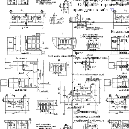
Основные строительные
приведены в табл.
11
.
Номинальн
Оборудование
усилие, к
или МПЧ, 
Пресс
10000
горячештамповочный
кривошипный
То же
16000
»
25000
»
40000
»
63000
Молот
до 2000
штамповочный
паровоздушный
двойного действия
То же
3150 - 50