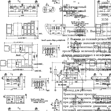
»
1000
Молотковочный
1000
паровоздушный
То же
2000
»
3150
»
5000
Примечания: 1. Высота до го
мостового крана.
2
. Высота до головки рельса 
3
. Большее значение грузопод
4
. Для ремонтных кузнечных 
пролетов на величину, равную д
блоков, закрепленных в межферме
5
. Предусматривать подвесн
Нормами не регламентируются, пр
Нормы ширины проходов 
Наиме
Проход для рабочих
Транспортные проезды:
при одностороннем движении авто
при двухстороннем движении авто
при двухстороннем движении ав
грузовых автомашин (магистраль