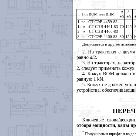
а
b
Тип
BOM или ВПМ
±5
±5
1 по СТ СЭВ 4459-83
1с » СТ СЭВ 4461-83
70
125
2 » СТ СЭВ 4460-83
3 по СТ СЭВ 4460-83
80
150
1
Допускается и другое исполне
2
. На тракторах с двум
равно
d
/2.
3
. На тракторах, на кот
2, следует применять кожух
4
. Кожух ВОМ должен вы
равную 1
kN.
5
. Кожух не должен уста
устройства, обеспечивающие
ПЕРЕЧ
Ключевые слова/дескри
отбора мощности
, валы п
*
Полужирным шрифтом выделе