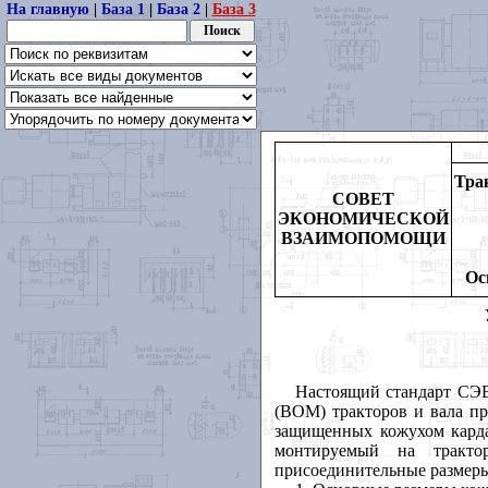
На главную
|
База 1
|
База 2
|
База 3
Тра
СОВЕТ
ЭКОНОМИЧЕСКОЙ
ВЗАИМОПОМОЩИ
Ос
Настоящий стандарт СЭВ
(ВОМ) тракторов и вала п
защищенных кожухом кард
монтируемый на тракто
присоединительные размеры