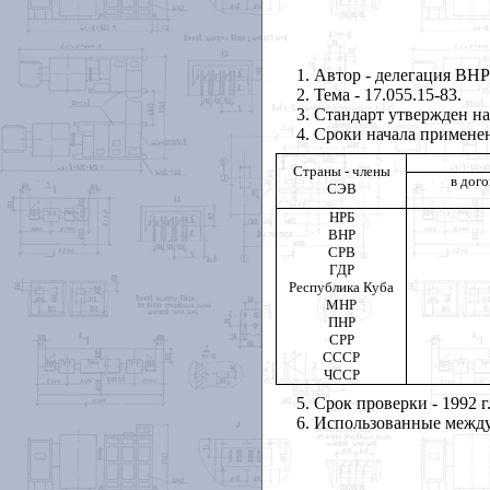
1
. Автор - делегация ВН
2
. Тема -
17.055.15-83.
3
. Стандарт утвержден н
4
. Сроки начала примене
Страны - члены
в дог
СЭВ
НРБ
ВНР
СРВ
ГДР
Республика Куба
МНР
ПНР
СРР
СССР
ЧССР
5
. Срок проверки - 1992 г
6
. Использованные межд