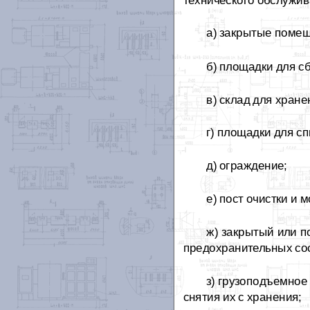
технического обслужив
а) закрытые помещ
б) площадки для с
в) склад для хран
г) площадки для с
д) ограждение;
е) пост очистки и 
ж) закрытый или п
предохранительных сос
з) грузоподъемное
снятия их с хранения;