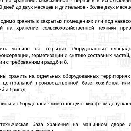
ят на хранение: межсменное - перерыв в использова
0 дней до двух месяцев и длительное - более двух месяц
ходимо хранить в закрытых помещениях или под навесо
ий на хранение сельскохозяйственной техники при
нить машины на открытых оборудованных площадк
консервации, герметизации и снятию составных частей,
ии с требованиями разд.6 и 8.
ны хранить на отдельных оборудованных территориях
 центральной производственной базе хозяйства или
й и бригад.
ины и оборудование животноводческих ферм допускаетс
о-техническая база хранения на машинном дворе и