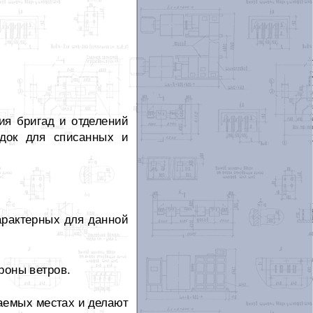
ия бригад и отделений
док для списанных и
арактерных для данной
роны ветров.
аемых местах и делают