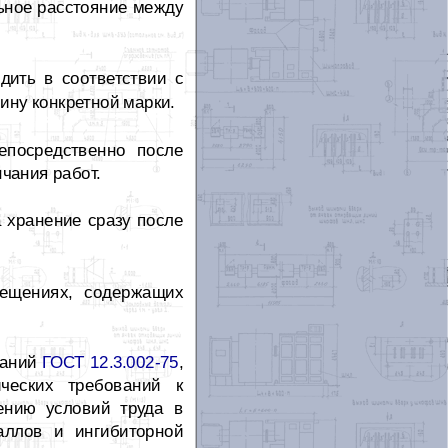
ьное расстояние между
дить в соответствии с
ину конкретной марки.
епосредственно после
нчания работ.
 хранение сразу после
ещениях, содержащих
ваний
ГОСТ 12.3.002-75
,
ических требований к
ению условий труда в
аллов и ингибиторной