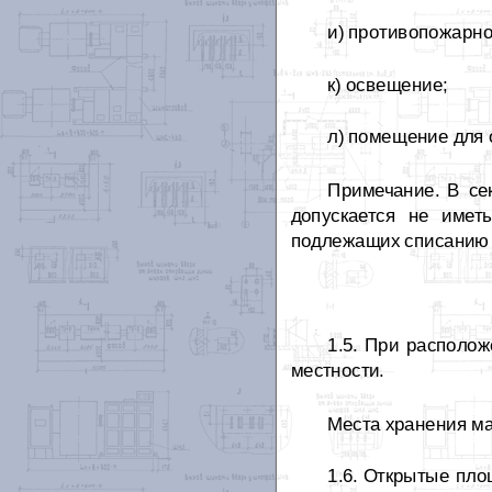
и) противопожарно
к) освещение;
л) помещение для
Примечание. В се
допускается не име
подлежащих списанию 
1.5. При располо
местности.
Места хранения м
1.6. Открытые пл