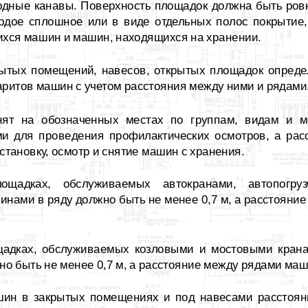
одные канавы. Поверхность площадок должна быть ровно
ердое сплошное или в виде отдельных полос покрытие
ихся машин и машин, находящихся на хранении.
рытых помещений, навесов, открытых площадок опреде
баритов машин с учетом расстояния между ними и рядами
нят на обозначенных местах по группам, видам и 
и для проведения профилактических осмотров, а ра
становку, осмотр и снятие машин с хранения.
щадках, обслуживаемых автокранами, автопогруз
нами в ряду должно быть не менее 0,7 м, а расстояни
адках, обслуживаемых козловыми и мостовыми крана
о быть не менее 0,7 м, а расстояние между рядами маши
шин в закрытых помещениях и под навесами расстоя