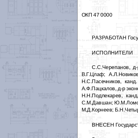
ОКП 47 0000
РАЗРАБОТАН Госу
ИСПОЛНИТЕЛИ
С.С.Черепанов, д-р
В.Г.Цлаф; А.Л.Новико
Н.С.Пасечников, канд.
А.Ф.Пацкалов, д-р экон
Н.Н.Подлекарев, канд.
С.М.Давшан; Ю.М.Ломоно
М.Д.Корнеев; Б.Н.Четыр
ВНЕСЕН Государс