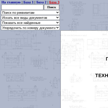
На главную
|
База 1
|
База 2
|
База 3
ТЕХН