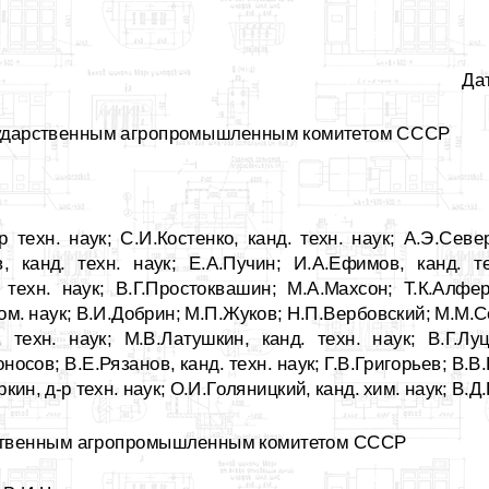
Да
дарственным агропромышленным комитетом СССР
 техн. наук; С.И.Костенко, канд. техн. наук; А.Э.Севе
в, канд. техн. наук; Е.А.Пучин; И.А.Ефимов, канд. те
 техн. наук; В.Г.Простоквашин; М.А.Махсон; Т.К.Алфер
ом. наук; В.И.Добрин; М.П.Жуков; Н.П.Вербовский; М.М.Се
 техн. наук; М.В.Латушкин, канд. техн. наук; В.Г.Луц
сов; В.Е.Рязанов, канд. техн. наук; Г.В.Григорьев; В.В.Г
кин, д-р техн. наук; О.И.Голяницкий, канд. хим. наук; В.
твенным агропромышленным комитетом СССР