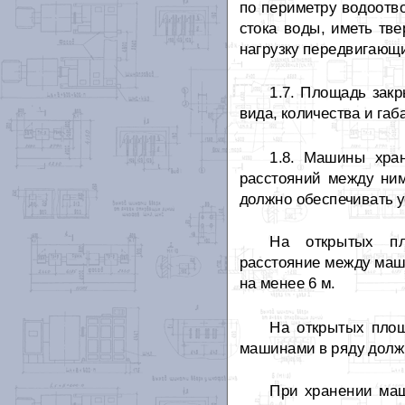
по периметру водоотв
стока воды, иметь тв
нагрузку передвигающ
1.7. Площадь зак
вида, количества и га
1.8. Машины хра
расстояний между ним
должно обеспечивать у
На открытых пло
расстояние между маши
на менее 6 м.
На открытых площ
машинами в ряду должн
При хранении ма