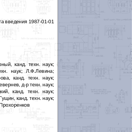
та введения 1987-01-01
рный, канд. техн. наук;
хн. наук; Л.Ф.Левина;
ова, канд. техн. наук;
вернев, д-р техн. наук;
кий, канд. техн. наук;
ущин, канд. техн. наук;
Д.Прохоренков