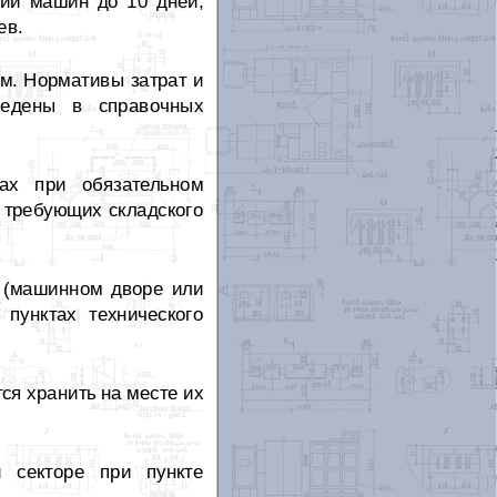
нии машин до 10 дней,
ев.
м. Нормативы затрат и
ведены в справочных
ах при обязательном
 требующих складского
 (машинном дворе или
 пунктах технического
я хранить на месте их
 секторе при пункте