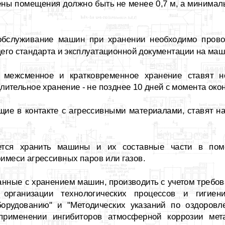
тены помещения должно быть не менее 0,7 м, а минимал
 обслуживание машин при хранении необходимо прово
го стандарта и эксплуатационной документации на маш
 межсменное и кратковременное хранение ставят н
длительное хранение - не позднее 10 дней с момента око
ие в контакте с агрессивными материалами, ставят на
ается хранить машины и их составные части в пом
имеси агрессивных паров или газов.
занные с хранением машин, производить с учетом требо
организации технологических процессов и гигиен
борудованию" и "Методических указаний по оздоровл
применении ингибиторов атмосферной коррозии мет