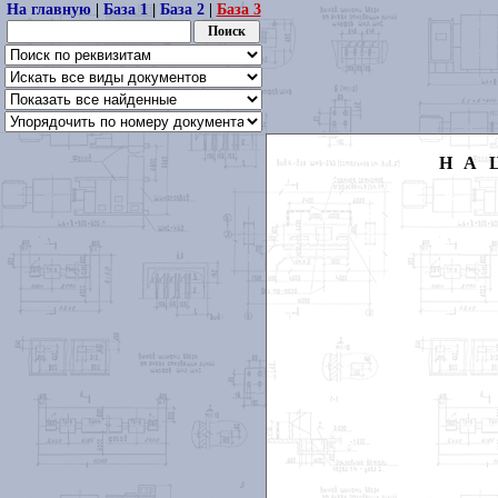
На главную
|
База 1
|
База 2
|
База 3
НА