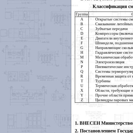
Классификация см
Группа
А
Открытые системы см
В
Смазывание литейных
С
Зубчатые передачи
D
Компрессоры (включа
Е
Двигатели внутреннег
F
Шпиндели, подшипник
G
Направляющие скольж
Н
Гидравлические сист
М
Механическая обрабо
N
Электроизоляция
Р
Пневматические инст
Q
Системы терморегули
R
Временная защита от 
Т
Турбины
U
Термическая обработ
X
Области, требующие 
Y
Прочие области прим
Z
Цилиндры паровых м
1. ВНЕСЕН Министерство
2. Постановлением Госуд