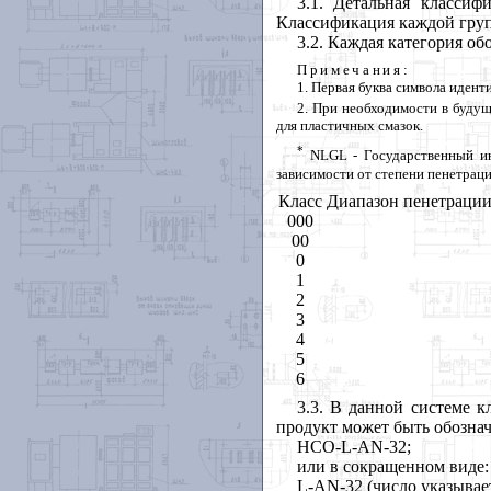
3.1. Детальная класси
Классификация каждой групп
3.2. Каждая категория об
Примечания:
1. Первая буква символа иден
2. При необходимости в буду
для пластичных смазок.
*
NLGL - Государственный ин
зависимости от степени пенетраци
Класс
Диапазон пенетрации
000
00
0
1
2
3
4
5
6
3.3. В данной системе 
продукт может быть обозна
HCO-L-AN-32;
или в сокращенном виде:
L-AN-32 (число указывает