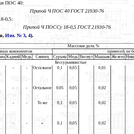
ки ПОС 40:
Припой
Ч
ПОС
40
ГОСТ
21930
-
76
8-0,5:
Припой
Ч
ПОССу
18
-
0
,
5
ГОСТ
21930
-
76
я,
Изм. № 3
,
4
).
Массовая доля, %
вных компонентов
примесей, не б
ьма
Кадмий
Медь
Свинец
Сурьма
Медь
Висмут
Мышьяк
Железо
Ник
Бессурьмянистые
-
-
Остальное
0,1
0,05
0,01
-
-
Остальное
0,05
0,05
0,02
-
-
То же
0,1
0,05
0,02
-
-
»
0,1
0,05
0,02