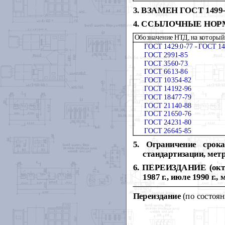
3
.
ВЗАМЕН ГОСТ 1499-7
4
.
ССЫЛОЧНЫЕ НОР
Обозначение НТД, на которы
й
ГОСТ 1429.0-77 -
ГОСТ 14
ГОСТ 2991-85
ГОСТ 3560-73
ГОСТ 6613-86
ГОСТ 10354-82
ГОСТ 14192-96
ГОСТ 18477-79
ГОСТ 21140-88
ГОСТ 21650-76
ГОСТ 24231-80
ГОСТ 26645-85
5
.
Ограничение срок
стандартизации, мет
6
.
ПЕРЕИЗДАНИЕ (октябр
1987 г., июле 1990 г., 
Переиздание
(по состоян