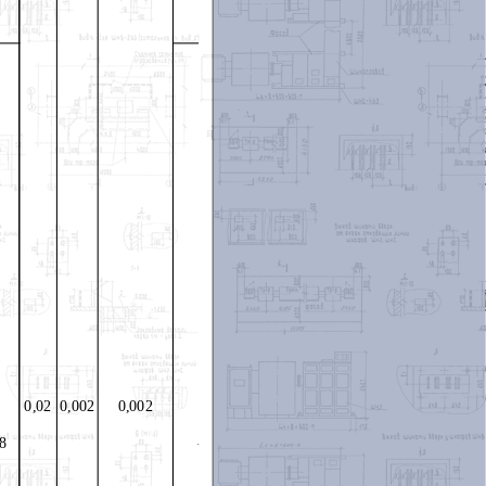
0,02
0,002
0,002
08
-