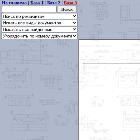
На главную
|
База 1
|
База 2
|
База 3