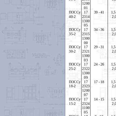
1200
01
ПОССу
17
39 - 41
1,5
40-2
2314
2,
1300
05
ПОССу
17
34 - 36
1,5
35-2
2315
2,
1300
00
ПОССу
17
29 - 31
1,5
30-2
2321
2,
1300
03
ПОССу
17
24 - 26
1,5
25-2
2322
2,
1300
09
ПОССу
17
17 - 18
1,5
18-2
2323
2,
1200
07
ПОССу
17
14 - 15
1,5
15-2
2324
2,
1100
05