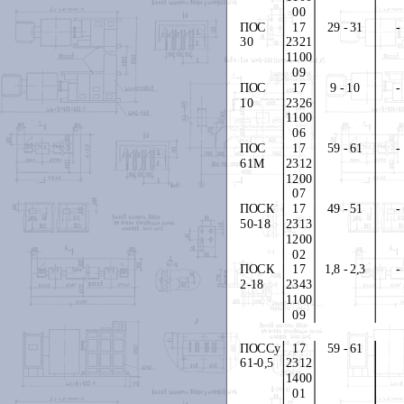
00
ПОС
17
29 - 31
-
30
2321
1100
09
ПОС
17
9 - 10
-
10
2326
1100
06
ПОС
17
59 - 61
-
61М
2312
1200
07
ПОСК
17
49 - 51
-
50-18
2313
1200
02
ПОСК
17
1,8 - 2,3
-
2-18
2343
1100
09
ПОССу
17
59 - 61
61-0,5
2312
1400
01