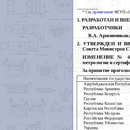
__________
* См.
примечание
ФГУП «
1
.
РАЗРАБОТАН И ВНЕС
РАЗРАБОТЧИКИ
В.А
. Аршинников;
2
.
УТВЕРЖДЕН И ВВЕД
Совета Министров СС
ИЗМЕНЕНИЕ
№ 4 Г
метрологии и сертифи
За принятие проголо
Наименование государства
Азербайджанская Республ
Республика Армения
Республика Беларусь
Грузия
Республика Казахстан
Киргизская Республика
Республика Молдова
Российская Федерация
Республика Узбекистан
Украина