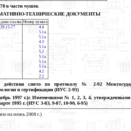
0 в части чушек
МАТИВНО-ТЕХНИЧЕСКИЕ ДОКУМЕНТЫ
 дана ссылка
Номер пункта
29.15-77
4.4
5.1а
5.1а
4.3
5.1а
5.2
5.1а
5.1а
5.1а
4.2
2.2
а действия снято по протоколу № 2-92 Межгосуда
рологии и сертификации (ИУС 2-93)
ь 1997 г.)с Изменениями № 1, 2, 3, 4, утвержденными
марте 1995 г. (ИУС 3-83, 9-87, 10-90, 6-95)
ию на июнь 2008 г.)