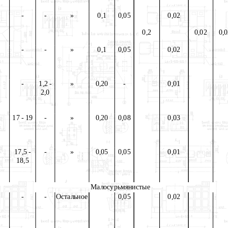
-
-
»
0,1
0,05
0,02
0,2
0,02
0,
-
-
»
0,1
0,05
0,02
-
1,2 -
»
0,20
-
0,01
2,0
17 - 19
-
»
0,20
0,08
0,03
17,5 -
-
»
0,05
0,05
0,01
18,5
Малосурьмянистые
-
-
Остальное
0,05
0,02