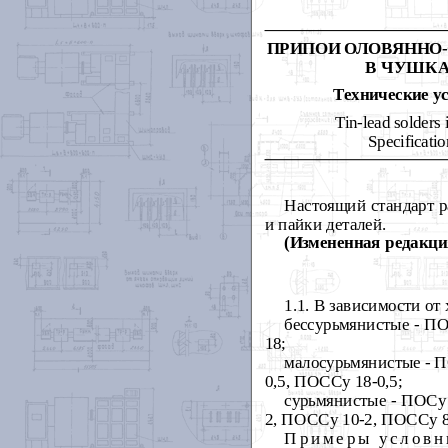
ПРИПОИ ОЛОВЯННО
В ЧУШК
Технические
у
Tin-lead solders 
Specificatio
Настоящий стандарт р
и пайки деталей.
(Измененная редакция
1.1
. В зависимости о
бессурьмянистые - П
18;
малосурьмянистые - П
0,5, ПОССу 18-0,5;
сурьмянистые - ПОСу
2, ПОССу 10-2, ПОССу 8
Примеры условн