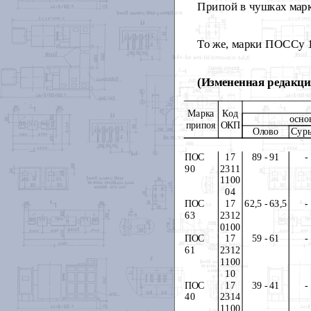
Припой в чушках мар
То же, марки ПОССу 1
(Измененная редакци
Марка
Код
осно
припоя
ОКП
Олово
Сур
ПОС
17
89 - 91
-
90
2311
1100
04
ПОС
17
62,5 - 63,5
-
63
2312
0100
ПОС
17
59 - 61
-
61
2312
1100
10
ПОС
17
39 - 41
-
40
2314
1100