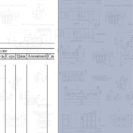
олее
ель
Сера
Цинк
Алюминий
Свинец