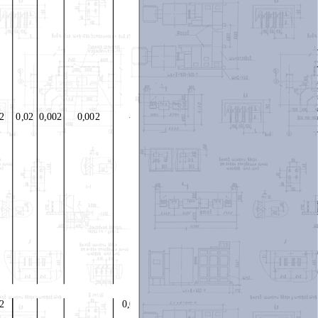
02
0,02
0,002
0,002
-
02
0,07