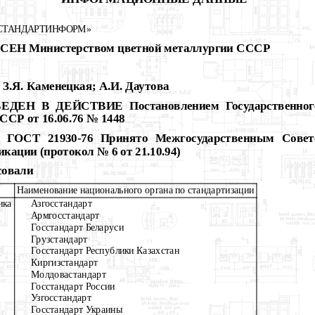
СТАНДАРТИНФОРМ»
ЕН Министерством цветной металлургии
СССР
 З.Я. Каменецкая; А.И. Даутова
ЕН В ДЕЙСТВИЕ Постановлением Государственного 
СР от 16.06.76 № 1448
ОСТ 21930-76 Принято Межгосударственным Советом
кации (протокол № 6 от 21.10.94)
совали
Наименование национального органа по стандартизации
ика
Азгосстандарт
Армгосстандарт
Госстандарт Беларуси
Грузстандарт
Госстандарт Республики Казахстан
Киргизстандарт
Молдовастандарт
Госстандарт России
Узгосстандарт
Госстандарт Украины