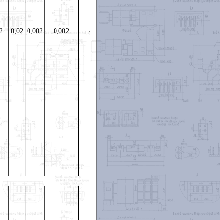
02
0,02
0,002
0,002
-