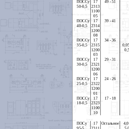
ПОССу
17
49 - 51
50-0,5
2313
1100
05
ПОССу
17
39 - 41
40-0,5
2314
1200
08
ПОССу
17
34 - 36
35-0,5
2315
0,05
1200
0,
03
ПОССу
17
29 - 31
30-0,5
2321
1200
06
ПОССу
17
24 - 26
25-0,5
2322
1200
01
ПОССу
17
17 - 18
18-0,5
2323
1100
10
ПОСу
17
Остальное
4,0
95-5
2311
5,