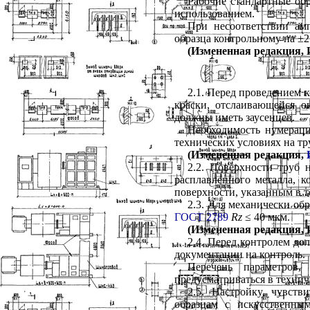
Рабочие стандартные об
использованием.
При несоответствии ам
образца контрольному на ±2
(Измененная редакция, И
2.1. Перед проведением 
краски, отслаивающейся о
должны иметь заусенцев.
Необходимость нумераци
технических условиях на тр
(Измененная редакция,
2.2. Поверхности труб 
расплавленного металла, 
поверхности, указанным в т
2.3
. Для механически об
ГОСТ 2789
Rz
≤ 40 мкм.
(Измененная редакция, И
2.4. Перед контролем до
документации на контро
ль.
Перечень параметров
предусматриваться в технич
2.5. Настройку чувств
образцам с искусственны