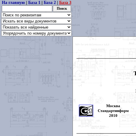
На главную
|
База 1
|
База 2
|
База 3
Москва
Стандартинформ
2010