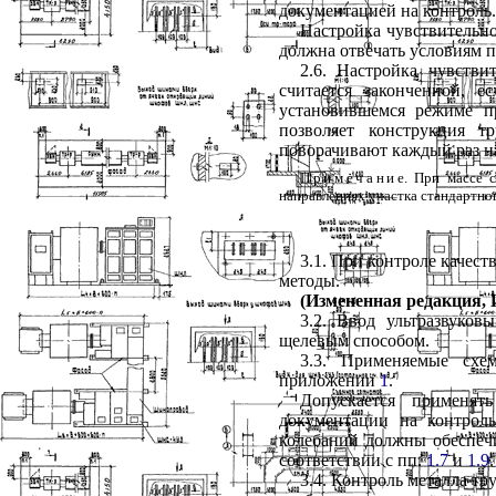
документацией на контроль.
Настройка чувствительно
должна отвечать условиям п
2.6. Настройка чувстви
считается законченной, 
установившемся режиме пр
позволяет конструкция т
поворачивают каждый раз н
Примечан
и
е. При массе 
направлениях участка стандартно
3.1. При контроле качест
методы.
(Измененная редакция, И
3.2. Ввод ультразвуко
щелевым способом.
3.3. Применяемые схе
приложении
1
.
Допускается применят
документации на контрол
колебаний должны обеспечи
соответствии с пп.
1.7
и
1.9
.
3.4. Контроль металла т