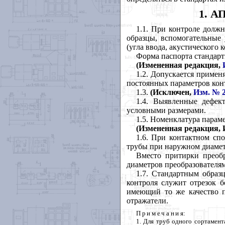
1
. 
1.1. При контроле должн
образцы, вспомогательные 
(угла ввода, акустического 
Форма паспорта стандар
(Измененная редакция,
1.2. Допускается примен
постоянных параметров кон
1.3.
(Исключен,
Изм. № 
1.4. Выявленные дефек
условными размерами.
1.5
. Номенклатура парам
(Измененная редакция, И
1.6. При контактном спо
трубы при наружном диамет
Вместо притирки преобр
диаметров преобразователям
1.7
. Стандартным образц
конт
роля служит отрезок б
имеющий то же качество п
отражатели.
Примечани
я:
1. Для труб одного сортамент