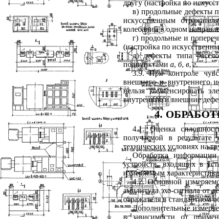
другу (настройка по искусс
в) продольные дефекты п
искусственным отражател
колебаний в одном направл
г) продольные и попереч
(настройка по искусственны
д) дефекты типа рассл
подпунктами
а
,
б
,
в
,
г
.
3.9. При контроле чув
внешнего и внутреннего ис
нельзя компенсировать э
внутренние и внешние дефе
4
. ОБРАБО
4.1. Оценка сплошност
получаемой в результате 
технических условиях на тр
Обработка информации 
устройств, входящих в ус
измеряемым характеристик
4.2. Основной измеряемо
амплитуда эхо-сигнала от д
отражателя в стандартном о
Дополнительные измеряем
в зависимости от примен