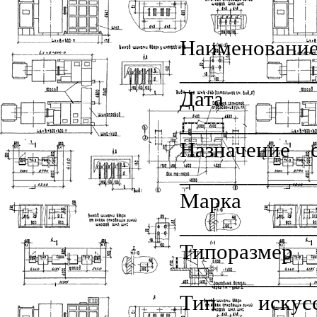
Наимено
____________
Дат
____________
Назначение 
____________
Мар
____________
Типоразм
____________
Тип искус