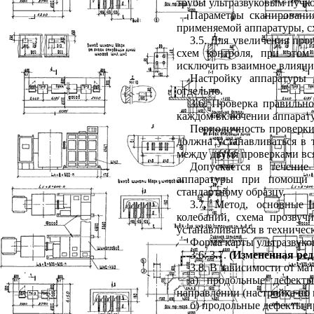
трубы ультразвуковым пучк
Параметры сканировани
применяемой аппаратуры, с
3.5. Для увеличения пр
схем контроля, при этом
исключить взаимное влияние
Настройку аппаратуры 
отдельно.
3.6. Проверка правильн
каждом включении аппарату
Периодичность проверки
должна устанавливаться в
между двумя проверками вс
Допускается в течение
аппаратуры при помощи 
стандартному образцу.
3.7. Метод, основные 
колебаний, схема прозвуч
устанавливаться в техничес
Форма карты ультразвуко
3.6; 3.7.
(Измененная ред
3.8. В зависимости от ма
а) продольные дефект
направлении (настройка по 
б) продольные дефекты п