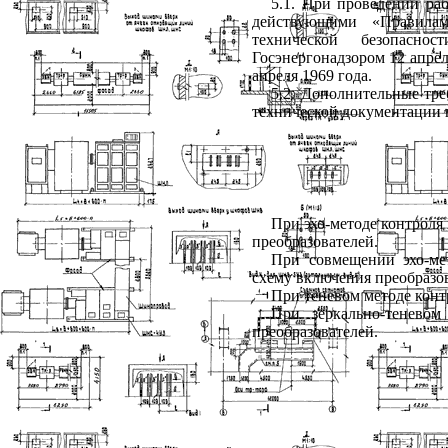
5.1. При проведении ра
действующими «Правилам
технической безопасно
Госэнергонадзором 12 апрел
апреля 1969 года.
5.2. Дополнительные тр
технической документации 
При эхо-методе контрол
преобразователей.
При совмещении эхо-ме
схему включения преобразов
При теневом методе конт
При зеркально-тенево
преобразователей.