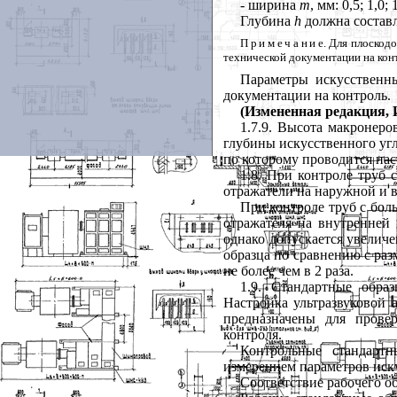
- ширина
m
, мм: 0,5; 1,0; 
Глубина
h
должна состав
Примечан
и
е. Для плоскод
технической документации на кон
Параметры искусственн
документации на контроль.
(Измененная редакция, И
1.7.9. Высота макронеро
глубины искусственного угл
по которому проводится нас
1.8. При контроле труб
отражатели на наружной и 
При контроле труб с бо
отражателя на внутренней 
однако допускается увеличе
образца по сравнению с раз
не более чем в 2 раза.
1.9
. Стандартные обра
Настройка ультразвуковой 
предназначены для провер
контроля.
Контрольные стандартн
измерением параметров иску
Соответствие рабочего об