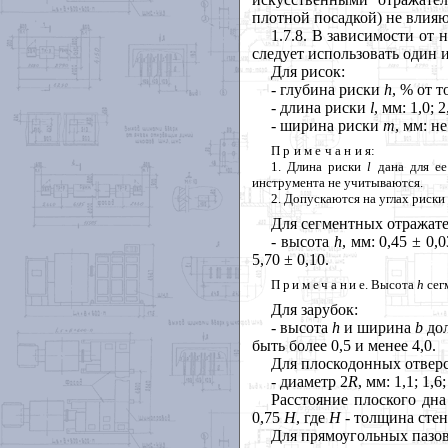
плотной посадкой) не влияю
1.7.8. В зависимости от
следует использовать один 
Для рисок:
- глубина риски
h
, % от т
- длина риски
l
, мм: 1,0; 2
- ширина риски
m
, мм: не
Примечани
я:
1. Длина риски
l
дана для ее
инструмента не учитываются.
2. Допускаются на углах риски
Для сегментных отражате
- высота
h
, мм: 0,45 ± 0,0
5,70 ± 0,10.
Примечан
и
е. Высота
h
сег
Для зарубок:
- высота
h
и ширина
b
до
быть более 0,5 и менее 4,0.
Для плоскодонных отвер
- диаметр 2
R
, мм: 1,1; 1,6;
Расстояние плоского дн
0,75
H
, где
H
- толщина стен
Для прямоугольных пазов