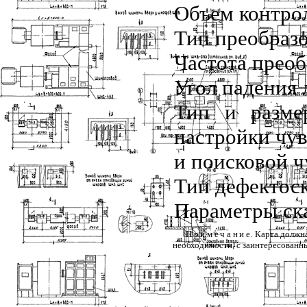
Объем контро
Тип преобраз
Частота прео
Угол падения
Тип и размер
настройки чу
и поисковой 
Тип дефектос
Параметры ск
При
мечани
е. Карта должн
необходимости, с заинтересованны