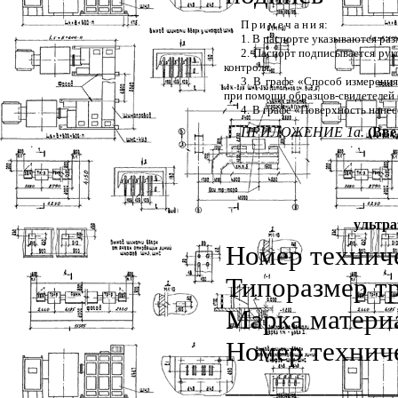
Примечани
я:
1. В паспорте указываются ра
2. Паспорт подписывается ру
контроля.
3. В графе «Способ измерения
при помощи образцов-свидетелей 
4. В графе «Поверхность нане
ПРИЛОЖЕНИЕ 1а.
(Вве
ультра
Номер технич
Типоразмер т
Марка матери
Номер технич
____________