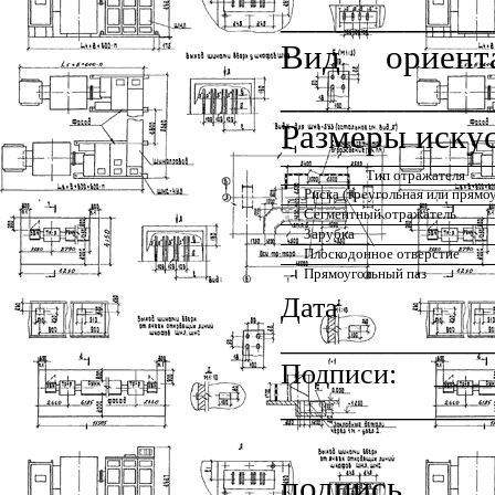
____________
Вид ориент
____________
Размеры иску
Тип отражателя
Риска (треугольная или прямо
Сегментный отражатель
Зарубка
Плоскодонное отверстие
Прямоугольный паз
Дата 
______________
Подписи: __
______________
по