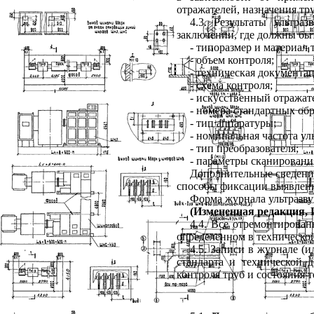
отражателей, назначения тр
4.3. Результаты ультр
заключении, где должны быт
- типоразмер и материал 
- объем контроля;
- техническая документац
- схема контроля;
- искусственный отражат
- номера стандартных об
- тип аппаратуры;
- номинальная частота ул
- тип преобразователя;
- параметры сканировани
Дополнительные сведения
способы фиксации выявленн
Форма журнала ультразв
(Измененная редакция, И
4.4. Все отремонтирова
определенном в техническо
4.5. Записи в журнале (
стандарта и технической д
контроля труб и состояния 