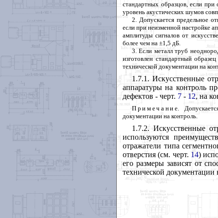
стандартных образцов, если при
уровень акустических шумов совпа
2. Допускается предельное о
если при неизменной настройке а
амплитуды сигналов от искусств
более чем на ±1,5 дБ.
3. Если металл труб неодноро
изготовлен стандартный образец
технической документации на кон
1.7.1. Искусственные от
аппаратуры на контроль п
дефектов - черт.
7
-
12
, на к
Примечан
и
е. Допускает
документации на контроль.
1.7.2. Искусственные о
используются преимущест
отражатели типа сегментног
отверстия (см. черт.
14
) исп
его размеры зависят от сп
технической документации 