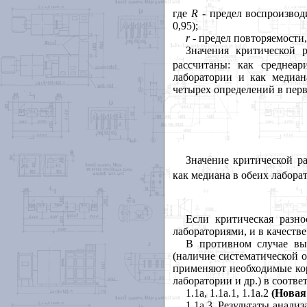
где
R
- предел воспроизвод
0,95);
r
- предел повторяемости
Значения критической 
рассчитаны: как среднеар
лаборатории и как медиан
четырех определений в перв
Значение критической р
как медиана в обеих лабора
Если критическая разн
лабораториями, и в качеств
В противном случае вы
(наличие систематической 
применяют необходимые кор
лаборатории и др.) в соотве
1.1а, 1.1а.1, 1.1а.2
(Новая
1.1а.3. Результаты анал