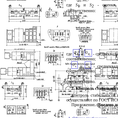
где
S
и
S
- оценки с
1
2
соответственно:
где
и
- среднеквад
соответственно;
и
- среднеквад
соответственно;
n
и
n
- число резул
1
2
соответственно.
2. Контроль стабильнос
Контроль стабильности 
осуществляют по ГОСТ ИСО 5
Приложение
. (Введено 