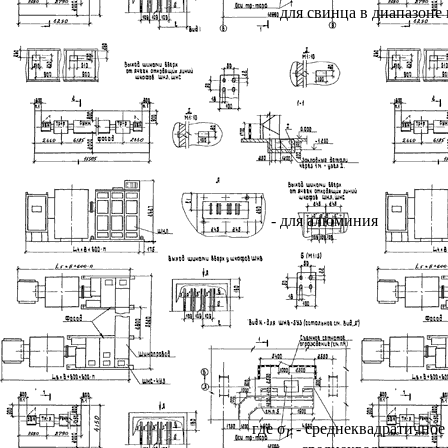
- для свинца в диапазоне
- для алюминия
где σ
- среднеквадратичное
r