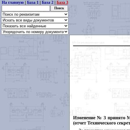
На главную
|
База 1
|
База 2
|
База 3
Изменение № 3 принято М
(отчет Технического секрет