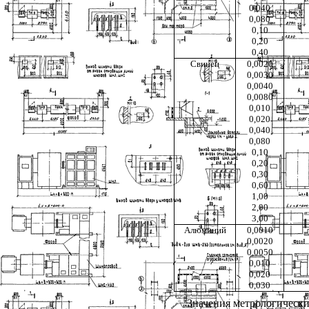
0,040
0,080
0,10
0,20
0,40
Свинец
0,0020
0,0030
0,0040
0,0080
0,010
0,020
0,040
0,080
0,10
0,20
0,30
0,60
1,00
2,00
3,00
Алюминий
0,0010
0,0020
0,0050
0,010
0,020
0,030
Значения метрологически