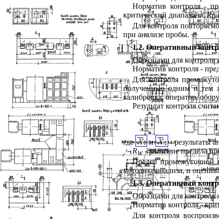
Норматив контроля - п
критический диапазон
CR
0,
Для контроля повторяем
при анализе пробы.
1.
2. Оперативный контр
Образцами для контроля 
Норматив контроля - пр
Для контроля промежуто
полученные одним и тем ж
калибровка, оператор, обор
Результат контроля счит
где
и
- результаты а
R
- значение предела п
W
Предел промежуточной 
методике анализа, и оцени
1.3. Оперативный конт
Образцами для контроля 
Норматив контроля - кри
Для контроля воспроиз