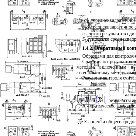
где σ
- среднеквадратичное
R
σ
- среднеквадратичное 
r
п
- число результатов ед
S
- оценка среднеквадр
(
A
)
1.4.2. Оперативный кон
Образцами для контроля 
Сравнивают результаты 
методам, включенным в 
аттестованному методу, им
Результат контроля счит
где
и
- результаты 
K
- критическое значени
где
S
- оценка общего средн