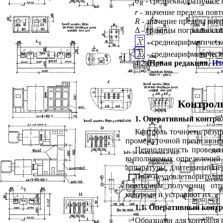
σ
- среднеквадратичное
R
r
- значение предела повт
R
- значение предела вос
Δ - границы погрешности
- среднеарифметическ
-
среднеарифметическо
4.2
(Новая редакция,
Из
Контроль
1. Оперативный контрол
Контроль точности резул
промежуточной прецизионно
Периодичность проведен
выполняемых определений к
аппаратуры, длительный пере
При неудовлетворительн
повторном получении отр
контроля и устраняют их.
1.1. Оперативный конт
Образцами для контроля 