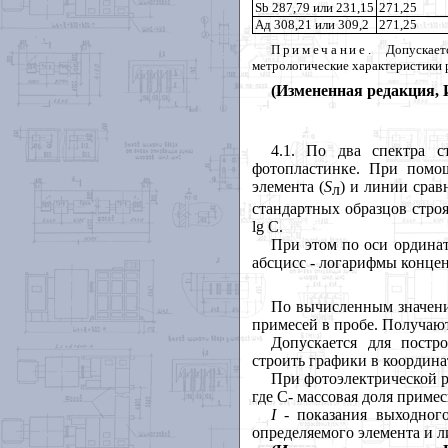
Sb 287,79 или 231,15
271,25
Ад 308,21 или
309,2
271,25
Примечание.
Допускаетс
метрологические характеристики р
(Измененная редакция, И
4.1. По два спектра 
фотопластинке. При помо
элемента (
S
) и линии срав
л
стандартных образцов стро
lg С.
При этом по оси ордина
абсцисс - логарифмы конце
По вычисленным значе
примесей в пробе. Получают
Допускается для постр
строить графики в координ
При фотоэлектрической р
где С- массовая доля примес
I
- показания выходного
определяемого элемента и л