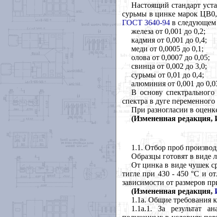
Настоящий стандарт уста
сурьмы в цинке марок ЦВ0,
ГОСТ 3640-94
в следующем 
железа от 0,001 до 0,2;
кадмия от 0,001 до 0,4;
меди от 0,0005 до 0,1;
олова от 0,0007 до 0,05;
свинца от 0,002 до 3,0;
сурьмы от 0,01 до 0,4;
алюминия от 0,001 до 0,0
В основу спектрального
спектра в дуге переменного 
При разногласии в оценк
(Измененная редакция, И
1.1. Отбор проб произво
Образцы готовят в виде л
От цинка в виде чушек с
тигле при 430 - 450
°
С и от
зависимости от размеров п
(Измененная редакция,
1.1а. Общие требования к
1.1
a.1. За результат а