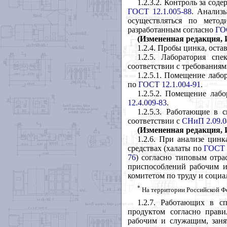
1.2.3.2. Контроль за со
ГОСТ 12.1.005-88
. Анализ
осуществляться по мето
разработанным согласно
ГО
(Измененная редакция, И
1.2.4. Пробы цинка, оста
1.2.5. Лаборатория сп
соответствии с требования
1.2.5.1. Помещение лабо
по
ГОСТ 12.1.004-91
.
1.2.5.2. Помещение лаб
12.4.009-83
.
1.2.5.3. Работающие в
соответствии с
СНиП 2.09.0
(Измененная редакция, И
1.2.6. При анализе цин
средствах (халаты по
ГОСТ 
76
) согласно типовым отр
приспособлений рабочим 
комитетом по труду и соци
*
На территории Российской Ф
1.2.7. Работающих в с
продуктом согласно прав
рабочим и служащим, заня