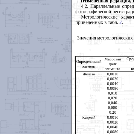
(Измененная редакция, И
4.2. Параллельные опре
фотографической регистраци
Метрологические хара
приведенных в табл.
2
.
Значения метрологических
Сре
Массовая
Определяемый
доля
элемент
п
элемента
Железо
0,0010
0,0020
0,0040
0,0080
0,010
0,020
0,040
0,080
0,20
Кадмий
0,0010
0,0020
0,0040
0,0080