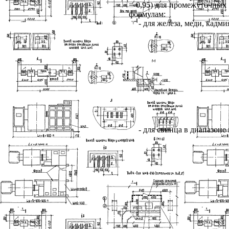
= 0,95) для промежуточных
формулам:
- для железа, меди, кадми
- для свинца в диапазоне