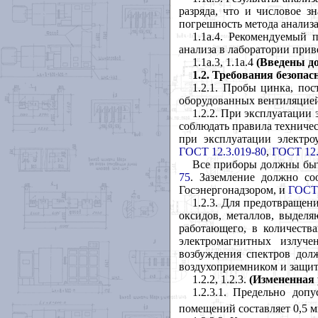
разряда, что и числовое з
погрешность метода анализа
1.1а.4. Рекомендуемый 
анализа в лаборатории при
1.1а.3, 1.1а.4
(Введены д
1.2. Требования безопас
1.2.1. Пробы цинка, по
оборудованных вентиляцие
1.2.2. При эксплуатации
соблюдать правила техничес
при эксплуатации электро
ГОСТ 12.3.019-80
,
ГОСТ 12.
Все приборы должны быт
75
. Заземление должно со
Госэнергонадзором, и
ГОСТ 
1.2.3. Для предотвращени
оксидов, металлов, выдел
работающего, в количеств
электромагнитных излуч
возбуждения спектров дол
воздухоприемником и защи
1.2.2, 1.2.3.
(Измененная 
1.2.3.1. Предельно до
помещений составляет 0,5 м