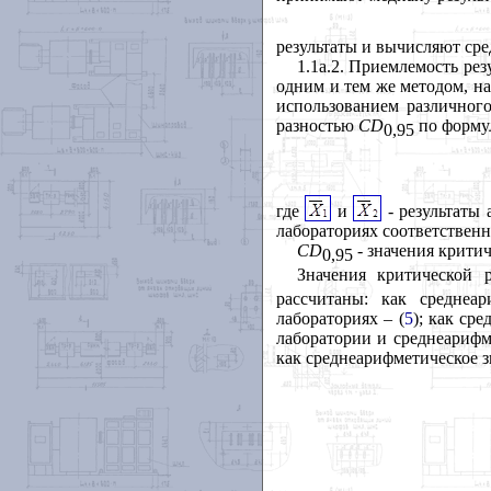
результаты и вычисляют сре
1.
1а.2. Приемлемость рез
одним и тем же методом, на
использованием различного
разностью
CD
по форму
0,
95
где
и
- результаты 
лабораториях соответственн
CD
- значения критич
0,95
Значения критической 
рассчитаны: как среднеа
лабораториях – (
5
); как ср
лаборатории и среднеарифме
как среднеарифметическое з