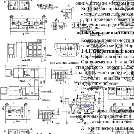
одним и тем же методом в с
Контроль воспроизводим
- между двумя лаборатор
- при проверке совмест
проведении аккредитации л
1.4. Оперативный конт
Контроль правильности п
(независимому) методу. Нор
1.4.1. Оперативный кон
Образцами для контроля 
Одновременно с анализ
стандартного образца со
анализируемой пробе не долж
Результат анализа ста
стандартном образце.
Результат контроля счит
где
- результат анализ
единичных определений;
Х
- аттестованное значе
ат
K
- критическое значени