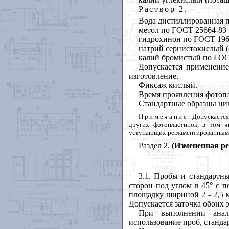
Раствор 2.
Вода дистиллированная 
метол по ГОСТ 25664-83 -
гидрохинон по ГОСТ 1962
натрий сернистокислый (
калий бромистый по ГОСТ 
Допускается применение
изготовление.
Фиксаж кислый.
Время проявления фотопла
Стандартные образцы цин
Примечание
. Допускаетс
других фотопластинок, в том ч
уступающих регламентированным
Раздел 2.
(Измененная ре
3.1. Пробы и стандартн
сторон под углом в 45° с 
площадку шириной 2 - 2,5 м
Допускается заточка обоих 
При выполнении анали
использование проб, станда