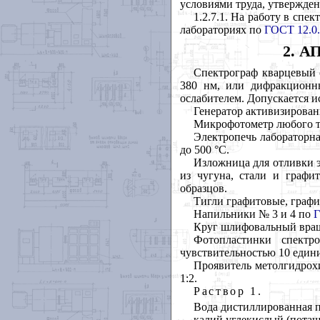
условиями труда, утвержде
1.2.7.1. На работу в сп
лабораториях по
ГОСТ 12.0.
2. 
Спектрограф кварцевый 
380 нм, или дифракционн
ослабителем. Допускается и
Генератор активизирован
Микрофотометр любого т
Электропечь лабораторна
до 500
°
С.
Изложница для отливки э
из чугуна, стали и графи
образцов.
Тигли графитовые, граф
Напильники № 3 и 4 по
Г
Круг шлифовальный вр
Фотопластинки спектр
чувствительностью 10 един
Проявитель метолгидрох
1:2.
Раствор 1.
Вода дистиллированная 
калий углекислый (поташ)