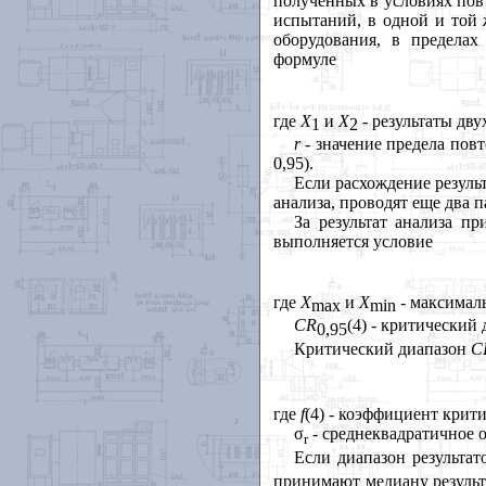
полученных в условиях пов
испытаний, в одной и той 
оборудования, в пределах
формуле
где
Х
и
Х
- результаты дв
1
2
r
- значение предела пов
0,95).
Если расхождение резуль
анализа, проводят еще два 
За результат анализа п
выполняется условие
где
X
и
X
- максималь
max
min
CR
(4) - критический 
0,
95
Критический диапазон
C
где
f
(4) - коэффициент крит
σ
- среднеквадратичное 
r
Если диапазон результат
принимают медиану результ