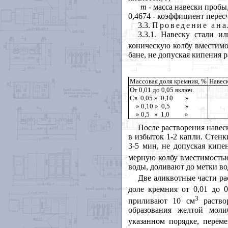
m
- масса навески пробы,
0,4674 - коэффициент перес
3.3.
Проведение ана
3.3.1. Навеску стали и
коническую колбу вместимо
бане, не допуская кипения р
Массовая доля кремния, %
Навеск
От 0,01 до 0,05 включ.
Св. 0,05 » 0,10 »
» 0,10 » 0,5 »
» 0,5 » 1,0 »
После растворения навес
в избыток 1-2 капли. Стен
3-5 мин, не допуская кипен
мерную колбу вместимость
воды, доливают до метки в
Две аликвотные части рас
доле кремния от 0,01 до 
3
приливают 10 см
раство
образования желтой моли
указанном порядке, перем