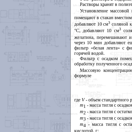
Растворы хранят в полиэ
Установление массовой 
помещают в стакан вместим
3
добавляют 10 см
соляной к
3
°С, добавляют 10 см
соля
желатина, перемешивают и
через 10 мин добавляют ещ
фильтр «белая лента» с фи
горячей водой.
Фильтр с осадком поме
обработку полученного оса
Массовую концентрацию
формуле
где
V
- объем стандартного р
m
- масса тигля с осадко
1
m
- масса тигля с остат
2
m
- масса тигля с осадк
3
m
- масса тигля с ост
4
кислотой, г;