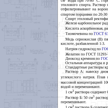
см
воды при 70-80 °С. Гор
этилового спирта. Раствор
отфильтровывают на ворон
спиртом порциями по 20-30
Спирт этиловый ректиф
Железо карбонильное ра
Кислота аскорбиновая, ра
Тиомочевина по
ГОСТ 63
Медь сернокислая (II) 
кислоте, разбавленной 1:3.
Натрия гидроксид по
ГОС
Желатин по ГОСТ 11293-7
Диоксид кремния по
ГОС
Остальная аппаратура и 
Стандартные растворы к
Раствор А: навеску дио
углекислого натрия. Плав
массовой концентрацией 10
водой и перемешивают.
3
1 см
раствора содержит 0
3
Раствор Б: 50 см
раствор
перемешивают.
3
1 см
раствора Б содержит