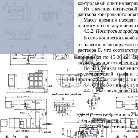
контрольный опыт на загряз
Из значения оптической
раствора контрольного опыт
Массу кремния находят 
близким по составу к анали
4.3.2.
Построение градуи
В семь конических колб 
от навески анализируемой пр
раствора Б, что соответству
3
приливают по 15-20 см
сер
служит для приготовления р
По найденным значениям
градуировочный график. 
плотность - массовая доля к
4.4.
Обработка резу
4.4.1. Массовую долю (
X
)
где
m
- масса кремния в ан
1
m
- масса навески, г.
4.4.2. Нормы точности 
табл.
1
.