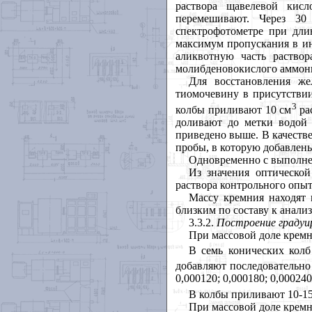
раствора щавелевой кис
перемешивают. Через 30
спектрофотометре при дл
максимум пропускания в ин
аликвотную часть раство
молибденовокислого аммон
Для восстановления же
тиомочевину в присутствии
3
колбы приливают 10 см
ра
доливают до метки водой 
приведено выше. В качеств
пробы, в которую добавлен
Одновременно с выполнен
Из значения оптической
раствора контрольного опыт
Массу кремния находят 
близким по составу к анали
3.3.2.
Построение градуи
При массовой доле кремни
В семь конических колб
добавляют последовательно 2;
0,000120; 0,000180; 0,00024
В колбы приливают 10-15
При массовой доле кремни