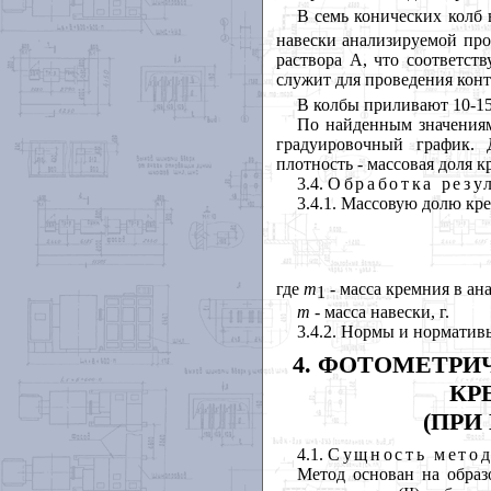
В семь конических колб
навески анализируемой проб
раствора А, что соответству
служит для проведения конт
В колбы приливают 10-15
По найденным значениям
градуировочный график. 
плотность - массовая доля к
3.4.
Обработка резу
3.4.1. Массовую долю кре
где
m
- масса кремния в ан
1
m
- масса навески, г.
3.4.2. Нормы и норматив
4. ФОТОМЕТРИ
КР
(ПРИ
4.1.
Сущность мето
Метод основан на образ