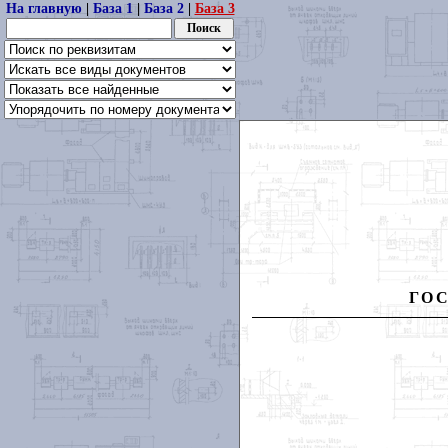
На главную
|
База 1
|
База 2
|
База 3
ГО