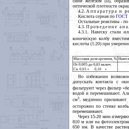
сини железом (II), обра
оптической плотности окра
4.2.
Аппаратура и р
Кислота серная по
ГОСТ 
Остальные реактивы - по
4.3.
Проведение ана
4.3.1. Навеску стали и
коническую колбу вмести
кислоты (1:20) при умеренн
Массовая доля кремния, %
Навеск
От 0,005 до 0,03 включ.
Св. 0,03 » 0,10 »
Во избежании возможно
допускать контакта с ок
фильтруют через фильтр «б
водой и перемешивают. Али
3
см
, медленно приливают 
осторожно по стенке колб
перемешивают.
Через 15-20 мин измеряю
810 м или на фотоэлектрок
650 нм. В качестве раств