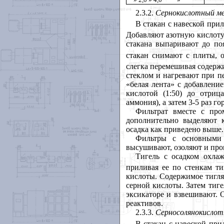
2.3.2.
Сернокислотный м
В стакан с навеской при
Добавляют азотную кислоту
стакана выпаривают до по
стакан снимают с плиты, 
слегка перемешивая содержи
стеклом и нагревают при п
«белая лента» с добавлени
кислотой (1:50) до отри
аммония), а затем 3-5 раз г
Фильтрат вместе с про
дополнительно выделяют 
осадка как приведено выше.
Фильтры с основными 
высушивают, озоляют и про
Тигель с осадком охла
приливая ее по стенкам ти
кислоты. Содержимое тигля
серной кислоты. Затем тиг
эксикаторе и взвешивают. 
реактивов.
2.3.3.
Серносолянокисло
В стакан с навеской при