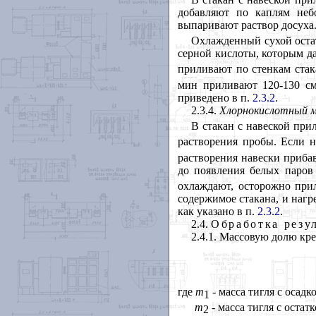
добавляют по каплям неб
выпаривают раствор досуха
Охлажденный сухой оста
серной кислоты, которым да
приливают по стенкам стак
мин приливают 120-130 с
приведено в п.
2.3.2
.
2.3.4.
Хлорнокислотный 
В стакан с навеской при
растворения пробы. Если н
растворения навески приба
до появления белых паров 
охлаждают, осторожно при
содержимое стакана, и нагре
как указано в п.
2.3.2
.
2.4.
Обработка резу
2.4.1. Массовую долю кре
где
m
- масса тигля с осадк
1
m
- масса тигля с оста
2