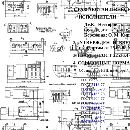
1. РАЗРАБОТАН И ВНЕСЕН
ИСПОЛНИТЕЛИ
Д. К. Нестеров
, кан
(руководитель темы)
Березовая; О. М. Ки
2. УТВЕРЖДЕН И ВВЕДЕ
стандартам от 25.08.88 
3. ВЗАМЕН ГОСТ 22536.4-
4. ССЫЛОЧНЫЕ НОРМ
Обозначение НТД, на который 
ссылка
ГОСТ 83-79
ГОСТ 3118-77
ГОСТ 3765-78
ГОСТ 4165-78
ГОСТ 4204-77
ГОСТ 4328-77
ГОСТ 4461-77
ГОСТ 5962-67
ГОСТ 6344-73
ГОСТ 6563-75