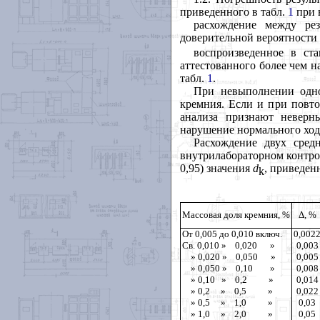
приведенного в табл.
1
при 
расхождение между рез
доверительной вероятности
воспроизведенное в ст
аттестованного более чем н
табл.
1
.
При невыполнении одно
кремния. Если и при повто
анализа признают неверн
нарушение нормального ход
Расхождение двух сред
внутрилабораторном контро
0,95) значения
d
, приведен
k
Массовая доля кремния, %
Δ, %
От 0,005 до 0,010 включ.
0,002
Св. 0,010 » 0,020 »
0,003
» 0,020 » 0,050 »
0,005
» 0,050 » 0,10 »
0,008
» 0,10 » 0,2 »
0,014
» 0,2 » 0,5 »
0,022
» 0,5 » 1,0 »
0,03
» 1,0 » 2,0 »
0,05