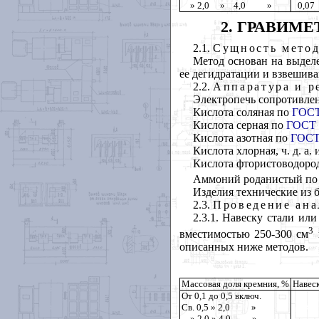
» 2,0 » 4,0 »
0,07
2. ГРАВИМ
2.1.
Сущность мето
Метод основан на выдел
ее дегидратации и взвешив
2.2.
Аппаратура и р
Электропечь сопротивлен
Кислота соляная по
ГОСТ
Кислота серная по
ГОСТ 
Кислота азотная по
ГОСТ
Кислота хлорная, ч. д. а. и
Кислота фтористоводоро
Аммоний роданистый п
Изделия технические из 
2.3.
Проведение ана
2.3.1. Навеску стали ил
3
вместимостью 250-300 см
описанных ниже методов.
Массовая доля кремния, %
Навеск
От 0,1 до 0,5 включ.
Св. 0,5 » 2,0 »
» 2,0 » 4,0 »