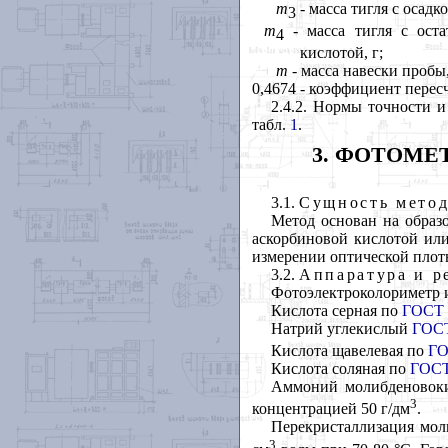
m
- масса тигля с осадк
3
m
- масса тигля с оста
4
кислотой, г;
m
- масса навески пробы,
0,4674 - коэффициент перес
2.4.2. Нормы точности 
табл.
1
.
3. ФОТОМЕ
3.1.
Сущность мето
Метод основан на образ
аскорбиновой кислотой ил
измерении оптической плот
3.2.
Аппаратура и р
Фотоэлектроколориметр 
Кислота серная по
ГОСТ 
Натрий углекислый
ГОСТ
Кислота щавелевая по
ГО
Кислота соляная по
ГОСТ
Аммоний молибденово
3
концентрацией 50 г/дм
.
Перекристаллизация мол
3