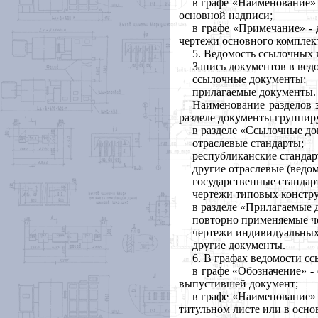
в графе «Наименование» 
основной надписи;
в графе «Примечание» - 
чертежи основного комплек
5. Ведомость ссылочных
Запись документов в вед
ссылочные документы;
прилагаемые документы.
Наименование разделов 
разделе документы группир
в разделе «Ссылочные д
отраслевые стандарты;
республиканские стандар
другие отраслевые (ведо
государственные стандар
чертежи типовых констру
в разделе «Прилагаемые 
повторно применяемые че
чертежи индивидуальных 
другие документы.
6. В графах ведомости с
в графе «Обозначение» -
выпустившей документ;
в графе «Наименование» 
титульном листе или в осно