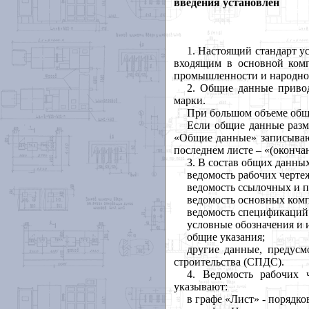
введения установлен
1. Настоящий стандарт у
входящим в основной ком
промышленности и народног
2. Общие данные привод
марки.
При большом объеме общи
Если общие данные разм
«Общие данные» записывают
последнем листе – «(оконча
3. В состав общих данны
ведомость рабочих черте
ведомость ссылочных и 
ведомость основных комп
ведомость спецификаций
условные обозначения и 
общие указания;
другие данные, предус
строительства (СПДС).
4. Ведомость рабочих 
указывают:
в графе «Лист» - порядк