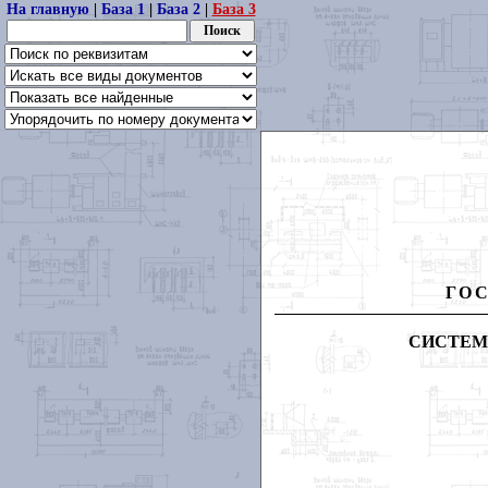
На главную
|
База 1
|
База 2
|
База 3
ГО
СИСТЕМ