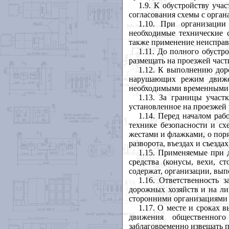
1.9. К обустройству уча
согласования схемы с орга
1.10. При организации
необходимые технические с
также применение неисправ
1.11. До полного обуст
размещать на проезжей час
1.12. К выполнению дор
нарушающих режим движен
необходимыми временными 
1.13. За границы участ
установленное на проезжей 
1.14. Перед началом р
технике безопасности и сх
жестами и флажками, о пор
разворота, въездах и съезда
1.15. Применяемые при 
средства (конусы, вехи, с
содержат, организации, вы
1.16. Ответственность 
дорожных хозяйств и на ли
сторонними организациями 
1.17. О месте и сроках 
движения общественног
заблаговременно извещать 