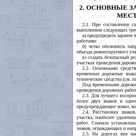
2. ОСНОВНЫЕ 
МЕСТ
2.1. При составлении с
выполнение следующих тре
а) предупредить заранее
работами:
б) четко обозначить на
объезда ремонтируемого уча
в) создать безопасный р
участках проведения дорож
2.2. Основными средст
временные дорожные знаки
технические средства (см. п
Под временными дорожны
проведения дорожных работ
2.3. Для лучшего воспри
более двух знаков и одн
предупреждающие знаки, ко
2.4. Расстановку знак
участка, наиболее удаленн
работ. Сначала устанавли
знаков, ограждающих и нап
2.5. На дорогах вне н