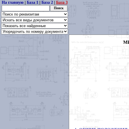
На главную
|
База 1
|
База 2
|
База 3
М