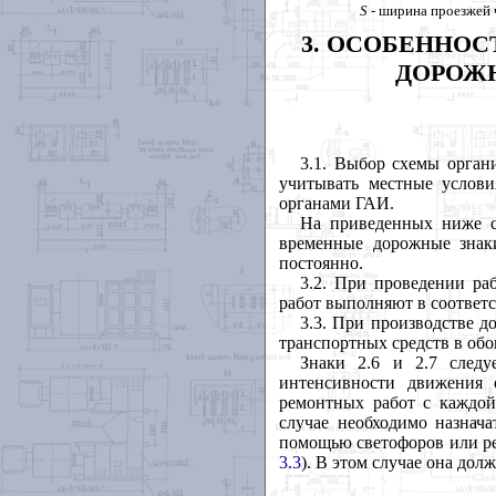
S
- ширина проезжей 
3. ОСОБЕННО
ДОРОЖН
3.1. Выбор схемы орган
учитывать местные услови
органами ГАИ.
На приведенных ниже с
временные дорожные знак
постоянно.
3.2. При проведении ра
работ выполняют в соответ
3.3. При производстве 
транспортных средств в обо
Знаки 2.6 и 2.7 следу
интенсивности движения 
ремонтных работ с каждой
случае необходимо назнача
помощью светофоров или ре
3.3
). В этом случае она дол