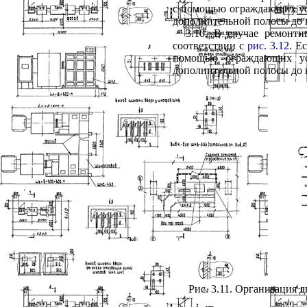
с помощью ограждающих уст
дополнительной полосы до 
3.10. В случае ремонт
соответствии с
рис. 3.12
. Е
помощью ограждающих ус
дополнительной полосы до 
Рис. 3.11. Организация 