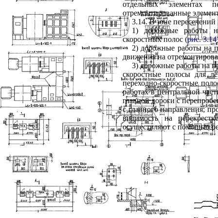
отдельных элементах п
отремонтированные элемент
3.14. В зоне пересечени
1) дорожные работы на
скоростных полос (
рис. 3.14
2) дорожные работы на п
движения на отремонтирова
3) дорожные работы на п
скоростные полосы для л
переходно-скоростные поло
работах в центральной част
главной дороги с перепробе
с главного направления; пр
видимость на перекрест
осуществляют с помощью р