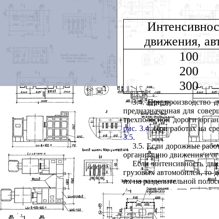
Интенсивнос
движения, авт
100
200
300
3.4. При производство 
предназначенная для совер
трехполосной дороги орган
рис. 3.4
. При работах на с
3.5
.
3.5. Если дорожные рабо
организацию движения и ог
Если интенсивность дви
грузовых автомобилей, то д
их на разделительной полос