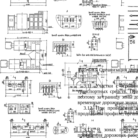
Рис. 3.13. Организация дв
3.11. Участки с огран
транспортных средств. При
поэтому за границу зоны д
временные дорожные знаки 
3.12. При проведении 
продольном профиле, орган
3.13. В зонах пересе
проведения дорожных работ