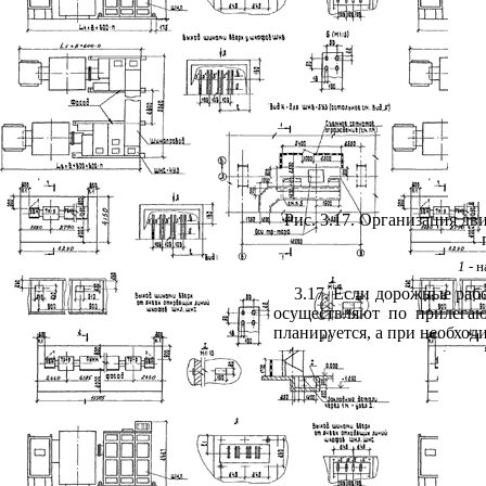
Рис. 3.17. Организация д
1
- н
3.17. Если дорожные раб
осуществляют по прилегаю
планируется, а при необход