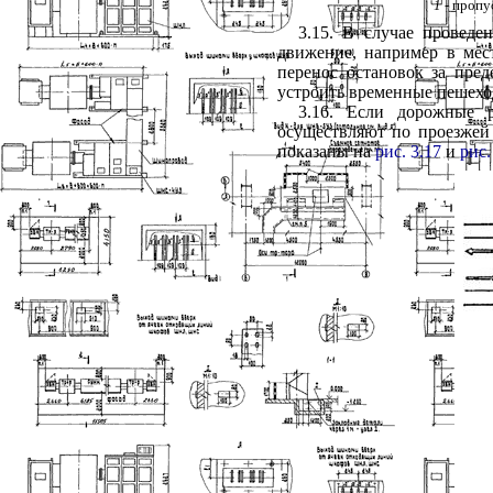
1
- пропу
3.15. В случае провед
движение, например в мес
перенос остановок за пре
устроить временные пешехо
3.16. Если дорожные р
осуществляют по проезжей 
показаны на
рис. 3.17
и
рис.