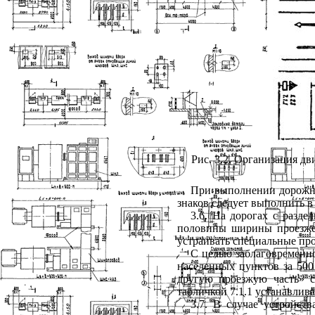
Рис. 3.2. Организация 
При выполнении дорожны
знаков следует выполнить в
3.6. На дорогах с разд
половины ширины проезжей
устраивать специальные про
С целью заблаговременн
населенных пунктов за 500
другую проезжую часть» с 
табличкой 7.1.1 устанавлива
3.7. В случае устройст