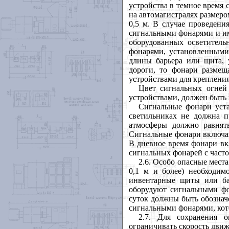
устройства в темное время
на автомагистралях размеро
0,5 м. В случае проведени
сигнальными фонарями и им
оборудованных осветитель
фонарями, установленными
длины барьера или щита, 
дороги, то фонари разме
устройствами для креплени
Цвет сигнальных огней
устройствами, должен быть
Сигнальные фонари уста
светильниках не должна п
атмосферы должно равнят
Сигнальные фонари включаю
В дневное время фонари в
сигнальных фонарей с часто
2.6. Особо опасные мест
0,1 м и более) необходи
инвентарные щиты или ба
оборудуют сигнальными фо
суток должны быть обозна
сигнальными фонарями, кот
2.7. Для сохранения о
ограничивать скорость движ