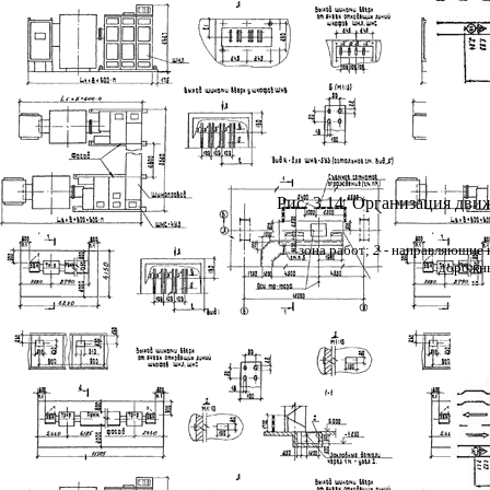
Рис. 3.14. Организация дв
1
- зона работ;
2
- направляющие 
дорожн