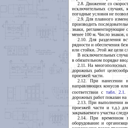
2.8. Движение со скорос
исключительных случаях, к
погодные условия не позво
2.9. Для плавного измен
производить последователь
знаки, регламентирующие с
менее 100 м. Число знаков, 
2.10. Для разделения в
рядности и обеспечения бе
или стойки. Этой же цели с
В исключительных случая
в обязательном порядке вв
2.11. На многополосных 
дорожных работ целесообр
проезжей части.
2.12. При нанесении
направляющих конусов или
соответствии с
табл. 2.1
.
дорожных работ показан на
2.13. При выполнении н
проезжей части и т.д.) 
закрываемого участка следу
2.14. При временном 
оборудование и организац