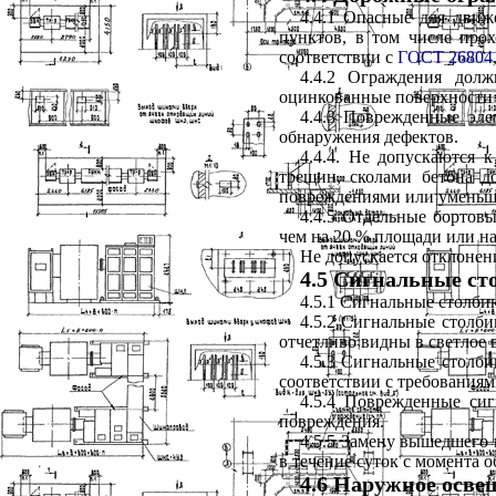
4.4.1 Опасные для движ
пунктов, в том числе про
соответствии с
ГОСТ 26804
4.4.2 Ограждения дол
оцинкованные поверхности
4.4.3 Поврежденные эле
обнаружения дефектов.
4.4.4. Не допускаются 
трещин, сколами бетона д
повреждениями или уменьш
4.4.5 Отдельные бортовы
чем на 20 % площади или на
Не допускается отклонен
4.5 Сигнальные ст
4.5.1 Сигнальные столби
4.5.2 Сигнальные столб
отчетливо видны в светлое в
4.5.3 Сигнальные столби
соответствии с требования
4.5.4 Поврежденные си
повреждения.
4.5.5 Замену вышедшего 
в течение суток с момента 
4.6 Наружное осве