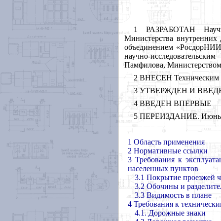
1 РАЗРАБОТАН Научно
Министерства внутренних
объединением «РосдорНИИ
научно-исследовательски
Памфилова
,
Министерством 
2 ВНЕСЕН Техническим к
3 УТВЕРЖДЕН И ВВЕДЕН 
4 ВВЕДЕН ВПЕРВЫЕ
5 ПЕРЕИЗДАНИЕ. Июнь
1
О
бласть применения
2
Н
ормативные ссылки
3
Т
ребования
к эксплуата
населенных пунктов
3.1 Покрытие проезжей ч
3.2 Обочины и разделит
3.3 Видимость в плане
4
Т
ребования к техническ
4.1. Дорожные знаки