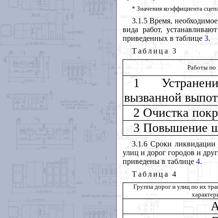
* Значения коэффициента сцеп
3.1.5 Время, необходимо
вида работ, устанавливаю
приведенных в таблице
3
.
Таблица
3
Работы по
1 Устранени
вызванной выпот
2 Очистка покр
3 Повышение ш
3.1.6 Сроки ликвидации 
улиц и дорог городов и дру
приведены в таблице
4
.
Таблица
4
Группа дорог и улиц по их т
характер