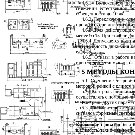
4.6.1. Включением нар
снижении естественной о
освещенности до 10 лк.
4.6.2 Переключение осв
проводить при достижении 
4.6.3 Доля действующих
менее 95 %. При этом не до
4.6.4 Допускается части
интенсивность движения пе
ед/ч.
4.6.5. Отказы в работе 
или повреждением опор, сле
5 МЕТОДЫ КО
5.1 Сцепление и ровн
метровой рейкой с клином 
5.2. Контроль линейны
осуществлять с помощью ли
Контроль других парамет
5.3. Свето- и цветотехн
сигналов дорожных светофо
Ключевые слова
:
дороги 
видимость
,
технические сре