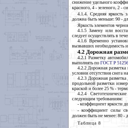
снижение удельного коэффи
красного, 4 - зеленого, 2 - с
4.1.4. Средняя яркость
должна быть меньше: 90 - для
Яркость элементов черно
4.1.5 Замену или восст
следует осуществлять в тече
4.1.6 Временно устано
вызвавших необходимость и
4.2 Дорожная разм
4.2.1 Разметку автомоби
выполнять по
ГОСТ Р 5125
4.2.2 Дорожная разметка
условии отсутствия снега н
4.2.3 Дорожная разметка
продольной разметки измер
краской и более 25 % - тер
4.2.4 Светотехнически
следующим требованиям:
- коэффициент яркости д
- коэффициент силы св
должен быть не менее: 80 - д
Таблица 8