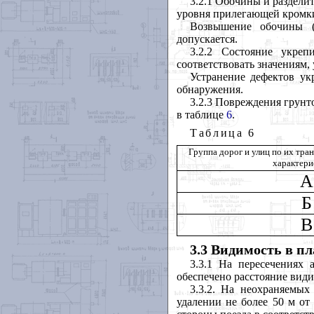
3.2.1 Обочины и раздели
уровня прилегающей кромки 
Возвышение обочины (
допускается.
3.2.2 Состояние укре
соответствовать значениям,
Устранение дефектов ук
обнаружения.
3.2.3 Повреждения грунт
в таблице
6
.
Таблица
6
Группа дорог и улиц по их тр
характери
А
Б
В
3.3 Видимость в пл
3.3.1 На пересечениях
обеспечено расстояние вид
3.3.2. На неохраняемых
удалении не более 50 м от