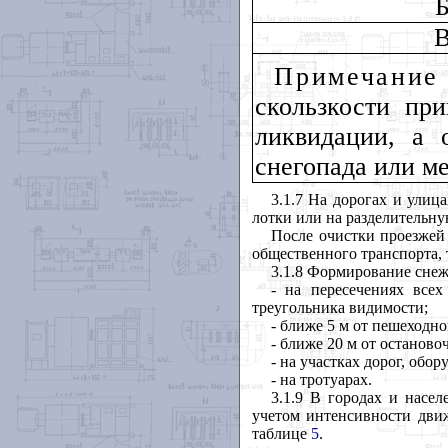
Примечан
скользкости пр
ликвидации
,
а о
снегопада или м
3.1.7 На дорогах и улиц
лотки или на разделительну
После очистки проезжей
общественного транспорта, 
3.1.8 Формирование снеж
- на пересечениях все
треугольника видимости;
- ближе 5 м от пешеходно
- ближе 20 м от останово
- на участках дорог, о
- на тротуарах.
3.1.9 В городах и насе
учетом интенсивности движ
таблице
5
.