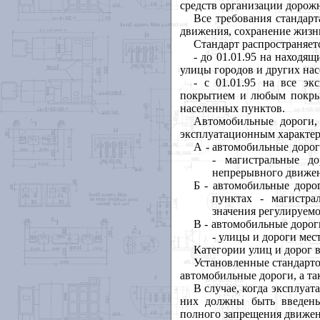
средств организации дорож
Все требования стандар
движения, сохранение жизн
Стандарт распространяет
- до 01.01.95 на находя
улицы городов и других на
- с 01.01.95 на все э
покрытием и любым покрыт
населенных пунктов.
Автомобильные дороги,
эксплуатационным характер
А - автомобильные дорог
- магистральные до
непрерывного движе
Б - автомобильные доро
пунктах - магистра
значения регулируем
В - автомобильные дорог
- улицы и дороги мес
Категории улиц и дорог 
Установленные стандарто
автомобильные дороги, а та
В случае, когда эксплуат
них должны быть введены
полного запрещения движен