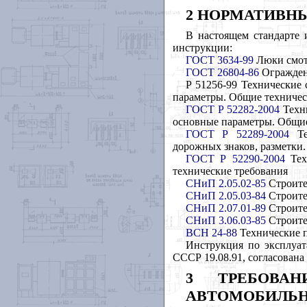
2 НОРМАТИВН
В настоящем стандарте 
инструкции:
ГОСТ 3634-99
Люки смот
ГОСТ 26804-86
Ограждени
Р 51256-99 Технические
параметры. Общие техничес
ГОСТ Р 52282-2004
Техни
основные параметры. Общие
ГОСТ Р 52289-2004
Тех
дорожных знаков, разметки
ГОСТ Р 52290-2004
Тех
технические требования
СНиП 2.05.02-85
Строите
СНиП 2.05.03-84
Строите
СНиП 2.07.01-89
Строите
СНиП 3.06.03-85
Строите
ВСН 24-88
Технические 
Инструкция по эксплуа
СССР 19.08.91, согласован
3 ТРЕБОВАН
АВТОМОБИЛЬН