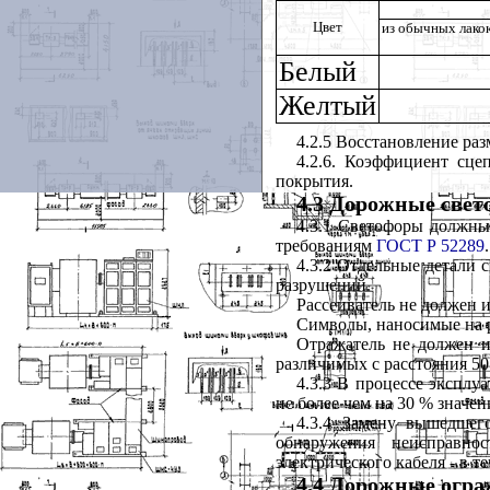
Цвет
из обычных лако
Белый
Желтый
4.2.5 Восстановление ра
4.2.6. Коэффициент сце
покрытия.
4.3 Дорожные све
4.3.1 Светофоры должны
требованиям
ГОСТ Р 52289
.
4.3.2 Отдельные детали
разрушений.
Рассеиватель не должен и
Символы
,
наносимые на р
Отражатель не должен 
различимых с расстояния 50
4.3.3 В процессе эксплу
не более чем на 30 % значе
4.3.4 Замену вышедшег
обнаружения неисправно
электрического кабеля - в те
4.4 Дорожные огра