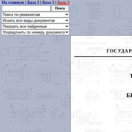
На главную
|
База 1
|
База 2
|
База 3
ГОСУДА
Б