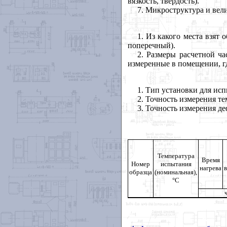
вязкость, твердость).
7
. Микроструктура и вели
1
. Из какого места взят 
поперечный).
2
. Размеры расчетной ча
измеренные в помещении, г
1
. Тип установки для ис
2
. Точность измерения т
3
. Точность измерения д
Температура
Время
Номер
испытания
нагрева
об
разца
(номинальная),
°С