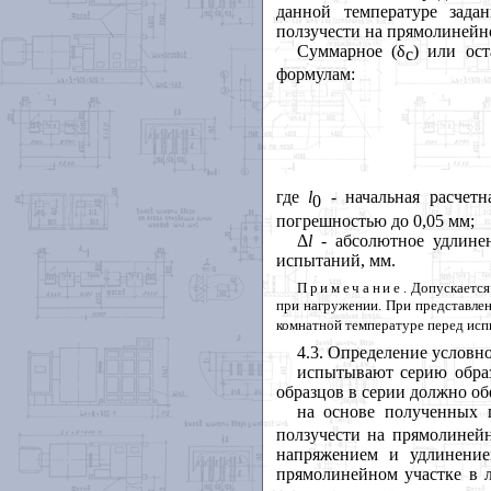
данной температуре зада
ползучести на прямолинейно
Суммарное (δ
) или ост
с
формулам:
где
l
- начальная расчетн
0
погрешностью до 0,05 мм;
Δ
l
- абсолютное удлинен
испытаний, мм.
Примеч
ание
. Допускаетс
при нагружении. При представлени
комнатной температуре перед исп
4.3
. Определение условн
испытывают серию образ
образцов в серии должно об
на основе полученных 
ползучести на прямолиней
напряжением и удлинение
прямолинейном участке в л