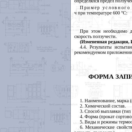
определялся предел ползуче
Пример условного 
ч при температуре 600 °С:
При этом необходимо д
скорость ползучести.
(Измененная редакция, 
4.4
. Результаты испыта
н
рекомендуемом приложении
ФОРМА ЗАПИ
1
. Наименование, марка 
2
. Химический состав.
3
. Способ выплавки (тип 
4
. Форма (прокат сортовой
5
. Виды и режимы термо
6
. Механические свойств