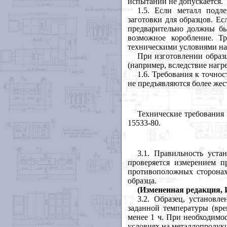
испытаний не допускается.
1.5
. Если металл подл
заготовки для образцов. Ес
предварительно должны бы
возможное коробление. Т
техническими условиями н
При изготовлении образ
(например, вследствие нагре
1.6
. Требования к точно
не предъявляются более жес
Технические требования
15533-8
0.
3.1
. Правильность уста
проверяется измерением п
противоположных сторонах
образца.
(Измененная редакция, И
3.2
. Образец, уста
новле
заданной температуры (вре
менее 1 ч. При необходимо
условиях на металлопродук