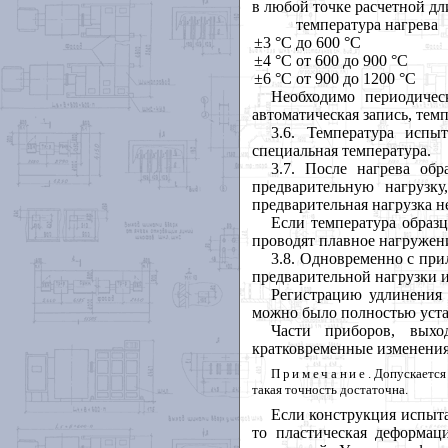
в любой точке расчетной д
температура нагрева
±3 °С
до 600 °С
±4 °С
от 600 до 900 °С
±6 °С
от 900 до 1200 °С
Необходимо периодичес
автоматическая запись, тем
3.6
. Температура испы
специальная температура.
3.7
. После нагрева обр
предварительную нагрузк
предварительная нагрузка н
Если температура образ
проводят плавное нагружени
3.8
. Одновременно с при
предварительной нагрузки и
Регистрацию удлинения
можно было полностью уста
Части приборов, вых
кратковременные изменения
Примеча
ние
. Допускаетс
такая точность достаточна.
Если конструкция испыта
то пластическая деформа