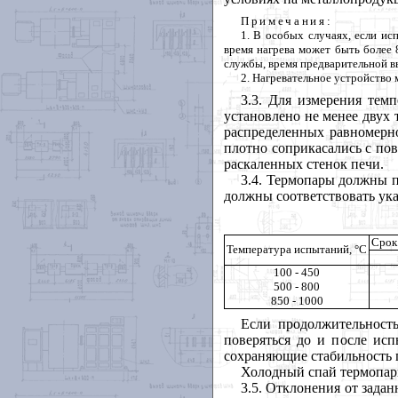
Примечания
:
1
. В особых случаях, если и
время нагрева может быть более 
службы, время предварительной вы
2
. Нагревательное устройство
3.3
. Для измерения тем
установлено не менее двух 
распределенных равномерно
плотно соприкасались с по
раскаленных стенок печи.
3.4
. Термопары должны 
должны соответствовать ук
Срок
Темпе
ратура испытаний, °С
100 - 450
500 - 800
850 - 1000
Если продолжительност
поверяться до и после ис
сохраняющие стабильность 
Холодный спай термопары
3.5
. Отклонения от зада