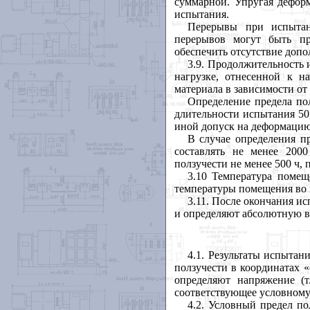
суммарной. Упругая деформ
испытания.
Перерывы при испытан
перерывов могут быть п
обеспечить отсутствие доп
3.9
. Продолжительность 
нагрузке, отнесенной к н
материала в зависимости от 
Определение предела по
длительности испытания 50, 
иной допуск на деформацию
В случае определения п
составлять не менее 200
ползучести не менее 500 ч, 
3.10
Температура помеще
температуры помещения во 
3.11
. После окончания и
и определяют абсолютную в
4.1
. Результаты испытан
ползучести в координатах «
определяют напряжение (т
соответствующее условному
4.2
. Условный предел по