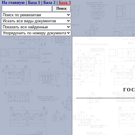
На главную
|
База 1
|
База 2
|
База 3
ГО