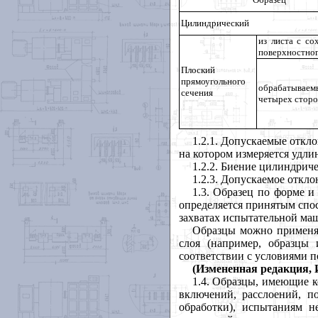
Цилиндрический
из листа с со
поверхностног
Плоский
прямоугольного
обрабатыв
сечения
четырех стор
1.2.1
. Допускаемые откло
на котором измеряется удли
1.2.2
. Бие
ние цилиндриче
1.2.3
. Допускаемое откл
1.3
. Образец по форме и
определяется принятым спо
захватах испытательной ма
Образцы можно применят
слоя (например, образцы 
соответствии с условиями п
(Измененная редакция, И
1.4
. Образцы, имеющие к
включений, расслоений, п
обработки), испытаниям н