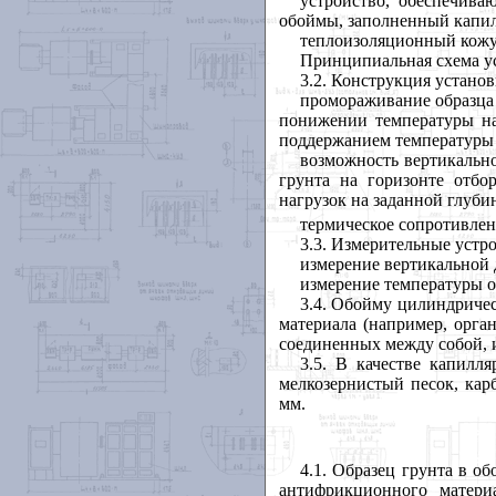
устройство, обеспечив
обоймы, заполненный капил
теплоизоляционный кожу
Принципиальная схема у
3.2
. Конструкция установ
промораживание образца 
понижении температуры на
поддержанием температуры 
возможность вертикально
грунта на горизонте отбо
нагрузок на заданной глубин
термическое сопротивлен
3.3
. Измерительные устр
измерение вертикальной 
измерение температуры об
3.4
. Обойму цилиндричес
материала (например, орган
соединенных между собой, и
3.5
. В качестве капилл
мелкозернистый песок, кар
мм.
4.1
. Образец грунта в о
антифрикционного матери