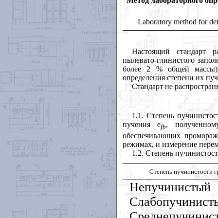
Метод лабораторного опр
Laboratory method for det
Настоящий стандарт ра
пылевато-глинистого запол
более 2 % общей массы),
определения степени их пуч
Стандарт не распростран
1.1
. Степень пучинистос
пучения
e
, полученном
fh
обеспечивающих проморажи
режимах, и измерение пере
1.2
. Степень пучинистост
Степень пучинистости г
Непучинистый
Слабопучинист
Среднепучинис