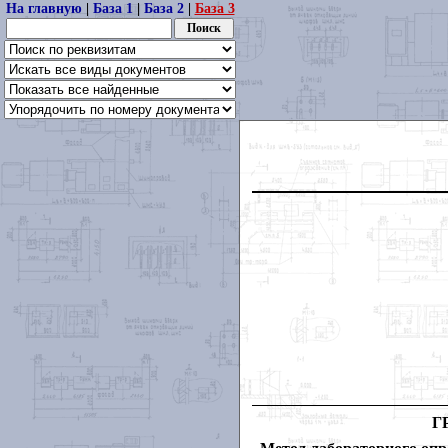
На главную
|
База 1
|
База 2
|
База 3
Г