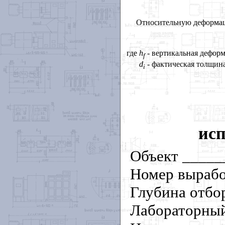
Относительную деформац
где
h
- вертикальная деформ
f
d
- фактическая толщина
i
исп
Объект ____
Номер выраб
Глубина отбо
Лабораторный