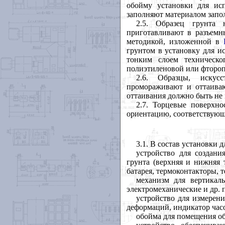
обойму установки для ис
заполняют материалом запол
2.5
. Образец грунта 
приготавливают в разъемн
методикой, изложенной в
грунтом в установку для 
тонким слоем техническо
полиэтиленовой или фтороп
2.6
. Образцы, искусс
промораживают и оттаива
оттаивания должно быть не 
2.7
. Торцевые поверхн
ориентацию, соответствую
3.1
. В состав установки
устройство для создан
грунта (верхняя и нижняя 
батарея, термоконтакторы, т
механизм для вертикаль
электромеханические и др. 
устройство для измерен
деформаций, индикатор часов
обойма для помещения об