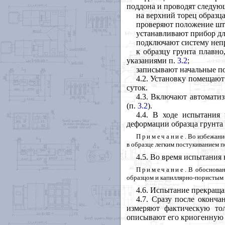
поддона и проводят следую
на верхний торец образц
проверяют положение што
устанавливают прибор дл
подключают систему непр
к образцу грунта плавно
указаниями п.
3.2
;
записывают начальные по
4.2
. Установку помещают
суток.
4.3
. Включают автоматиз
(п.
3.2
).
4.4
. В ходе испытания 
деформации образца грунта
Примечание
. Во избежани
в образце легким постукиванием п
4.5
. Во время испытания 
Примечание
. В обоснова
образцом и капиллярно-пористым
4.6
. Испытание прекраща
4.7
. Сразу после оконча
измеряют фактическую то
описывают его криогенную 