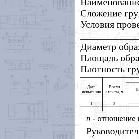
Наименовани
Сложение гр
Условия пров
___________
Диаметр обр
Площадь обр
Плотность гр
Дата
Время
Н
испытания
отсчета, ч
1
2
n
- отношение 
Руководител