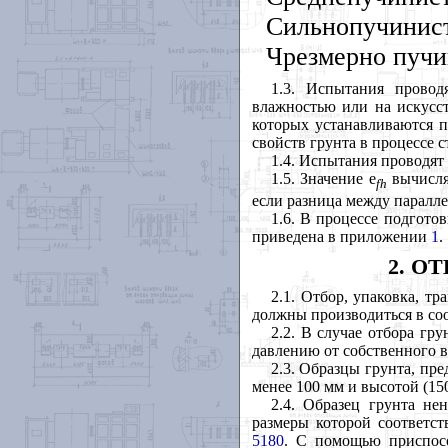
Сильнопучинис
Чрезмерно пуч
1.3
. Испытания провод
влажностью или на искусст
которых устанавливаются 
свойств грунта в процессе 
1.4
. Испытания проводят 
1.5
. Значение
e
вычисляю
fh
если разница между паралл
1.6
. В процессе подгото
приведена в приложении
1
.
2
. О
2.1
. Отбор, упаковка, т
должны производиться в со
2.2
. В случае отбора гр
давлению от собственного в
2.3
. Образцы грунта, пр
менее 100 мм и высотой (15
2.4
. Образец грунта не
размеры которой соответс
5180
. С помощью приспос